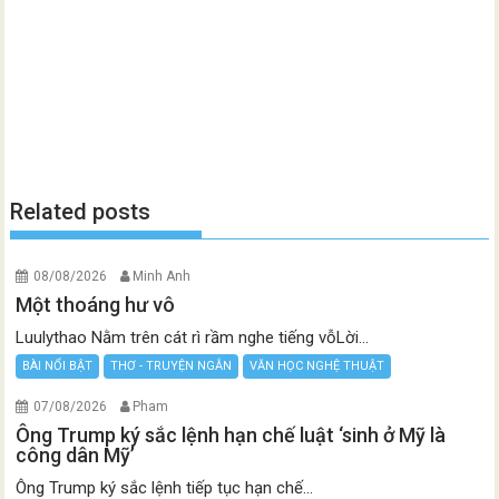
Related posts
08/08/2026
Minh Anh
Một thoáng hư vô
Luulythao Nằm trên cát rì rầm nghe tiếng vỗLời...
BÀI NỔI BẬT
THƠ - TRUYỆN NGẮN
VĂN HỌC NGHỆ THUẬT
07/08/2026
Pham
Ông Trump ký sắc lệnh hạn chế luật ‘sinh ở Mỹ là
công dân Mỹ’
Ông Trump ký sắc lệnh tiếp tục hạn chế...