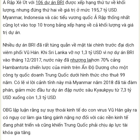
Ả Rập Xê Út với
106 dự án BRI
được xếp hạng thứ tư về khối
lượng, nhưng đứng thứ hai về giá trị ở mức 195,7 tỷ USD.
Myanmar, Indonesia và các tiểu vương quốc Ả Rập thống nhất
cũng lọt vào top 10 trong bảng xếp hạng về cả khối lượng và giá
trị dự án.
Nhiều dự án BRI đã rất túng quẫn về mặt tài chính trước đại dịch
viêm phổi Vũ Hán. Khi Sri Lanka vỡ nợ 1,3 tỷ USD vì nợ dự án BRI
vào tháng 12/2017, nước này đã
nhượng lại
hơn 70% cảng
Hambantota chiến lược của mình trên Ấn Độ Dương cho một
công ty quốc doanh Trung Quốc dưới hình thức cho thuê 99
năm. Có lẽ vì lời cảnh tỉnh này mà Myanmar năm 2018 đã tái đàm
phán, giảm mức đầu tư dự án đập nước sâu Kyaukpyu từ 7,3 tỷ
USD xuống còn 1,3 tỷ USD.
OBG lập luận rằng sự suy thoái kinh tế do con virus Vũ Hán gây ra
có nguy cơ làm gia tăng gánh nặng nợ đối với các nền kinh tế
đang phát triển và cũng khiến Trung Quốc phải chịu áp lực tài
khóa gia tăng.