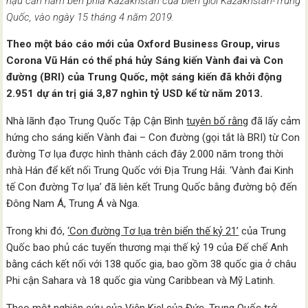
hậu cần nằm bên phía Kazakhstan của biên giới Kazakhstan-Trung
Quốc, vào ngày 15 tháng 4 năm 2019.
Theo một báo cáo mới của Oxford Business Group, virus
Corona Vũ Hán có thể phá hủy Sáng kiến Vành đai và Con
đường (BRI) của Trung Quốc, một sáng kiến đã khởi động
2.951 dự án trị giá 3,87 nghìn tỷ USD kể từ năm 2013.
Nhà lãnh đạo Trung Quốc Tập Cận Bình
tuyên bố rằng
đã lấy cảm
hứng cho sáng kiến Vành đai – Con đường (gọi tắt là BRI) từ Con
đường Tơ lụa được hình thành cách đây 2.000 năm trong thời
nhà Hán để kết nối Trung Quốc với Địa Trung Hải. ‘Vành đai Kinh
tế Con đường Tơ lụa’ đã liên kết Trung Quốc bằng đường bộ đến
Đông Nam Á, Trung Á và Nga.
Trong khi đó,
‘Con đường Tơ lụa trên biển thế kỷ 21’
của Trung
Quốc bao phủ các tuyến thương mại thế kỷ 19 của Đế chế Anh
bằng cách kết nối với 138 quốc gia, bao gồm 38 quốc gia ở châu
Phi cận Sahara và 18 quốc gia vùng Caribbean và Mỹ Latinh.