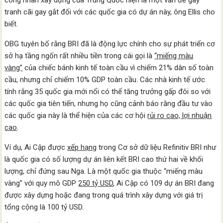
công nhân xây dựng của Trung Quốc hiện là một vấn đề gây
tranh cãi gay gắt đối với các quốc gia có dự án này, ông Ellis cho
biết.
OBG tuyên bố rằng BRI đã là động lực chính cho sự phát triển cơ
sở hạ tầng ngốn rất nhiều tiền trong cái gọi là
“miếng màu
vàng”
của chiếc bánh kinh tế toàn cầu vì chiếm 21% dân số toàn
cầu, nhưng chỉ chiếm 10% GDP toàn cầu. Các nhà kinh tế ước
tính rằng 35 quốc gia mới nổi có thể tăng trưởng gấp đôi so với
các quốc gia tiên tiến, nhưng họ cũng cảnh báo rằng đầu tư vào
các quốc gia này là thể hiện của các cơ hội
rủi ro cao, lợi nhuận
cao
.
Ví dụ, Ai Cập được
xếp hạng
trong Cơ sở dữ liệu Refinitiv BRI như
là quốc gia có số lượng dự án liên kết BRI cao thứ hai về khối
lượng, chỉ đứng sau Nga. Là một quốc gia thuộc “miếng màu
vàng” với quy mô GDP
250 tỷ USD
, Ai Cập có 109 dự án BRI đang
được xây dựng hoặc đang trong quá trình xây dựng với giá trị
tổng cộng là 100 tỷ USD.