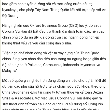
bao gồm các tuyến đường sắt và một cảng nước sâu tại
Kyaukpyu, cho phép Tây Nam Trung Quốc kết nối trực tiếp với Ấn
Độ Dương.
Hãng nghiên cứu Oxford Business Group (OBG)
lưu ý
: do virus
Corona Vũ Hán đã bắt đầu trở thành đại dịch toàn cầu, nên các
chính phủ có dự án BRI đã đóng cửa các ngành công nghiệp
không thiết yếu và yêu cầu công dân ở nhà.
“Việc hạn chế nhân công và vật tư xây dựng của Trung Quốc
chính là nguyên nhân dẫn đến tình trạng sự ngừng hoặc giãn tiến
độ các dự án ở Pakistan, Campuchia, Indonesia, Myanmar và
Malaysia”.
Một số quốc gia nghèo hơn đang
dừng
chi tiêu cho dự án BRI để
ưu tiên các nhu cầu hỗ trợ y tế và chăm sóc sức khỏe, theo ông
Chris Devonshire-Ellis tại công ty tư vấn thuế và kế toán Dezan
Shira & Associates. Với việc virus Corona Vũ Hán đang gây ra
suy thoái kinh tế toàn cầu, các dự án BRI sử dụng số lượng lớn