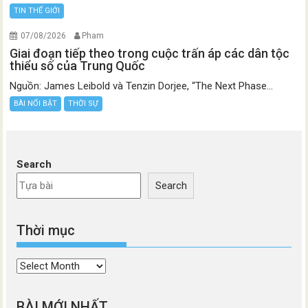
TIN THẾ GIỚI
07/08/2026
Pham
Giai đoạn tiếp theo trong cuộc trấn áp các dân tộc
thiểu số của Trung Quốc
Nguồn: James Leibold và Tenzin Dorjee, “The Next Phase...
BÀI NỔI BẬT
THỜI SỰ
Search
Search
Thời mục
Thời
mục
BÀI MỚI NHẤT