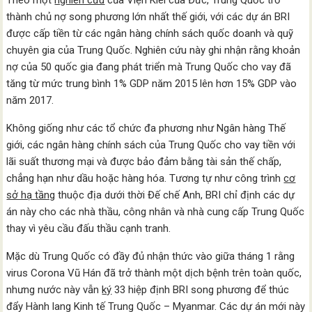
Theo một
nghiên cứu
của Viện Kiel của Đức, Trung Quốc trở
thành chủ nợ song phương lớn nhất thế giới, với các dự án BRI
được cấp tiền từ các ngân hàng chính sách quốc doanh và quỹ
chuyên gia của Trung Quốc. Nghiên cứu này ghi nhận rằng khoản
nợ của 50 quốc gia đang phát triển mà Trung Quốc cho vay đã
tăng từ mức trung bình 1% GDP năm 2015 lên hơn 15% GDP vào
năm 2017.
Không giống như các tổ chức đa phương như Ngân hàng Thế
giới, các ngân hàng chính sách của Trung Quốc cho vay tiền với
lãi suất thương mại và được bảo đảm bằng tài sản thế chấp,
chẳng hạn như dầu hoặc hàng hóa. Tương tự như công trình
cơ
sở hạ tầng
thuộc địa dưới thời Đế chế Anh, BRI chỉ định các dự
án này cho các nhà thầu, công nhân và nhà cung cấp Trung Quốc
thay vì yêu cầu đấu thầu cạnh tranh.
Mặc dù Trung Quốc có đầy đủ nhận thức vào giữa tháng 1 rằng
virus Corona Vũ Hán đã trở thành một dịch bệnh trên toàn quốc,
nhưng nước này vẫn
ký
33 hiệp định BRI song phương để thúc
đẩy Hành lang Kinh tế Trung Quốc – Myanmar. Các dự án mới này