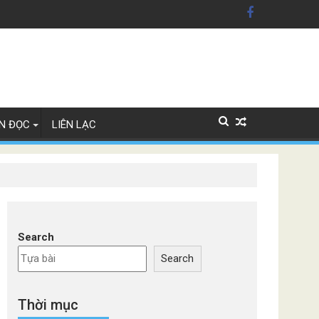
 Mỹ'
 Lan
N ĐỌC
LIÊN LẠC
Search
Search
Thời mục