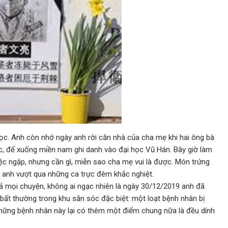
học. Anh còn nhớ ngày anh rời căn nhà của cha mẹ khi hai ông bà
ắc, để xuống miền nam ghi danh vào đại học Vũ Hán. Bây giờ làm
iệc ngập, nhưng cần gì, miễn sao cha mẹ vui là được. Món trứng
p anh vượt qua những ca trực đêm khắc nghiệt.
 cả mọi chuyện, không ai ngạc nhiên là ngày 30/12/2019 anh đã
bất thường trong khu săn sóc đặc biệt: một loạt bệnh nhân bị
. Những bệnh nhân này lại có thêm một điểm chung nữa là đều dính