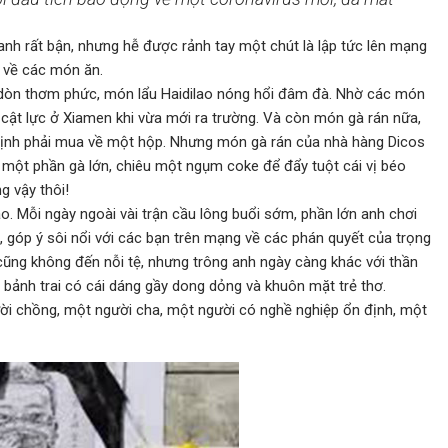
nh rất bận, nhưng hễ được rảnh tay một chút là lập tức lên mạng
là về các món ăn.
òn thơm phức, món lẩu Haidilao nóng hổi đâm đà. Nhờ các món
cật lực ở Xiamen khi vừa mới ra trường. Và còn món gà rán nữa,
t định phải mua về một hộp. Nhưng món gà rán của nhà hàng Dicos
 một phần gà lớn, chiêu một ngụm coke để đẩy tuột cái vị béo
g vậy thôi!
hao. Mỗi ngày ngoài vài trận cầu lông buổi sớm, phần lớn anh chơi
rd, góp ý sôi nổi với các bạn trên mạng về các phán quyết của trọng
cũng không đến nỗi tệ, nhưng trông anh ngày càng khác với thần
g bảnh trai có cái dáng gầy dong dỏng và khuôn mặt trẻ thơ.
ười chồng, một người cha, một người có nghề nghiệp ổn định, một