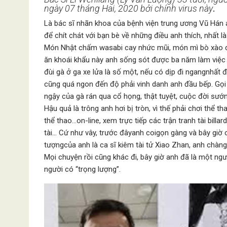
ngày 07 tháng Hai, 2020 bởi chính virus này
.
Là bác sĩ nhãn khoa của bệnh viện trung ương Vũ Hán a
để chít chát với bạn bè về những điều anh thích, nhất 
Món Nhật chấm wasabi cay nhức mũi, món mì bò xào d
ăn khoái khẩu này anh sống sót được ba năm làm việc 
đùi gà ở ga xe lửa là số một, nếu có dịp đi ngangnhấ
cũng quá ngon đến độ phải vinh danh anh đầu bếp. Gọi
ngậy của gà rán qua cổ họng, thật tuyệt, cuộc đời sướn
Hậu quả là trông anh hơi bị tròn, vì thế phải chơi thể t
thể thao…on-line, xem trực tiếp các trận tranh tài billa
tài… Cứ như vây, trước đâyanh coigọn gàng và bây giờ 
tượngcủa anh là ca sĩ kiêm tài tử Xiao Zhan, anh chàn
Mọi chuyện rồi cũng khác đi, bây giờ anh đã là một ng
người có “trọng lượng”.