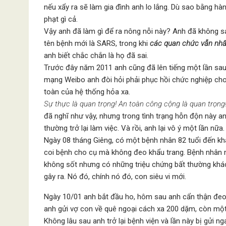
nếu xẩy ra sẽ làm gia đình anh lo lắng. Dù sao bằng hà
phạt gì cả.
Vậy anh đã làm gì để ra nông nỗi này? Anh đã không sai 
tên bệnh mới là SARS, trong khi
các quan chức vẫn nhất
anh biết chắc chắn là họ đã sai.
Trước đây năm 2011 anh cũng đã lên tiếng một lần sau
mạng Weibo anh đòi hỏi phải phục hồi chức nghiệp cho 
toàn của hệ thống hỏa xa.
Sự thực là quan trọng! An toàn công cộng là quan trọng!
đã nghĩ như vậy, nhưng trong tình trạng hỗn độn này an
thường trở lại làm việc. Và rồi, anh lại vô ý một lần nữa.
Ngày 08 tháng Giêng, có một bệnh nhân 82 tuổi đến khá
coi bệnh cho cụ mà không đeo khẩu trang. Bệnh nhân nà
không sốt nhưng có những triệu chứng bất thường khác
gây ra. Nó đó, chính nó đó, con siêu vi mới.
Ngày 10/01 anh bắt đầu ho, hôm sau anh cẩn thận đeo 
anh gửi vợ con về quê ngoại cách xa 200 dặm, còn mộ
Không lâu sau anh trở lại bệnh viện và lần này bị gửi 