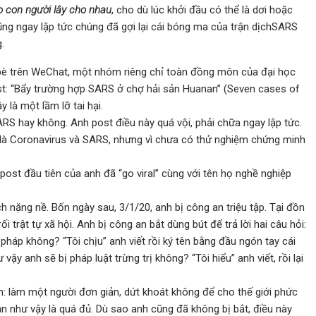
o con người lây cho nhau
, cho dù lúc khởi đầu có thể là dơi hoặc
g ngay lập tức chúng đã gợi lại cái bóng ma của trận dịchSARS
.
 bè trên WeChat, một nhóm riêng chỉ toàn đồng môn của đại học
ost: “Bẩy trường hợp SARS ở chợ hải sản Huanan” (Seven cases of
là một lầm lỡ tai hại.
ARS hay không. Anh post điều này quá vội, phải chữa ngay lập tức.
đó là Coronavirus và SARS, nhưng vì chưa có thử nghiệm chứng minh
post đầu tiên của anh đã “go viral” cùng với tên họ nghề nghiệp
 nặng nề. Bốn ngày sau, 3/1/20, anh bị công an triệu tập. Tại đồn
ối trật tự xã hội. Anh bị công an bắt dùng bút để trả lời hai câu hỏi:
pháp không? “Tôi chịu” anh viết rồi ký tên bằng đầu ngón tay cái
y anh sẽ bị pháp luật trừng trị không? “Tôi hiểu” anh viết, rồi lại
h: làm một người đơn giản, dứt khoát không để cho thế giới phức
n như vậy là quá đủ. Dù sao anh cũng đã không bị bắt, điều này