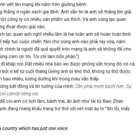
 anh viết lên mạng khi nằm trên giường bệnh.
 thẳng vì ngân sách gia đình. Anh vẫn tin là anh sẽ thắng lớn giải
ột công ty có nhiều sản phẩm ưa thích. Và anh cũng lạc quan
ẳng đoạt được giải nào.
ch lạc quan anh nghĩ nhiều lắm là hai tuần anh sẽ hoàn toàn bình
ể tiếp tục cuộc chiến. Nói cho cùng anh nào phải tay vừa, năm
anh chính là người đã quả quyết trên mạng là anh sẽ không để cho
ừng cám ơn tôi. Tôi chỉ làm bổn phận.”)
đi khắp nơi. Rất nhiều nhà báo xin được phỏng vấn trong đó có cả
bởi vì kể từ cuối tháng Giêng anh bị khó thở, không tự thở được
 bao nhiêu, lượng dưỡng khí trong máu vẫn thấp.
hững bất đồng và tin tưởng của mình:
Cần phải minh bạch hơn. Sự
chỉ cómột tiếng nói.
ể coi anh có lịch lãm, bảnh trai, ăn ảnh như tài tử Xiao Zhan
ạnh đang mang khẩu trang trợ thở với nét mặt âu lo “Xin lỗi, mấy
 country which has just one voice