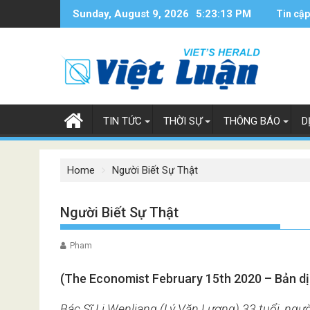
Skip
Sunday, August 9, 2026
5:23:14 PM
Tin cập
to
content
TIN TỨC
THỜI SỰ
THÔNG BÁO
D
Home
Người Biết Sự Thật
Người Biết Sự Thật
Pham
(The Economist February 15th 2020 – Bản dị
Bác Sĩ Li Wenliang (Lý Văn Lượng) 33 tuổi, ngư