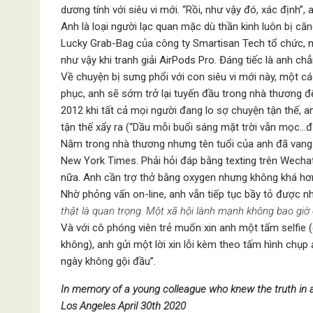
dương tính với siêu vi mới. “Rồi, như vậy đó, xác định”,
Anh là loại người lạc quan mặc dù thần kinh luôn bị căng
Lucky Grab-Bag của công ty Smartisan Tech tổ chức, m
như vậy khi tranh giải AirPods Pro. Đáng tiếc là anh ch
Về chuyện bị sưng phổi với con siêu vi mới này, một cá
phục, anh sẽ sớm trở lại tuyến đầu trong nhà thương đ
2012 khi tất cả mọi người đang lo sợ chuyện tận thế, 
tận thế xẩy ra (“Dầu mỗi buổi sáng mặt trời vẫn mọc…đ
Nằm trong nhà thương nhưng tên tuổi của anh đã vang 
New York Times. Phải hỏi đáp bằng texting trên Wechat 
nữa. Anh cần trợ thở bằng oxygen nhưng không khá hơn
Nhờ phỏng vấn on-line, anh vẫn tiếp tục bầy tỏ được n
thật là quan trọng. Một xã hội lành mạnh không bao giờ 
Và với cô phóng viên trẻ muốn xin anh một tấm selfie (đ
không), anh gửi một lời xin lỗi kèm theo tấm hình chụp 
ngày không gội đầu”.
In memory of a young colleague who knew the truth in a
Los Angeles April 30th 2020