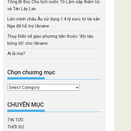
Tổng Bí thư, Chủ tịch nước Tô Lâm sắp thăm Úc
và Tân Lây Lan
Liên minh châu Âu sử dụng 1.4 tỷ euro từ tài sản
Nga để hỗ trợ Ukraine
Thụy Điển sẽ giao phương tiện thuộc ‘đội tàu
bóng tối’ cho Ukraine
Ai là ma?
Chọn chương mục
Chọn
chương
mục
CHUYÊN MỤC
TIN TỨC
THỜI SỰ