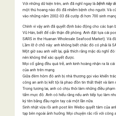
Với những dữ kiện trên, anh đã nghĩ ngay là
bệnh này d
một thú hoang nào đó đã nhiễm bệnh cho người. Và cũn
vào những năm 2002-03 đã cướp đi hơn 700 sinh mạng
Chính vì vậy anh đã quyết định báo động cho các bạn
Vũ Hán, biết để cẩn thận đề phòng. Anh đặt tựa cái p
SARS in the Huanan Wholesale Seafood Market). Và đây 
Lầm lỡ ở chỗ này: anh không biết chắc đó có phải là S
Một giờ sau anh viết lại, giải thích rằng mặc dù nghĩ 
nên không thể xác quyết được.
Mọi cố gắng đều quá trễ, anh kinh hoàng nhận ra là cái 
của anh trên mạng.
Giữa đêm hôm đó anh bị nhà thương gọi vào khiển trách
công an anh bị kết tội là phao đồn tin thất thiệt và làm r
Trong tương lai, anh có chịu thôi làm những điều phạm 
tẩm mực đỏ. Anh có hiểu rằng nếu anh tiếp tục làm như vậ
ký tên bằng đầu ngón tay cái một lần nữa.
Sinh nhật vừa rồi anh post lên Weibo quyết tâm của an
tạp bên ngoài ảnh hưởng. Mọi chuyện rắc rối với công a