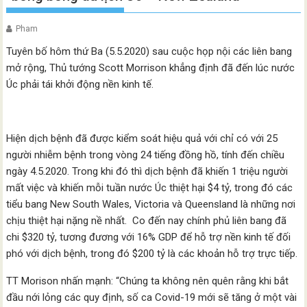
Pham
Tuyên bố hôm thứ Ba (5.5.2020) sau cuộc họp nội các liên bang
mở rộng, Thủ tướng Scott Morrison khẳng định đã đến lúc nước
Úc phải tái khởi động nền kinh tế.
Hiện dịch bệnh đã được kiểm soát hiệu quả với chỉ có với 25
người nhiễm bệnh trong vòng 24 tiếng đồng hồ, tính đến chiều
ngày 4.5.2020. Trong khi đó thì dịch bệnh đã khiến 1 triệu người
mất việc và khiến mỗi tuần nước Úc thiệt hại $4 tỷ, trong đó các
tiểu bang New South Wales, Victoria và Queensland là những nơi
chịu thiệt hại nặng nề nhất. Co đến nay chính phủ liên bang đã
chi $320 tỷ, tương đương với 16% GDP để hỗ trợ nền kinh tế đối
phó với dịch bệnh, trong đó $200 tỷ là các khoản hỗ trợ trực tiếp.
TT Morison nhấn mạnh: “Chúng ta không nên quên rằng khi bắt
đầu nới lỏng các quy định, số ca Covid-19 mới sẽ tăng ở một vài