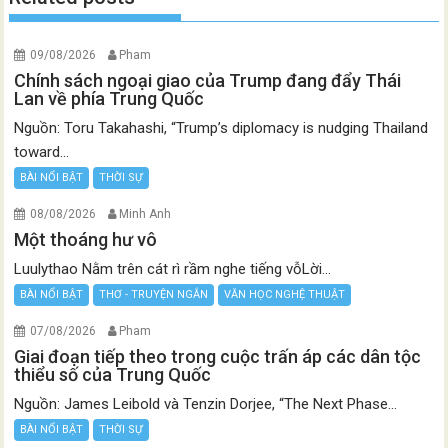
09/08/2026
Pham
Chính sách ngoại giao của Trump đang đẩy Thái
Lan về phía Trung Quốc
Nguồn: Toru Takahashi, “Trump’s diplomacy is nudging Thailand
toward...
BÀI NỔI BẬT
THỜI SỰ
08/08/2026
Minh Anh
Một thoáng hư vô
Luulythao Nằm trên cát rì rầm nghe tiếng vỗLời...
BÀI NỔI BẬT
THƠ - TRUYỆN NGẮN
VĂN HỌC NGHỆ THUẬT
07/08/2026
Pham
Giai đoạn tiếp theo trong cuộc trấn áp các dân tộc
thiểu số của Trung Quốc
Nguồn: James Leibold và Tenzin Dorjee, “The Next Phase...
BÀI NỔI BẬT
THỜI SỰ