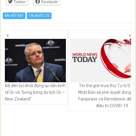
Twitter
Facebook
BÀI NỔI BẬT
TIN NƯỚC ÚC
Posts
navigation
Đã đến lúc khởi động lại nền kinh
Tin thế giới trưa thứ Tư 6/5:
tế Úc và “bong bóng du lịch Úc –
Nhật Bản sẽ phê duyệt dùng
New Zealand”
Favipiravir và Remdesivir để
điều trị COVID-19