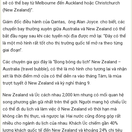
sẽ có thể bay từ Melbourne đến Auckland hoặc Christchurch
(New Zealand)”.
Giám đốc điều hành của Qantas, ông Alan Joyce. cho biết, các
chuyến bay thường xuyên giữa Australia và New Zealand có thể
bắt đầu ngay sau khi các tuyến nội địa được mở lại. “Đây có thể
là một mô hình rất tốt cho thị trường quốc tế mở ra theo từng
giai đoạn”.
Các chuyên gia gọi đây là “Bong bóng du lịch” New Zealand –
Australia (travel bubble), có thê là mô hình cho tương lai và nhận
xét là thời điểm mở cửa có thể diễn ra vào tháng Tám, là mùa
trượt tuyết ở New Zealand và kỳ nghỉ tháng 9.
New Zealand và Úc cách nhau 2,000 km nhung có mối quan hệ
song phương gần gũi nhất trên thế giới. Người mang hộ chiếu Úc
có thể đi du lịch và làm việc ở New Zealand vô thời hạn mà
không cần thị thực, và ngược lại. Hai nước cũng đóng góp rất
nhiều cho ngành du lịch của nhau. Khách Úc chiếm gần 40%
lượng khách quốc tế đến New Zealand và khoảng 24% chi tiêu