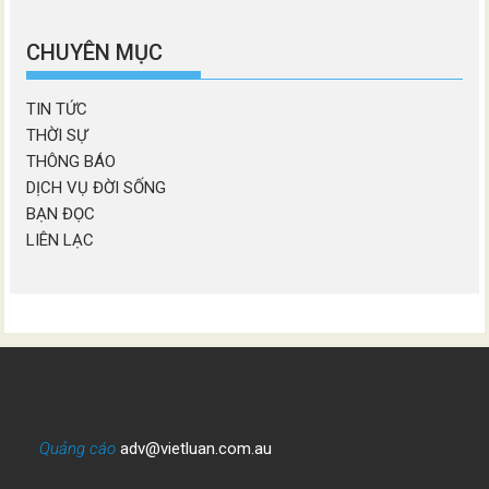
chương
mục
CHUYÊN MỤC
TIN TỨC
THỜI SỰ
THÔNG BÁO
DỊCH VỤ ĐỜI SỐNG
BẠN ĐỌC
LIÊN LẠC
Quảng cáo
adv@vietluan.com.au