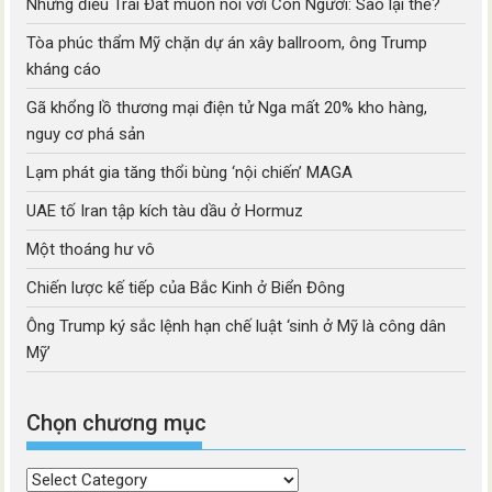
Những điều Trái Đất muốn nói với Con Người: Sao lại thế?
Tòa phúc thẩm Mỹ chặn dự án xây ballroom, ông Trump
kháng cáo
Gã khổng lồ thương mại điện tử Nga mất 20% kho hàng,
nguy cơ phá sản
Lạm phát gia tăng thổi bùng ‘nội chiến’ MAGA
UAE tố Iran tập kích tàu dầu ở Hormuz
Một thoáng hư vô
Chiến lược kế tiếp của Bắc Kinh ở Biển Đông
Ông Trump ký sắc lệnh hạn chế luật ‘sinh ở Mỹ là công dân
Mỹ’
Chọn chương mục
Chọn