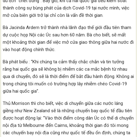
du lịch “chết đứng”. Bây giờ, khi cả hai quốc gia đều kiểm soát
thành công sự bùng phát của dịch Covid-19 tại nước mình, việc
mở cửa biên giới trở lại chỉ còn là vấn đề thời gian.
Bà Jacinda Ardern trở thành nhà lãnh đạo thế giới đầu tiên tham
dự cuộc họp Nội các Úc sau hơn 60 năm. Bà cho biết, sẽ mất
một khoảng thời gian để việc mở cửa giao thông giữa hai nước đi
vào hoạt động chính thức.
Bà phát biểu : “Khi chúng ta cảm thấy chắc chắn và tin tưởng
rằng hai quốc gia sẽ không bị nhiễm các ca mắc bệnh từ nhau
qua di chuyển, đó sẽ là thời điểm để bắt đầu hành động. Không ai
trong chúng tôi muốn có trường hợp lây nhiễm chéo Covid-19
giữa hai quốc gia”.
Thủ Morrison thì cho biết, việc di chuyển giữa các nước láng
giềng như New Zealand sẽ là những chuyến bay quốc tế đầu tiên
được hoạt động lại: “Vào thời điểm công dân Úc có thể di chuyển
nội địa từ Melbourne đến Cairns, khoảng thời gian đó tôi mong
các chuyến bay nội địa cũng như quốc tế đều ổn định, chúng ta