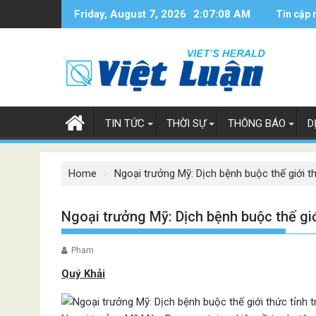
Skip
Friday, August 7, 2026
2:07:08 AM
Tin cập 
to
content
TIN TỨC
THỜI SỰ
THÔNG BÁO
D
Home
Ngoại trưởng Mỹ: Dịch bệnh buộc thế giới t
Ngoại trưởng Mỹ: Dịch bệnh buộc thế gi
Pham
Quý Khải