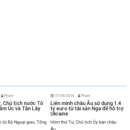
Pham
07/08/2026
Pham
ư, Chủ tịch nước Tô
Liên minh châu Âu sử dụng 1.4
ăm Úc và Tân Lây
tỷ euro từ tài sản Nga để hỗ trợ
Ukraine
n từ Bộ Ngoại giao, Tổng
Hôm thứ Tư, Chủ tịch Ủy ban châu
Âu...