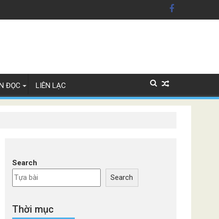
ỹ'
Lan
N ĐỌC
LIÊN LẠC
Search
Search
Thời mục