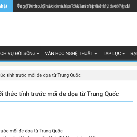
nhật
Ông Trump ký sắc lệnh hạn chế luật 'sinh ở Mỹ là công dân M
Tổng Bí thư, Chủ tịch nước Tô Lâm sắp thăm Úc và Tân Lây 
ỊCH VỤ ĐỜI SỐNG
VĂN HỌC NGHỆ THUẬT
TẠP LỤC
BẠ
hức tỉnh trước mối đe dọa từ Trung Quốc
ới thức tỉnh trước mối đe dọa từ Trung Quốc