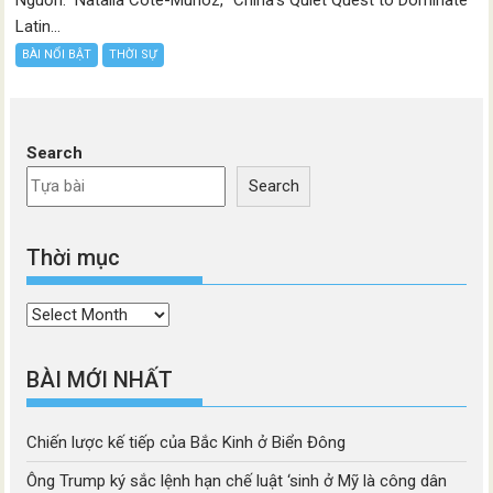
Nguồn: Natalia Cote-Muñoz, “China’s Quiet Quest to Dominate
Latin...
BÀI NỔI BẬT
THỜI SỰ
Search
Search
Thời mục
Thời
mục
BÀI MỚI NHẤT
Chiến lược kế tiếp của Bắc Kinh ở Biển Đông
Ông Trump ký sắc lệnh hạn chế luật ‘sinh ở Mỹ là công dân