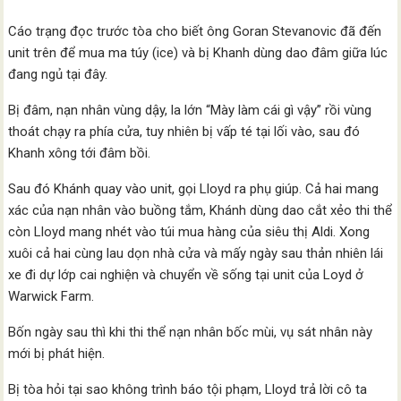
Cáo trạng đọc trước tòa cho biết ông Goran Stevanovic đã đến
unit trên để mua ma túy (ice) và bị Khanh dùng dao đâm giữa lúc
đang ngủ tại đây.
Bị đâm, nạn nhân vùng dậy, la lớn “Mày làm cái gì vậy” rồi vùng
thoát chạy ra phía cửa, tuy nhiên bị vấp té tại lối vào, sau đó
Khanh xông tới đâm bồi.
Sau đó Khánh quay vào unit, gọi Lloyd ra phụ giúp. Cả hai mang
xác của nạn nhân vào buồng tắm, Khánh dùng dao cắt xẻo thi thể
còn Lloyd mang nhét vào túi mua hàng của siêu thị Aldi. Xong
xuôi cả hai cùng lau dọn nhà cửa và mấy ngày sau thản nhiên lái
xe đi dự lớp cai nghiện và chuyển về sống tại unit của Loyd ở
Warwick Farm.
Bốn ngày sau thì khi thi thể nạn nhân bốc mùi, vụ sát nhân này
mới bị phát hiện.
Bị tòa hỏi tại sao không trình báo tội phạm, Lloyd trả lời cô ta