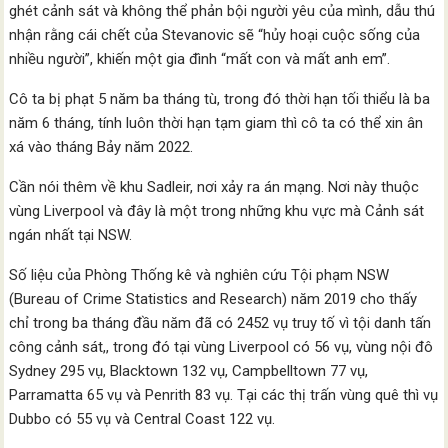
ghét cảnh sát và không thể phản bội người yêu của mình, dẫu thú
nhận rằng cái chết của Stevanovic sẽ “hủy hoại cuộc sống của
nhiều người”, khiến một gia đình “mất con và mất anh em”.
Cô ta bị phạt 5 năm ba tháng tù, trong đó thời hạn tối thiểu là ba
năm 6 tháng, tính luôn thời hạn tạm giam thì cô ta có thể xin ân
xá vào tháng Bảy năm 2022.
Cần nói thêm về khu Sadleir, nơi xảy ra án mạng. Nơi này thuộc
vùng Liverpool và đây là một trong những khu vực mà Cảnh sát
ngán nhất tại NSW.
Số liệu của Phòng Thống kê và nghiên cứu Tội phạm NSW
(Bureau of Crime Statistics and Research) năm 2019 cho thấy
chỉ trong ba tháng đầu năm đã có 2452 vụ truy tố vì tội danh tấn
công cảnh sát,, trong đó tại vùng Liverpool có 56 vụ, vùng nội đô
Sydney 295 vụ, Blacktown 132 vụ, Campbelltown 77 vụ,
Parramatta 65 vụ và Penrith 83 vụ. Tại các thị trấn vùng quê thì vụ
Dubbo có 55 vụ và Central Coast 122 vụ.