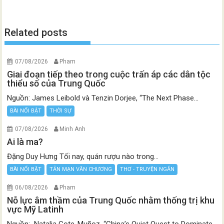
Related posts
07/08/2026
Pham
Giai đoạn tiếp theo trong cuộc trấn áp các dân tộc
thiểu số của Trung Quốc
Nguồn: James Leibold và Tenzin Dorjee, “The Next Phase...
BÀI NỔI BẬT
THỜI SỰ
07/08/2026
Minh Anh
Ai là ma?
Đặng Duy Hưng Tối nay, quán rượu nào trong...
BÀI NỔI BẬT
TẢN MẠN VĂN CHƯƠNG
THƠ - TRUYỆN NGẮN
06/08/2026
Pham
Nỗ lực âm thầm của Trung Quốc nhằm thống trị khu
vực Mỹ Latinh