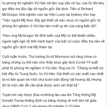
từ phòng thí nghiệm Vũ Hán sẽ làm suy yếu nỗ lục của Úc khi kêu
gọi điều tra độc lập về nguồn gốc đại dịch. Tiến sĩ Richard
McGregor, nhà nghiên cứu tại Viện Lowy tại Sydney cho hay:
“Việc người Mỹ thúc đẩy giả thiết về việc virus có nguồn gốc từ
phòng thí nghiệm ở Vũ Hán làm mất uy tín của sáng kiến đó”.
Theo ông McGregor thì định kiến của Mỹ có thể khiến nhiều
người nghi ngờ về tính minh bạch của bất cứ cuộc điều tra nào về
nguồn gốc dịch mà Mỹ tham dự.
Cuối tuần trước, Thủ tướng Scott Morrison nói rằng chưa có
bằng chứng cụ thể nào cho thấy virus gây dịch Covid-19 xuất
phát từ phòng thí nghiệm ở Vũ Hán. Ông nói rõ: “Chúng ta biết nó
bắt đầu từ Trung Quốc, từ Vũ Hán. Giả thiết có xác suất cao nhất
là nó liên quan tới một chợ buôn bán động vật hoang dã, nhưng
đó là một vấn đề cần phải được xem xét thật kỹ.”
Tuyên bố này được đưa ra không lâu sau khi Tổng thống Mỹ
Donald Trump khẳng định có bằng chứng về mối liên hệ giữa
virus SARS-CoV-2 với phòng thí nghiệm ở Vũ Hán.