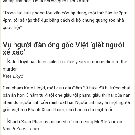
và tập thể dục. Đó là những gì mà tôi sẽ làm.
“Trong lúc luật phong tỏa vẫn còn áp dụng, mỗi thứ Bảy từ 2pm –
4pm, tôi sẽ tập thể dục bằng cách đi bộ chung quang tòa nhà
quốc hội.”
Vụ người đàn ông gốc Việt ‘giết người
xẻ xác’
Kate Lloyd
Can phạm Kate Lloyd, một cựu gái điếm 39 tuổi, đã bị trừng phạt
bản án hơn 5 năm tù vì tội che giấu tội phạm, giấu thi hài của nạn
nhân do người tình của mình sát hại. Người tình này là một người
gốc Việt tên Khanh Xuan Pham, nhỏ hơn cô ta một tuổi.
Khanh Xuan Pham