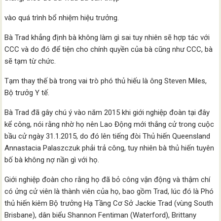
vào quá trình bổ nhiệm hiệu trưởng.
Bà Trad khẳng định bà không làm gì sai tuy nhiên sẽ hợp tác với
CCC và do đó để tiện cho chính quyền của bà cũng như CCC, bà
sẽ tạm từ chức.
Tạm thay thế bà trong vai trò phó thủ hiếu là ông Steven Miles,
Bộ trưởg Y tế.
Bà Trad đã gây chú ý vào năm 2015 khi giới nghiệp đoàn tại đây
kể công, nói rằng nhờ họ nên Lao Động mới thắng cử trong cuộc
bầu cử ngày 31.1.2015, do đó lên tiếng đòi Thủ hiến Queensland
Annastacia Palaszczuk phải trả công, tuy nhiên bà thủ hiến tuyên
bố bà không nợ nần gì với họ.
Giới nghiệp đoàn cho rằng họ đã bỏ công vận động và thậm chí
có ửng cử viên là thành viên của họ, bao gồm Trad, lúc đó là Phó
thủ hiến kiêm Bộ trưởng Hạ Tầng Cơ Sở Jackie Trad (vùng South
Brisbane), dân biểu Shannon Fentiman (Waterford), Brittany