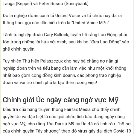
Lauga (Keppel) và Peter Russo (Sunnybank).
Đó là nghiệp đoàn cánh tả United Voice và tổ chức này đã ra
thông báo, gọi các dân biểu trên là “United Voice MPs”.
Lãnh tụ nghiệp đoàn Gary Bullock, tuyên bố rằng Lao Động phải
tôn trọng những lời hứa với mình, sau khi họ “đưa Lao Động” vào
ghế chính quyền.
Tuy nhiên Thủ hiến Palaszczuk cho hay bà chẳng nợ nần gì
nghiệp đoàn trên và tiểu bang cần làm việc như một khối thống
nhất bao gồm cộng đồng kinh doanh, các phong trào nghiệp
đoàn và vai trò chính phủ là tạo thêm công việc!
Chính giới Úc ngày càng ngờ vực Mỹ
Điều tra của hãng truyền thông Fairfax Media cho thấy chính
quyền Úc và đặc biệt là các giới chức tính báo đang ngày càng
ngờ vực Mỹ, cho rằng Tòa Đại sứ Mỹ tại Úc đã cố tình rò rỉ “hồ sơ
của chính quyền Tây phương” theo đó virus gây đại dịch Covid-19