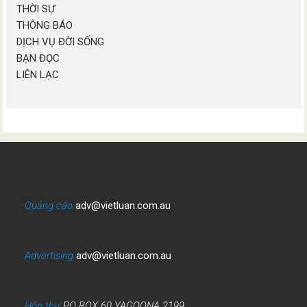
THỜI SỰ
THÔNG BÁO
DỊCH VỤ ĐỜI SỐNG
BẠN ĐỌC
LIÊN LẠC
Quảng cáo
adv@vietluan.com.au
Advertising
adv@vietluan.com.au
Hộp thư
PO BOX 60 YAGOONA 2199