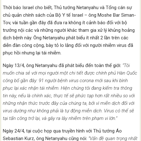
Thời báo Israel cho biết, Thủ tướng Netanyahu và Tổng cán sự
chủ quản chính sách của Bộ Y tế Israel – ông Moshe Bar Siman-
Tov, vài tuần gần đây đã đưa ra không ít cảnh báo đối với bộ
trưởng nội các và những người khác tham gia xử lý khủng hoảng
dịch bệnh này. Ông Netanyahu phát biểu ít nhất 2 lần trên các
diễn đàn công cộng, bày tỏ lo lắng đối với người nhiễm virus đã
phục hồi nhưng lại tái nhiễm.
Ngày 13/4, ông Netanyahu đã phát biểu đến toàn thế giới:
“Tôi
muốn chia sẻ với mọi người một chi tiết được chính phủ Hàn Quốc
công bố gần đây: 91 người bệnh virus corona mới sau khi bình
phục lại xác nhận tái nhiễm. Hiện chúng tôi đang kiểm tra thông
tin này, nếu là chính xác, thực tế sẽ phức tạp hơn rất nhiều so với
những nhận thức trước đây của chúng ta, bởi vì miễn dịch đối với
virus dường như không phải là tự động miễn dịch. Virus có thể sẽ
tại tấn công trở lại, và gây ra lây nhiễm trên phạm vi lớn.”
Ngày 24/4, tại cuộc họp qua truyền hình với Thủ tướng Áo
Sebastian Kurz, ông Netanyahu cũng nói:
“Vấn đề quan trọng nhất