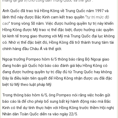
mang lại giá trị cho công dân Trung Quốc và thế giới
”.
Anh Quốc đã trao trả Hồng Kông về Trung Quốc năm 1997 và
lãnh thổ này được Bắc Kinh cam kết trao quyền “
tự trị mức độ
cao
” trong vòng 50 năm. Việc được hưởng quyền tự trị này khiến
Hồng Kông được Mỹ trao vị thế đặc biệt, được hưởng các quyền
lợi kinh tế trong giao thương với Mỹ mà Trung Quốc đại lục không
có. Nhờ vị thế đặc biệt đó, Hồng Kông đã trở thành trung tâm tài
chính hàng đầu Châu Á và thế giới.
Ngoại trưởng Pompeo hôm 6/5 thông báo rằng Bộ Ngoại giao
đang hoãn gửi Quốc hội báo cáo đánh giá liệu Hồng Kông có
đang được hưởng quyền tự trị đầy đủ từ Trung Quốc hay không.
Đây là điều kiện tiên quyết để Hồng Kông nhận được ưu đãi đặc
biệt từ Mỹ theo luật pháp Mỹ.
Trong thông báo hôm 6/5, ông Pompeo nói rằng việc hoãn gửi
báo cáo là để cho phép bổ sung bất kỳ hành động nào mà Bắc
Kinh có thể dự tính thực hiện với Hồng Kông trước thềm Hội nghị
Nhân dân Toàn Quốc diễn ra vào ngày 22/5.