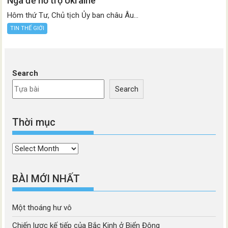
Nga để hỗ trợ Ukraine
Hôm thứ Tư, Chủ tịch Ủy ban châu Âu...
TIN THẾ GIỚI
Search
Search
Thời mục
Thời
mục
BÀI MỚI NHẤT
Một thoáng hư vô
Chiến lược kế tiếp của Bắc Kinh ở Biển Đông