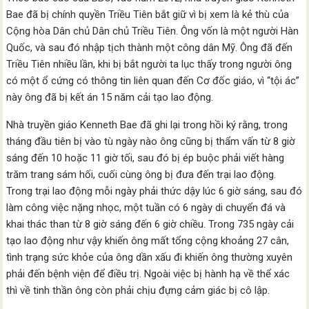
Bae đã bị chính quyền Triều Tiên bắt giữ vì bị xem là kẻ thù của
Cộng hòa Dân chủ Dân chủ Triều Tiên. Ông vốn là một người Hàn
Quốc, và sau đó nhập tịch thành một công dân Mỹ. Ông đã đến
Triều Tiên nhiều lần, khi bị bắt người ta lục thấy trong người ông
có một ổ cứng có thông tin liên quan đến Cơ đốc giáo, vì “tội ác”
này ông đã bị kết án 15 năm cải tạo lao động.
Nhà truyền giáo Kenneth Bae đã ghi lại trong hồi ký rằng, trong
tháng đầu tiên bị vào tù ngày nào ông cũng bị thẩm vấn từ 8 giờ
sáng đến 10 hoặc 11 giờ tối, sau đó bị ép buộc phải viết hàng
trăm trang sám hối, cuối cùng ông bị đưa đến trại lao động.
Trong trại lao động mỗi ngày phải thức dậy lúc 6 giờ sáng, sau đó
làm công việc nặng nhọc, một tuần có 6 ngày di chuyển đá và
khai thác than từ 8 giờ sáng đến 6 giờ chiều. Trong 735 ngày cải
tạo lao động như vậy khiến ông mất tổng cộng khoảng 27 cân,
tình trạng sức khỏe của ông dần xấu đi khiến ông thường xuyên
phải đến bệnh viện để điều trị. Ngoài việc bị hành hạ về thể xác
thì về tinh thần ông còn phải chịu đựng cảm giác bị cô lập.