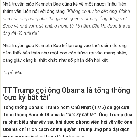
Nhà truyền giáo Kenneth Bae cũng kể về một người Triều Tiên
thẩm vấn luôn nói với ông rằng,
“Không có ai nhớ đến ông. Chính
phủ của ông cũng như thế giới sẽ quên mất ông. Ông đừng mơ
được về nhà sớm, sẽ phải ở trong tù 15 năm, đến khi được thả ra
ông đã 60 tuổi rồi.”
Nhà truyền giáo Kenneth Bae kể lại rằng vào thời điểm đó ông
cảm thấy bản thân như một con côn trùng rơi vào mạng nhện,
càng giãy càng bị thắt chặt, như số phận đến hồi kết.
Tuyết Mai
TT Trump gọi ông Obama là tổng thống
‘cực kỳ bất tài’
Tổng thống Donald Trump hôm Chủ Nhật (17/5) đã gọi cựu
Tổng thống Barack Obama là “
cực kỳ bất tài
”. Ông Trump đưa
ra phát biểu như vậy sau khi được phóng viên hỏi về việc ông
Obama chỉ trích cách chính quyền Trump ứng phó đại dịch
virus corona.
Embed from Getty Images