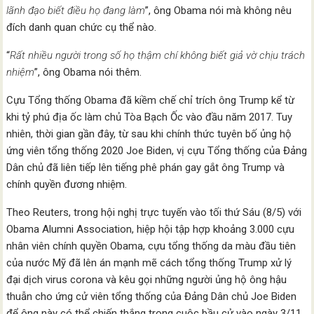
lãnh đạo biết điều họ đang làm
”, ông Obama nói mà không nêu
đích danh quan chức cụ thể nào.
“
Rất nhiều người trong số họ thậm chí không biết giả vờ chịu trách
nhiệm
”, ông Obama nói thêm.
Cựu Tổng thống Obama đã kiềm chế chỉ trích ông Trump kể từ
khi tỷ phú địa ốc làm chủ Tòa Bạch Ốc vào đầu năm 2017. Tuy
nhiên, thời gian gần đây, từ sau khi chính thức tuyên bố ủng hộ
ứng viên tổng thống 2020 Joe Biden, vị cựu Tổng thống của Đảng
Dân chủ đã liên tiếp lên tiếng phê phán gay gắt ông Trump và
chính quyền đương nhiệm.
Theo Reuters, trong hội nghị trực tuyến vào tối thứ Sáu (8/5) với
Obama Alumni Association, hiệp hội tập hợp khoảng 3.000 cựu
nhân viên chính quyền Obama, cựu tổng thống da màu đầu tiên
của nước Mỹ đã lên án mạnh mẽ cách tổng thống Trump xử lý
đại dịch virus corona và kêu gọi những người ủng hộ ông hậu
thuẫn cho ứng cử viên tổng thống của Đảng Dân chủ Joe Biden
để ông này có thể chiến thắng trong cuộc bầu cử vào ngày 3/11.