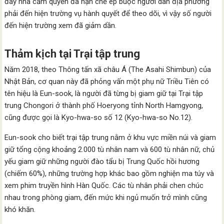
đây nhà cầm quyền đã hạn chế ép buộc người dân địa phương
phải đến hiện trường vụ hành quyết để theo dõi, vì vậy số người
đến hiện trường xem đã giảm dần.
Thảm kịch tại Trại tập trung
Năm 2018, theo Thông tấn xã châu Á (The Asahi Shimbun) của
Nhật Bản, cơ quan này đã phỏng vấn một phụ nữ Triều Tiên có
tên hiệu là Eun-sook, là người đã từng bị giam giữ tại Trại tập
trung Chongori ở thành phố Hoeryong tỉnh North Hamgyong,
cũng được gọi là Kyo-hwa-so số 12 (Kyo-hwa-so No.12).
Eun-sook cho biết trại tập trung nằm ở khu vực miền núi và giam
giữ tổng cộng khoảng 2.000 tù nhân nam và 600 tù nhân nữ, chủ
yếu giam giữ những người đào tẩu bị Trung Quốc hồi hương
(chiếm 60%), những trường hợp khác bao gồm nghiện ma túy và
xem phim truyền hình Hàn Quốc. Các tù nhân phải chen chúc
nhau trong phòng giam, đến mức khi ngủ muốn trở mình cũng
khó khăn.