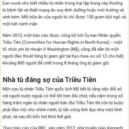
Eun-sook cho biết nhiều tù nhân trong trại tập trung này thường
bị bệnh tật và thiệt mạng do suy dinh dưỡng hoặc môi trường vệ
sinh kém. Mỗi bữa ăn của người tù chỉ được 150 gram bột ngô và
một bát canh mặn.
Năm 2012, một báo cáo được công bố bởi Ủy ban Nhân quyền
Triều Tiên (Committee for Human Rights in North Korea) – một
tổ chức phi lợi nhuận ở Washington (Mỹ), cũng đã dẫn lời một
người đào thoát từng bị giam giữ tại Kyo-hwa-so số 12 cho biết,
khoảng 800 người đã chết trong 8 tháng ông bị giam giữ.
Nhà tù đáng sợ của Triều Tiên
Một cựu tù nhân Triều Tiên quốc tịch Mỹ tiết lộ rằng việc đối xử
với người nước ngoài có thể tốt hơn đôi chút, nếu nằm trong số
hàng trăm ngàn tù nhân người bản địa Triều Tiên thì còn bị buộc
phải đào mộ cho chính mình, bị tấn công tình dục như một hình
phạt, và sau đó bốc hơi khỏi thế giới.
Theo báo cáo của BBC, vào năm 2012, nhà truyền giáo Kenneth