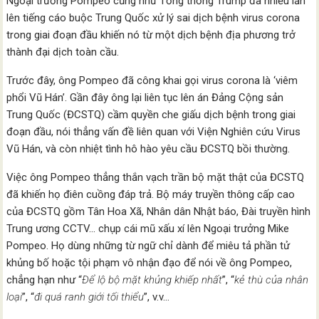
Ngoại trưởng Pompeo cũng như Tổng thống Trump đã nhiều lần
lên tiếng cáo buộc Trung Quốc xử lý sai dịch bệnh virus corona
trong giai đoạn đầu khiến nó từ một dịch bệnh địa phương trở
thành đại dịch toàn cầu.
Trước đây, ông Pompeo đã công khai gọi virus corona là ‘viêm
phổi Vũ Hán’. Gần đây ông lại liên tục lên án Đảng Cộng sản
Trung Quốc (ĐCSTQ) cầm quyền che giấu dịch bệnh trong giai
đoạn đầu, nói thẳng vấn đề liên quan với Viện Nghiên cứu Virus
Vũ Hán, và còn nhiệt tình hô hào yêu cầu ĐCSTQ bồi thường.
Việc ông Pompeo thẳng thắn vạch trần bộ mặt thật của ĐCSTQ
đã khiến họ điên cuồng đáp trả. Bộ máy truyền thông cấp cao
của ĐCSTQ gồm Tân Hoa Xã, Nhân dân Nhật báo, Đài truyền hình
Trung ương CCTV… chụp cái mũ xấu xí lên Ngoại trưởng Mike
Pompeo. Họ dùng những từ ngữ chỉ dành để miêu tả phần tử
khủng bố hoặc tội phạm vô nhận đạo để nói về ông Pompeo,
chẳng hạn như “
Để lộ bộ mặt khủng khiếp nhất
”, “
kẻ thù của nhân
loại
”, “
đi quá ranh giới tối thiểu
”, v.v…