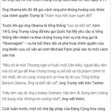
Ông Obama khi đó đã gọi cách ứng phó khủng hoảng sức khỏe
của chính quyền Trump là “
thảm họa hỗn loạn tuyệt đối
”.
Trước khi gọi ông Obama là tổng thống “
cực kỳ bất tài
”, hôm
14/5, ông Trump cũng đã kêu gọi Quốc hội Mỹ yêu cầu vị tổng
thống tiền nhiệm ra khai chứng trong một vụ mà ông gọi là
“Obamagate” – vụ bê bối theo dõi và phá hoại chính quyền của
ông khiến cựu cố vấn an ninh Michael Flynn phải vào tù một cách
oan trái.
“
Nếu tôi là một Thượng nghị sĩ hoặc một Dân biểu, người đầu tiên
mà tôi sẽ gọi để khai chứng trong vụ bê bối và tội phạm chính trị
lớn nhất, lớn vô cùng, trong lịch sử Hoa Kỳ là cựu Tổng thống
Barack Obama. Ông ta biết tất cả!
”, ông Trump viết trên Twitter.
“
Hãy làm vậy đi, ông Lindsey Graham, hãy làm đi. Đừng làm chàng
tốt bụng nữa. Không nói suông nữa!
”, ông viết thêm.
Cuối tuần trước, một số nhà lập pháp của Đảng Cộng hòa cũng