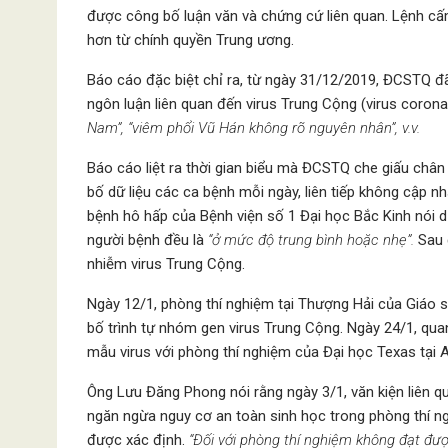
được công bố luận văn và chứng cứ liên quan. Lệnh c
hơn từ chính quyền Trung ương.
Báo cáo đặc biệt chỉ ra, từ ngày 31/12/2019, ĐCSTQ đ
ngôn luận liên quan đến virus Trung Cộng (virus corona
Nam”, “viêm phổi Vũ Hán không rõ nguyên nhân”, v.v.
Báo cáo liệt ra thời gian biểu mà ĐCSTQ che giấu chân
bố dữ liệu các ca bệnh mỗi ngày, liên tiếp không cập 
bệnh hô hấp của Bệnh viện số 1 Đại học Bắc Kinh nói 
người bệnh đều là
“ở mức độ trung bình hoặc nhẹ”.
Sau 
nhiễm virus Trung Cộng.
Ngày 12/1, phòng thí nghiệm tại Thượng Hải của Giáo 
bố trình tự nhóm gen virus Trung Cộng. Ngày 24/1, q
mẫu virus với phòng thí nghiệm của Đại học Texas tại A
Ông Lưu Đăng Phong nói rằng ngày 3/1, văn kiện liên q
ngăn ngừa nguy cơ an toàn sinh học trong phòng thí 
được xác định.
“Đối với phòng thí nghiệm không đạt được