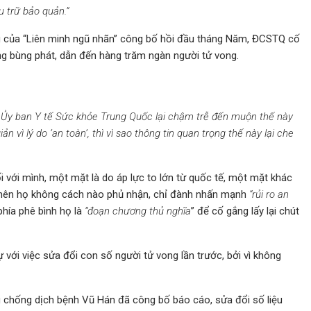
 trữ bảo quản.”
ng của “Liên minh ngũ nhãn” công bố hồi đầu tháng Năm, ĐCSTQ cố
ng bùng phát, dẫn đến hàng trăm ngàn người tử vong.
o Ủy ban Y tế Sức khỏe Trung Quốc lại chậm trễ đến muộn thế này
ản vì lý do ‘an toàn’, thì vì sao thông tin quan trọng thế này lại che
với mình, một mặt là do áp lực to lớn từ quốc tế, một mặt khác
i, nên họ không cách nào phủ nhận, chỉ đành nhấn mạnh
“rủi ro an
 phía phê bình họ là
“đoạn chương thủ nghĩa
” để cố gắng lấy lại chút
 với việc sửa đổi con số người tử vong lần trước, bởi vì không
 chống dịch bệnh Vũ Hán đã công bố báo cáo, sửa đổi số liệu