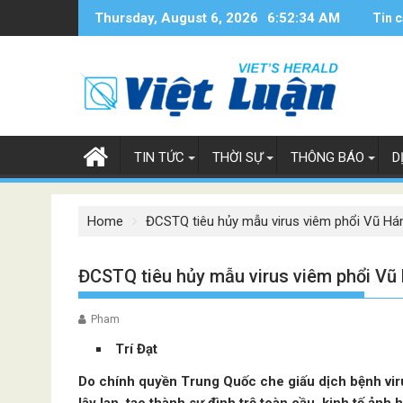
Skip
Thursday, August 6, 2026
6:52:35 AM
Tin c
to
content
TIN TỨC
THỜI SỰ
THÔNG BÁO
D
Home
ĐCSTQ tiêu hủy mẫu virus viêm phổi Vũ Há
ĐCSTQ tiêu hủy mẫu virus viêm phổi Vũ
Pham
Trí Đạt
Do chính quyền Trung Quốc che giấu dịch bệnh vir