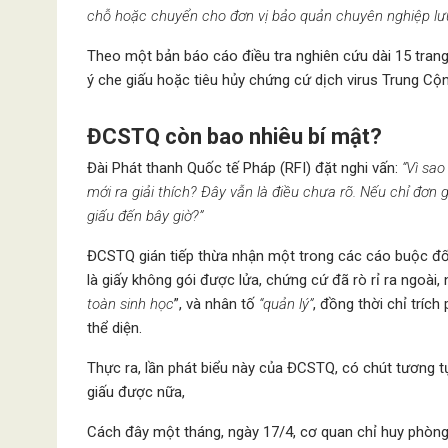
chỗ hoặc chuyển cho đơn vị bảo quản chuyên nghiệp lưu
Theo một bản báo cáo điều tra nghiên cứu dài 15 tra
ý che giấu hoặc tiêu hủy chứng cứ dịch virus Trung Cộ
ĐCSTQ còn bao nhiêu bí mật?
Đài Phát thanh Quốc tế Pháp (RFI) đặt nghi vấn:
“Vì sa
mới ra giải thích? Đây vẫn là điều chưa rõ. Nếu chỉ đơn gi
giấu đến bây giờ?”
ĐCSTQ gián tiếp thừa nhận một trong các cáo buộc đối 
là giấy không gói được lửa, chứng cứ đã rò rỉ ra ngoà
toàn sinh học
”, và nhân tố
“quản lý”
, đồng thời chỉ trích
thể diện.
Thực ra, lần phát biểu này của ĐCSTQ, có chút tương tự
giấu được nữa,
Cách đây một tháng, ngày 17/4, cơ quan chỉ huy phòng