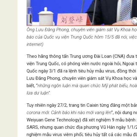
Ông Lưu Đăng Phong, chuyên viên giám sát Vụ Khoa học
báo của Quốc vụ viện Trung Quốc hôm 15/5 đã nói, việc 
internet)
Theo hãng thông tấn Trung ương Đài Loan (CNA) đưa ti
viện Trung Quốc, có phóng viên nước ngoài hỏi, Ngoạ
Quốc ngày 3/1 đã ra lệnh tiêu hủy mẫu virus, đồng thờ
Lưu Đăng Phong, chuyên viên giám sát Vụ Khoa học và
biết, “
những ngôn luận mà quan chức Mỹ phát biểu, hoàn
lừa dư luận”.
Tuy nhiên ngày 27/2, trang tin Caixin từng đăng một bản
corona mới: Cảnh báo khi nào mới vang lên
”, nội dung 
Weiyuan Gene Technology) đã xét nghiệm 9 mẫu bệnh phẩ
SARS, nhưng quan chức địa phương Vũ Hán ngày 1/1/20
nghiệm mẫu virus viêm phổi; tiêu hủy tất cả các mẫu đã