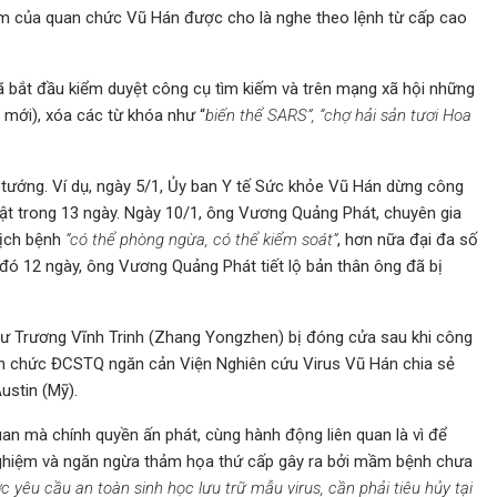
ấm của quan chức Vũ Hán được cho là nghe theo lệnh từ cấp cao
ã bắt đầu kiểm duyệt công cụ tìm kiếm và trên mạng xã hội những
 mới), xóa các từ khóa như “
biến thể SARS”, “chợ hải sản tươi Hoa
 tướng. Ví dụ, ngày 5/1, Ủy ban Y tế Sức khỏe Vũ Hán dừng công
nhật trong 13 ngày. Ngày 10/1, ông Vương Quảng Phát, chuyên gia
dịch bệnh
“có thể phòng ngừa, có thể kiểm soát”
, hơn nữa đại đa số
đó 12 ngày, ông Vương Quảng Phát tiết lộ bản thân ông đã bị
sư Trương Vĩnh Trinh (Zhang Yongzhen) bị đóng cửa sau khi công
uan chức ĐCSTQ ngăn cản Viện Nghiên cứu Virus Vũ Hán chia sẻ
ustin (Mỹ).
uan mà chính quyền ấn phát, cùng hành động liên quan là vì để
nghiệm và ngăn ngừa thảm họa thứ cấp gây ra bởi mầm bệnh chưa
 yêu cầu an toàn sinh học lưu trữ mẫu virus, cần phải tiêu hủy tại