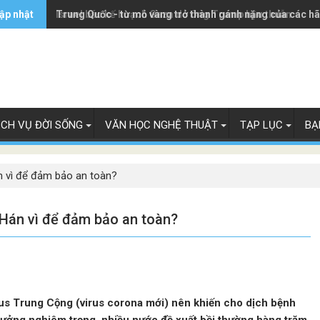
ập nhật
Trung Quốc - từ mỏ vàng trở thành gánh nặng của các h
Israel bác kế hoạch Gaza do ông Trump hậu thuẫn
ỊCH VỤ ĐỜI SỐNG
VĂN HỌC NGHỆ THUẬT
TẠP LỤC
BẠ
n vì để đảm bảo an toàn?
 Hán vì để đảm bảo an toàn?
us Trung Cộng (virus corona mới) nên khiến cho dịch bệnh