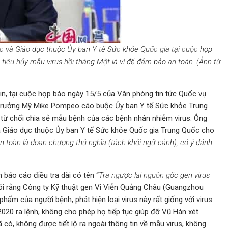
 và Giáo dục thuộc Ủy ban Y tế Sức khỏe Quốc gia tại cuộc họp
tiêu hủy mẫu virus hồi tháng Một là vì để đảm bảo an toàn. (Ảnh từ
n, tại cuộc họp báo ngày 15/5 của Văn phòng tin tức Quốc vụ
i trưởng Mỹ Mike Pompeo cáo buộc Ủy ban Y tế Sức khỏe Trung
i từ chối chia sẻ mẫu bệnh của các bệnh nhân nhiễm virus. Ông
 Giáo dục thuộc Ủy ban Y tế Sức khỏe Quốc gia Trung Quốc cho
 toàn là đoạn chương thủ nghĩa (tách khỏi ngữ cảnh), có ý đánh
 báo cáo điều tra dài có tên “
Tra ngược lại nguồn gốc gen virus
nói rằng Công ty Kỹ thuật gen Vi Viễn Quảng Châu (Guangzhou
m của người bệnh, phát hiện loại virus này rất giống với virus
20 ra lệnh, không cho phép họ tiếp tục giúp đỡ Vũ Hán xét
 có, không được tiết lộ ra ngoài thông tin về mẫu virus, không