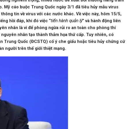
h hưởng nghiêm trọng, nhiều nước đề xuất bồi thường hàng trăm
o. Mỹ cáo buộc Trung Quốc ngày 3/1 đã tiêu hủy mẫu virus
 thông tin về virus với các nước khác. Về việc này, hôm 15/5,
ng hồi đáp, khi đó việc “
tiến hành quản lý
” và hành động liên
ên nhân là vì để phòng ngừa rủi ro an toàn cho phòng thí
nguyên nhân tạo thành thảm họa thứ cấp. Tuy nhiên, có
ản Trung Quốc (ĐCSTQ) cố ý che giấu hoặc tiêu hủy chứng cứ
 người trên thế giới thiệt mạng.