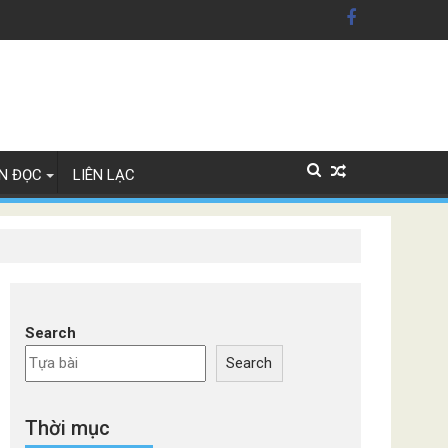
ãng xe Đức
N ĐỌC
LIÊN LẠC
Search
Search
Thời mục