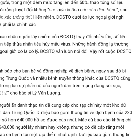
 người, trong một đêm mức tăng lên đến 50%, thao túng số liệu
ói rằng tuyệt đối không “
che giấu không báo cáo dịch bệnh
”, sau
n xác thông tin”
. Hiển nhiên, ĐCSTQ dưới áp lực ngoại giới nghi
 phải là chính xác.
ác nhận người lây nhiễm của ĐCSTQ thay đổi nhiều lần, số liệu
ián tiếp thừa nhận tiêu hủy mẫu virus. Những hành động lạ thường
goại giới có là có lý, ĐCSTQ vẫn luôn nói dối. Vậy rốt cuộc ĐCSTQ
h báo cho bạn bè và đồng nghiệp về dịch bệnh, ngay sau đó bị
 ương Trung Quốc và nhiều kênh truyền thông khác của ĐCSTQ cũng
 trong lúc sự phẫn nộ của người dân trên mạng đang sôi sục,
iệt sĩ
” cho bác sĩ Lý Văn Lượng.
gười ẩn danh thạo tin đã cung cấp cho tạp chí này một kho dữ
 dân Trung Quốc. Dữ liệu bao gồm thông tin về dịch bệnh của 230
ng số hơn 640.000 hồ sơ được cập nhật. Mặc dù báo cáo không chỉ
i 640.000 người lây nhiễm hay không, nhưng có đề cập rằng mỗi
g các ca bệnh tại một địa điểm nhất định. Dữ liệu bao gồm thông tin