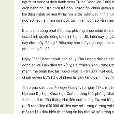
người tử vong vì dịch bệnh virus Trung Cộng lên 3.869
dịch bệnh như trò chơi trẻ con. Trước đó chính quyền n
khi điều chỉnh số liệu thì lại nói là để
“đảm bảo tính chuẩ
ngờ số liệu nên mới sửa đổi, tuy nhiên, con số vẫn chưa
Dịch bệnh bùng phát đến nay, phương pháp chẩn đoán x
của chính quyền cũng bị chính họ lật đổ, hiện nay lại g
này cho thấy điều gì? Điều này cho thấy nghi ngờ của n
còn che giấu gì?
Ngày 30/12 năm ngoái, bác sĩ Lý Văn Lượng đưa ra cản
công an Vũ Hán điều tra xử lý; Đài truyền hình Trung
mạnh mẽ phản bác lại
“người phát tán tin đồn”.
Kết quả,
chính quyền ĐCSTQ đột nhiên lại truy tặng danh hiệu “
l
Theo báo cáo của
“Foreign Policy”
vào ngày 13/5, một n
liệu của Đại học Khoa học Quốc phòng Giải phóng Nhân
thành phố từ đầu tháng Hai đến cuối tháng Tư, với tổ
ra rõ ràng liệu 640.000 dữ liệu này có tương đương vớ
một tài liệu đều hiển thị thông tin kịp thời về số lượn