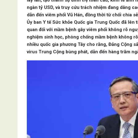
lây lan, tạo thành sự đình trệ toàn cầu, kinh tế ản
ngàn tỷ USD, và truy cứu trách nhiệm đang dâng ca
dẫn đến viêm phổi Vũ Hán, đồng thời từ chối chia sẻ
Ủy ban Y tế Sức khỏe Quốc gia Trung Quốc đã lên tiế
quan đối với mầm bệnh gây viêm phổi không rõ nguy
nghiệm sinh học, phòng chống mầm bệnh không rõ 
nhiều quốc gia phương Tây cho rằng, Đảng Cộng s
virus Trung Cộng bùng phát, dẫn đến hàng trăm ngàn