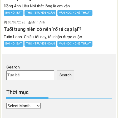
Đồng Ánh Liễu Nói thật lòng là em vẫn...
BÀI NỔI BẬT
THƠ - TRUYỆN NGẮN
VĂN HỌC NGHỆ THUẬT
03/08/2026
Minh Anh
Tuổi trung niên có nên ‘rổ rá cạp lại’?
Tuấn Loan Chiều tối nay, tôi nhận được cuộc...
BÀI NỔI BẬT
THƠ - TRUYỆN NGẮN
VĂN HỌC NGHỆ THUẬT
Search
Search
Thời mục
Thời
mục