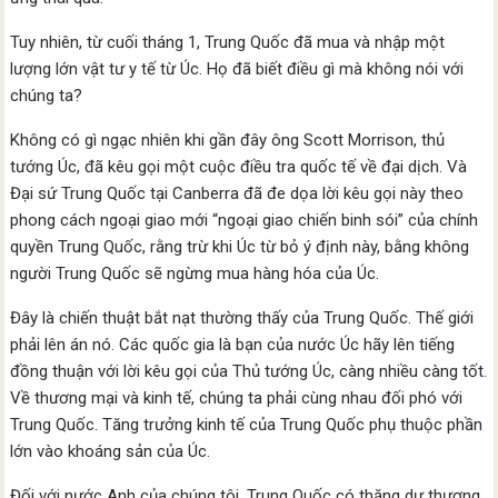
Tuy nhiên, từ cuối tháng 1, Trung Quốc đã mua và nhập một
lượng lớn vật tư y tế từ Úc. Họ đã biết điều gì mà không nói với
chúng ta?
Không có gì ngạc nhiên khi gần đây ông Scott Morrison, thủ
tướng Úc, đã kêu gọi một cuộc điều tra quốc tế về đại dịch. Và
Đại sứ Trung Quốc tại Canberra đã đe dọa lời kêu gọi này theo
phong cách ngoại giao mới “ngoại giao chiến binh sói” của chính
quyền Trung Quốc, rằng trừ khi Úc từ bỏ ý định này, bằng không
người Trung Quốc sẽ ngừng mua hàng hóa của Úc.
Đây là chiến thuật bắt nạt thường thấy của Trung Quốc. Thế giới
phải lên án nó. Các quốc gia là bạn của nước Úc hãy lên tiếng
đồng thuận với lời kêu gọi của Thủ tướng Úc, càng nhiều càng tốt.
Về thương mại và kinh tế, chúng ta phải cùng nhau đối phó với
Trung Quốc. Tăng trưởng kinh tế của Trung Quốc phụ thuộc phần
lớn vào khoáng sản của Úc.
Đối với nước Anh của chúng tôi, Trung Quốc có thặng dư thương