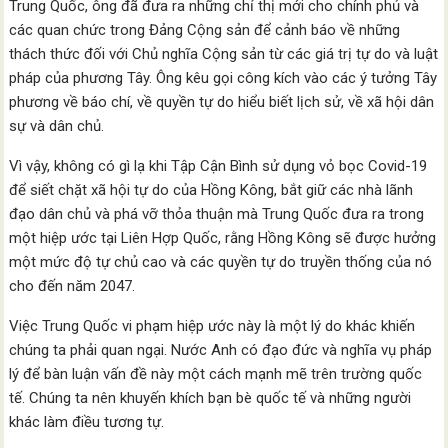
Trung Quốc, ông đã đưa ra những chỉ thị mới cho chính phủ và
các quan chức trong Đảng Cộng sản để cảnh báo về những
thách thức đối với Chủ nghĩa Cộng sản từ các giá trị tự do và luật
pháp của phương Tây. Ông kêu gọi công kích vào các ý tưởng Tây
phương về báo chí, về quyền tự do hiểu biết lịch sử, về xã hội dân
sự và dân chủ.
Vì vậy, không có gì lạ khi Tập Cận Bình sử dụng vỏ bọc Covid-19
để siết chặt xã hội tự do của Hồng Kông, bắt giữ các nhà lãnh
đạo dân chủ và phá vỡ thỏa thuận mà Trung Quốc đưa ra trong
một hiệp ước tại Liên Hợp Quốc, rằng Hồng Kông sẽ được hưởng
một mức độ tự chủ cao và các quyền tự do truyền thống của nó
cho đến năm 2047.
Việc Trung Quốc vi phạm hiệp ước này là một lý do khác khiến
chúng ta phải quan ngại. Nước Anh có đạo đức và nghĩa vụ pháp
lý để bàn luận vấn đề này một cách mạnh mẽ trên trường quốc
tế. Chúng ta nên khuyến khích bạn bè quốc tế và những người
khác làm điều tương tự.