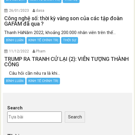
26/01/2023
dasa
Công nghệ số: thời kỳ vàng son của các tập đoàn
GAFAM đã qua ?
Thanh HàNăm 2022, khoảng 200.000 nhân viên trên thế...
BÌNH LUẬN
KINH TẾ CHÍNH TRỊ
THỜI SỰ
11/12/2022
Pham
TRUMP RA TRANH CỬ LẠI (2): VIỄN TƯỢNG THÀNH
CÔNG
Câu hỏi cần nêu ra là khi...
BÌNH LUẬN
KINH TẾ CHÍNH TRỊ
Search
Search