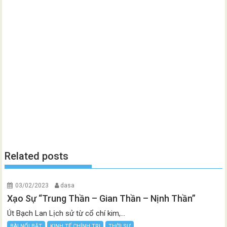
Related posts
03/02/2023
dasa
Xạo Sự “Trung Thần – Gian Thần – Nịnh Thần”
Út Bạch Lan Lịch sử từ cổ chí kim,...
BÀI NỔI BẬT
KINH TẾ CHÍNH TRỊ
THỜI SỰ