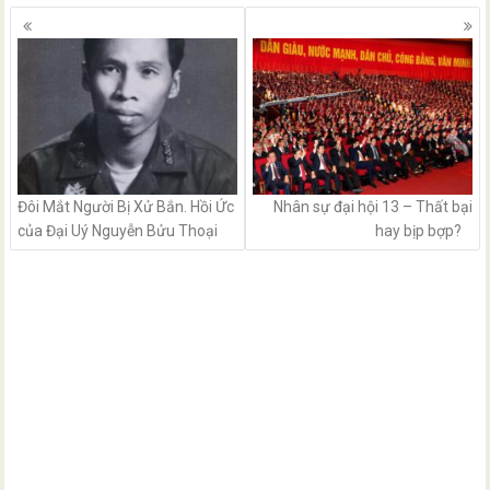
Posts
navigation
Đôi Mắt Người Bị Xử Bắn. Hồi Ức
Nhân sự đại hội 13 – Thất bại
của Đại Uý Nguyễn Bửu Thoại
hay bịp bợp?