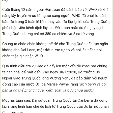
Cuối tháng 12 năm ngoái, Đài Loan đã cảnh báo với WHO về khả
năng lây truyền virus từ người sang người. WHO đã phớt lờ cảnh
báo đó trong 3 tuần lễ liền, thay vào đó lặp lại lời của Trung Quốc,
phủ nhận việc bệnh dịch lây lan. Đài Loan mặc dù ở ngay cạnh
Trung Quốc nhưng chỉ có 380 ca nhiễm và 5 ca tử vong.
Chúng ta chắc chắn không thể để cho Trung Quốc tiếp tục ngăn
không cho Đài Loan, một đất nước tự do và nói lên tiếng nói
chân thật, gia nhập WHO.
Quá trình điều tra vụ việc đã dấy lên một vấn đề khác mà chúng
ta nên phải để mắt đến. Vào ngày 30/1/2020, Bộ trưởng Bộ
Ngoại Giao Trung Quốc, ông Vương Nghị, đã bảo đảm với người
đồng cấp của nước Úc, bà Marise Payne, rằng
“dịch bệnh về cơ
bản là có thể phòng ngừa, kiểm soát và cứu chữa được.”
Một hai tuần sau, Đại sứ quán Trung Quốc tại Canberra đã công
kích rằng lệnh hạn chế du lịch từ Trung Quốc của Úc là một phản
ứng thái quá.