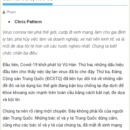
Pham
Chris Pattern
Virus corona tàn phá thế giới, cướp đi sinh mạng, làm cho gia đình
ly tán, phá hủy việc làm và doanh nghiệp, xé nát nền kinh tế, và là
mối đe dọa tồi tệ hơn với các nước nghèo nhất. Chúng ta biết
chắc chắn ba điều.
Đầu tiên, Covid-19 khởi phát từ Vũ Hán. Thứ hai, những dấu hiệu
đầu tiên cho thấy việc lây lan virus đã bị che đậy. Thứ ba, Đảng
Cộng sản Trung Quốc (ĐCSTQ) đã liên tục dối trá về những vấn
đề đó và lợi dụng lúc thế giới đang bận bịu chống lại đại dịch để
khoe khoang sức mạnh trên toàn cầu bằng cách bắt nạt, đe dọa
và bội tín.
Chúng ta nên rõ ràng một chuyện. Đây không phải lỗi của người
dân Trung Quốc. Những bác sĩ và y tá Trung Quốc dũng cảm,
cũng như các bác sĩ và y tá của chúng ta, đã mất đi sinh mạng