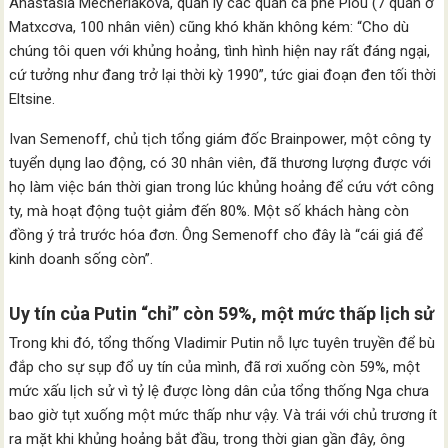
Anastasia Mecheriakova, quản lý các quán cà phê Piou (7 quán ở
Matxcơva, 100 nhân viên) cũng khó khăn không kém: “Cho dù
chúng tôi quen với khủng hoảng, tình hình hiện nay rất đáng ngại,
cứ tưởng như đang trở lại thời kỳ 1990”, tức giai đoạn đen tối thời
Eltsine.
Ivan Semenoff, chủ tịch tổng giám đốc Brainpower, một công ty
tuyển dụng lao động, có 30 nhân viên, đã thương lượng được với
họ làm việc bán thời gian trong lúc khủng hoảng để cứu vớt công
ty, mà hoạt động tuột giảm đến 80%. Một số khách hàng còn
đồng ý trả trước hóa đơn. Ông Semenoff cho đây là “cái giá để
kinh doanh sống còn”.
Uy tín của Putin “chỉ” còn 59%, một mức thấp lịch sử
Trong khi đó, tổng thống Vladimir Putin nỗ lực tuyên truyền để bù
đắp cho sự sụp đổ uy tín của mình, đã rơi xuống còn 59%, một
mức xấu lịch sử vì tỷ lệ được lòng dân của tổng thống Nga chưa
bao giờ tụt xuống một mức thấp như vậy. Và trái với chủ trương ít
ra mặt khi khủng hoảng bắt đầu, trong thời gian gần đây, ông