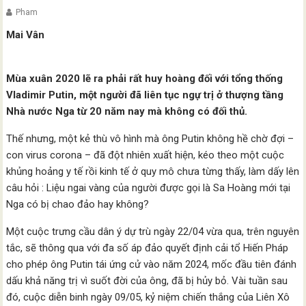
Pham
Mai Vân
Mùa xuân 2020 lẽ ra phải rất huy hoàng đối với tổng thống
Vladimir Putin, một người đã liên tục ngự trị ở thượng tầng
Nhà nước Nga từ 20 năm nay mà không có đối thủ.
Thế nhưng, một kẻ thù vô hình mà ông Putin không hề chờ đợi –
con virus corona – đã đột nhiên xuất hiện, kéo theo một cuộc
khủng hoảng y tế rồi kinh tế ở quy mô chưa từng thấy, làm dấy lên
câu hỏi : Liệu ngai vàng của người được gọi là Sa Hoàng mới tại
Nga có bị chao đảo hay không?
Một cuộc trưng cầu dân ý dự trù ngày 22/04 vừa qua, trên nguyên
tắc, sẽ thông qua với đa số áp đảo quyết định cải tổ Hiến Pháp
cho phép ông Putin tái ứng cử vào năm 2024, mốc đầu tiên đánh
dấu khả năng trị vì suốt đời của ông, đã bị hủy bỏ. Vài tuần sau
đó, cuộc diễn binh ngày 09/05, kỷ niệm chiến thắng của Liên Xô