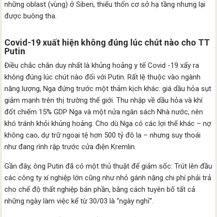
những oblast (vùng) ở Siberi, thiếu thốn cơ sở hạ tầng nhưng lại
được buông tha.
Covid-19 xuất hiện không đúng lúc chút nào cho TT
Putin
Điều chắc chắn duy nhất là khủng hoảng y tế Covid -19 xẩy ra
không đúng lúc chút nào đối với Putin. Rất lệ thuộc vào ngành
năng lượng, Nga đứng trước một thảm kịch khác: giá dầu hỏa sụt
giảm mạnh trên thị trường thế giới. Thu nhập về dầu hỏa và khí
đốt chiếm 15% GDP Nga và một nửa ngân sách Nhà nước, nên
khó tránh khỏi khủng hoảng. Cho dù Nga có các lợi thế khác – nợ
không cao, dự trữ ngoại tệ hơn 500 tỷ đô la – nhưng suy thoái
như đang rình rập trước cửa điện Kremlin.
Gần đây, ông Putin đã có một thủ thuật để giảm sốc: Trút lên đầu
các công ty xí nghiệp lớn cũng như nhỏ gánh nặng chi phí phải trả
cho chế độ thất nghiệp bán phần, bằng cách tuyên bố tất cả
những ngày làm việc kể từ 30/03 là “ngày nghỉ”.