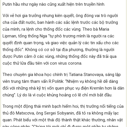
Putin hầu như ngày nào cũng xuất hiện trên truyền hình.
Với vẻ hơi gia trưởng nhưng kiên quyết, ông đóng vai trò người
cha của đất nước, ban hành các sắc lệnh trước các bộ trưởng
của mình, ra lệnh cho thống đốc các vùng. Theo bà Maria
Lipman, tổng thống Nga “tự phô trương mình là người ra các
quyết định quan trọng, và giao việc quản lý các tin xấu cho các
thống đốc”. Không có cơ sở tại địa phương, thường là người
được Putin cắm ở các vùng, những thống đốc này đã trải qua
cuộc thử lửa đầu tiên với con virus corona.
Theo chuyên gia khoa học chính trị Tatiana Stanovaya, sáng lập
viên trung tâm tham vấn R.Politik: “Nhiệm vụ không hề dễ dàng
đối với những nhà kỹ trị vốn quen phục vụ điện Kremlin hơn là dân
chúng”. Lý do là vì cuộc khủng hoảng có lẽ chỉ mới bắt đầu.
Trong một động thái minh bạch hiếm hoi, thị trưởng nổi tiếng của
thủ đô Matxcơva, ông Sergei Sobyanin, đã tỏ ra không mấy lạc
quan. Phát biểu với một thái độ thành thật khác thường, nhân vật
này công nhận: “Chúng tôi mới chỉ đi được một phần tư chặng