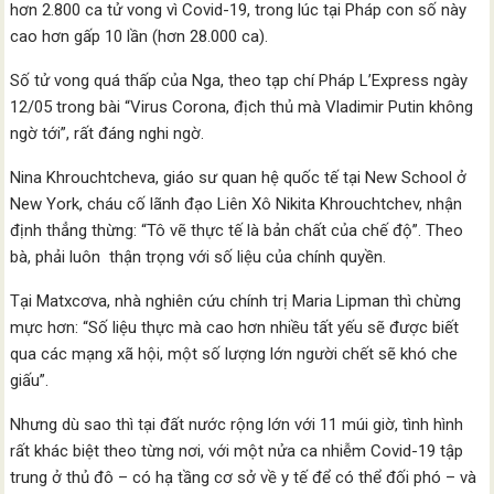
hơn 2.800 ca tử vong vì Covid-19, trong lúc tại Pháp con số này
cao hơn gấp 10 lần (hơn 28.000 ca).
Số tử vong quá thấp của Nga, theo tạp chí Pháp L’Express ngày
12/05 trong bài “Virus Corona, địch thủ mà Vladimir Putin không
ngờ tới”, rất đáng nghi ngờ.
Nina Khrouchtcheva, giáo sư quan hệ quốc tế tại New School ở
New York, cháu cố lãnh đạo Liên Xô Nikita Khrouchtchev, nhận
định thẳng thừng: “Tô vẽ thực tế là bản chất của chế độ”. Theo
bà, phải luôn thận trọng với số liệu của chính quyền.
Tại Matxcơva, nhà nghiên cứu chính trị Maria Lipman thì chừng
mực hơn: “Số liệu thực mà cao hơn nhiều tất yếu sẽ được biết
qua các mạng xã hội, một số lượng lớn người chết sẽ khó che
giấu”.
Nhưng dù sao thì tại đất nước rộng lớn với 11 múi giờ, tình hình
rất khác biệt theo từng nơi, với một nửa ca nhiễm Covid-19 tập
trung ở thủ đô – có hạ tầng cơ sở về y tế để có thể đối phó – và