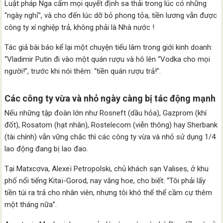
Luật pháp Nga cấm mọi quyết định sa thải trong lúc có những
“ngày nghỉ”, và cho đến lúc dỡ bỏ phong tỏa, tiền lương vẫn được
công ty xí nghiệp trả, không phải là Nhà nước !
Tác giả bài báo kể lại một chuyện tiếu lâm trong giới kinh doanh:
“Vladimir Putin đi vào một quán rượu và hô lên “Vodka cho mọi
người!”, trước khi nói thêm: “tiền quán rượu trả!”.
Các công ty vừa và nhỏ ngày càng bị tác động mạnh
Nếu những tập đoàn lớn như Rosneft (dầu hỏa), Gazprom (khí
đốt), Rosatom (hạt nhân), Rostelecom (viễn thông) hay Sherbank
(tài chính) vẫn vững chắc thì các công ty vừa và nhỏ sử dụng 1/4
lao động đang bị lao đao.
Tại Matxcơva, Alexeï Petropolski, chủ khách sạn Valises, ở khu
phố nổi tiếng Kitaï-Gorod, nay vắng hoe, cho biết: “Tôi phải lấy
tiền túi ra trả cho nhân viên, nhưng tôi khó thể thể cầm cự thêm
một tháng nữa”.