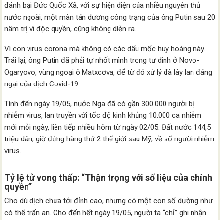
đánh bại Đức Quốc Xã, với sự hiện diện của nhiều nguyên thủ
nước ngoài, một màn tán dương công trạng của ông Putin sau 20
năm trị vì độc quyền, cũng không diễn ra.
Vì con virus corona mà không có các dấu mốc huy hoàng này.
Trái lại, ông Putin đã phải tự nhốt mình trong tư dinh ở Novo-
Ogaryovo, vùng ngoại ô Matxcơva, để từ đó xử lý đà lây lan đáng
ngại của dịch Covid-19.
Tính đến ngày 19/05, nước Nga đã có gần 300.000 người bị
nhiễm virus, lan truyền với tốc độ kinh khủng 10.000 ca nhiễm
mới mỗi ngày, liên tiếp nhiều hôm từ ngày 02/05. Đất nước 144,5
triệu dân, giờ đứng hàng thứ 2 thế giới sau Mỹ, về số người nhiễm
virus.
Tỷ lệ tử vong thấp: “Thận trọng với số liệu của chính
quyền”
Cho dù dịch chưa tới đỉnh cao, nhưng có một con số dường như
có thể trấn an. Cho đến hết ngày 19/05, người ta “chỉ” ghi nhận