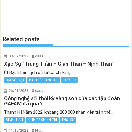
Related posts
03/02/2023
dasa
Xạo Sự “Trung Thần – Gian Thần – Nịnh Thần”
Út Bạch Lan Lịch sử từ cổ chí kim,...
BÀI NỔI BẬT
KINH TẾ CHÍNH TRỊ
THỜI SỰ
26/01/2023
dasa
Công nghệ số: thời kỳ vàng son của các tập đoàn
GAFAM đã qua ?
Thanh HàNăm 2022, khoảng 200.000 nhân viên trên thế...
BÌNH LUẬN
KINH TẾ CHÍNH TRỊ
THỜI SỰ
11/12/2022
Pham