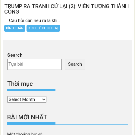
TRUMP RA TRANH CỬ LẠI (2): VIỄN TƯỢNG THÀNH
CÔNG
Câu hỏi cần nêu ra là khi...
BÌNH LUẬN
KINH TẾ CHÍNH TRỊ
Search
Search
Thời mục
Thời
mục
BÀI MỚI NHẤT
Một thoáng hư vô