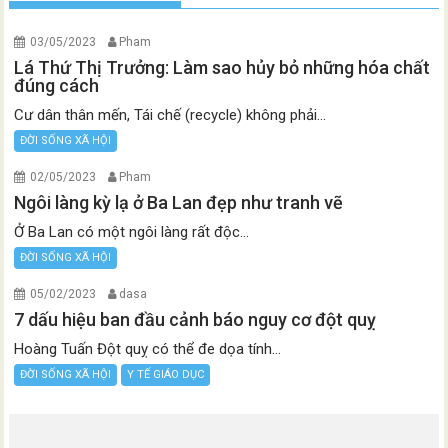
03/05/2023
Pham
Lá Thứ Thị Trưởng: Làm sao hủy bỏ những hóa chất
đúng cách
Cư dân thân mến, Tái chế (recycle) không phải...
ĐỜI SỐNG XÃ HỘI
02/05/2023
Pham
Ngôi làng kỳ lạ ở Ba Lan đẹp như tranh vẽ
Ở Ba Lan có một ngôi làng rất độc...
ĐỜI SỐNG XÃ HỘI
05/02/2023
dasa
7 dấu hiệu ban đầu cảnh báo nguy cơ đột quỵ
Hoàng Tuấn Đột quỵ có thể đe dọa tính...
ĐỜI SỐNG XÃ HỘI
Y TẾ GIÁO DỤC