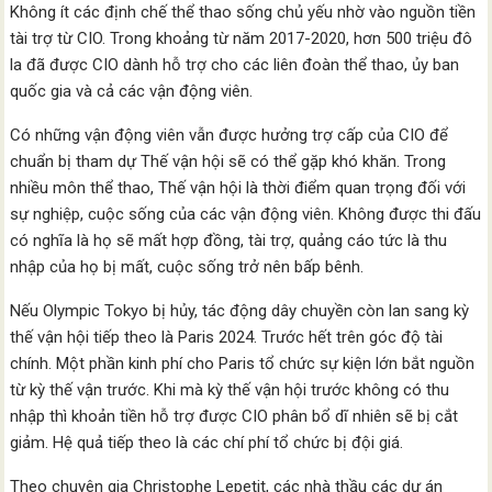
Không ít các định chế thể thao sống chủ yếu nhờ vào nguồn tiền
tài trợ từ CIO. Trong khoảng từ năm 2017-2020, hơn 500 triệu đô
la đã được CIO dành hỗ trợ cho các liên đoàn thể thao, ủy ban
quốc gia và cả các vận động viên.
Có những vận động viên vẫn được hưởng trợ cấp của CIO để
chuẩn bị tham dự Thế vận hội sẽ có thể gặp khó khăn. Trong
nhiều môn thể thao, Thế vận hội là thời điểm quan trọng đối với
sự nghiệp, cuộc sống của các vận động viên. Không được thi đấu
có nghĩa là họ sẽ mất hợp đồng, tài trợ, quảng cáo tức là thu
nhập của họ bị mất, cuộc sống trở nên bấp bênh.
Nếu Olympic Tokyo bị hủy, tác động dây chuyền còn lan sang kỳ
thế vận hội tiếp theo là Paris 2024. Trước hết trên góc độ tài
chính. Một phần kinh phí cho Paris tổ chức sự kiện lớn bắt nguồn
từ kỳ thế vận trước. Khi mà kỳ thế vận hội trước không có thu
nhập thì khoản tiền hỗ trợ được CIO phân bổ dĩ nhiên sẽ bị cắt
giảm. Hệ quả tiếp theo là các chí phí tổ chức bị đội giá.
Theo chuyên gia Christophe Lepetit, các nhà thầu các dự án