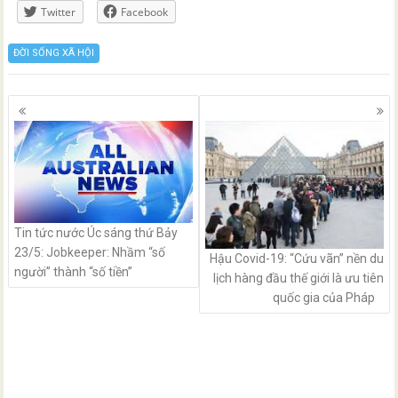
Twitter
Facebook
ĐỜI SỐNG XÃ HỘI
Posts
navigation
Tin tức nước Úc sáng thứ Bảy
23/5: Jobkeeper: Nhầm “số
Hậu Covid-19: “Cứu vãn” nền du
người” thành “số tiền”
lịch hàng đầu thế giới là ưu tiên
quốc gia của Pháp