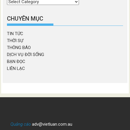
Chọn
chương
mục
CHUYÊN MỤC
TIN TỨC
THỜI SỰ
THÔNG BÁO
DỊCH VỤ ĐỜI SỐNG
BẠN ĐỌC
LIÊN LẠC
Quảng cáo
adv@vietluan.com.au