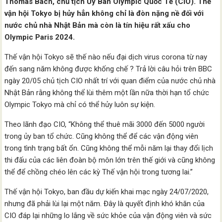
Thomas Bach, chủ tịch Ủy Ban Olympic Quốc Tế (CIO). Thế
vận hội Tokyo bị hủy hẳn không chỉ là đòn nặng nề đối với
nước chủ nhà Nhật Bản mà còn là tín hiệu rất xấu cho
Olympic Paris 2024.
Thế vận hội Tokyo sẽ thế nào nếu đại dịch virus corona từ nay
đến sang năm không được khống chế ? Trả lời câu hỏi trên BBC
ngày 20/05 chủ tịch CIO nhất trí với quan điểm của nước chủ nhà
Nhật Bản rằng không thể lùi thêm một lần nữa thời hạn tổ chức
Olympic Tokyo mà chỉ có thể hủy luôn sự kiện.
Theo lãnh đạo CIO, “Không thể thuê mãi 3000 đến 5000 người
trong ủy ban tổ chức. Cũng không thể để các vận động viên
trong tình trạng bất ổn. Cũng không thể mỗi năm lại thay đổi lịch
thi đấu của các liên đoàn bộ môn lớn trên thế giới và cũng không
thể để chồng chéo lên các kỳ Thế vận hội trong tương lai.”
Thế vận hội Tokyo, ban đầu dự kiến khai mạc ngày 24/07/2020,
nhưng đã phải lùi lại một năm. Đây là quyết định khó khăn của
CIO đáp lại những lo lắng về sức khỏe của vận động viên và sức