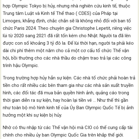
hợp Olympic Tokyo bị hủy, nhưng nhà nghiên cứu kinh tế, thuộc
Trung tâm Luật và Kinh tế Thể thao ( CDES) của Pháp tại
Limoges, khẳng định, chắc chắn sẽ là không nhỏ đối với ban tổ
chức Paris 2024. Theo chuyên gia Christophe Lepetit, riêng việc
lùi từ 2020 sang 2021 đã rất tốn kém cho Nhật. Người ta đã lên
được con số khoảng 3 tỷ đô la. Để lùi thời hạn, người ta phải kéo
dài chi phí thêm một năm cho cả một cơ cấu tổ chức Thế vận
hội, bồi thường cho các nhà thầu do chậm trao trả lại các công
trình hậu Olympic.
Trong trường hợp hủy hẳn sự kiện. Các nhà tổ chức phải hoàn trả
tiền cho rất nhiều các bên tham gia như các nhà sản xuất truyền
hình, các đối tác đã mua bản quyền hình ảnh, quảng cáo trong
thời gian diễn ra sự kiện, hay hoàn lại tiền vé … Như thế thì gần
như toàn bộ mô hình kinh tế của Ủy Ban Olympic Quốc Tế bị ảnh
hưởng một khi sự kiện bị hủy.
Nhờ có thu nhập từ các Thế vận hội mà CIO có thể cung cấp tài
chính cho nhiều ủy ban Olympic Quốc Gia trên khắp thế giới.