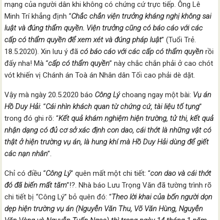
mạng của người dân khi không có chứng cứ trực tiếp. Ông Lê
Minh Trí khẳng định “
Chắc chắn viện trưởng kháng nghị không sai
luật và đúng thẩm quyền. Viện trưởng cũng có báo cáo với các
cấp có thẩm quyền để xem xét và đúng pháp luật
” (Tuổi Trẻ.
18.5.2020). Xin lưu ý đã
có báo cáo với các cấp có thẩm quyền
rồi
đấy nha! Mà “
cấp có thẩm quyền
” này chắc chắn phải ở cao chót
vót khiến vị Chánh án Toà án Nhân dân Tối cao phải dè dặt.
Vậy mà ngày 20.5.2020 báo
Công Lý
choang ngay một bài:
Vụ án
Hồ Duy Hải
: “
Cái nhìn khách quan từ chứng cứ, tài liệu tố tụng
”
trong đó ghi rõ: “
Kết quả khám nghiệm hiện trường, tử thi, kết quả
nhận dạng có đủ cơ sở xác định con dao, cái thớt là những vật có
thật ở hiện trường vụ án, là hung khí mà Hồ Duy Hải dùng để giết
các nạn nhân
”.
Chỉ có điều “
Công Lý
” quên mất một chi tiết: “
con dao và cái thớt
đó đã biến mất tăm
”!?. Nhà báo Lưu Trọng Văn đã tường trình rõ
chi tiết bị “Công Lý” bỏ quên đó: “
Theo lời khai của bốn người dọn
dẹp hiện trường vụ án (Nguyễn Văn Thu, Võ Văn Hùng, Nguyễn