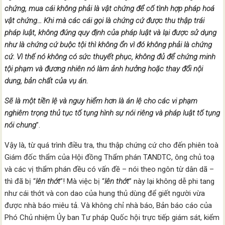
chứng, mua cái không phải là vật chứng để cố tình hợp pháp hoá
vật chứng… Khi mà các cái gọi là chứng cứ được thu thập trái
pháp luật, không đúng quy định của pháp luật và lại được sử dụng
như là chứng cứ buộc tội thì không ổn vì đó không phải là chứng
cứ. Vì thế nó không có sức thuyết phục, không đủ để chứng minh
tội phạm và đương nhiên nó làm ảnh hưởng hoặc thay đổi nội
dung, bản chất của vụ án.
Sẽ là một tiền lệ và nguy hiểm hơn là án lệ cho các vi phạm
nghiêm trọng thủ tục tố tụng hình sự nói riêng và pháp luật tố tụng
nói chung
”.
Vậy là, từ quá trình điều tra, thu thập chứng cứ cho đến phiên toà
Giám đốc thẩm của Hội đồng Thẩm phán TANDTC, ông chủ toạ
và các vị thẩm phán đều có vấn đề – nói theo ngôn từ dân dã –
thì đã bị “
lên thớt
”! Mà việc bị “
lên thớt
” này lại không dễ phi tang
như cái thớt và con dao của hung thủ dùng để giết người vừa
được nhà báo miêu tả. Và không chỉ nhà báo, Bản báo cáo của
Phó Chủ nhiệm Ủy ban Tư pháp Quốc hội trực tiếp giám sát, kiểm