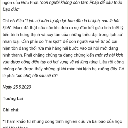
ngôn của Đức Phật “
con người không còn tâm Pháp để câu thúc
Đạo đức
”.
Chỉ có điều “
Lịch sử luôn tự lặp lại: ban đầu là bi kịch, sau là hài
kịch
”. Marx đã thật sâu sắc khi đưa ra sự đúc kết giàu tính triết lý
tiến trình hưng thịnh và suy tàn của những triều đại trong lịch sử
nhân loại. Cần phải có “hài kịch” để con người vui vẻ từ bỏ cái
hiện tồn đang thối rữa mà hăng hái bước vào xã hội mới đang
hình thành. Phải chăng chúng ta đang chứng kiến
một vở hài kịch
vừa được công diễn tuy có hơi vụng về và lúng túng
. Liệu rồi công
chúng còn được thấy những gì khi màn hài kịch hạ xuống đây. Có
lẽ phài “
xin chờ, hồi sau sẽ rõ
”!
Ngày 25.5.2020
Tương Lai
Ghi chú:
*Tham khảo từ những công trình nghiên cứu và bài báo của học