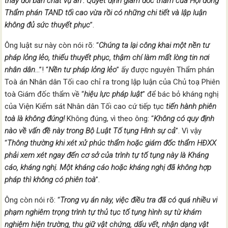
thay đổi bản chất vụ án”. Quyết định giám đốc thẩm của Hội đồng
Thẩm phán TAND tối cao vừa rồi có những chi tiết và lập luận
không đủ sức thuyết phục
”.
Ông luật sư này còn nói rõ: “
Chúng ta lại công khai một nền tư
pháp lỏng lẻo, thiếu thuyết phục, thậm chí làm mất lòng tin nơi
nhân dân
…”! “
Nền tư pháp lỏng lẻo
” ấy được nguyên Thẩm phán
Toà án Nhân dân Tối cao chỉ ra trong lập luận của Chủ toạ Phiên
toà Giám đốc thẩm về “
hiệu lực pháp luật
” để bác bỏ kháng nghị
của Viện Kiểm sát Nhân dân Tối cao cứ tiếp tục
tiến hành phiên
toà là không đúng!
Không đúng, vì theo ông: “
Không có quy định
nào về vấn đề này trong Bộ Luật Tố tụng Hình sự cả
”. Vì vậy
“
Thông thường khi xét xử phúc thẩm hoặc giám đốc thẩm HĐXX
phải xem xét ngay đến cơ sở của trình tự tố tụng này là Kháng
cáo, kháng nghị. Một kháng cáo hoặc kháng nghị đã không hợp
pháp thì không có phiên toà
”.
Ông còn nói rõ: “
Trong vụ án này, việc điều tra đã có quá nhiều vi
phạm nghiêm trọng trình tự thủ tục tố tụng hình sự từ khám
nghiệm hiện trường, thu giữ vật chứng, dấu vết, nhận dạng vật