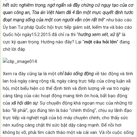
hết sức nghiêm trọng, ngớ ngẩn và đầy chứng cứ ngụy tạo của cơ
quan công an, Tòa án Việt Nam đã 4 lần một mực quyết định tước
đoạt mạng sống của một con người vẫn còn rất trẻ
” như báo cáo
Ủy ban Tư pháp Quốc hội trực tiếp giám sát, kiểm tra và báo cáo
Quốc hội ngày15.2.2015 đã chỉ ra thì “
hướng xem xét, xử lý
” là
cực kỳ quan trọng. Hướng nào đây? Lại “
một câu hỏi lớn
” đang
chờ lời đáp.
Xem ra đây cũng lại là một
chỉ báo sống động
về tác động và tính
lan toả ngày càng rộng rãi, ngày càng trực tiếp của công luận xã
hội, một biểu hiện có thể định tính và định lượng về vai trò ngày
càng tăng của các hoạt động mang tính ôn hoà, bất bạo động
của
xã hội dân sự
. Sự chuyển động khá ngoạn mục của những tờ
báo “lề phải”, gọi đúng tên là báo “chính thống”, chịu sự lãnh đạo
trực tiếp và nghiệt ngã của bộ máy chuyên chính, cho thấy sức
nén xuống càng chặt thì sức bật dậy càng mạnh. Để nồi hơi
không bị vỡ, phải tìm cách tháo một vài cái van. Và rồi cuộc sống