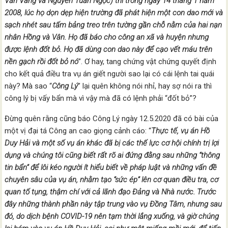
Văn Vàng và Nguyễn Tuấn Ngọc) thì trong ngày 14 tháng 1 năm
2008, lúc họ dọn dẹp hiện trường đã phát hiện một con dao mới và
sạch nhét sau tấm bảng treo trên tường gần chỗ nằm của hai nạn
nhân Hồng và Vân. Họ đã báo cho công an xã và huyện nhưng
được lệnh đốt bỏ. Họ đã dùng con dao này để cạo vết máu trên
nền gạch rồi đốt bỏ nó
”. Ơ hay, tang chứng vật chứng quyết định
cho kết quả điều tra vụ án giết người sao lại có cái lệnh tai quái
này? Mà sao “
Công Lý
” lại quên không nói nhỉ, hay sợ nói ra thì
công lý bị vấy bẩn mà vì vậy mà đã có lệnh phải “đốt bỏ”?
Đừng quên rằng cũng báo Công Lý ngày 12.5.2020 đã có bài của
một vị đại tá Công an cao giọng cảnh cáo: “
Thực tế, vụ án Hồ
Duy Hải và một số vụ án khác đã bị các thế lực cơ hội chính trị lợi
dụng và chúng tôi cũng biết rất rõ ai đứng đằng sau những “thông
tin bẩn” để lôi kéo người ít hiểu biết về pháp luật và những vấn đề
chuyên sâu của vụ án, nhằm tạo “sức ép” lên cơ quan điều tra, cơ
quan tố tụng, thậm chí với cả lãnh đạo Đảng và Nhà nước.
Trước
đây những thành phần này tập trung vào vụ Đồng Tâm, nhưng sau
đó, do dịch bệnh COVID-19 nên tạm thời lắng xuống, và giờ chúng