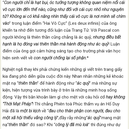
“
Con người chỉ là hạt bụi, óc tưởng tượng không quan niệm nổi cái
vô cực lớn đến thế nào, cũng như đối với cái cực nhỏ như nguyên
tử? Không ai có khả năng nhìn thấy cái vô cực là nơi mình sẽ chìm
vào
” trong luận điểm “Hai Vô Cực” (Les deux infinis) của ông
khiến ta nhớ đến tương đối luận của Trang Tử. Với Pascal con
người không là thiên thần cũng chẳng là ác quỷ,
nhưng điều bất
hạnh là họ đóng vai thiên thần mà hành động như ác quỷ
! Luận
điểm của ông gợi cảm hứng sáng tạo cho trường phái văn học
hiện sinh viết về
con người chống lại số phận.
*
Nghiệt ngã thay khi phải chứng kiến những gì viết trên trang giấy
kia đang phô diễn giữa cuộc đời này. Nhan nhản những kẻ khoác
mặt nạ “
thiên thần
” để hành động như “
ác quỷ
” mà những sự
kiện, hiện tượng vừa trình bày ở trên là những minh hoạ sống
động. Vậy thì băn khoăn làm gì cho mệt với câu hỏi
có hay không
“Thời Mạt Pháp”
! Thì chẳng Phiên toà Phúc thẩm vụ án Hố Duy
Hải đã là
một
bi kịch
về “
đ
au cho thân phận con người
,
đau cho
một xã hội thiếu vắng công lý
”,đầy rẫy những“
ác quỷ
”mang mặt
nạ“
thiên thần
” đó sao? Khi “
công lý đã mù loà
” thì đúng như dự