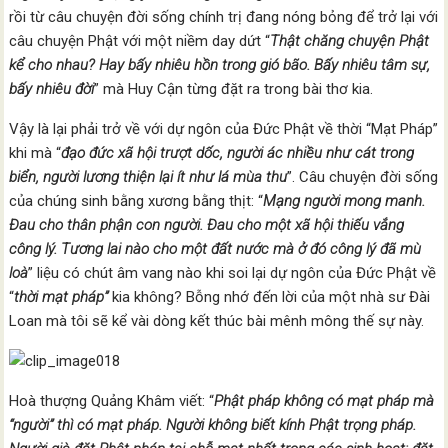
rồi từ câu chuyện đời sống chính trị đang nóng bỏng để trở lại với
câu chuyện Phật với một niềm day dứt “
Thật chăng chuyện Phật
kể cho nhau?
Hay bấy nhiêu hồn trong gió bão
. Bấy nhiêu tâm sự,
bấy nhiêu đời
” mà Huy Cận từng đặt ra trong bài thơ kia.
Vậy là lại phải trở về với dự ngôn của Đức Phật về thời “Mạt Pháp”
khi mà “
đạo đức xã hội trượt dốc, người ác nhiều như cát trong
biển, người lương thiện lại ít
như lá mùa thu
”. Câu chuyện đời sống
của chúng sinh bằng xương bằng thịt: “
Mạng người mong manh.
Đau cho thân phận con người. Đau cho một xã hội thiếu vắng
công lý
. Tương lai nào cho một đất nước mà ở đó công lý đã mù
loà
” liệu có chút âm vang nào khi soi lại dự ngôn của Đức Phật về
“
thời mạt pháp”
kia không? Bỗng nhớ đến lời của một nhà sư Đài
Loan mà tôi sẽ kể vài dòng kết thúc bài mênh mông thế sự này.
Hoà thượng Quảng Khâm viết: “
Phật pháp không có mạt pháp mà
“người” thì có mạt pháp. Người không biết kính Phật trọng pháp.