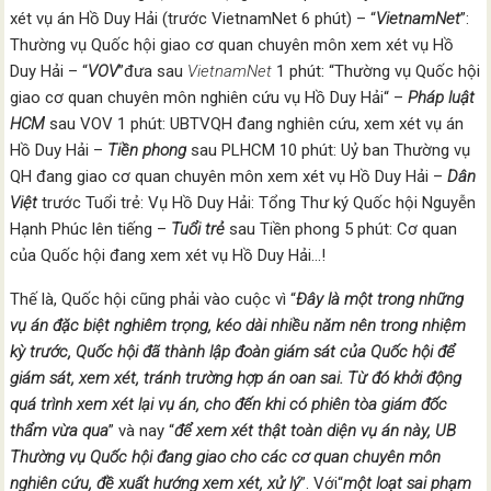
xét vụ án Hồ Duy Hải (trước VietnamNet 6 phút) – “
VietnamNet
”:
Thường vụ Quốc hội giao cơ quan chuyên môn xem xét vụ Hồ
Duy Hải – “
VOV
”đưa sau
VietnamNet
1 phút: “Thường vụ Quốc hội
giao cơ quan chuyên môn nghiên cứu vụ Hồ Duy Hải“ –
Pháp luật
HCM
sau VOV 1 phút: UBTVQH đang nghiên cứu, xem xét vụ án
Hồ Duy Hải –
Tiền phong
sau PLHCM 10 phút: Uỷ ban Thường vụ
QH đang giao cơ quan chuyên môn xem xét vụ Hồ Duy Hải –
Dân
Việt
trước Tuổi trẻ: Vụ Hồ Duy Hải: Tổng Thư ký Quốc hội Nguyễn
Hạnh Phúc lên tiếng –
Tuổi trẻ
sau Tiền phong 5 phút: Cơ quan
của Quốc hội đang xem xét vụ Hồ Duy Hải…!
Thế là, Quốc hội cũng phải vào cuộc vì “
Đây là một trong những
vụ án đặc biệt nghiêm trọng, kéo dài nhiều năm nên trong nhiệm
kỳ trước, Quốc hội đã thành lập đoàn giám sát của Quốc hội để
giám sát, xem xét, tránh trường hợp án oan sai.
Từ đó khởi động
quá trình xem xét lại vụ án, cho đến khi có phiên tòa giám đốc
thẩm vừa qua
” và nay “
đ
ể xem xét thật toàn diện vụ án này, UB
Thường vụ Quốc hội đang giao cho các cơ quan chuyên môn
nghiên cứu, đề xuất hướng xem xét, xử
lý
”. Với“
một loạt sai phạm