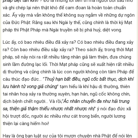
pháp diệt tẫn kinh
”? Đó là những lời tiên tri mà người đời sau nhớ
và ghi chép lại nên thật khó để cam đoan là hoàn toàn chuẩn
xác. Ấy vậy mà vẫn không thể không suy ngẫm về những dự ngôn
của Đức Phật: Rằng sau khi Ngài ly thế, cũng chính là thời kỳ Mạt
pháp thì Phật Pháp mà Ngài truyền sẽ bị phá huỷ, diệt vong.
Lúc ấy, có bao nhiêu điều đã xảy ra? Có bao nhiêu điều đang xảy
ra? Còn bao nhiêu điều sắp xảy ra? Theo sách ấy, trong thời Mạt
pháp, sẽ nảy nòi ra rất nhiều tăng nhân giả làm thiện, đưa chúng
sinh lầm đường lạc lối. Thời Mạt pháp cũng sẽ xuất hiện rất nhiều
dị thường và cũng chính là lúc con người không còn tâm Pháp để
câu thúc đạo đức… “
Thuỷ hạn bất điều, ngũ cốc bất thục, dịch khí
lưu hành tử vong giả chúng
” tạm hiểu là khí hậu dị thường, thiên
tai nhân hoạ xảy ra thường xuyên, hạn hán, ngũ cốc không chín,
dịch bệnh chết người… Và rồi,“
Ác nhân chuyển đa như hải trung
sa, thiện giả thậm thiểu nhược nhất nhược nhị
” ý nói đạo đức xã
hội trượt dốc, người ác nhiều như cát trong biển, người lương
thiện lại càng hiếm hoi!
Hay là ông bạn luật sư của tôi mượn chuyện nhà Phật để nói lên