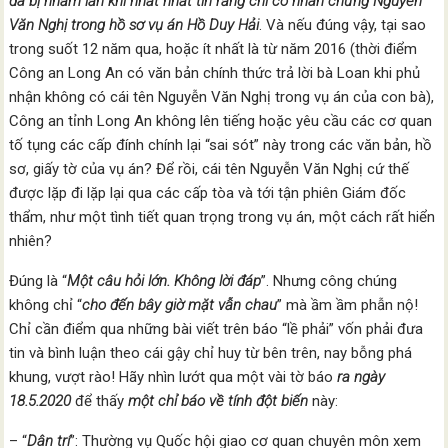
đã bị nhầm lẫn khi nhất nhất tin rằng chỉ có nhân chứng Nguyễn
Văn Nghị trong hồ sơ vụ án Hồ Duy Hải
. Và nếu đúng vậy, tại sao
trong suốt 12 năm qua, hoặc ít nhất là từ năm 2016 (thời điểm
Công an Long An có văn bản chính thức trả lời bà Loan khi phủ
nhận không có cái tên Nguyễn Văn Nghị trong vụ án của con bà),
Công an tỉnh Long An không lên tiếng hoặc yêu cầu các cơ quan
tố tụng các cấp đính chính lại “sai sót” này trong các văn bản, hồ
sơ, giấy tờ của vụ án? Để rồi, cái tên Nguyễn Văn Nghị cứ thế
được lặp đi lặp lại qua các cấp tòa và tới tận phiên Giám đốc
thẩm, như một tình tiết quan trọng trong vụ án, một cách rất hiển
nhiên?
Đúng là “
Một câu hỏi lớn. Không lời đáp
”. Nhưng công chúng
không chỉ “
cho đến bây giờ mặt vẫn chau
” mà ầm ầm phẫn nộ!
Chỉ cần điểm qua những bài viết trên báo “lề phải” vốn phải đưa
tin và bình luận theo cái gậy chỉ huy từ bên trên, nay bỗng phá
khung, vượt rào! Hãy nhìn lướt qua một vài tờ báo
ra ngày
18.5.2020
để thấy
một chỉ báo về tính đột biến
này:
– “
Dân trí
”: Thường vụ Quốc hội giao cơ quan chuyên môn xem