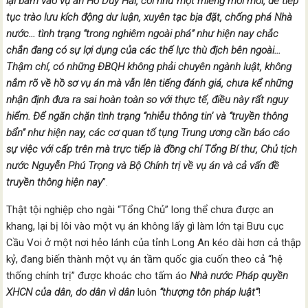
lại bám vào vụ án Hồ Duy Hải, coi như một miếng mồi mới, để tiếp
tục trào lưu kích động dư luận, xuyên tạc bịa đặt, chống phá Nhà
nước.
.. tình trạng “trong nghiêm ngoài phá” như hiện nay chắc
chắn đang có sự lợi dụng của các thế lực thù địch bên ngoài..
.
Thậm chí, có những ĐBQH không phải chuyên ngành luật, không
nắm rõ về hồ sơ vụ án mà vẫn lên tiếng đánh giá, chưa kể những
nhận định đưa ra sai hoàn toàn so với thực tế, điều này rất nguy
hiểm.
Để ngăn chặn tình trạng “nhiễu thông tin’ và “truyền thông
bẩn” như hiện nay, các cơ quan tố tụng Trung ương cần báo cáo
sự việc với cấp trên mà trực tiếp là đồng chí Tổng Bí thư, Chủ tịch
nước Nguyễn Phú Trọng và Bộ Chính trị về vụ án
và cả vấn đề
truyền thông hiện nay
”
.
Thật tội nghiệp cho ngài “Tổng Chủ” long thể chưa được an
khang, lại bị lôi vào một vụ án không lấy gì làm lớn tại Bưu cục
Cầu Voi ở một nơi hẻo lánh của tỉnh Long An kéo dài hơn cả thập
kỷ, đang biến thành một vụ án tầm quốc gia cuốn theo cả “hệ
thống chính trị” được khoác cho tấm áo
Nhà nước Pháp quyền
XHCN của dân, do dân vì dân
luôn
“thượng tôn pháp luật”
!