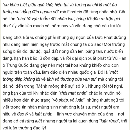
“
sự khác biệt giữa quá khứ, hiện tại và tương lai chỉ là một ảo
tưởng dai dẳng đến ngoan cố
” mà Einstein đã từng nhắc nhở. Câu
hỏi lớn “
như
từ vực thẳm đời nhân loạ
i, bóng tối đùn ra trận gió
đen
” ấy vẫn liền mạch với hôm nay và vẫn đang chờ câu trả lời.
Đang chờ. Bởi vì, chẳng phải những dự ngôn của Đức Phật dường
như đang hiển hiện ngay trước mắt chúng ta đó sao! Môi trường
sống biến đổi dữ dội, quả đất nóng dần lên, băng tan, nước biển
dâng, hạn hán bão lũ dồn dập, và rồi đại dịch xuất phát từ Vũ Hán
ở Trung Quốc đang gây nên một tai hoạ khủng khiếp cho con
người trên toàn cầu, làm đảo điên nhiều quốc gia. Đó là “
một
thông điệp không lời về tính vô thường của vạn sự
” mà chúng tôi
đã nói đến trong “Mênh mông thế sự” số 91. Nhưng rồi tôi nghĩ,
ông bạn của tôi khi nhắc đến “
thời mạt pháp
” chắc là muốn nói
nhiều hơn đến thực trạng “
vô pháp, vô luân
”, những thuật ngữ tôi
viết trong tin nhắn mừng sinh nhật ông luật sư, một người am
hiểu về
đạo lý
và
luật pháp
– lĩnh vực chuyên môn của ông – nơi
đang có cả
rừng luật
nhưng người ta lại quen dùng “
luật rừng
”, trái
với luân thường đạo lý!