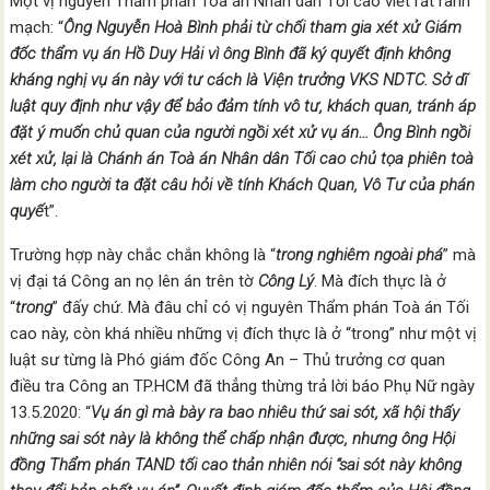
Một vị nguyên Thẩm phán Toà án Nhân dân Tối cao viết rất rành
mạch: “
Ông Nguyễn Hoà Bình phải từ chối tham gia xét xử Giám
đốc thẩm vụ án Hồ Duy Hải vì ông Bình đã ký quyết định không
kháng nghị vụ án này với tư cách là Viện trưởng VKS NDTC. Sở dĩ
luật quy định như vậy để bảo đảm tính vô tư, khách quan, tránh áp
đặt ý muốn chủ quan của người ngồi xét xử vụ án… Ông Bình ngồi
xét xử, lại là Chánh án Toà án Nhân dân Tối cao chủ tọa phiên toà
làm cho người ta đặt câu hỏi về tính Khách Quan, Vô Tư của phán
quyế
t”.
Trường hợp này chắc chắn không là “
trong nghiêm ngoài phá
” mà
vị đại tá Công an nọ lên án trên tờ
Công Lý
. Mà đích thực là ở
“
trong
” đấy chứ. Mà đâu chỉ có vị nguyên Thẩm phán Toà án Tối
cao này, còn khá nhiều những vị đích thực là ở “trong” như một vị
luật sư từng là Phó giám đốc Công An – Thủ trưởng cơ quan
điều tra Công an TP.HCM đã thẳng thừng trả lời báo Phụ Nữ ngày
13.5.2020: “
Vụ án gì mà bày ra bao nhiêu thứ sai sót, xã hội thấy
những sai sót này là không thể chấp nhận được, nhưng ông Hội
đồng Thẩm phán TAND tối cao thản nhiên nói “sai sót này không