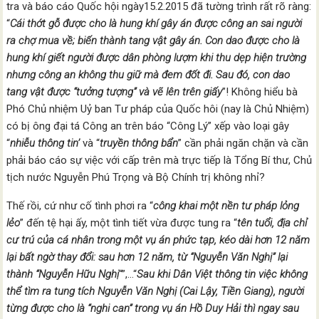
tra và báo cáo Quốc hội ngày15.2.2015 đã tường trình rất rõ ràng:
“
Cái thớt gỗ được cho là hung khí gây án được công an sai người
ra chợ mua về; biến thành tang vật gây án.
Con dao được cho là
hung khí giết người được dân phòng lượm khi thu dẹp hiện trường
nhưng công an không thu giữ mà đem đốt đi. Sau đó, con dao
tang vật được “tưởng tượng” và vẽ lên trên giấy
”! Không hiểu bà
Phó Chủ nhiệm Uỷ ban Tư pháp của Quốc hôi (nay là Chủ Nhiệm)
có bị ông đại tá Công an trên báo “Công Lý” xếp vào loại gây
“
nhiễu thông tin’
và “
truyền thông bẩn
” cần phải ngăn chặn và cần
phải báo cáo sự việc với cấp trên mà trực tiếp là Tổng Bí thư, Chủ
tịch nước Nguyễn Phú Trọng và Bộ Chính trị không nhỉ?
Thế rồi, cứ như cố tình phơi ra “
công khai một nền tư pháp lỏng
lẻo
” đến tệ hại ấy, một tình tiết vừa được tung ra “
tên tuổi, địa chỉ
cư trú của cá nhân trong một vụ án phức tạp, kéo dài hơn 12 năm
lại bất ngờ thay đổ
i: sau
h
ơn 12 năm, từ “Nguyễn Văn Nghị” lại
thành “Nguyễn Hữu Nghị
“”,…“
Sau khi Dân Việt thông tin việc không
thể tìm ra tung tích Nguyễn Văn Nghị (Cai Lậy, Tiền Giang), người
từng được cho là “nghi can” trong vụ án Hồ Duy Hải thì ngay sau