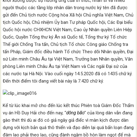
khởi xướng được sự hưởng ứng của trí thức, nhân sĩ và nhiều
người thuộc các tầng lớp nhân dân trong nước ký tên đã được
gửi đến Chủ tịch nước Cộng hòa Xã hội Chủ nghĩa Việt Nam, Chủ
tịch Quốc hội, Chủ nhiệm Ủy ban Tư pháp Quốc hội, Các Đại biểu
Quốc hội nước CHXHCN Việt Nam, Cao ủy Nhân quyền Liên Hiệp
Quốc, Quyền Tổng thư ký Ân xá Quốc tế, Tổng thư ký Tổ chức
Thế giới Chống Tra tấn, Chủ tịch Tổ chức Công giáo Chống tra
tấn Pháp, Giám đốc điều hành Tổ chức Theo dõi Nhân quyền, Đại
sứ Liên minh Châu Âu tại Việt Nam, Trưởng ban Nhân quyền, Văn
phòng Liên minh Châu Âu tại Việt Nam và Các ngàì Đại sứ của
các nước tại Hà Nội. Vào cuối ngày 14.5.2020 đã có 1435 chữ ký.
Đến thời điểm tôi đang viết bài này là 7.420 chữ ký.
Kể từ lúc khai mở cho đến lúc kết thúc Phiên toà Giám Đốc Thẩm
vụ án Hồ Duy Hải cho đến nay, “
dông bão
” của lòng dân vẫn đang
gào thét thì dù ai đó có giả ngây giả điếc vì màn kịch được dàn
dựng với kịch bản quá thô thiển và đạo diễn lại quá bấn loạn đang
đâm lao phải theo lao, cũng đành ngậm bồ hòn làm ngọt để mà