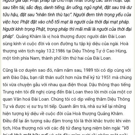
Người già đặt Phật pháp tại chỗ mạt nhất trong các sinh hoạt: đặt
sau tiền tài, sắc đẹp, danh tiếng, ăn uống, ngủ nghê, đặt sau trà dư
tửu hậu, đặt sau “nhân tình thù tạc”. Người đem tính trọng yếu của
việc học Phật đặt vào chỗ tối mạt là người của thời đại mạt pháp.
Người kính trọng Phật, trọng pháp thì mãi mãi là người của thời đại
pháp
”. Quảng Khâm là vị hoà thượng được người dân Đài Loan
sùng kính vì cuộc đời và con đường tu tập kỳ diệu của ngài. Hoà
thượng viên tịch ngày 13.2.1986 tại Diệu Thông Tự ở Cao Hùng,
một tỉnh phía Nam, thành phố lớn thứ hai của Đài Loan.
Cũng là cơ duyên sao đó, năm năm sau, 1989 tôi có dịp cùng với
anh Đào Dậu, bạn rất thân suốt hơn nửa thế kỷ từ 1951 mà chúng
tôi vừa chuyện gẫu với nhau qua điện thoại. Dậu thông thạo tiếng
Trung nên tôi đề nghị cùng đến Đài Loan theo lời mời của một cơ
quan Văn hoá Đài Loan. Chúng tôi có dịp viếng thăm Diệu Thông
Tự và được vị sư trụ trì tiếp. Quanh ấm trà, nhà sư kể lại những
hiện tượng kỳ diệu về cuộc đời của Hoà thượng Quảng Khâm.
Điều để lại ấn tượng sâu đậm trong tôi là thời khắc trước khi viên
tịch, Hòa thượng nói với các đệ tử đang tụng niệm bên ngài: “
Vô