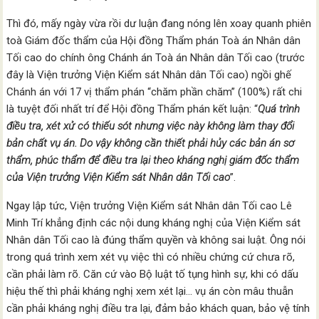
Thì đó, mấy ngày vừa rồi dư luận đang nóng lên xoay quanh phiên
toà Giám đốc thẩm của Hội đồng Thẩm phán Toà án Nhân dân
Tối cao do chính ông Chánh án Toà án Nhân dân Tối cao (trước
đây là Viện trưởng Viện Kiểm sát Nhân dân Tối cao) ngồi ghế
Chánh án với 17 vị thẩm phán “chăm phần chăm” (100%) rất chi
là tuyệt đối nhất trí để Hội đồng Thẩm phán kết luận: “
Quá trình
điều tra, xét xử có thiếu sót nhưng việc này không làm thay đổi
bản chất vụ án. Do vậy không cần thiết phải hủy các bản án sơ
thẩm, phúc thẩm để điều tra lại theo kháng nghị giám đốc thẩm
của Viện trưởng Viện Kiểm sát Nhân dân Tối cao
”.
Ngay lập tức, Viện trưởng Viện Kiểm sát Nhân dân Tối cao Lê
Minh Trí khẳng định các nội dung kháng nghị của Viện Kiểm sát
Nhân dân Tối cao là đúng thẩm quyền và không sai luật. Ông nói
trong quá trình xem xét vụ việc thì có nhiều chứng cứ chưa rõ,
cần phải làm rõ. Căn cứ vào Bộ luật tố tụng hình sự, khi có dấu
hiệu thế thì phải kháng nghị xem xét lại… vụ án còn mâu thuẫn
cần phải kháng nghị điều tra lại, đảm bảo khách quan, bảo vệ tính