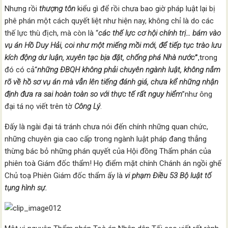
Nhưng rồi
thượng tôn
kiểu gì để rồi chưa bao giờ pháp luật lại bị
phê phán một cách quyết liệt như hiện nay, không chỉ là do các
thế lực thù địch, mà còn là “
các thế lực cơ hội chính trị
… bám vào
vụ án Hồ Duy Hải, coi như một miếng mồi mới, để tiếp tục trào lưu
kích động dư luận, xuyên tạc bịa đặt, chống phá Nhà nước
”
,trong
đó có cả“
những ĐBQH không phải chuyên ngành luật, không nắm
rõ về hồ sơ vụ án mà vẫn lên tiếng đánh giá, chưa kể những nhận
định đưa ra sai hoàn toàn so với thực tế rất nguy hiểm
”như ông
đại tá nọ viết trên tờ
Công Lý
.
Đấy là ngài đại tá tránh chưa nói đến chính những quan chức,
những chuyên gia cao cấp trong ngành luật pháp đang thẳng
thừng bác bỏ những phán quyết của Hội đồng Thẩm phán của
phiên toà Giám đốc thẩm! Họ điểm mặt chính Chánh án ngồi ghế
Chủ toạ Phiên Giám đốc thẩm ấy là
vi phạm
Điều 53 Bộ luật tố
tụng hình sự
.