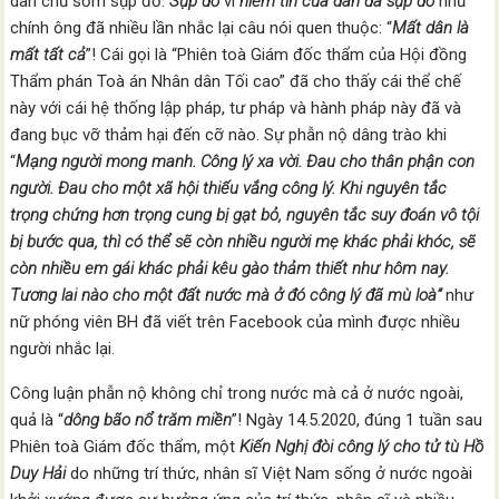
dân chủ sớm sụp đổ.
Sụp đổ
vì
niềm tin của dân đã sụp đổ
như
chính ông đã nhiều lần nhắc lại câu nói quen thuộc: “
Mất dân là
mất tất cả
”! Cái gọi là “Phiên toà Giám đốc thẩm của Hội đồng
Thẩm phán Toà án Nhân dân Tối cao” đã cho thấy cái thể chế
này với cái hệ thống lập pháp, tư pháp và hành pháp này đã và
đang bục vỡ thảm hại đến cỡ nào. Sự phẫn nộ dâng trào khi
“
Mạng người mong manh. Công lý xa vời. Đau cho thân phận con
người. Đau cho một xã hội thiếu vắng công lý.
Khi nguyên tắc
trọng chứng hơn trọng cung bị gạt bỏ, nguyên tắc suy đoán vô tội
bị bước qua, thì có thể sẽ còn nhiều người mẹ khác phải khóc, sẽ
còn nhiều em gái khác phải kêu gào thảm thiết như hôm nay.
Tương lai nào cho một đất nước mà ở đó công lý đã mù loà
”
như
nữ phóng viên BH đã viết trên Facebook của mình được nhiều
người nhắc lại.
Công luận phẫn nộ không chỉ trong nước mà cả ở nước ngoài,
quả là “
d
ông bão nổ trăm miền
”! Ngày 14.5.2020, đúng 1 tuần sau
Phiên toà Giám đốc thẩm, một
Kiến Nghị đòi công lý cho tử tù Hồ
Duy Hải
do những trí thức, nhân sĩ Việt Nam sống ở nước ngoài