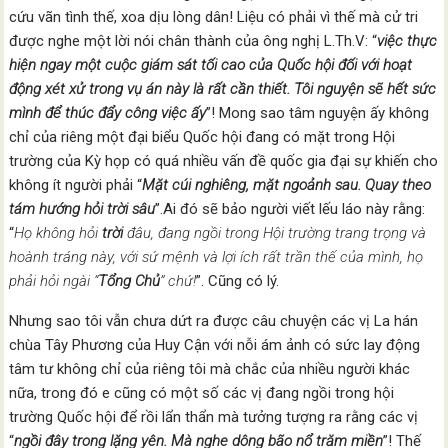
cứu vãn tình thế, xoa dịu lòng dân! Liệu có phải vì thế mà cử tri
được nghe một lời nói chân thành của ông nghị L.Th.V: “
việc thực
hiện ngay một cuộc giám sát tối cao của Quốc hội đối với hoạt
động xét xử trong vụ án này là rất cần thiết. Tôi nguyện sẽ hết sức
mình để thúc đẩy công việc ấy
”! Mong sao tâm nguyện ấy không
chỉ của riêng một đại biểu Quốc hội đang có mặt trong Hội
trường của Kỳ họp có quá nhiều vấn đề quốc gia đại sự khiến cho
không ít người phải “
Mặt cúi nghiêng, mặt ngoảnh sau. Quay theo
tám hướng hỏi trời sâu
”.Ai đó sẽ bảo người viết lếu láo này rằng:
“
Họ không hỏi
trời
đâu, đang ngồi trong Hội trường trang trọng và
hoành tráng này, với sứ mệnh và lợi ích rất trần thế của mình, họ
phải hỏi ngài “
Tổng Chủ
” chứ!
”. Cũng có lý.
Nhưng sao tôi vẫn chưa dứt ra được câu chuyện các vị La hán
chùa Tây Phương của Huy Cận với nỗi ám ảnh có sức lay động
tâm tư không chỉ của riêng tôi mà chắc của nhiều người khác
nữa, trong đó e cũng có một số các vị đang ngồi trong hội
trường Quốc hội để rồi lẩn thẩn mà tưởng tượng ra rằng các vị
“
ngồi đây trong lặng yên. Mà nghe
d
ông bão nổ trăm miền
”! Thế