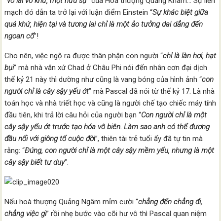
“
vô lai vô khứ, một hữu sự
” của Hoà thượng Quảng Khâm… Sự liền
mạch đó dẫn ta trở lại với luận điểm Einstein “
Sự khác biệt giữa
quá khứ, hiện tại và tương lai chỉ là một ảo tưởng dai dẳng đến
ngoan cố
”!
Cho nên, việc ngộ ra được thân phận con người “
chỉ là làn hơi, hạt
bụi
” mà nhà văn xứ Chad ở Châu Phi nói đến nhân cơn đại dịch
thế kỷ 21 này thì dường như cũng là vang bóng của hình ảnh “
con
người chỉ là cây sậy yếu ớt
” mà Pascal đã nói từ thế kỷ 17. Là nhà
toán học và nhà triết học và cũng là người chế tạo chiếc máy tính
đầu tiên, khi trả lời câu hỏi của người bạn “
Con người chỉ là một
cây sậy yếu ớt trước tạo hóa vô biên. Làm sao anh có thể đương
đầu nổi với giông tố cuộc đờ
i”, thiên tài trẻ tuổi ấy đã tự tin mà
rằng: “
Đúng, con người chỉ là một cây sậy mềm yếu, nhưng là một
cây sậy biết tư
duy
”.
Nếu hoà thượng Quảng Ngâm mỉm cười “
chẳng đến chẳng đi,
chẳng việc gì
” rồi nhẹ bước vào cõi hư vô thì Pascal quan niệm