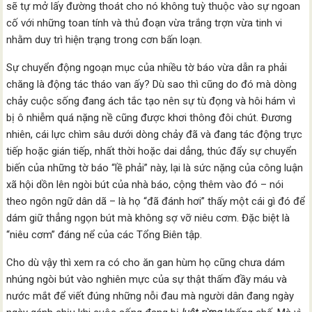
sẽ tự mở lấy đường thoát cho nó không tuỳ thuộc vào sự ngoan
cố với những toan tính và thủ đoạn vừa trắng trợn vừa tinh vi
nhằm duy trì hiện trạng trong cơn bấn loạn.
Sự chuyển động ngoạn mục của nhiều tờ báo vừa dẫn ra phải
chăng là động tác tháo van ấy? Dù sao thì cũng do đó mà dòng
chảy cuộc sống đang ách tắc tạo nên sự tù đọng và hôi hám vì
bị ô nhiễm quá nặng nề cũng được khơi thông đôi chút. Đương
nhiên, cái lực chìm sâu dưới dòng chảy đã và đang tác động trực
tiếp hoặc gián tiếp, nhất thời hoặc dai dẳng, thúc đẩy sự chuyển
biến của những tờ báo “lề phải” này, lại là sức nặng của công luận
xã hội dồn lên ngòi bút của nhà báo, cộng thêm vào đó – nói
theo ngôn ngữ dân dã – là họ “đã đánh hơi” thấy một cái gì đó để
dám giữ thẳng ngọn bút mà không sợ vỡ niêu cơm. Đặc biệt là
“niêu cơm” đáng nể của các Tổng Biên tập.
Cho dù vậy thì xem ra có cho ăn gan hùm họ cũng chưa dám
nhúng ngòi bút vào nghiên mực của sự thật thấm đầy máu và
nước mắt để viết đúng những nỗi đau mà người dân đang ngày