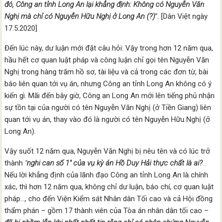
đó, Công an tỉnh Long An lại khẳng định: Không có Nguyễn Văn
Nghị mà chỉ có Nguyễn Hữu Nghị ở Long An
(?)
”. [Dân Việt ngày
17.5.2020]
Đến lúc này, dư luận mới đặt câu hỏi: Vậy trong hơn 12 năm qua,
hầu hết cơ quan luật pháp và công luận chỉ gọi tên Nguyễn Văn
Nghị trong hàng trăm hồ sơ, tài liệu và cả trong các đơn từ, bài
báo liên quan tới vụ án, nhưng Công an tỉnh Long An không có ý
kiến gì. Mãi đến bây giờ, Công an Long An mới lên tiếng phủ nhận
sự tồn tại của người có tên Nguyễn Văn Nghị (ở Tiền Giang) liên
quan tới vụ án, thay vào đó là người có tên Nguyễn Hữu Nghị (ở
Long An).
Vậy suốt 12 năm qua, Nguyễn Văn Nghị bị nêu tên và có lúc trở
thành
“
nghi can số 1″ của vụ kỳ án Hồ Duy Hải thực chất là ai?
…
Nếu lời khẳng định của lãnh đạo Công an tỉnh Long An là chính
xác, thì hơn 12 năm qua, không chỉ dư luận, báo chí, cơ quan luật
pháp…, cho đến Viện Kiểm sát Nhân dân Tối cao và cả Hội đồng
thẩm phán – gồm 17 thành viên của Tòa án nhân dân tối cao –