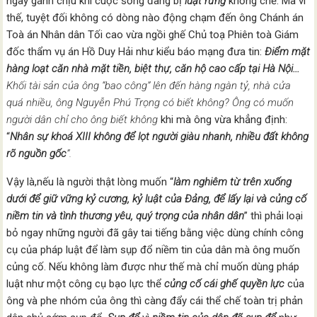
ngày gánh chịu khi cuộc sống đang bị
luật rừng
khống chế. Mà vì
thế, tuyệt đối không có dòng nào động chạm đến ông Chánh án
Toà án Nhân dân Tối cao vừa ngồi ghế Chủ toạ Phiên toà Giám
đốc thẩm vụ án Hồ Duy Hải như kiểu báo mạng đưa tin:
Điểm mặt
hàng loạt căn nhà mặt tiền, biệt thự, căn hộ cao cấp tại Hà Nội.
..
Khối tài sản của ông “bao công” lên đến hàng ngàn tỷ, nhà cửa
quá nhiều
, ông Nguyễn Phú Trọng có biết không? Ông có muốn
người dân chỉ
cho ông biết không
khi mà ông vừa khẳng định:
“
Nhân sự khoá XIII
không để lọt người giàu nhanh, nhiều đất không
rõ nguồn gốc
”
.
Vậy là,nếu là người thật lòng muốn “
làm nghiêm từ trên xuống
dưới để giữ vững kỷ cương, kỷ luật của Đảng, để lấy lại và củng cố
niềm tin và tình thương yêu, quý trọng của nhân dân
” thì phải loại
bỏ ngay những người đã gây tai tiếng bằng việc dùng chính công
cụ của pháp luật để làm sụp đổ niềm tin của dân mà ông muốn
củng cố. Nếu không làm được như thế mà chỉ muốn dùng pháp
luật như một công cụ bạo lực thể
củng cố cái ghế quyền lực
của
ông và phe nhóm của ông thì càng đẩy cái thể chế toàn trị phản