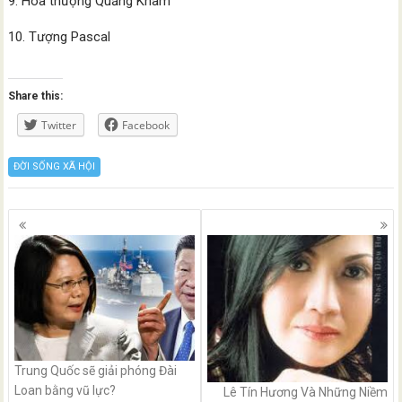
9. Hoà thượng Quảng Khâm
10. Tượng Pascal
Share this:
Twitter
Facebook
ĐỜI SỐNG XÃ HỘI
Posts
navigation
Trung Quốc sẽ giải phóng Đài
Loan bằng vũ lực?
Lê Tín Hương Và Những Niềm