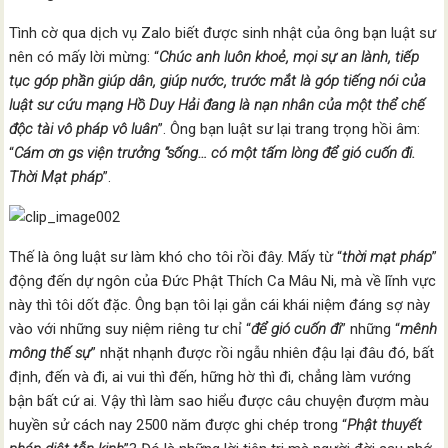
Tình cờ qua dịch vụ Zalo biết được sinh nhật của ông bạn luật sư
nên có mấy lời mừng: “
Chúc anh luôn khoẻ, mọi sự an lành, tiếp
tục góp phần giúp dân, giúp nước, trước mắt là góp tiếng nói của
luật sư cứu mạng Hồ Duy Hải đang là nạn nhân của một thể chế
độc tài vô pháp vô luân
”. Ông bạn luật sư lại trang trọng hồi âm:
“
Cám ơn gs viện trưởng “sống… có một tấm lòng để gió cuốn đi.
Thời Mạt pháp
”.
Thế là ông luật sư làm khó cho tôi rồi đây. Mấy từ “
thời mạt pháp
”
động đến dự ngôn của Đức Phật Thích Ca Mâu Ni, mà về lĩnh vực
này thì tôi dốt đặc. Ông bạn tôi lại gắn cái khái niệm đáng sợ này
vào với những suy niệm riêng tư chỉ “
để gió cuốn đi
” những “
mênh
mông thế sự
” nhặt nhạnh được rồi ngẫu nhiên đậu lại đâu đó, bất
định, đến và đi, ai vui thì đến, hững hờ thì đi, chẳng làm vướng
bận bất cứ ai. Vậy thì làm sao hiểu được câu chuyện đượm màu
huyền sử cách nay 2500 năm được ghi chép trong “
Phật thuyết