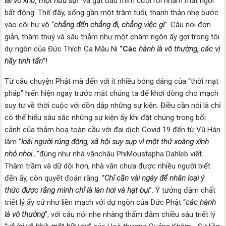
lai vô khứ, một hữu sự!
” và gật đầu mỉm cười rồi nhắm mắt ngồi
bất động. Thế đấy, sống gần một trăm tuổi, thanh thản nhẹ bước
vào cõi hư vô “
chẳng đến chẳng đi, chẳng việc gì
”. Câu nói đơn
giản, thâm thuý và sâu thẳm như một châm ngôn ấy gợi trong tôi
dự ngôn của Đức Thích Ca Mâu Ni
“Các
hành là vô thường, các vị
hãy tinh tấn
”!
Từ câu chuyện Phật mà đến với ít nhiều bóng dáng của “thời mạt
pháp” hiển hiện ngay trước mắt chúng ta để khơi dòng cho mạch
suy tư về thời cuộc với dồn dập những sự kiện. Điều cần nói là chỉ
có thể hiểu sâu sắc những sự kiện ấy khi đặt chúng trong bối
cảnh của thảm hoạ toàn cầu với đại dịch Covid 19 đến từ Vũ Hán
làm “
l
oài người rúng động, xã hội suy sụp vì một
thứ xoàng xĩnh
nhỏ nhoi
…
”đúng như nhà vănchâu PhiMoustapha Dahleb viết.
Thâm trầm và dữ dội hơn, nhà văn chưa được nhiều người biết
đến ấy, còn quyết đoán rằng: “
Chỉ cần vài ngày để nhân loại ý
thức được rằng mình chỉ là làn hơi và hạt bụi
”. Ý tưởng đậm chất
triết lý ấy cứ như liền mạch với dự ngôn của Đức Phật “
các hành
là vô thường
”, với câu nói nhẹ nhàng thấm đẫm chiều sâu triết lý