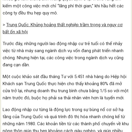
kiếm một công việc mới chỉ “lãng phí thời gian,” khi hầu hết các
công ty đều thu hẹp quy mô.
>
Trung Quốc: Khủng hoảng thất nghiệp trầm trọng và nguy cơ
bất ổn xã hội
Trước đây, những người lao động nhập cư trẻ tuổi có thể nhảy
việc từ nhà máy sang ngành dịch vụ vốn đang phát triển nhanh
chóng. Nhưng hiện tại, các công việc trong ngành dịch vụ cũng
đang cạn dần.
Một cuộc khảo sát đầu tháng Tư với 5.451 nhà hàng do Hiệp hội
Khách sạn Trung Quốc thực hiện cho thấy khoảng 80% đã mở
cửa trở lại, nhưng doanh thu trung bình chưa bằng 1/5 so với một
năm trước đó, buộc họ phải sa thải nhân viên hơn là tuyển mới.
Lao động nhập cư từng là động lực trong sự bùng nổ cơ sở hạ
tầng của Trung Quốc và quá trình đô thị hóa nhanh chóng kể từ
những năm 1980. Các khoản tiền từ các thành phố chuyển về khu
nông thôn giúp thu hẹp khoảng cách giàu nghèo, và giúp nhiều