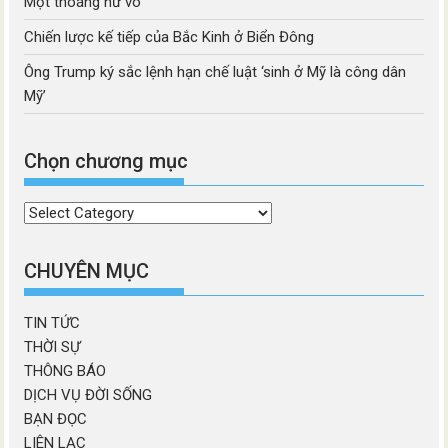
Một thoáng hư vô
Chiến lược kế tiếp của Bắc Kinh ở Biển Đông
Ông Trump ký sắc lệnh hạn chế luật ‘sinh ở Mỹ là công dân
Mỹ’
Chọn chương mục
Chọn
chương
mục
CHUYÊN MỤC
TIN TỨC
THỜI SỰ
THÔNG BÁO
DỊCH VỤ ĐỜI SỐNG
BẠN ĐỌC
LIÊN LẠC