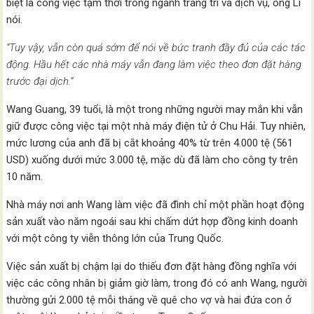
biệt là công việc tạm thời trong ngành trang trí và dịch vụ, ông Li
nói.
“Tuy vậy, vẫn còn quá sớm để nói về bức tranh đầy đủ của các tác
động. Hầu hết các nhà máy vẫn đang làm việc theo đơn đặt hàng
trước đại dịch.”
Wang Guang, 39 tuổi, là một trong những người may mắn khi vẫn
giữ được công việc tại một nhà máy điện tử ở Chu Hải. Tuy nhiên,
mức lương của anh đã bị cắt khoảng 40% từ trên 4.000 tệ (561
USD) xuống dưới mức 3.000 tệ, mặc dù đã làm cho công ty trên
10 năm.
Nhà máy nơi anh Wang làm việc đã đình chỉ một phần hoạt động
sản xuất vào năm ngoái sau khi chấm dứt hợp đồng kinh doanh
với một công ty viễn thông lớn của Trung Quốc.
Việc sản xuất bị chậm lại do thiếu đơn đặt hàng đồng nghĩa với
việc các công nhân bị giảm giờ làm, trong đó có anh Wang, người
thường gửi 2.000 tệ mỗi tháng về quê cho vợ và hai đứa con ở