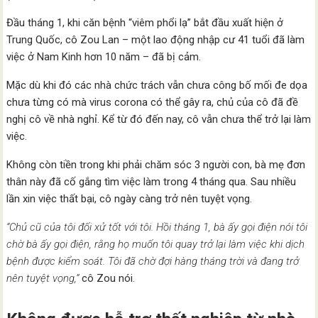
Đầu tháng 1, khi căn bệnh “viêm phổi lạ” bắt đầu xuất hiện ở
Trung Quốc, cô Zou Lan – một lao động nhập cư 41 tuổi đã làm
việc ở Nam Kinh hơn 10 năm – đã bị cảm.
Mặc dù khi đó các nhà chức trách vẫn chưa công bố mối đe dọa
chưa từng có mà virus corona có thể gây ra, chủ của cô đã đề
nghị cô về nhà nghỉ. Kể từ đó đến nay, cô vẫn chưa thể trở lại làm
việc.
Không còn tiền trong khi phải chăm sóc 3 người con, bà mẹ đơn
thân này đã cố gắng tìm việc làm trong 4 tháng qua. Sau nhiều
lần xin việc thất bại, cô ngày càng trở nên tuyệt vọng.
“Chủ cũ của tôi đối xử tốt với tôi. Hồi tháng 1, bà ấy gọi điện nói tôi
chờ bà ấy gọi điện, rằng họ muốn tôi quay trở lại làm việc khi dịch
bệnh được kiểm soát. Tôi đã chờ đợi hàng tháng trời và đang trở
nên tuyệt vọng,”
cô Zou nói.