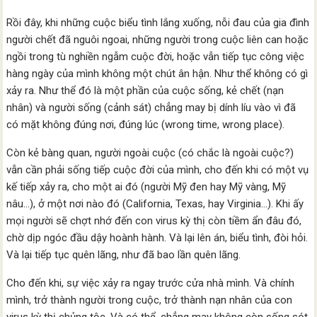
Rồi đây, khi những cuộc biểu tình lắng xuống, nỗi đau của gia đình
người chết đã nguôi ngoai, những người trong cuộc liên can hoặc
ngồi trong tù nghiền ngẫm cuộc đời, hoặc vẫn tiếp tục công việc
hàng ngày của mình không một chút ân hận. Như thể không có gì
xảy ra. Như thể đó là một phần của cuộc sống, kẻ chết (nạn
nhân) và người sống (cảnh sát) chẳng may bị dính líu vào vì đã
có mặt không đúng nơi, đúng lúc (wrong time, wrong place).
Còn kẻ bàng quan, người ngoài cuộc (có chắc là ngoài cuộc?)
vẫn cần phải sống tiếp cuộc đời của mình, cho đến khi có một vụ
kế tiếp xảy ra, cho một ai đó (người Mỹ đen hay Mỹ vàng, Mỹ
nâu…), ở một nơi nào đó (California, Texas, hay Virginia…). Khi ấy
mọi người sẽ chợt nhớ đến con virus kỳ thị còn tiềm ẩn đâu đó,
chờ dịp ngóc đầu dậy hoành hành. Và lại lên án, biểu tình, đòi hỏi.
Và lại tiếp tục quên lãng, như đã bao lần quên lãng.
Cho đến khi, sự việc xảy ra ngay trước cửa nhà mình. Và chính
mình, trở thành người trong cuộc, trở thành nạn nhân của con
virus kỳ thị chủng tộc. Và có thể, chẳng may không còn sống sót