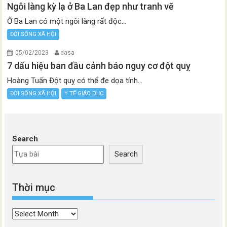
Ngôi làng kỳ lạ ở Ba Lan đẹp như tranh vẽ
Ở Ba Lan có một ngôi làng rất độc...
ĐỜI SỐNG XÃ HỘI
05/02/2023
dasa
7 dấu hiệu ban đầu cảnh báo nguy cơ đột quỵ
Hoàng Tuấn Đột quỵ có thể đe dọa tính...
ĐỜI SỐNG XÃ HỘI
Y TẾ GIÁO DỤC
Search
Search
Thời mục
Thời
mục