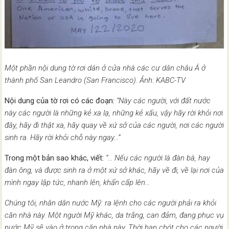
Một phần nội dung tờ rơi dán ở cửa nhà các cư dân châu Á ở
thành phố San Leandro (San Francisco). Ảnh: KABC-TV
Nội dung của tờ rơi có các đoạn:
“Này các người, với đất nước
này các người là những kẻ xa lạ, những kẻ xấu, vậy hãy rời khỏi nơi
đây, hãy đi thật xa, hãy quay về xứ sở của các người, nơi các người
sinh ra. Hãy rời khỏi chỗ này ngay…”
Trong một bản sao khác, viết:
“… Nếu các người là đàn bà, hay
đàn ông, và được sinh ra ở một xứ sở khác, hãy về đi, về lại nơi của
mình ngay lập tức, nhanh lên, khẩn cấp lên…
Chúng tôi, nhân dân nước Mỹ: ra lệnh cho các người phải ra khỏi
căn nhà này. Một người Mỹ khác, da trắng, can đảm, đang phục vụ
nước Mỹ sẽ vào ở trong căn nhà này. Thời hạn chót cho các người