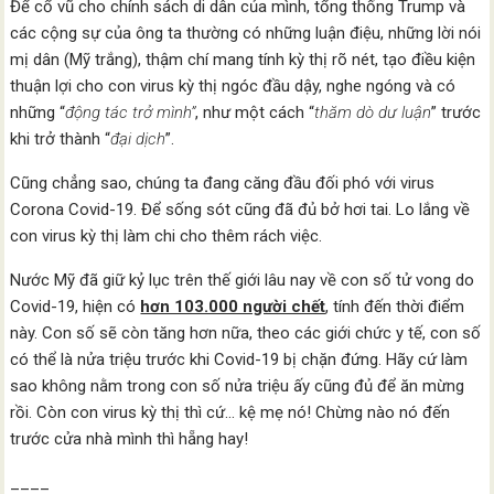
Để cổ vũ cho chính sách di dân của mình, tổng thống Trump và
các cộng sự của ông ta thường có những luận điệu, những lời nói
mị dân (Mỹ trắng), thậm chí mang tính kỳ thị rõ nét, tạo điều kiện
thuận lợi cho con virus kỳ thị ngóc đầu dậy, nghe ngóng và có
những “
động tác trở mình”
, như một cách “
thăm dò dư luận
” trước
khi trở thành “
đại dịch
”.
Cũng chẳng sao, chúng ta đang căng đầu đối phó với virus
Corona Covid-19. Để sống sót cũng đã đủ bở hơi tai. Lo lắng về
con virus kỳ thị làm chi cho thêm rách việc.
Nước Mỹ đã giữ kỷ lục trên thế giới lâu nay về con số tử vong do
Covid-19, hiện có
hơn 103.000 người chết
, tính đến thời điểm
này. Con số sẽ còn tăng hơn nữa, theo các giới chức y tế, con số
có thể là nửa triệu trước khi Covid-19 bị chặn đứng. Hãy cứ làm
sao không nằm trong con số nửa triệu ấy cũng đủ để ăn mừng
rồi. Còn con virus kỳ thị thì cứ… kệ mẹ nó! Chừng nào nó đến
trước cửa nhà mình thì hẵng hay!
____