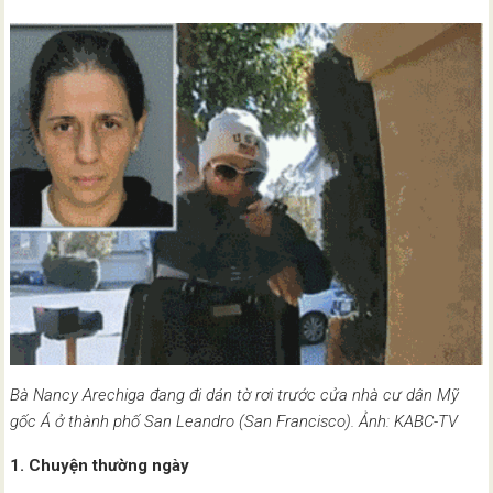
Bà Nancy Arechiga đang đi dán tờ rơi trước cửa nhà cư dân Mỹ
gốc Á ở thành phố San Leandro (San Francisco). Ảnh: KABC-TV
1. Chuyện thường ngày