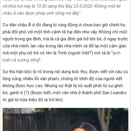
rời khỏi nơi này là 10:30 sáng thứ Bảy 23-5-2020. Không một kẻ
châu Á nào được phép sinh sống nơi đây”.
Cư dân châu Á ở đó đang bị rúng động vì chưa bao giờ chính họ
phải đối phó với một tình cảnh tệ hại đến như vậy. Không chỉ một
người trong gia đình, mà là cả gia đình già trẻ lớn bé, ở ngay trước
cửa nhà mình, lan vào trong tận nhà mình và để lại một cảm giác
mà một phụ nữ trẻ có tên là Trinh (người Việt?) mô tả là “
lạnh
toát cả xương sống
”.
Sự thù hận bộc lộ rõ trong nội dung bức thư, được viết với câu cú
lủng củng, nhiều lỗi văn phạm, chứng tỏ trình độ của người viết
không được học cao. Nhưng sự thật là nó xuất phát từ sự ghét
bỏ, ganh tị (?) (Được biết, một căn nhà ở thành phố San Leandro
trị giá từ nửa triệu đô la trở lên).