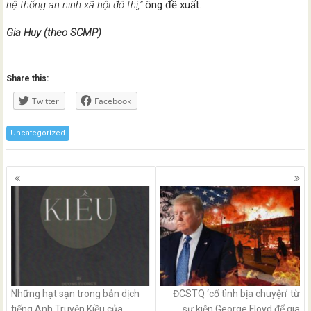
hệ thống an ninh xã hội đô thị,”
ông đề xuất.
Gia Huy (theo SCMP)
Share this:
Twitter
Facebook
Uncategorized
Posts
navigation
Những hạt sạn trong bản dịch
ĐCSTQ ‘cố tình bịa chuyện’ từ
tiếng Anh Truyện Kiều của
sự kiện George Floyd để gia