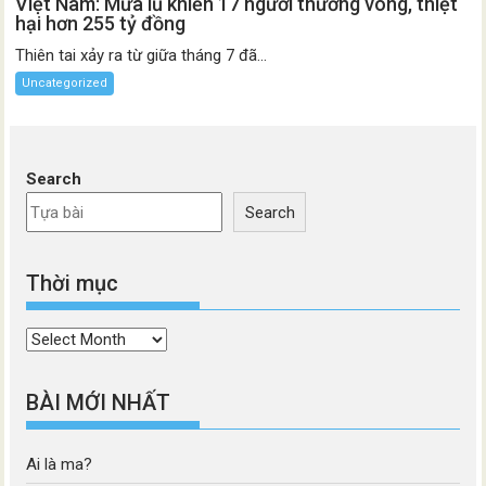
Việt Nam: Mưa lũ khiến 17 người thương vong, thiệt
hại hơn 255 tỷ đồng
Thiên tai xảy ra từ giữa tháng 7 đã...
Uncategorized
Search
Search
Thời mục
Thời
mục
BÀI MỚI NHẤT
Ai là ma?