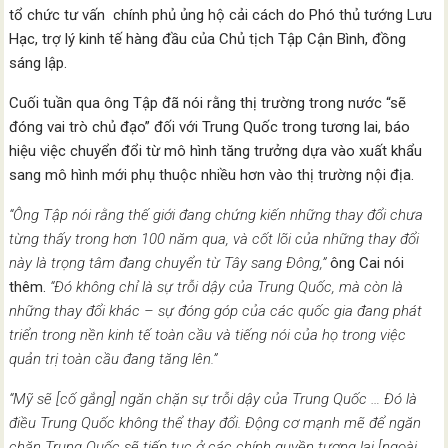
tổ chức tư vấn chính phủ ủng hộ cải cách do Phó thủ tướng Lưu
Hạc, trợ lý kinh tế hàng đầu của Chủ tịch Tập Cận Bình, đồng
sáng lập.
Cuối tuần qua ông Tập đã nói rằng thị trường trong nước “sẽ
đóng vai trò chủ đạo” đối với Trung Quốc trong tương lai, báo
hiệu việc chuyển đổi từ mô hình tăng trưởng dựa vào xuất khẩu
sang mô hình mới phụ thuộc nhiều hơn vào thị trường nội địa.
“Ông Tập nói rằng thế giới đang chứng kiến những thay đổi chưa
từng thấy trong hơn 100 năm qua, và cốt lõi của những thay đổi
này là trọng tâm đang chuyển từ Tây sang Đông,”
ông Cai nói
thêm.
“Đó không chỉ là sự trỗi dậy của Trung Quốc, mà còn là
những thay đổi khác – sự đóng góp của các quốc gia đang phát
triển trong nền kinh tế toàn cầu và tiếng nói của họ trong việc
quản trị toàn cầu đang tăng lên.”
“Mỹ sẽ [cố gắng] ngăn chặn sự trỗi dậy của Trung Quốc … Đó là
điều Trung Quốc không thể thay đổi. Động cơ mạnh mẽ để ngăn
chặn Trung Quốc sẽ tiếp tục ở các chính quyền tương lai [ngoài