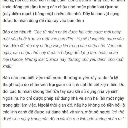
Mông, nơi các học viên Pháp Luân Công đã nhìn thấy các tù nhân
khác đóng gói tăm trong các chậu nhỏ hoặc phân loại Quinoa
(cây diệm mạch) bằng một chiếc cốc nhỏ. Đây là các vật dụng
được tù nhân dùng để rửa ráy vào ban đêm.
Báo cáo nêu rõ:
“Các tù nhân nhận được hai cốc nước mỗi ngày:
một vào buổi trưa và một vào ban đêm. Họ sẽ dùng cốc nước vào
ban đêm để rửa ráy những vùng kín trong các chậu nhỏ. Vào ban
ngày, các chậu nhỏ này được sử dụng để đựng tăm hoặc phân
loại Quinoa. Những loại Quinoa này thường chủ yếu dành cho xuất
khẩu.”
Báo cáo cho biết việc mất nước thường xuyên xảy ra do lỗi kỹ
thuật hoặc do nhân viên trại giam cố tình cắt để tiết kiệm tiền. Do
đó, các tù nhân không thể rửa tay sau khi sử dụng nhà vệ sinh.
Ngoài ra, họ chỉ được phép sử dụng nhà vệ sinh hai lần một ngày
trong giờ làm việc. Ngoài thời gian đó, nếu họ không có tiền hối lộ
các lính canh để được sử dụng nhà vệ sinh, một số người
“có thể
đi vệ sinh ngay trong các đống vải lớn mà lính gác không nhận ra.”