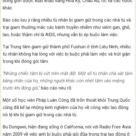
bông gòn được xuất khẩu sang Hoa Kỳ, Châu Âu, Úc và các nước
khác.
Báo cáo lưu ý rằng nhiều tù nhân bị giam giữ trong các nhà tù và
trại giam thường mắc các bệnh truyền nhiễm như viêm gan, ghẻ,
lao, hoặc thậm chí là AIDS, nhưng vẫn bị ép buộc làm việc.
Tại Trung tâm giam giữ thành phố Fushun ở tỉnh Liêu Ninh, nhiều
tù nhân không hài lòng với việc bị buộc phải làm việc và trút giận
trong khi đóng gói tăm.
“Những chiếc tăm bị vứt trên mặt đất. Một số tù nhân chà xát tăm
bằng chân của họ, những người khác còn nhét tăm vào miệng
trước khi đóng gói,”
báo cáo nêu rõ.
Một số học viên Pháp Luân Công đã trốn thoát khỏi Trung Quốc
cũng đã kể lại những kinh nghiệm của họ về công việc lao động
nô lệ khi bị giam giữ trong các nhà tù.
Bu Dongwei, hiện đang sống ở California, nói với Radio Free Asia
năm 2009 về việc anh bị buộc phải gói đũa trong trại lao động ở