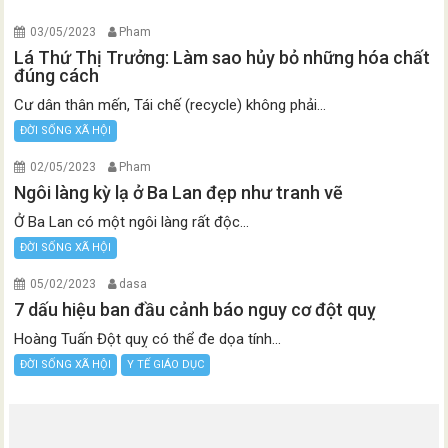
03/05/2023
Pham
Lá Thứ Thị Trưởng: Làm sao hủy bỏ những hóa chất
đúng cách
Cư dân thân mến, Tái chế (recycle) không phải...
ĐỜI SỐNG XÃ HỘI
02/05/2023
Pham
Ngôi làng kỳ lạ ở Ba Lan đẹp như tranh vẽ
Ở Ba Lan có một ngôi làng rất độc...
ĐỜI SỐNG XÃ HỘI
05/02/2023
dasa
7 dấu hiệu ban đầu cảnh báo nguy cơ đột quỵ
Hoàng Tuấn Đột quỵ có thể đe dọa tính...
ĐỜI SỐNG XÃ HỘI
Y TẾ GIÁO DỤC