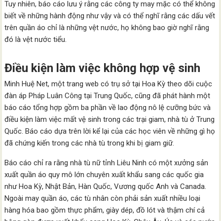
Tuy nhiên, báo cáo lưu ý rằng các công ty may mặc có thể không
biết về những hành động như vậy và có thể nghĩ rằng các dấu vết
trên quần áo chỉ là những vệt nước, họ không bao giờ nghĩ rằng
đó là vệt nước tiểu.
Điều kiện làm việc không hợp vệ sinh
Minh Huệ Net, một trang web có trụ sở tại Hoa Kỳ theo dõi cuộc
đàn áp Pháp Luân Công tại Trung Quốc, cũng đã phát hành một
báo cáo tổng hợp gồm ba phần về lao động nô lệ cưỡng bức và
điều kiện làm việc mất vệ sinh trong các trại giam, nhà tù ở Trung
Quốc. Báo cáo dựa trên lời kể lại của các học viên về những gì họ
đã chứng kiến ​​trong các nhà tù trong khi bị giam giữ.
Báo cáo chỉ ra rằng nhà tù nữ tỉnh Liêu Ninh có một xưởng sản
xuất quần áo quy mô lớn chuyên xuất khẩu sang các quốc gia
như Hoa Kỳ, Nhật Bản, Hàn Quốc, Vương quốc Anh và Canada.
Ngoài may quần áo, các tù nhân còn phải sản xuất nhiều loại
hàng hóa bao gồm thực phẩm, giày dép, đồ lót và thậm chí cả