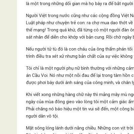
là một trong những dối gian mà họ bày ra để bắt người
Người Việt trong nước cũng như các cộng đồng Việt Na
Luật pháp như chuyện trẻ con: ra chợ mua dao thớt về 
thế mạng! Trong quá khứ, đã từng có một người đàn ôn
sát nhân để diễn cho khớp với bản cung. Rồi chờ ngày b
Nếu người tử tù đó là con cháu của ông thẩm phán tối 
trình điều tra xét xử nhưng bản chất của sự việc không
Tôi chỉ là một người phụ nữ bình thường với những cảm
án Cầu Voi. Nó như một nỗi đau để lại trong tâm hồn c
được phơi bày dưới ánh sáng của công minh, và chân lý
Khi viết xong những hàng chữ này thì mảng mây mù ngoà
ngày của mùa đông gieo vào lòng tôi một cảm giác ấm á
Phải chăng nó báo hiệu một tin vui sẽ đến, một công 
người dân vô tội.
Mặt sông lóng lánh dưới nắng chiều. Những con vịt trời