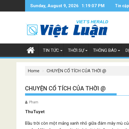
Skip
Sunday, August 9, 2026
1:19:08 PM
Tin cập
to
content
TIN TỨC
THỜI SỰ
THÔNG BÁO
D
Home
CHUYỆN CỔ TÍCH CỦA THỜI @
CHUYỆN CỔ TÍCH CỦA THỜI @
Pham
ThuTuyet
Bầu trời còn một mảng xanh nhỏ giữa đám mây mù của 