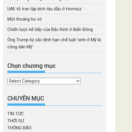
UAE tố Iran tập kích tàu dầu ở Hormuz
Một thoáng hư vô
Chiến lược kế tiếp của Bắc Kinh ở Biển Đông
Ông Trump ký sắc lệnh hạn chế luật ‘sinh ở Mỹ là
công dân Mỹ’
Chọn chương mục
Chọn
chương
mục
CHUYÊN MỤC
TIN TỨC
THỜI SỰ
THÔNG BÁO