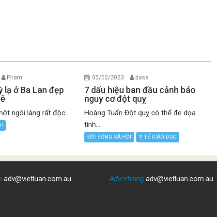
Pham
05/02/2023
dasa
ỳ lạ ở Ba Lan đẹp
7 dấu hiệu ban đầu cảnh báo
vẽ
nguy cơ đột quỵ
ột ngôi làng rất độc...
Hoàng Tuấn Đột quỵ có thể đe dọa
tính...
ỘI
ĐỜI SỐNG XÃ HỘI
Y TẾ GIÁO DỤC
o
adv@vietluan.com.au
Advertising
adv@vietluan.com.au