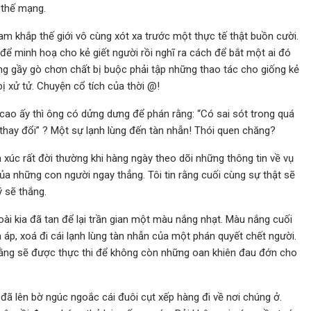
 thế mạng.
m khắp thế giới vô cùng xót xa trước một thực tế thật buồn cười.
để minh hoạ cho kẻ giết người rồi nghĩ ra cách để bắt một ai đó
g gầy gò chơn chất bị buộc phải tập những thao tác cho giống kẻ
ị xử tử. Chuyện cổ tích của thời @!
cao ấy thì ông có dửng dưng để phán rằng: “Có sai sót trong quá
 thay đổi” ? Một sự lạnh lùng đến tàn nhẫn! Thói quen chăng?
 xúc rất đời thường khi hàng ngày theo dõi những thông tin về vụ
ủa những con người ngay thẳng. Tôi tin rằng cuối cùng sự thật sẽ
 sẽ thắng.
i kia đã tan để lại trần gian một màu nắng nhạt. Màu nắng cuối
p, xoá đi cái lạnh lùng tàn nhẫn của một phán quyết chết người.
bằng sẽ được thực thi để không còn những oan khiên đau đớn cho
 đã lên bờ ngúc ngoắc cái đuôi cụt xếp hàng đi về nơi chúng ở.