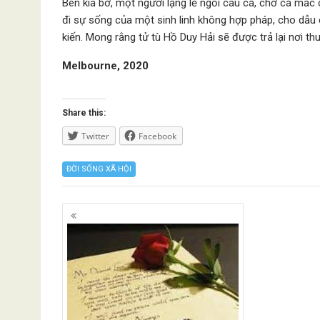
Bên kia bờ, một người lặng lẽ ngồi câu cá, chờ cá mắc
đi sự sống của một sinh linh không hợp pháp, cho dẫu c
kiến. Mong rằng tử tù Hồ Duy Hải sẽ được trả lại nơi t
Melbourne, 2020
Share this:
Twitter
Facebook
ĐỜI SỐNG XÃ HỘI
Posts
navigation