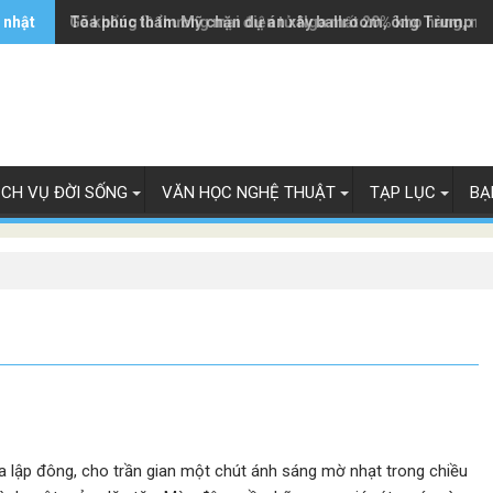
 nhật
Tòa phúc thẩm Mỹ chặn dự án xây ballroom, ông Trump k
Gã khổng lồ thương mại điện tử Nga mất 20% kho hàng, ng
ỊCH VỤ ĐỜI SỐNG
VĂN HỌC NGHỆ THUẬT
TẠP LỤC
BẠ
lập đông, cho trần gian một chút ánh sáng mờ nhạt trong chiều