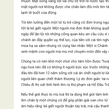
muộn. Mặt sông vắng với vài chú vịt trời rẽ nước tạo 
mặt người nơi không được che chắn làm đôi môi tím tái.
lạnh tê buốt của đông.
Tôi liên tưởng đến một tử tù trẻ cũng cô đơn trong ngục
tốt là kẻ giết người. Một người mẹ đơn thân không quy
ngày để lặn lội tới những cổng quan kêu xin cầu cứu vì 
chánh án đầy quyền uy, thế lực, của tiền với cái tên n
mùa hạ xa xăm nhưng vô cùng tàn nhẫn. Một vị Chánh 
sinh mệnh con người mà mù mờ chuyên môn đến vậy 
Chúng ta có nên khờ một chút cho tâm hồn được “hoà 
ngu hoá nên đã có không ít người bức xúc trước những 
đâu khi đã hơn 12 năm sống với cái án chết người lơ lử
người liên quan chết thảm thương. Lý do đơn giản: tai 
Chiêu đi thị sát tình hình tìm ra thủ phạm và Hổ Đầu 
Nếu thế giới thực bị mù loà thì ta dùng thế giới tâm li
tìm chân lý một chứng cớ để góp phần giải oan cho tử 
ám hiệu rằng: kẻ giết người thuận tay trái, mà cậu than