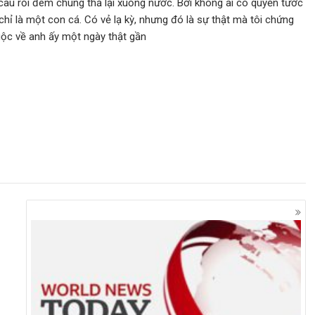
 câu rồi đem chúng thả lại xuống nước. Bởi không ai có quyền tước
hỉ là một con cá. Có vẻ lạ kỳ, nhưng đó là sự thật mà tôi chứng
huộc về anh ấy một ngày thật gần