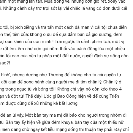
thành một mảng lăn tăn. Mùa đông về, những cơn gió rét, xoáy vào
 Những cành cây trơ trọi sót lại vài chiếc lá vàng cô đơn dưới cái
 tối, bị xích xiềng và tra tấn một cách dã man vì cái tội chưa diễn
ền thế, tiền của; không ô dù để dựa dẫm bán cả gió sương, đêm
sự oan khiên của con mình.! Trái ngược là cảnh phiên toà, một vị
ghe rất êm; êm như cơn gió nồm thổi vào cánh đồng lúa một chiều
án tối cao của nền tư pháp một đất nước, quyết định sự sống còn
sao?!
bình”, nhưng dường như Thượng đế không cho ta cái quyền tự
dối gian để song hành cùng người mẹ đi tìm chân lý. Chân lý ở
ng trong ngục tù và bóng tối! Không chỉ vậy, nó còn kéo theo 4
nạn và đột tử! Thế đấy! Ước gì Bao Công hiện về để cùng Triển
Trảm được dùng để xử những kẻ bất lương.
nh để an ủi vậy. Một bàn tay ma mị đã báo cho người trong nhóm đi
tù. Bàn tay ấy hiện về giữa đêm khuya, bàn tay của một thiếu nữ
h niên đang chờ ngày kết liễu mạng sống thì thuận tay phải. Đây chỉ