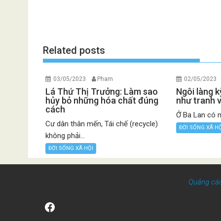
Related posts
03/05/2023
Pham
02/05/2023
Lá Thứ Thị Trưởng: Làm sao
Ngôi làng k
hủy bỏ những hóa chất đúng
như tranh 
cách
Ở Ba Lan có m
Cư dân thân mến, Tái chế (recycle)
ĐỜI SỐNG XÃ H
không phải...
ĐỜI SỐNG XÃ HỘI
Quảng cá
Facebook