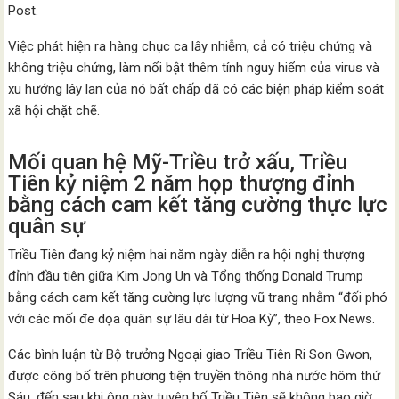
Post.
Việc phát hiện ra hàng chục ca lây nhiễm, cả có triệu chứng và
không triệu chứng, làm nổi bật thêm tính nguy hiểm của virus và
xu hướng lây lan của nó bất chấp đã có các biện pháp kiểm soát
xã hội chặt chẽ.
Mối quan hệ Mỹ-Triều trở xấu, Triều
Tiên kỷ niệm 2 năm họp thượng đỉnh
bằng cách cam kết tăng cường thực lực
quân sự
Triều Tiên đang kỷ niệm hai năm ngày diễn ra hội nghị thượng
đỉnh đầu tiên giữa Kim Jong Un và Tổng thống Donald Trump
bằng cách cam kết tăng cường lực lượng vũ trang nhằm “đối phó
với các mối đe dọa quân sự lâu dài từ Hoa Kỳ”, theo Fox News.
Các bình luận ​​từ Bộ trưởng Ngoại giao Triều Tiên Ri Son Gwon,
được công bố trên phương tiện truyền thông nhà nước hôm thứ
Sáu, đến sau khi ông này tuyên bố Triều Tiên sẽ không bao giờ