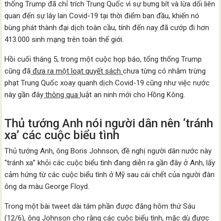
thống Trump đã chỉ trích Trung Quốc vì sự bưng bít và lừa dối liên
quan đến sự lây lan Covid-19 tại thời điểm ban đầu, khiến nó
bùng phát thành đại dịch toàn cầu, tính đến nay đã cướp đi hơn
413.000 sinh mạng trên toàn thế giới.
Hồi cuối tháng 5, trong một cuộc họp báo, tổng thống Trump
cũng đã
đưa ra một loạt quyết sách
chưa từng có nhằm trừng
phạt Trung Quốc xoay quanh dịch Covid-19 cũng như việc nước
này gần đây
thông qua
luật an ninh mới cho Hồng Kông.
Thủ tướng Anh nói người dân nên ‘tránh
xa’ các cuộc biểu tình
Thủ tướng Anh, ông Boris Johnson, đề nghị người dân nước này
“tránh xa” khỏi các cuộc biểu tình đang diễn ra gần đây ở Anh, lấy
cảm hứng từ các cuộc biểu tình ở Mỹ sau cái chết của người đàn
ông da màu George Floyd.
Trong một bài tweet dài tám phần được đăng hôm thứ Sáu
(12/6), ông Johnson cho rằng các cuộc biểu tình, mặc dù được