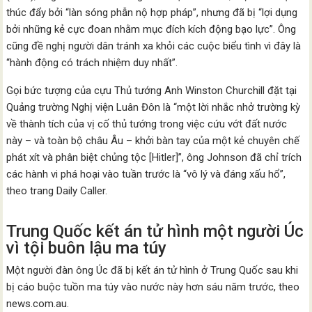
thúc đẩy bởi “làn sóng phẫn nộ hợp pháp”, nhưng đã bị “lợi dụng
bởi những kẻ cực đoan nhằm mục đích kích động bạo lực”. Ông
cũng đề nghị người dân tránh xa khỏi các cuộc biểu tình vì đây là
“hành động có trách nhiệm duy nhất”.
Gọi bức tượng của cựu Thủ tướng Anh Winston Churchill đặt tại
Quảng trường Nghị viện Luân Đôn là “một lời nhắc nhở trường kỳ
về thành tích của vị cố thủ tướng trong việc cứu vớt đất nước
này – và toàn bộ châu Âu – khởi bàn tay của một kẻ chuyên chế
phát xít và phân biệt chủng tộc [Hitler]”, ông Johnson đã chỉ trích
các hành vi phá hoại vào tuần trước là “vô lý và đáng xấu hổ”,
theo trang Daily Caller.
Trung Quốc kết án tử hình một người Úc
vì tội buôn lậu ma túy
Một người đàn ông Úc đã bị kết án tử hình ở Trung Quốc sau khi
bị cáo buộc tuồn ma túy vào nước này hơn sáu năm trước, theo
news.com.au.