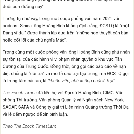
đuổi con đường này”.
Tương tự như vậy, trong một cuộc phỏng vấn năm 2021 với
podcast Sinica, ông Hoàng Bình khẳng định rằng, ĐCSTQ là “một
Đảng vĩ đại” được thành lập dựa trên “những học thuyết căn bản
hoặc cốt lõi của chủ nghĩa Mác”.
Trong cùng một cuộc phỏng vấn, ông Hoàng Bình cũng phủ nhận
sự tồn tại của các hành vi vi phạm nhân quyền ở khu vực Tân
Cương của Trung Quốc. Đồng thời, ông gọi các báo cáo về nạn
diệt chủng là “dối trá” và mô tả các trại tập trung, mà ĐCSTQ gọi
là trung tâm cải tạo, là
“khuôn viên, chứ không phải là trại”.
The Epoch Times
đã liên hệ với Đại sứ Hoàng Bình, CIMG, Văn
phòng Thị trưởng, Văn phòng Quản lý và Ngân sách New York,
SACAF, SAFA và Công ty giải trí Liên minh Quảng trường Thời Đại
và lễ đếm ngược để xin bình luận.
Theo
The Epoch Times
Lam