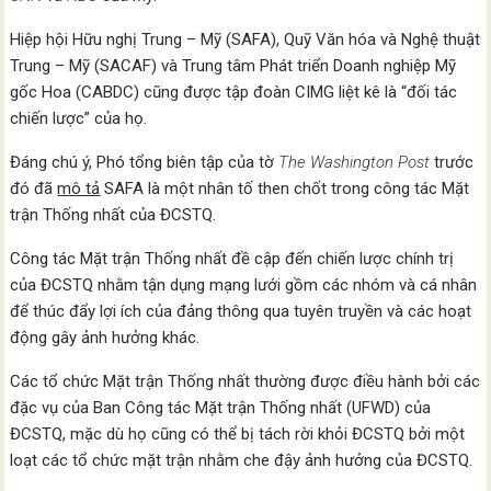
Hiệp hội Hữu nghị Trung – Mỹ (SAFA), Quỹ Văn hóa và Nghệ thuật
Trung – Mỹ (SACAF) và Trung tâm Phát triển Doanh nghiệp Mỹ
gốc Hoa (CABDC) cũng được tập đoàn CIMG liệt kê là “đối tác
chiến lược” của họ.
Đáng chú ý, Phó tổng biên tập ​​của tờ
The Washington Post
trước
đó đã
mô tả
SAFA là một nhân tố then chốt trong công tác Mặt
trận Thống nhất của ĐCSTQ.
Công tác Mặt trận Thống nhất đề cập đến chiến lược chính trị
của ĐCSTQ nhằm tận dụng mạng lưới gồm các nhóm và cá nhân
để thúc đẩy lợi ích của đảng thông qua tuyên truyền và các hoạt
động gây ảnh hưởng khác.
Các tổ chức Mặt trận Thống nhất thường được điều hành bởi các
đặc vụ của Ban Công tác Mặt trận Thống nhất (UFWD) của
ĐCSTQ, mặc dù họ cũng có thể bị tách rời khỏi ĐCSTQ bởi một
loạt các tổ chức mặt trận nhằm che đậy ảnh hưởng của ĐCSTQ.