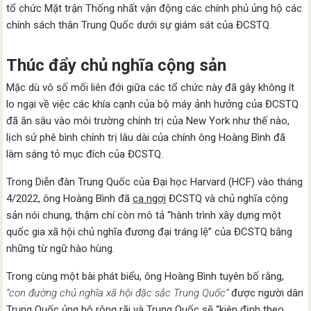
tổ chức Mặt trận Thống nhất vận động các chính phủ ủng hộ các
chính sách thân Trung Quốc dưới sự giám sát của ĐCSTQ.
Thúc đẩy chủ nghĩa cộng sản
Mặc dù vô số mối liên đới giữa các tổ chức này đã gây không ít
lo ngại về việc các khía cạnh của bộ máy ảnh hưởng của ĐCSTQ
đã ăn sâu vào môi trường chính trị của New York như thế nào,
lịch sử phê bình chính trị lâu dài của chính ông Hoàng Bình đã
làm sáng tỏ mục đích của ĐCSTQ.
Trong Diễn đàn Trung Quốc của Đại học Harvard (HCF) vào tháng
4/2022, ông Hoàng Bình đã
ca ngợi
ĐCSTQ và chủ nghĩa cộng
sản nói chung, thậm chí còn mô tả “hành trình xây dựng một
quốc gia xã hội chủ nghĩa đương đại tráng lệ” của ĐCSTQ bằng
những từ ngữ hào hùng.
Trong cùng một bài phát biểu, ông Hoàng Bình tuyên bố rằng,
“con đường chủ nghĩa xã hội đặc sắc Trung Quốc”
được người dân
Trung Quốc ủng hộ rộng rãi và Trung Quốc sẽ “kiên định theo