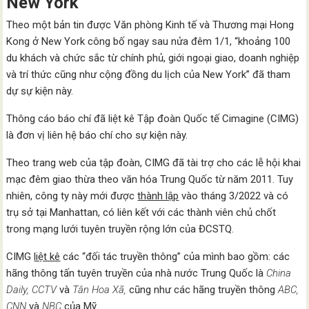
New York
Theo một bản tin được Văn phòng Kinh tế và Thương mại Hong
Kong ở New York công bố ngay sau nửa đêm 1/1, “khoảng 100
du khách và chức sắc từ chính phủ, giới ngoại giao, doanh nghiệp
và trí thức cũng như cộng đồng du lịch của New York” đã tham
dự sự kiện này.
Thông cáo báo chí đã liệt kê Tập đoàn Quốc tế Cimagine (CIMG)
là đơn vị liên hệ báo chí cho sự kiện này.
Theo trang web của tập đoàn, CIMG đã tài trợ cho các lễ hội khai
mạc đêm giao thừa theo văn hóa Trung Quốc từ năm 2011. Tuy
nhiên, công ty này mới được
thành lập
vào tháng 3/2022 và có
trụ sở tại Manhattan, có liên kết với các thành viên chủ chốt
trong mạng lưới tuyên truyền rộng lớn của ĐCSTQ.
CIMG
liệt kê
các “đối tác truyền thông” của mình bao gồm: các
hãng thông tấn tuyên truyền của nhà nước Trung Quốc là
China
Daily, CCTV
và
Tân Hoa Xã,
cũng như các hãng truyền thông
ABC,
CNN
và
NBC
của Mỹ.