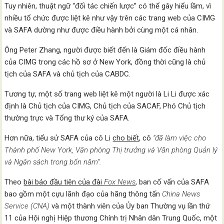
Tuy nhiên, thuật ngữ “đối tác chiến lược” có thể gây hiểu lầm, vì
nhiều tổ chức được liệt kê như vậy trên các trang web của CIMG
và SAFA dường như được điều hành bởi cùng một cá nhân.
Ông Peter Zhang, người được biết đến là Giám đốc điều hành
của CIMG trong các hồ sơ ở New York, đồng thời cũng là chủ
tịch của SAFA và chủ tịch của CABDC.
Tương tự, một số trang web liệt kê một người là Li Li được xác
định là Chủ tịch của CIMG, Chủ tịch của SACAF, Phó Chủ tịch
thường trực và Tổng thư ký của SAFA.
Hơn nữa, tiểu sử SAFA của cô Li
cho biết
, cô
“đã làm việc cho
Thành phố New York, Văn phòng Thị trưởng và Văn phòng Quản lý
và Ngân sách trong bốn năm”.
Theo
bài báo đầu tiên của đài
Fox News
, ban cố vấn của SAFA
bao gồm một cựu lãnh đạo của hãng thông tấn
China News
Service (CNA)
và một thành viên của Ủy ban Thường vụ lần thứ
11 của Hội nghị Hiệp thương Chính trị Nhân dân Trung Quốc, một