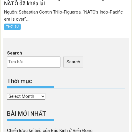
NATO đã khép lại
Nguồn: Sebastian Contin Trillo-Figueroa, “NATO’s Indo-Pacific
era is over”,...
THỜI SỰ
Search
Search
Thời mục
Thời
mục
BÀI MỚI NHẤT
Chiến lược kế tiếp của Bắc Kinh ở Biển Đông