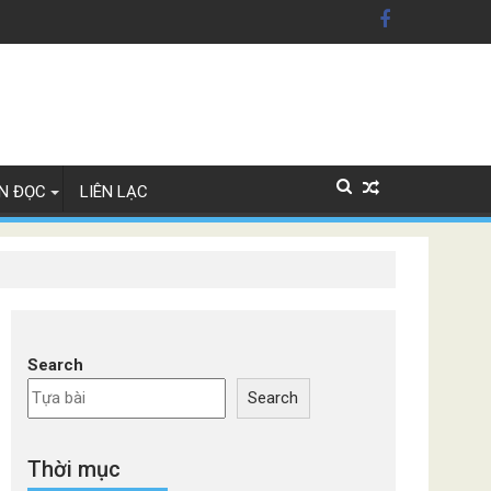
n Mỹ'
ây Lan
N ĐỌC
LIÊN LẠC
Search
Search
Thời mục