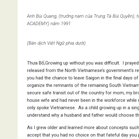
Anh Bùi Quang, (trưởng nam của Trung Tá Bùi Quyền), 
ACADEMY) năm 1991
(Bàn dịch Việt Ngữ phia dưới)
Thưa Bố,Growing up without you was difficult. I praye
released from the North Vietnamese’s government’s re-
you had the chance to leave Saigon in the final days 
organize the remnants of the remaining South Vietname
secure safe transit out of the country for mom, my b
house wife and had never been in the workforce while m
only spoke Vietnamese. As a child growing up in a singl
understand why a husband and father would choose this
As I grew older and learned more about concepts such 
accept that you had no choice on that fateful day you 