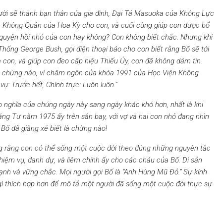
ười sẽ thành bạn thân của gia đình, Đại Tá Masuoka của Không Lực
n
Không Quân của Hoa Kỳ cho con, và cuối cùng giúp con được
bổ
nguyện hồi nhỏ
của con
hay không? Con không biết chắc. Nhưng khi
Thống George Bush, gọi điện thoại báo cho con biết rằng Bố sẽ tới
 con, và giúp con đeo cấp hiệu Thiếu Úy, con đã không dám tin.
là chừng nào, vì châm ngôn của khóa 1991 của
Học Viện K
hông
 vụ
: Trước hết, Chính trực: L
uôn luôn
.
”
o
nghĩa của chúng
ngày này sang ngày khác
khó hơn, nhất là khi
áng Tư năm 1975 ấy trên sân bay, với vợ và hai con nhỏ đang nhìn
m Bố đã
gi
ằng xé biết là chừng nào!
vọng rằng con có thể sống một cuộc đời theo đúng những nguyên tắc
hiệm
vụ, danh dự, và liêm chính ấy cho các cháu của Bố. Di sản
nh và vững chắc. Mọi người gọi Bố là “Anh Hùng Mũ Đỏ.” Sự kính
gì
thích hợp hơn để mô tả một người đã sống một cuộc đời thực sự