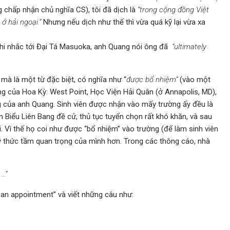
 chấp nhận chủ nghĩa CS), tôi đã dịch là
“trong cộng đồng Việt
ở hải ngoại.”
Nhưng nếu dịch như thế thì vừa quá kỹ lại vừa xa
khi nhắc tới Đại Tá Masuoka, anh Quang nói ông đã
“ultimately
 mà là một từ đặc biệt, có nghĩa như “
được bổ nhiệm”
(vào một
g của Hoa Kỳ: West Point, Học Viện Hải Quân (ở Annapolis, MD),
 của anh Quang. Sinh viên được nhận vào mấy trường ấy đều là
 Biểu Liên Bang đề cử, thủ tục tuyển chọn rất khó khăn, và sau
. Vì thế họ coi như được “bổ nhiệm” vào trường (để làm sinh viên
n ý thức tầm quan trọng của mình hơn. Trong các thông cáo, nhà
 …”
 an appointment” và viết những câu như: