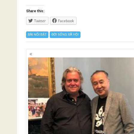
Share this:
Twitter
Facebook
BÀI NỔI BẬT
ĐỜI SỐNG XÃ HỘI
Posts
navigation