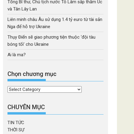
Tổng Bí thư, Chủ tịch nước Tô Lâm sắp thăm Úc
và Tân Lây Lan
Liên minh châu Âu sử dụng 1.4 tỷ euro từ tài sản
Nga để hỗ trợ Ukraine
Thụy Điển sẽ giao phương tiện thuộc ‘đội tàu
bóng tối’ cho Ukraine
Ai là ma?
Chọn chương mục
Chọn
chương
mục
CHUYÊN MỤC
TIN TỨC
THỜI SỰ