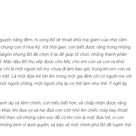
nguyện
hằng đêm
, hi vọng Bố sẽ thoát khỏi trại giam của nhà cầm
à chúng con ở Hoa Kỳ.
Với thời gian,
con biết được rằng trong những
 Sàigòn nhưng Bố đã chọn ở lại để
giúp tổ chức
những
thành phần
ố
. Mặc dầu Bố thu xếp được cho Mẹ, cho em con và con ra khỏi
 chỉ là một người nội trợ, chưa
đi làm
bao giờ
, trong khi em con và
 Việt. Là một đứa trẻ lớn lên trong một gia đình chỉ có người mẹ với
 một người chồng, một người cha lại có thể
làm
như thế. Ý nghĩ ấy
anh dự và liêm chính, con hiểu biết hơn, và chấp nhận được rằng
khác khi đưa vợ và hai đứa con còn nhỏ lên chiếc máy bay thoát
n
hổ thẹn với những cảm xúc
đã có
khi còn
là một đứa trẻ,
vì con
những binh sĩ dưới quyền, và bảo vệ một chính phủ Bố đã tuyên thệ