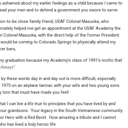
y ashamed about my earlier feelings as a child because I came to
to lead your men and to defend a government you swore to serve.
on-to-be close family friend, USAF Colonel Masuoka, who
mately helped me get an appointment at the USAF Academy the
n Colonel Masuoka, with the direct help of the former President
u would be coming to Colorado Springs to physically attend my
cer bars,
 at my graduation because my Academy’s class of 1991’s motto that
y Always”.
y these words day in and day out is more difficult, especially
il 1975 on an airplane tarmac with your wife and two young sons
y torn that must have made you feel!
 I can live a life true to principles that you have lived by and
o your grandsons. Your legacy in the South Vietnamese community
 or Hero with a Red Beret. How amazing a tribute and I cannot
 has lived a truly heroic life.