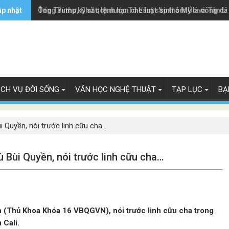
ập nhật
Ông Trump ký sắc lệnh hạn chế luật 'sinh ở Mỹ là công dâ
Tổng Bí thư, Chủ tịch nước Tô Lâm sắp thăm Úc và Tân L
ỊCH VỤ ĐỜI SỐNG
VĂN HỌC NGHỆ THUẬT
TẠP LỤC
BẠ
ùi Quyền, nói trước linh cữu cha…
ù Bùi Quyền, nói trước linh cữu cha…
ền (Thủ Khoa Khóa 16 VBQGVN), nói trước linh cữu cha trong
 Cali.