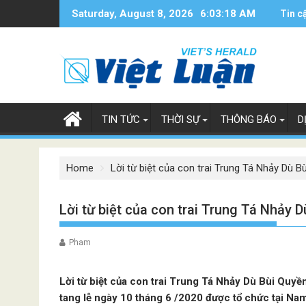
Skip
Saturday, August 8, 2026
6:03:19 AM
Tin c
to
content
TIN TỨC
THỜI SỰ
THÔNG BÁO
D
Home
Lời từ biệt của con trai Trung Tá Nhảy Dù B
Lời từ biệt của con trai Trung Tá Nhảy D
Pham
Lời từ biệt của con trai Trung Tá Nhảy Dù Bùi Quy
tang lễ ngày 10 tháng 6 /2020 được tổ chức tại Nam