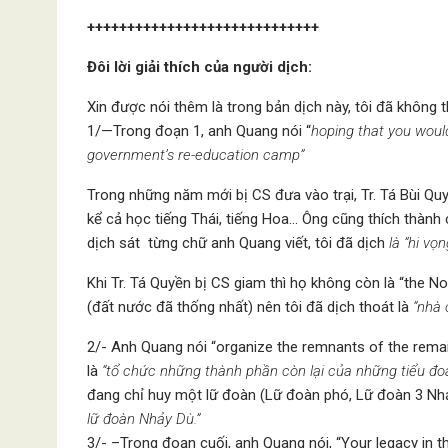
+++++++++++++++++++++++++++++
Đôi lời giải thích của người dịch:
Xin được nói thêm là trong bản dịch này, tôi đã không
1/—Trong đoạn 1, anh Quang nói “
hoping that you wou
government’s re-education camp”
Trong những năm mới bị CS đưa vào trại, Tr. Tá Bùi Qu
kể cả học tiếng Thái, tiếng Hoa… Ông cũng thích thành 
dịch sát từng chữ anh Quang viết, tôi đã dịch
là ”hi vọ
Khi Tr. Tá Quyền bị CS giam thì họ không còn là “the 
(đất nước đã thống nhất) nên tôi đã dịch thoát là
“nhà 
2/- Anh Quang nói “organize the remnants of the remai
là
“tổ chức những thành phần còn lại của những tiểu đoà
đang chỉ huy một lữ đoàn (Lữ đoàn phó, Lữ đoàn 3 Nhảy
lữ đoàn Nhảy Dù.”
3/- –Trong đoạn cuối, anh Quang nói, “Your legacy in