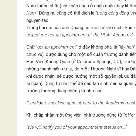
Nam thống nhất (chỉ khác nhau ở chấp nhận, hay không
Nam.”
Đúng ra, cũng có thể dịch là
”trong cộng đồng VN 
nguyên tác.
Trong bài nói của anh Quang có một từ khó dịch. Sau 
helped me get an appointment at the USAF Academy.”
Chữ “
get an appointment
” ở đây không phải là “
lấy hẹn
”
chức vụ), được dùng cho một số quân trường danh tiến
Học Viện Không Quân (ở Colorado Springs, CO), trường
những thanh niên ưu tú, do một Thượng Nghị sĩ hay Dân
khi được nhận, sẽ được hưởng một số quyền lợi, ưu đãi
sĩ quan). Dùng từ như thế để các tân sinh viên sĩ qua
trường thường dùng những từ như sau:
“Candidates seeking appointment to the Academy must
Khi chấp nhận một ứng viên, nhà trường dùng từ “offer
“We will notify you of your appointment status on …”