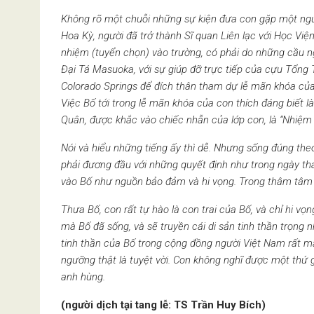
Không rõ m
ột chuỗi những sự kiện đưa con gặp một ng
Hoa Kỳ, người đã trở thành
S
ĩ quan
L
iên lạc với
Học Việ
nhiệm (tuyển chọn)
vào trường, có phải do những cầu 
Đại Tá Masuoka, với sự giúp đỡ trực tiếp của cựu Tổng 
Colorado Springs để đích thân tham dự lễ mãn khóa của
Việc Bố tới
trong
lễ mãn khóa của con thích
đáng
biết 
Quân, được khắc vào chiếc nhẫn của lớp con, là “Nhiệm
Nói và hiểu những tiếng ấy thì dễ. Nhưng
s
ống đúng
the
phải đương đầu với những quyết định như trong ngày th
vào Bố như nguồn bảo đảm và hi vọng. Trong thâm tâ
Thưa Bố, c
on rất
tự hào
là con trai của Bố, và chỉ hi 
mà Bố đã sống, và sẽ truyền cái di sản tinh thần trọng
n
tinh thần của Bố trong cộng đồng người Việt
Nam
rất mạ
ngưỡng
thật là tuyệt vời.
Con không nghĩ được một
thứ 
anh hùng.
(người dịch tại tang lễ: TS Trần Huy Bích)