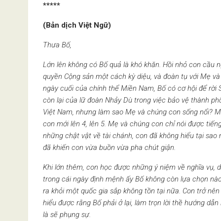
*****
(Bản dịch Việt Ngữ)
Thưa Bố,
L
ớn lên không có Bố
quả là
khó khăn
.
Hồi nhỏ con cầu 
quyền Cộng sản một
cách kỳ diệu
, và đoàn tụ với Mẹ v
ngày cuối của chính thể Miền Nam, Bố có cơ hội để rời
còn lại của lữ đo
àn Nhảy Dù
trong việc
bảo vệ
thành ph
Việt Nam, nhưng làm sao Mẹ và chúng con sống nổi? Mẹ
c
on mới lên 4, lên 5. Mẹ và chúng con chỉ nói được tiếng
những
chật
vật về tài chánh, con đã không hiểu tại sao
đã khiến con vừa buồn vừa
pha chút
giận.
Khi lớn thêm, con học được những ý niệm về nghĩa vụ, d
trong
cái
ngày định mệnh ấy Bố không còn lựa chọn nào 
ra khỏi một quốc gia sắp không tồn tại nữa. Con
trở nê
hiểu được rằng Bố phải ở lại, làm tr
ọn lời thề
hướng dẫn 
là sẽ phụng sự.