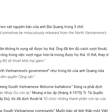
 theo sát nguyên bản của anh Bùi Quang trong 3 chỗ:
ld somehow be miraculously released from the North Vietnamese’s
yền không hi vọng sẽ được họ thả. Ông đã tìm đủ cách vượt thoát,
công trong việc vượt ngục hơn là mong được họ thả. Vì thế, thay vì
ng Bố sẽ thoát khỏi trại giam.”
North Vietnamese’s government” như trong lời của anh Quang nữa
cầm quyền Cộng sản.”
ning South Vietnamese Airborne battalions.” Đúng ra phải dịch
n Nhảy Dù còn lại.”
Nhưng vì lúc ấy (tháng 4-1975) Tr. Tá Quyền
 Dù), tôi đã dịch thoát là
“tổ chức những thành phần còn lại của
 the South Vietnamese community.” Muốn bảo vệ tinh thần một Việt