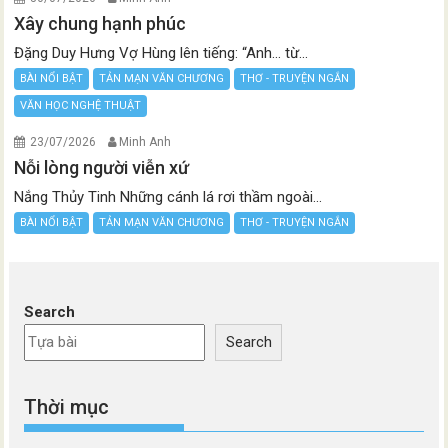
Xây chung hạnh phúc
Đặng Duy Hưng Vợ Hùng lên tiếng: “Anh… từ...
BÀI NỔI BẬT
TẢN MẠN VĂN CHƯƠNG
THƠ - TRUYỆN NGẮN
VĂN HỌC NGHỆ THUẬT
23/07/2026
Minh Anh
Nỗi lòng người viễn xứ
Nắng Thủy Tinh Những cánh lá rơi thầm ngoài...
BÀI NỔI BẬT
TẢN MẠN VĂN CHƯƠNG
THƠ - TRUYỆN NGẮN
Search
Search
Thời mục