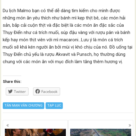
Du lịch Malmo bạn có thể dễ dàng tìm kiếm cho mình được
những món ăn yêu thích như bánh mì kẹp thịt bê, các món hải
sản, bắp cải cuộn thịt và đặc biệt là các món ăn đặc sắc của
Thụy Điển như cá trích muối, súp đậu vàng với rượu pân và bánh
kếp hay món thịt viên với mì macaroni…Lưu ý là món cá trích
muối sẽ khá kén người ăn bởi mùi vị khó chịu của nó. Đồ uống tại
Thụy Điển chủ yếu là rượu Akvavit và Punsch, họ thường dùng
chung với các món ăn với mục đích làm tăng thêm hương vị.
Share this:
Twitter
Facebook
TẢN MẠN VĂN CHƯƠNG
TẠP LỤC
Posts
navigation