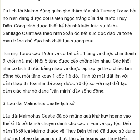
Du lịch tới Malmo đừng quên ghé thăm tòa nhà Turning Torso bởi
nó hiện đang được coi là viên ngọc trắng của đất nước Thụy
Điển. Công trình được thiết kế bởi nhà kiến trúc sư tài ba
Santiago Calatrava theo hình xoắn ốc hết sức độc đáo và tone
màu trắng chủ đạo tinh khiết tựa sương mai.
Turning Torso cáo 190m và có tất cả 54 tầng và được chia thành
9 khối nhà, mỗi khối 5 tầng được xếp chồng lên nhau. Các khối
nhà có kích thước bằng nhau và được lắp ráp lại theo chiều kim
đồng hồ, mỗi tầng xoay 1 gốc 1,6 độ. Tính từ mặt đất lên với
đỉnh tháp thì tòa nhà đã xoay được 90 độ so với mặt đất tạo
cảm giác như nó đang “vặn mình” đầy sống động.
3. Lâu đài Malmöhus Castle lịch sử
Lâu đài Malmöhus Castle đã có những quá khứ huy hoàng vào
thế kỉ 16 bởi là nơi chuyên dành cho các vị vua và quý tộc. Đến
năm 1658 khi Malmö thuộc về Thụy Điển thì nó đã được sử dụng
như một pháo đài quân sự thực thụ của hoàng gia Thụy Điển.