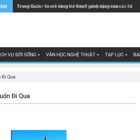
nhật
Trung Quốc - từ mỏ vàng trở thành gánh nặng của các hãng 
Israel bác kế hoạch Gaza do ông Trump hậu thuẫn
ỊCH VỤ ĐỜI SỐNG
VĂN HỌC NGHỆ THUẬT
TẠP LỤC
BẠ
 Đi Qua
uốn Đi Qua