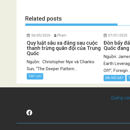
Related posts
06/05/2026
Pham
07/07/2025
Quy luật sâu xa đằng sau cuộc
Đòn bẩy đấ
thanh trừng quân đội của Trung
Quốc đang 
Quốc
Nguồn: James 
Nguồn: Christopher Nye và Charles
Earth Leverag
Sun, “The Deeper Pattern...
Off”, Foreign..
TẠP LỤC
BÀI NỔI BẬT
Quảng cá
Facebook