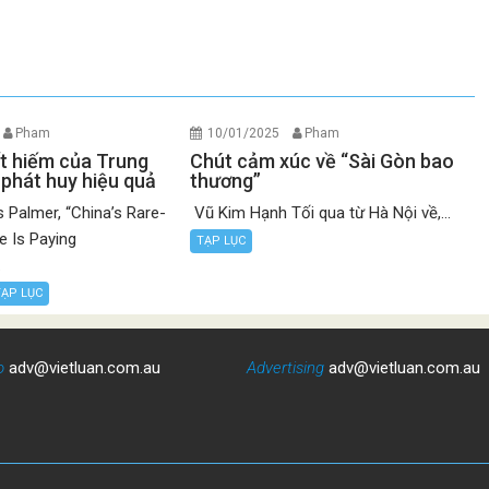
Pham
10/01/2025
Pham
t hiếm của Trung
Chút cảm xúc về “Sài Gòn bao
phát huy hiệu quả
thương”
Palmer, “China’s Rare-
Vũ Kim Hạnh Tối qua từ Hà Nội về,...
e Is Paying
TẠP LỤC
.
TẠP LỤC
o
adv@vietluan.com.au
Advertising
adv@vietluan.com.au