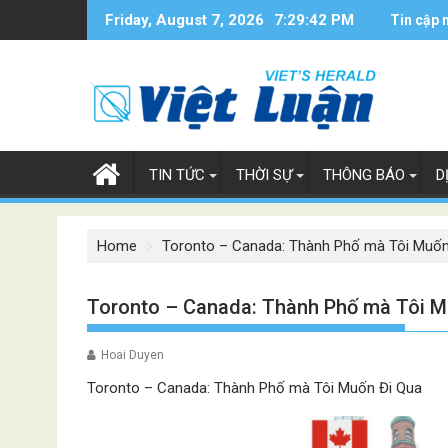
Skip
Friday, August 7, 2026
7:29:43 PM
Tin cập 
to
content
TIN TỨC
THỜI SỰ
THÔNG BÁO
D
Home
Toronto – Canada: Thành Phố mà Tôi Muốn
Toronto – Canada: Thành Phố mà Tôi M
Hoai Duyen
Toronto – Canada: Thành Phố mà Tôi Muốn Đi Qua