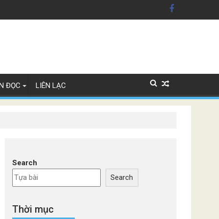
xe Đức
N ĐỌC
LIÊN LẠC
Search
Search
Thời mục