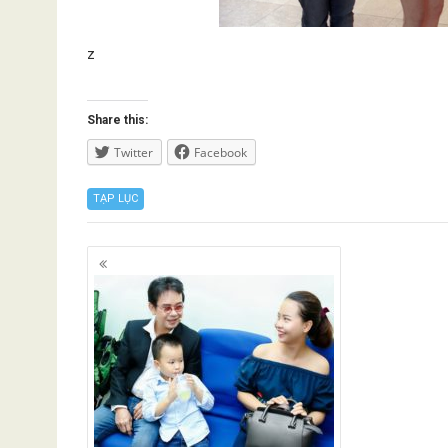
z
Share this:
Twitter
Facebook
TẠP LỤC
Posts
navigation