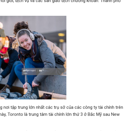
môi giới, dịch vụ và các sàn giao dịch chướng khoán. Thành phố
nơi tập trung lớn nhất các trụ sở của các công ty tài chính trên
 này, Toronto là trung tâm tài chính lớn thứ 3 ở Bắc Mỹ sau New