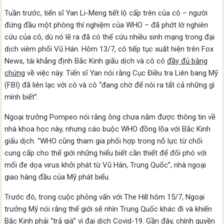
Tuần trước, tiến sĩ Yan Li-Meng tiết lộ cấp trên của cô – người
đứng đầu một phòng thí nghiệm của WHO – đã phớt lờ nghiên
cứu của cô, dù nó lẽ ra đã có thể cứu nhiều sinh mạng trong đại
dịch viêm phổi Vũ Hán. Hôm 13/7, cô tiếp tục xuất hiện trên Fox
News, tái khẳng định Bắc Kinh giấu dịch và cô có
đầy đủ bằng
chứng
về việc này. Tiến sĩ Yan nói rằng Cục Điều tra Liên bang Mỹ
(FBI) đã liên lạc với cô và cô “đang chờ để nói ra tất cả những gì
mình biết”.
Ngoại trưởng Pompeo nói rằng ông chưa nắm được thông tin về
nhà khoa học này, nhưng cáo buộc WHO đồng lõa với Bắc Kinh
giấu dịch. “WHO cũng tham gia phối hợp trong nỗ lực từ chối
cung cấp cho thế giới những hiểu biết cần thiết để đối phó với
mối đe dọa virus khởi phát từ Vũ Hán, Trung Quốc”, nhà ngoại
giao hàng đầu của Mỹ phát biểu.
Trước đó, trong cuộc phỏng vấn với The Hill hôm 15/7, Ngoại
trưởng Mỹ nói rằng thế giới sẽ nhìn Trung Quốc khác đi và khiến
Bắc Kinh phải
“trả giá”
vì đại dịch Covid-19. Gần đây, chính quyền