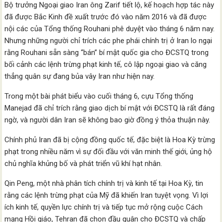
Bộ trưởng Ngoại giao Iran ông Zarif tiết lộ, kế hoạch hợp tác này
đã được Bắc Kinh đề xuất trước đó vào năm 2016 và đã được
nội các của Tổng thống Rouhani phê duyệt vào tháng 6 năm nay.
Nhưng những người chỉ trích các phe phái chính trị ở Iran lo ngại
rằng Rouhani sẵn sàng “bán” bí mật quốc gia cho ĐCSTQ trong
bối cảnh các lệnh trừng phạt kinh tế, cô lập ngoại giao và căng
thẳng quân sự đang bủa vây Iran như hiện nay.
Trong một bài phát biểu vào cuối tháng 6, cựu Tổng thống
Manejad đã chỉ trích rằng giao dịch bí mật với ĐCSTQ là rất đáng
ngờ, và người dân Iran sẽ không bao giờ đồng ý thỏa thuận này.
Chính phủ Iran đã bị cộng đồng quốc tế, đặc biệt là Hoa Kỳ trừng
phạt trong nhiều năm vì sự đối đầu với văn minh thế giới, ủng hộ
chủ nghĩa khủng bố và phát triển vũ khí hạt nhân.
Qin Peng, một nhà phân tích chính trị và kinh tế tại Hoa Kỳ, tin
rằng các lệnh trừng phạt của Mỹ đã khiến Iran tuyệt vọng. Vì lợi
ích kinh tế, quyền lực chính trị và tiếp tục mở rộng cuộc Cách
mạng Hồi giáo, Tehran đã chọn đầu quân cho ĐCSTQ và chấp