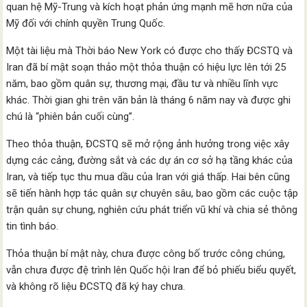
quan hệ Mỹ-Trung và kích hoạt phản ứng mạnh mẽ hơn nữa của
Mỹ đối với chính quyền Trung Quốc.
Một tài liệu mà Thời báo New York có được cho thấy ĐCSTQ và
Iran đã bí mật soạn thảo một thỏa thuận có hiệu lực lên tới 25
năm, bao gồm quân sự, thương mại, đầu tư và nhiều lĩnh vực
khác. Thời gian ghi trên văn bản là tháng 6 năm nay và được ghi
chú là “phiên bản cuối cùng”.
Theo thỏa thuận, ĐCSTQ sẽ mở rộng ảnh hưởng trong việc xây
dựng các cảng, đường sắt và các dự án cơ sở hạ tầng khác của
Iran, và tiếp tục thu mua dầu của Iran với giá thấp. Hai bên cũng
sẽ tiến hành hợp tác quân sự chuyên sâu, bao gồm các cuộc tập
trận quân sự chung, nghiên cứu phát triển vũ khí và chia sẻ thông
tin tình báo.
Thỏa thuận bí mật này, chưa được công bố trước công chúng,
vẫn chưa được đệ trình lên Quốc hội Iran để bỏ phiếu biểu quyết,
và không rõ liệu ĐCSTQ đã ký hay chưa.