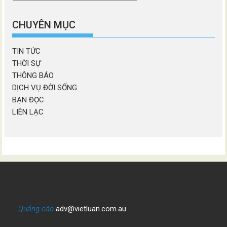
chương
mục
CHUYÊN MỤC
TIN TỨC
THỜI SỰ
THÔNG BÁO
DỊCH VỤ ĐỜI SỐNG
BẠN ĐỌC
LIÊN LẠC
Quảng cáo
adv@vietluan.com.au