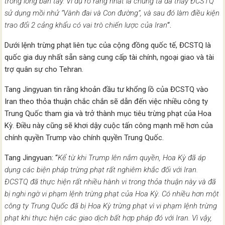
trong lòng bàn tay. Ví dụ rõ ràng nhất là chúng ta đã thấy ĐCSTQ
sử dụng mồi nhử “Vành đai và Con đường”, và sau đó làm điều kiện
trao đổi 2 cảng khẩu có vai trò chiến lược của Iran
“.
Dưới lệnh trừng phạt liên tục của cộng đồng quốc tế, ĐCSTQ là
quốc gia duy nhất sẵn sàng cung cấp tài chính, ngoại giao và tài
trợ quân sự cho Tehran.
Tang Jingyuan tin rằng khoản đầu tư khổng lồ của ĐCSTQ vào
Iran theo thỏa thuận chắc chắn sẽ dẫn đến việc nhiều công ty
Trung Quốc tham gia và trở thành mục tiêu trừng phạt của Hoa
Kỳ. Điều này cũng sẽ khơi dậy cuộc tấn công mạnh mẽ hơn của
chính quyền Trump vào chính quyền Trung Quốc.
Tang Jingyuan: “
Kể từ khi Trump lên nắm quyền, Hoa Kỳ đã áp
dụng các biện pháp trừng phạt rất nghiêm khắc đối với Iran.
ĐCSTQ đã thực hiện rất nhiều hành vi trong thỏa thuận này và đã
bị nghi ngờ vi phạm lệnh trừng phạt của Hoa Kỳ. Có nhiều hơn một
công ty Trung Quốc đã bị Hoa Kỳ trừng phạt vì vi phạm lệnh trừng
phạt khi thực hiện các giao dịch bất hợp pháp đó với Iran. Vì vậy,