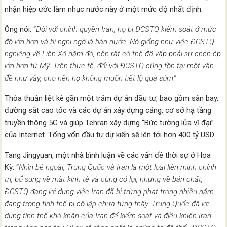
nhận hiệp ước làm nhục nước này ở một mức độ nhất định.
Ông nói: “
Đối với chính quyền Iran, họ bị ĐCSTQ kiểm soát ở mức
độ lớn hơn và bị nghi ngờ là bán nước. Nó giống như việc ĐCSTQ
nghiêng về Liên Xô năm đó, nên rất có thể đã vấp phải sự chèn ép
lớn hơn từ Mỹ. Trên thực tế, đối với ĐCSTQ cũng tồn tại một vấn
đề như vậy, cho nên họ không muốn tiết lộ quá sớm
.”
Thỏa thuận liệt kê gần một trăm dự án đầu tư, bao gồm sân bay,
đường sắt cao tốc và các dự án xây dựng cảng, cơ sở hạ tầng
truyền thông 5G và giúp Tehran xây dựng “Bức tường lửa vĩ đại”
của Internet. Tổng vốn đầu tư dự kiến sẽ lên tới hơn 400 tỷ USD.
Tang Jingyuan, một nhà bình luận về các vấn đề thời sự ở Hoa
Kỳ: “
Nhìn bề ngoài, Trung Quốc và Iran là một loại liên minh chính
trị, bổ sung về mặt kinh tế và cùng có lợi, nhưng về bản chất,
ĐCSTQ đang lợi dụng việc Iran đã bị trừng phạt trong nhiều năm,
đang trong tình thế bị cô lập chưa từng thấy. Trung Quốc đã lợi
dụng tình thế khó khăn của Iran để kiểm soát và điều khiển Iran