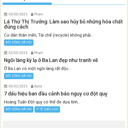
03/05/2023
Pham
Lá Thứ Thị Trưởng: Làm sao hủy bỏ những hóa chất
đúng cách
Cư dân thân mến, Tái chế (recycle) không phải...
ĐỜI SỐNG XÃ HỘI
02/05/2023
Pham
Ngôi làng kỳ lạ ở Ba Lan đẹp như tranh vẽ
Ở Ba Lan có một ngôi làng rất độc...
ĐỜI SỐNG XÃ HỘI
05/02/2023
dasa
7 dấu hiệu ban đầu cảnh báo nguy cơ đột quỵ
Hoàng Tuấn Đột quỵ có thể đe dọa tính...
ĐỜI SỐNG XÃ HỘI
Y TẾ GIÁO DỤC