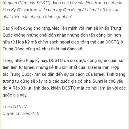
từ quan điểm này, ĐCSTQ đang phá hủy các lệnh trừng phạt của
Hoa Kỳ đối với Iran và là bàn tay đen lớn nhất bí mật hỗ trợ Iran
phát triển các chương trình hạt nhân
“.
Các ý kiến cũng cho rằng, việc liên minh với Iran sẽ khiến Trung
Quốc không những phải đón nhận những đòn tấn công lớn hơn
nữa từ Hoa Kỳ mà chính sách ngoại giao tổng thể của ĐCSTQ ở
Trung Đông cũng sẽ chịu thiệt hại đáng kể.
Trong nhiều thập kỷ nay, ĐCSTQ đã có được công nghệ quân sự
tiên tiến từ Israel, nhưng kẻ thù lớn nhất của Israel là Iran. Hợp
tác Trung Quốc-Iran sẽ dẫn đến sự xa cách của Israel. Tình trạng
tương tự cũng sẽ xảy ra ở các quốc gia có phái Sunni là chủ yếu
do Ả Rập Xê-út lãnh đạo, khiến ĐCSTQ mất cơ hội làm ăn với các
quốc gia này.
Theo NTDTV
Quỳnh Chi biên dịch