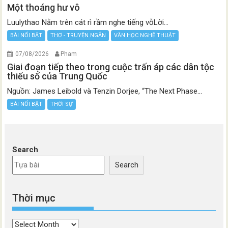
Một thoáng hư vô
Luulythao Nằm trên cát rì rầm nghe tiếng vỗLời...
BÀI NỔI BẬT
THƠ - TRUYỆN NGẮN
VĂN HỌC NGHỆ THUẬT
07/08/2026
Pham
Giai đoạn tiếp theo trong cuộc trấn áp các dân tộc
thiểu số của Trung Quốc
Nguồn: James Leibold và Tenzin Dorjee, “The Next Phase...
BÀI NỔI BẬT
THỜI SỰ
Search
Search
Thời mục
Thời