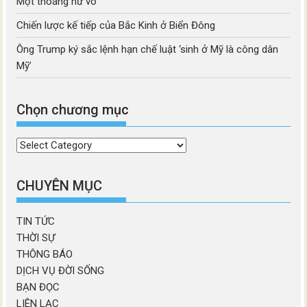
Một thoáng hư vô
Chiến lược kế tiếp của Bắc Kinh ở Biển Đông
Ông Trump ký sắc lệnh hạn chế luật ‘sinh ở Mỹ là công dân
Mỹ’
Chọn chương mục
Chọn
chương
mục
CHUYÊN MỤC
TIN TỨC
THỜI SỰ
THÔNG BÁO
DỊCH VỤ ĐỜI SỐNG
BẠN ĐỌC
LIÊN LẠC