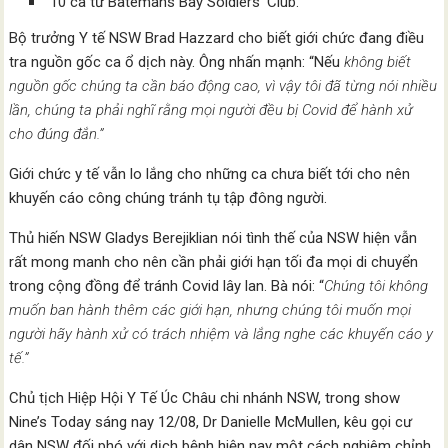
10 ca từ Batemans Bay Soldiers’ Club.
Bộ trưởng Y tế NSW Brad Hazzard cho biết giới chức đang điều
tra nguồn gốc ca ổ dịch này. Ông nhấn mạnh: “Nếu
không biết
nguồn gốc chúng ta cần báo động cao, vì vậy tôi đã từng nói nhiều
lần, chúng ta phải nghĩ rằng mọi người đều bị Covid để hành xử
cho đúng đắn.”
Giới chức y tế vẫn lo lắng cho những ca chưa biết tới cho nên
khuyến cáo công chúng tránh tụ tập đông người.
Thủ hiến NSW Gladys Berejiklian nói tình thế của NSW hiện vẫn
rất mong manh cho nên cần phải giới hạn tối đa mọi di chuyển
trong cộng đồng để tránh Covid lây lan. Bà nói: “
Chúng tôi không
muốn ban hành thêm các giới hạn, nhưng chúng tôi muốn mọi
người hãy hành xử có trách nhiệm và lắng nghe các khuyến cáo y
tế.”
Chủ tịch Hiệp Hội Y Tế Úc Châu chi nhánh NSW, trong show
Nine’s Today sáng nay 12/08, Dr Danielle McMullen, kêu gọi cư
dân NSW đối phó với dịch bệnh hiện nay một cách nghiêm chỉnh