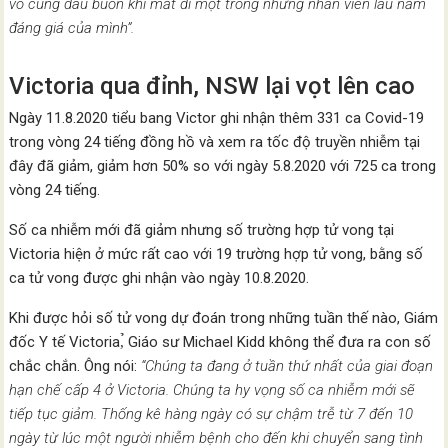
vô cùng đau buồn khi mất đi một trong những nhân viên lâu năm
đáng giá của mình”.
Victoria qua đỉnh, NSW lại vọt lên cao
Ngày 11.8.2020 tiểu bang Victor ghi nhận thêm 331 ca Covid-19
trong vòng 24 tiếng đồng hồ và xem ra tốc độ truyền nhiễm tại
đây đã giảm, giảm hơn 50% so với ngày 5.8.2020 với 725 ca trong
vòng 24 tiếng.
Số ca nhiễm mới đã giảm nhưng số trường hợp tử vong tại
Victoria hiện ở mức rất cao với 19 trường hợp tử vong, bằng số
ca tử vong được ghi nhận vào ngày 10.8.2020.
Khi được hỏi số tử vong dự đoán trong những tuần thế nào, Giám
đốc Y tế Victoria,̉ Giáo sư Michael Kidd không thể đưa ra con số
chắc chắn. Ông nói:
“Chúng ta đang ở tuần thứ nhất của giai đoạn
hạn chế cấp 4 ở Victoria. Chúng ta hy vọng số ca nhiễm mới sẽ
tiếp tục giảm. Thống kê hàng ngày có sự chậm trễ từ 7 đến 10
ngày từ lúc một người nhiễm bệnh cho đến khi chuyển sang tình