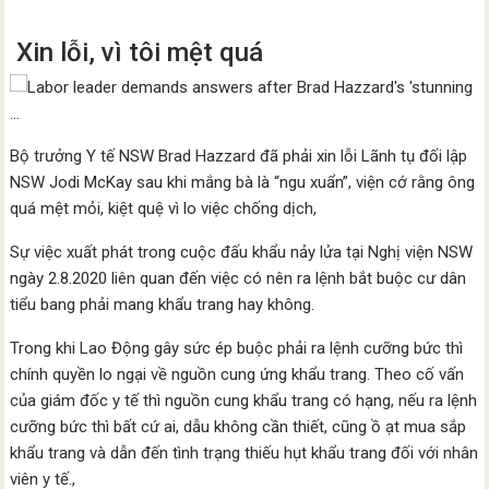
Xin lỗi, vì tôi mệt quá
Bộ trưởng Y tế NSW Brad Hazzard đã phải xin lỗi Lãnh tụ đối lập
NSW Jodi McKay sau khi mắng bà là “ngu xuẩn”, viện cớ rằng ông
quá mệt mỏi, kiệt quệ vì lo việc chống dịch,
Sự việc xuất phát trong cuộc đấu khẩu nảy lửa tại Nghị viện NSW
ngày 2.8.2020 liên quan đến việc có nên ra lệnh bắt buộc cư dân
tiểu bang phải mang khẩu trang hay không.
Trong khi Lao Động gây sức ép buộc phải ra lệnh cưỡng bức thì
chính quyền lo ngại về nguồn cung ứng khẩu trang. Theo cố vấn
của giám đốc y tế thì nguồn cung khẩu trang có hạng, nếu ra lệnh
cưỡng bức thì bất cứ ai, dẫu không cần thiết, cũng ồ ạt mua sắp
khẩu trang và dẫn đến tình trạng thiếu hụt khẩu trang đối với nhân
viên y tế.,