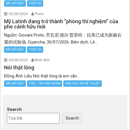
BÀI NỔI BẬT
THỜI SỰ
05/08/2026
Pham
Mỹ Latinh đang trở thành “phòng thí nghiệm” của
phe cánh hữu mới
Nguồn: Giovani Prete, 乔瓦尼·德尔·普雷特：拉美已成为新极右
翼的试验场, Guancha, 30/07/2026. Biên dịch: Lê...
BÀI NỔI BẬT
THỜI SỰ
04/08/2026
Minh Anh
Nói thật lòng
Đồng Ánh Liễu Nói thật lòng là em vẫn...
BÀI NỔI BẬT
THƠ - TRUYỆN NGẮN
VĂN HỌC NGHỆ THUẬT
Search
Search