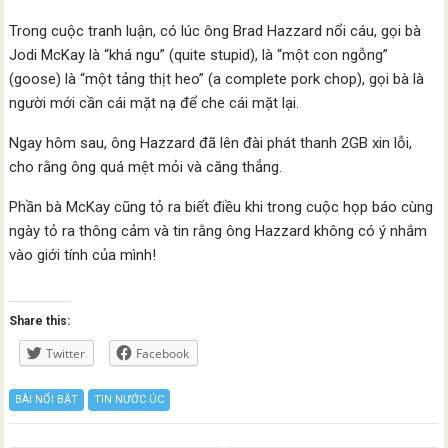
Trong cuộc tranh luận, có lúc ông Brad Hazzard nổi cáu, gọi bà
Jodi McKay là “khá ngu” (quite stupid), là “một con ngỗng”
(goose) là “một tảng thịt heo” (a complete pork chop), gọi bà là
người mới cần cái mặt nạ để che cái mặt lại.
Ngay hôm sau, ông Hazzard đã lên đài phát thanh 2GB xin lỗi,
cho rằng ông quá mệt mỏi và căng thẳng.
Phần bà McKay cũng tỏ ra biết điều khi trong cuộc họp báo cùng
ngày tỏ ra thông cảm và tin rằng ông Hazzard không có ý nhắm
vào giới tính của mình!
Share this:
Twitter
Facebook
BÀI NỔI BẬT
TIN NƯỚC ÚC