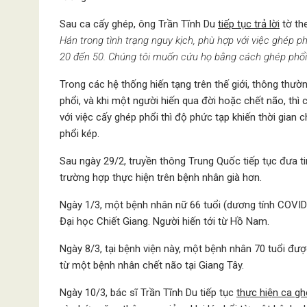
Sau ca cấy ghép, ông Trần Tĩnh Du
tiếp tục trả lời
tờ th
Hán trong tình trạng nguy kịch, phù hợp với việc ghép p
20 đến 50. Chúng tôi muốn cứu họ bằng cách ghép phổi.
Trong các hệ thống hiến tạng trên thế giới, thông thư
phổi, và khi một người hiến qua đời hoặc chết não, th
với việc cấy ghép phổi thì độ phức tạp khiến thời gia
phổi kép.
Sau ngày 29/2, truyền thông Trung Quốc tiếp tục đưa t
trường hợp thực hiện trên bệnh nhân già hơn.
Ngày 1/3, một bệnh nhân nữ 66 tuổi (dương tính COVI
Đại học Chiết Giang. Người hiến tới từ Hồ Nam.
Ngày 8/3, tại bệnh viện này, một bệnh nhân 70 tuổi đ
từ một bệnh nhân chết não tại Giang Tây.
Ngày 10/3, bác sĩ Trần Tĩnh Du tiếp tục
thực hiện ca gh