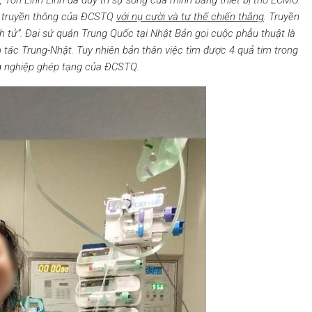
, Tôn Linh Linh đã duy trì sự sống của mình bằng thiết bị thở ECMO.
ện truyền thông của ĐCSTQ
với nụ cười và tư thế chiến thắng
. Truyền
h tử”. Đại sứ quán Trung Quốc tại Nhật Bản gọi cuộc phẫu thuật là
ợp tác Trung-Nhật. Tuy nhiên bản thân việc tìm được 4 quả tim trong
ng nghiệp ghép tạng của ĐCSTQ.