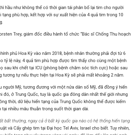
hì hầu như không thể có thời gian tái phân bổ lại tim cho người
i tạng phù hợp, kết hợp với sự xuất hiện của 4 quả tim trong 10
g.
 Torsten Trey, giám đốc điều hành tổ chức “Bác sĩ Chống Thu hoạch
 ​​chính phủ Hoa Kỳ vào năm 2018, bệnh nhân thường phải đợi từ 6
o tỷ lệ này, 4 quả tim phù hợp được tìm thấy cho cùng một bệnh
họ sau khi chết tại ICU (phòng bệnh chăm sóc tích cực) hoặc sau
ng tương tự nếu thực hiện tại Hoa Kỳ sẽ phải mất khoảng 2 năm.
ệu người Mỹ, tương đương với một nửa dân số Mỹ, đã đồng ý hiến
hi đó, ở Trung Quốc, tuy là quốc gia đông dân nhất thế giới nhưng
Đồng thời, dữ liệu hiến tạng của Trung Quốc không thể được kiếm
tại nhiều mâu thuẫn trong suốt thời gian dài.
rất bất thường, ngay cả ở bất kỳ quốc gia nào có hệ thống hiến tạng
 và Cấy ghép tim tại Đại học Tel Aviv, Israel cho biết. Tuy nhiên,