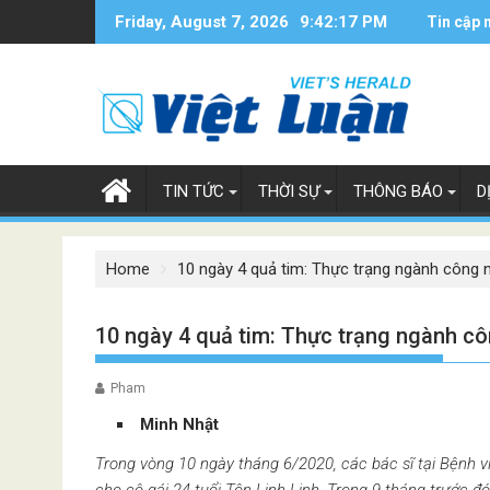
Skip
Friday, August 7, 2026
9:42:18 PM
Tin cập 
to
content
TIN TỨC
THỜI SỰ
THÔNG BÁO
D
Home
10 ngày 4 quả tim: Thực trạng ngành công
10 ngày 4 quả tim: Thực trạng ngành c
Pham
Minh Nhật
Trong vòng 10 ngày tháng 6/2020, các bác sĩ tại Bệnh 