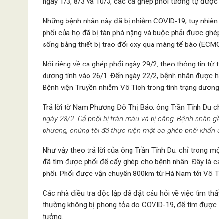
ngày 1/3, 8/3 và 10/3, các ca ghép phổi tương tự được 
Những bệnh nhân này đã bị nhiễm COVID-19, tuy nhiên t
phổi của họ đã bị tàn phá nặng và buộc phải được ghé
sống bằng thiết bị trao đổi oxy qua màng tế bào (ECMO
Nói riêng về ca ghép phổi ngày 29/2, theo thông tin t
dương tính vào 26/1. Đến ngày 22/2, bệnh nhân được 
Bệnh viện Truyền nhiễm Vô Tích trong tình trạng dương
Trả lời tờ Nam Phương Đô Thị Báo, ông Trần Tĩnh Du c
ngày 28/2. Cả phổi bị tràn máu và bị căng. Bệnh nhân gần
phương, chúng tôi đã thực hiện một ca ghép phổi khẩn c
Như vậy theo trả lời của ông Trần Tĩnh Du, chỉ trong mộ
đã tìm được phổi để cấy ghép cho bệnh nhân. Đây là ca 
phổi. Phổi được vận chuyển 800km từ Hà Nam tới Vô Tí
Các nhà điều tra độc lập đã đặt câu hỏi về việc tìm thấ
thường không bị phong tỏa do COVID-19, để tìm được m
tưởng.