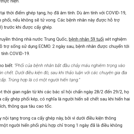
thực hiện.
ại thời điểm ghép tạng, họ đã âm tính. Dù âm tính với COVID-19,
p phổi, nếu không sẽ tử vong. Các bệnh nhân này được hỗ trợ
) trước khi được cấy ghép.
ừ truyền thông nhà nước Trung Quốc,
bệnh nhân 59 tuổi
xét nghiệm
hỗ trợ sống sử dụng ECMO. 2 ngày sau, bệnh nhân được chuyển tới
 tính COVID-19.
ho biết:
“Phổi của bệnh nhân bắt đầu chảy máu nghiêm trọng vào
 chết. Dưới điều kiện đó, sau khi thảo luận với các chuyên gia địa
ấp. Trùng hợp là có một người hiến tạng.”
t thời gian ngắn từ khi các bác sĩ hội chẩn ngày 28/2 đến 29/2, họ
cấy ghép phổi kép, có nghĩa là người hiến sẽ chết sau khi hiến hai
ch, thông qua tàu cao tốc.
y nội tạng trong ca cấy ghép này, bởi vì dưới điều kiện thông
ột người hiến phổi phù hợp chỉ trong 1 ngày đã là điều không