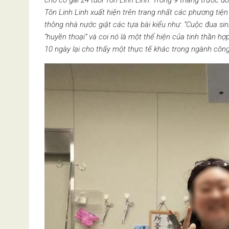
cho cô gái 24 tuổi Tôn Linh Linh. Trong 9 tháng trước đó
Tôn Linh Linh xuất hiện trên trang nhất các phương ti
thông nhà nước giật các tựa bài kiểu như: “Cuộc đua sin
“huyền thoại” và coi nó là một thể hiện của tinh thần h
10 ngày lại cho thấy một thực tế khác trong ngành cô