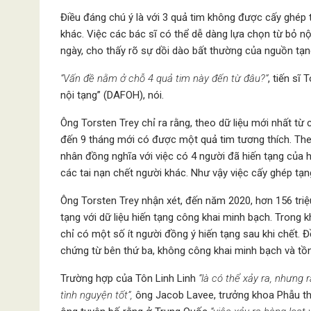
Điều đáng chú ý là với 3 quả tim không được cấy ghép t
khác. Việc các bác sĩ có thể dễ dàng lựa chọn từ bỏ nộ
ngày, cho thấy rõ sự dồi dào bất thường của nguồn tạn
“Vấn đề nằm ở chỗ 4 quả tim này đến từ đâu?”
, tiến sĩ
nội tạng” (DAFOH), nói.
Ông Torsten Trey chỉ ra rằng, theo dữ liệu mới nhất từ
đến 9 tháng mới có được một quả tim tương thích. The
nhân đồng nghĩa với việc có 4 người đã hiến tạng của 
các tai nạn chết người khác. Như vậy việc cấy ghép tạ
Ông Torsten Trey nhận xét, đến năm 2020, hơn 156 tri
tạng với dữ liệu hiến tạng công khai minh bạch. Trong k
chỉ có một số ít người đồng ý hiến tạng sau khi chết. 
chứng từ bên thứ ba, không công khai minh bạch và tồn 
Trường hợp của Tôn Linh Linh
“là có thể xảy ra, nhưng 
tình nguyện tốt”,
ông Jacob Lavee, trưởng khoa Phẫu thuật