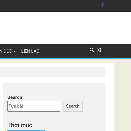
xe Đức
N ĐỌC
LIÊN LẠC
Search
Search
Thời mục