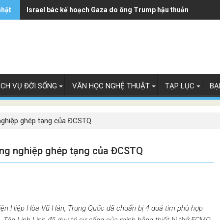
nhật
Trung Quốc - từ mỏ vàng trở thành gánh nặng của các hãng 
Israel bác kế hoạch Gaza do ông Trump hậu thuẫn
ỊCH VỤ ĐỜI SỐNG
VĂN HỌC NGHỆ THUẬT
TẠP LỤC
BẠ
 nghiệp ghép tạng của ĐCSTQ
ông nghiệp ghép tạng của ĐCSTQ
viện Hiệp Hòa Vũ Hán, Trung Quốc đã chuẩn bị 4 quả tim phù hợp