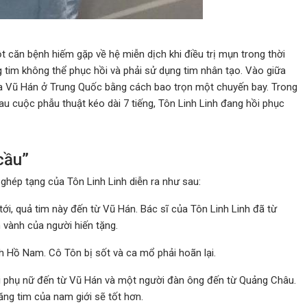
t căn bệnh hiếm gặp về hệ miễn dịch khi điều trị mụn trong thời
g tim không thể phục hồi và phải sử dụng tim nhân tạo. Vào giữa
òa Vũ Hán ở Trung Quốc bằng cách bao trọn một chuyến bay. Trong
au cuộc phẫu thuật kéo dài 7 tiếng, Tôn Linh Linh đang hồi phục
cầu”
ghép tạng của Tôn Linh Linh diễn ra như sau:
ới, quả tim này đến từ Vũ Hán. Bác sĩ của Tôn Linh Linh đã từ
 vành của người hiến tặng.
nh Hồ Nam. Cô Tôn bị sốt và ca mổ phải hoãn lại.
i phụ nữ đến từ Vũ Hán và một người đàn ông đến từ Quảng Châu.
ăng tim của nam giới sẽ tốt hơn.