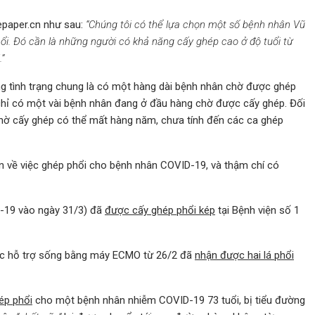
epaper.cn như sau:
“Chúng tôi có thể lựa chọn một số bệnh nhân Vũ
hổi. Đó cần là những người có khả năng cấy ghép cao ở độ tuổi từ
”
ờng tình trạng chung là có một hàng dài bệnh nhân chờ được ghép
ì chỉ có một vài bệnh nhân đang ở đầu hàng chờ được cấy ghép. Đối
n chờ cấy ghép có thể mất hàng năm, chưa tính đến các ca ghép
in về việc ghép phổi cho bệnh nhân COVID-19, và thậm chí có
D-19 vào ngày 31/3) đã
được cấy ghép phổi kép
tại Bệnh viện số 1
ược hỗ trợ sống bằng máy ECMO từ 26/2 đã
nhận được hai lá phổi
ép phổi
cho một bệnh nhân nhiễm COVID-19 73 tuổi, bị tiểu đường