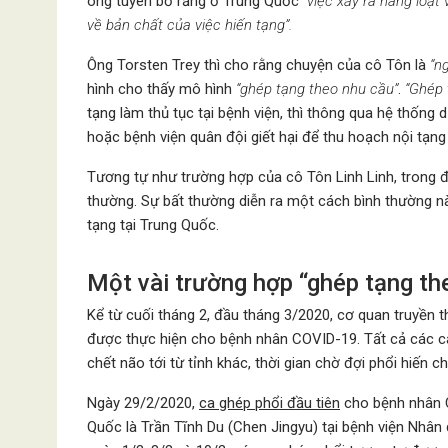
ông tuyên bố rằng ở Trung Quốc
“việc xảy ra hàng loạt
về bản chất của việc hiến tạng”.
Ông Torsten Trey thì cho rằng chuyện của cô Tôn là
“ng
hình cho thấy mô hình
“ghép tạng theo nhu cầu”
.
“Ghép 
tạng làm thủ tục tại bệnh viện, thì thông qua hệ thống 
hoặc bệnh viện quân đội giết hại để thu hoạch nội tạn
Tương tự như trường hợp của cô Tôn Linh Linh, trong đạ
thường. Sự bất thường diễn ra một cách bình thường nà
tạng tại Trung Quốc.
Một vài trường hợp “ghép tạng th
Kể từ cuối tháng 2, đầu tháng 3/2020, cơ quan truyền
được thực hiện cho bệnh nhân COVID-19. Tất cả các ca
chết não tới từ tỉnh khác, thời gian chờ đợi phổi hiến ch
Ngày 29/2/2020,
ca ghép phổi đầu tiên
cho bệnh nhân C
Quốc là Trần Tĩnh Du (Chen Jingyu) tại bệnh viện Nhân