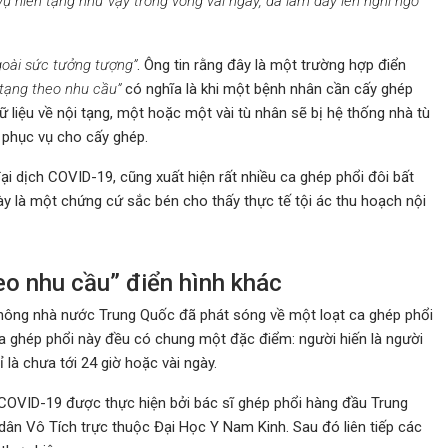
 vụ hiến tạng như vậy trong vòng vài ngày, đã làm dấy lên nghi ngờ
oài sức tưởng tượng”
. Ông tin rằng đây là một trường hợp điển
tạng theo nhu cầu”
có nghĩa là khi một bệnh nhân cần cấy ghép
dữ liệu về nội tạng, một hoặc một vài tù nhân sẽ bị hệ thống nhà tù
g phục vụ cho cấy ghép.
i dịch COVID-19, cũng xuất hiện rất nhiều ca ghép phổi đôi bất
y là một chứng cứ sắc bén cho thấy thực tế tội ác thu hoạch nội
eo nhu cầu” điển hình khác
 thông nhà nước Trung Quốc đã phát sóng về một loạt ca ghép phổi
 ghép phổi này đều có chung một đặc điểm: người hiến là người
ỉ là chưa tới 24 giờ hoặc vài ngày.
OVID-19 được thực hiện bởi bác sĩ ghép phổi hàng đầu Trung
 dân Vô Tích trực thuộc Đại Học Y Nam Kinh. Sau đó liên tiếp các