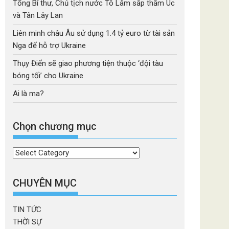
Tổng Bí thư, Chủ tịch nước Tô Lâm sắp thăm Úc
và Tân Lây Lan
Liên minh châu Âu sử dụng 1.4 tỷ euro từ tài sản
Nga để hỗ trợ Ukraine
Thụy Điển sẽ giao phương tiện thuộc ‘đội tàu
bóng tối’ cho Ukraine
Ai là ma?
Chọn chương mục
Chọn
chương
mục
CHUYÊN MỤC
TIN TỨC
THỜI SỰ