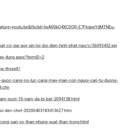
feature=youtu.be&fbclid=IwAR0kQ4XCDQR-E7F6gpeYdMTNEu-
at-co-gai-quy-xin-loi-doi-dien-hinh-phat-nao/c/36093452.epi
-xay-dung.aspx?ItemID=2
w-thyself/
rung-quoc-cang-no-luc-cang-may-man-con-nguoi-can-tu-duong-
8.chn
-lam-suot-10-nam-da-bi-bat-2094138.html
tuoi-den-chet-20200403183413627.htm
cong-san-vo-than-nhung-xuat-than-trong.html