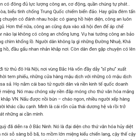
n có đông đủ lực lượng công an, cơ động, quần chúng tự phát…
hòa, biểu tình chống Trung Quốc chiếm biển đảo. Hay giữa đêm tấn
g chuyện có đánh nhau hoặc có giang hồ hiện diện, công an luôn
gũ. Hơn thế nữa, công an cũng dựa vào xã hội đen để áp chế
bar nào lại không có công an chống lưng. Vụ hai tướng công an bảo
ăng chìm khổng lồ. Người dân không lạ gì những Đường Nhuệ, Khá
ng hồ, đầu gấu nhan nhản khắp nơi. Còn dân đen gặp chuyện có lên
 từ thủ đô Hà Nội, nơi vùng Bắc Hà vốn đầy dẫy “sĩ phu” xuất
 thời tem phiếu, những cửa hàng mậu dịch với những cô mậu dịch
n sa sả. Họ nắm cái bao tử người dân và nền kinh tế quốc doanh
 bé miệng. Nó mau chóng xây nền đắp móng cho thứ văn hóa mắng
ra khắp VN. Nấu được nồi bún – cháo ngon, nhiều người xếp hàng
 khác cầu cạnh. Mình là cái rốn của thái dương hệ và rồi trở
át những ai cần mình.
uỳ đã diễn ra ở Bắc Ninh. Nó là đại diện cho thứ văn hóa hủy diệt
n nói sỗ sàng bỗ bã, to mồm lớn miệng kiểu chiến lang, cậy thế cậy