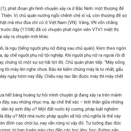
 (1), phát đoạn ghi hình chuyện xảy ra ở Bắc Ninh: một thượng đế
 Thiện. Vị chủ quán nướng ngồi chễnh chệ xỉ vả, còn thượng đế sợ
hật mà như đùa chỉ có ở Việt Nam (VN). Vâng, VN vốn chẳng
y trước đây (17/08) đã có chuyện phát ngôn viên VTV1 miệt thị
ại xảy ra chuyện mới khác.
inh, là ngu (tiếng người phụ nữ đứng sau chủ quán). Kèm theo ngón
, áp chế người phụ nữ tội nghiệp. Khi người phụ nữ ra ngoài rồi đi
gay, chứng tỏ một sự sợ hãi tột độ. Chủ quán phán tiếp: “Mày sống
ng lôi mày lên nghe chưa. Bảo kê kiếm chúng mày là to nhất, gấu
dày ngày hôm nay đấy. Chiều nay tao lần được mày thì mày chết
chưa hết bàng hoàng tự hỏi mình chuyện gì đang xảy ra trên mảnh
a đây, sau những nhục mạ, áp chế thể xác – tinh thần giữa những
n dân ký sinh đây ư? Một đất nước kỷ cương, pháp luật nghiêm
là đây ư? Một nhà nước pháp quyền xã hội chủ nghĩa là thế này
lên đỉnh cao chói lọi, nay vẫn rừng rú vậy đó. Tư tưởng đạo đức
hương; từ ban tuyên giáo cho đến các học khu, học đường sản