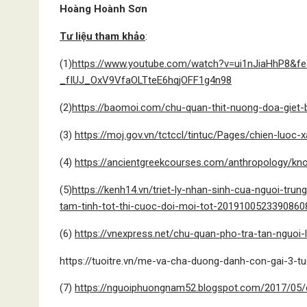
Hoàng Hoành Sơn
Tư liệu tham khảo
:
(1)
https://www.youtube.com/watch?v=ui1nJiaHhP8&
_fIUJ_OxV9VfaOLTteE6hqjOFF1g4n98
(2)
https://baomoi.com/chu-quan-thit-nuong-doa-giet-b
(3)
https://moj.gov.vn/tctccl/tintuc/Pages/chien-luoc
(4)
https://ancientgreekcourses.com/anthropology/kno
(5)
https://kenh14.vn/triet-ly-nhan-sinh-cua-nguoi-t
tam-tinh-tot-thi-cuoc-doi-moi-tot-2019100523390860
(6)
https://vnexpress.net/chu-quan-pho-tra-tan-nguoi
https://tuoitre.vn/me-va-cha-duong-danh-con-gai-3-
(7)
https://nguoiphuongnam52.blogspot.com/2017/05/