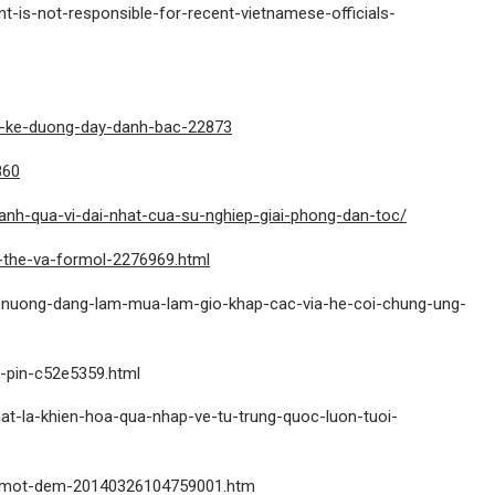
t-is-not-responsible-for-recent-vietnamese-officials-
ao-ke-duong-day-danh-bac-22873
860
anh-qua-vi-dai-nhat-cua-su-nghiep-giai-phong-dan-toc/
-the-va-formol-2276969.html
a-nuong-dang-lam-mua-lam-gio-khap-cac-via-he-coi-chung-ung-
-pin-c52e5359.html
hat-la-khien-hoa-qua-nhap-ve-tu-trung-quoc-luon-tuoi-
au-mot-dem-20140326104759001.htm