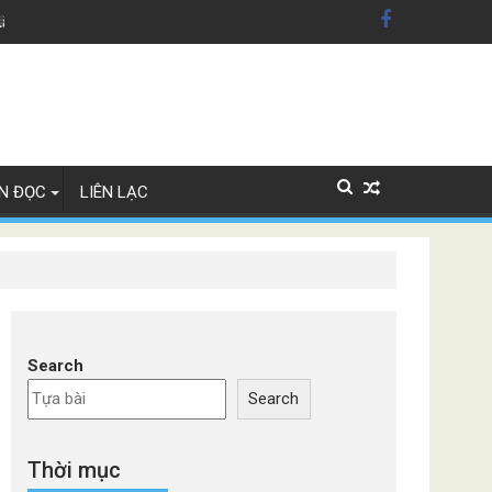
dân Mỹ'
Lây Lan
N ĐỌC
LIÊN LẠC
Search
Search
Thời mục