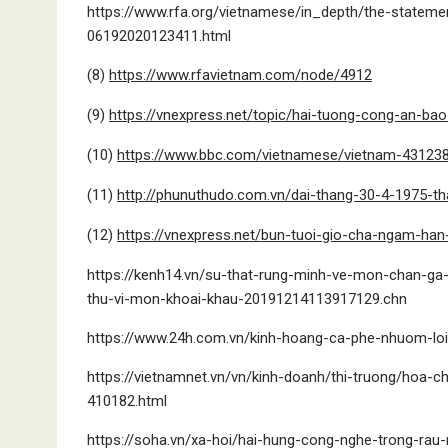
https://www.rfa.org/vietnamese/in_depth/the-statemen
06192020123411.html
(8)
https://www.rfavietnam.com/node/4912
(9)
https://vnexpress.net/topic/hai-tuong-cong-an-b
(10)
https://www.bbc.com/vietnamese/vietnam-43123
(11)
http://phunuthudo.com.vn/dai-thang-30-4-1975-th
(12)
https://vnexpress.net/bun-tuoi-gio-cha-ngam-han
https://kenh14.vn/su-that-rung-minh-ve-mon-chan-g
thu-vi-mon-khoai-khau-20191214113917129.chn
https://www.24h.com.vn/kinh-hoang-ca-phe-nhuom-loi
https://vietnamnet.vn/vn/kinh-doanh/thi-truong/hoa-c
410182.html
https://soha.vn/xa-hoi/hai-hung-cong-nghe-trong-r