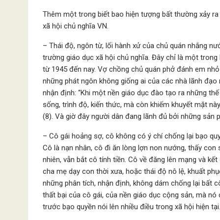
Thêm một trong biết bao hiện tượng bất thường xảy ra g
xã hội chủ nghĩa VN.
– Thái độ, ngôn từ, lối hành xử của chủ quán nhắng n
trường giáo dục xã hội chủ nghĩa. Đây chỉ là một tron
từ 1945 đến nay. Vợ chồng chủ quán phở đánh em nhỏ ng
những phát ngôn không giống ai của các nhà lãnh đạo 
nhận định: “Khi một nền giáo dục đào tạo ra những thế
sống, trình độ, kiến thức, mà còn khiếm khuyết mặt này
(8). Và giờ đây người dân đang lãnh đủ bởi những sản
– Cô gái hoảng sợ, cô không có ý chí chống lại bạo q
Cô là nạn nhân, cô đi ăn lòng lợn non nướng, thấy con
nhiên, vẫn bắt cô tính tiền. Cô về đăng lên mạng và kết
cha mẹ dạy con thời xưa, hoặc thái độ nô lệ, khuất ph
những phân tích, nhận định, không dám chống lại bất c
thất bại của cô gái, của nền giáo dục cộng sản, mà nó 
trước bạo quyền nói lên nhiều điều trong xã hội hiện tại