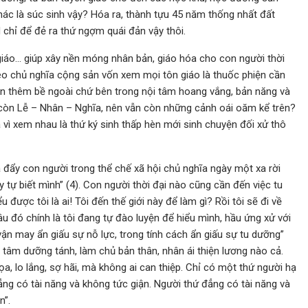
hác là súc sinh vậy? Hóa ra, thành tựu 45 năm thống nhất đất
chỉ để đẻ ra thứ ngợm quái đản vậy thôi.
giáo… giúp xây nền móng nhân bản, giáo hóa cho con người thời
heo chủ nghĩa cộng sản vốn xem mọi tôn giáo là thuốc phiện cần
n thêm bề ngoài chứ bên trong nội tâm hoang vắng, bản năng và
g còn Lễ – Nhân – Nghĩa, nên vẫn còn những cảnh oái oăm kể trên?
 vì xem nhau là thứ ký sinh thấp hèn mới sinh chuyện đối xử thô
ã đẩy con người trong thể chế xã hội chủ nghĩa ngày một xa rời
ãy tự biết mình” (4). Con người thời đại nào cũng cần đến việc tu
u được tôi là ai! Tôi đến thế giới này để làm gì? Rồi tôi sẽ đi về
u đó chính là tôi đang tự đào luyện để hiểu mình, hầu ứng xử với
ận may ẩn giấu sự nỗ lực, trong tính cách ẩn giấu sự tu dưỡng”
tu tâm dưỡng tánh, làm chủ bản thân, nhân ái thiện lương nào cả.
ọa, lo lắng, sợ hãi, mà không ai can thiệp. Chỉ có một thứ người hạ
ẳng có tài năng và không tức giận. Người thứ đẳng có tài năng và
n”.