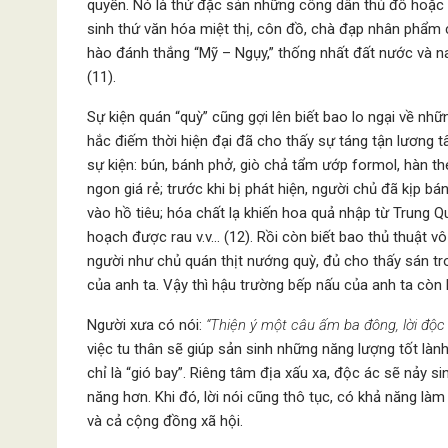
quyền. Nó là thứ đặc sản những công dân thủ đô hoặc v
sinh thứ văn hóa miệt thị, côn đồ, chà đạp nhân phẩm 
hào đánh thắng “Mỹ – Ngụy,” thống nhất đất nước và na
(11).
Sự kiện quán “quỳ” cũng gợi lên biết bao lo ngại về n
hắc điếm thời hiện đại đã cho thấy sự táng tận lương t
sự kiện: bún, bánh phở, giò chả tẩm ướp formol, hàn th
ngon giá rẻ; trước khi bị phát hiện, người chủ đã kịp 
vào hồ tiêu; hóa chất lạ khiến hoa quả nhập từ Trung Q
hoạch được rau v.v… (12). Rồi còn biết bao thủ thuật 
người như chủ quán thịt nướng quỳ, đủ cho thấy sán 
của anh ta. Vậy thì hậu trường bếp nấu của anh ta cò
Người xưa có nói:
“Thiện ý một câu ấm ba đông, lời độc
việc tu thân sẽ giúp sản sinh những năng lượng tốt làn
chỉ là “gió bay”. Riêng tâm địa xấu xa, độc ác sẽ nảy s
năng hơn. Khi đó, lời nói cũng thô tục, có khả năng là
và cả cộng đồng xã hội.