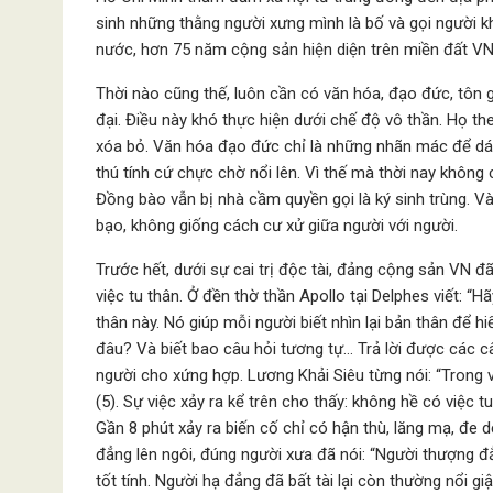
sinh những thằng người xưng mình là bố và gọi người k
nước, hơn 75 năm cộng sản hiện diện trên miền đất VN 
Thời nào cũng thế, luôn cần có văn hóa, đạo đức, tôn 
đại. Điều này khó thực hiện dưới chế độ vô thần. Họ t
xóa bỏ. Văn hóa đạo đức chỉ là những nhãn mác để dá
thú tính cứ chực chờ nổi lên. Vì thế mà thời nay khôn
Đồng bào vẫn bị nhà cầm quyền gọi là ký sinh trùng. Và
bạo, không giống cách cư xử giữa người với người.
Trước hết, dưới sự cai trị độc tài, đảng cộng sản VN đ
việc tu thân. Ở đền thờ thần Apollo tại Delphes viết: “H
thân này. Nó giúp mỗi người biết nhìn lại bản thân để hiể
đâu? Và biết bao câu hỏi tương tự… Trả lời được các câ
người cho xứng hợp. Lương Khải Siêu từng nói: “Trong v
(5). Sự việc xảy ra kể trên cho thấy: không hề có việc 
Gần 8 phút xảy ra biến cố chỉ có hận thù, lăng mạ, đe d
đẳng lên ngôi, đúng người xưa đã nói: “Người thượng đ
tốt tính. Người hạ đẳng đã bất tài lại còn thường nổi giậ