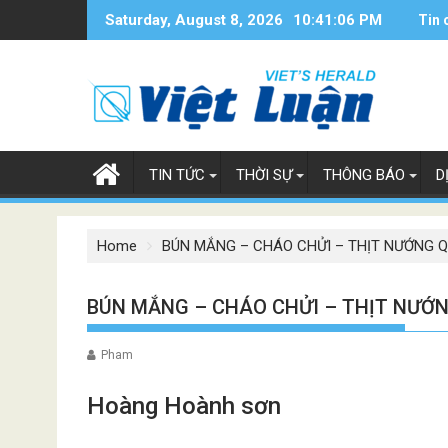
Skip
Saturday, August 8, 2026
10:41:07 PM
Tin 
to
content
TIN TỨC
THỜI SỰ
THÔNG BÁO
D
Home
BÚN MẮNG – CHÁO CHỬI – THỊT NƯỚNG Q
BÚN MẮNG – CHÁO CHỬI – THỊT NƯỚN
Pham
Hoàng Hoành sơn