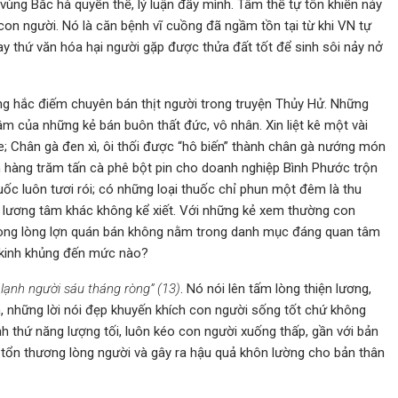
ùng Bắc hà quyền thế, lý luận đầy mình. Tâm thế tự tôn khiến nảy
con người. Nó là căn bệnh vĩ cuồng đã ngầm tồn tại từ khi VN tự
y thứ văn hóa hại người gặp được thửa đất tốt để sinh sôi nảy nở
hững hắc điếm chuyên bán thịt người trong truyện Thủy Hử. Những
âm của những kẻ bán buôn thất đức, vô nhân. Xin liệt kê một vài
e; Chân gà đen xì, ôi thối được “hô biến” thành chân gà nướng món
bán hàng trăm tấn cà phê bột pin cho doanh nghiệp Bình Phước trộn
uốc luôn tươi rói; có những loại thuốc chỉ phun một đêm là thu
vô lương tâm khác không kể xiết. Với những kẻ xem thường con
trong lòng lợn quán bán không nằm trong danh mục đáng quan tâm
n kinh khủng đến mức nào?
 lạnh người sáu tháng ròng” (13)
. Nó nói lên tấm lòng thiện lương,
h, những lời nói đẹp khuyến khích con người sống tốt chứ không
inh thứ năng lượng tối, luôn kéo con người xuống thấp, gần với bản
m tổn thương lòng người và gây ra hậu quả khôn lường cho bản thân