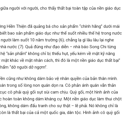
iữa người với người, cho thấy thất bại toàn tập của nền giáo dục
ướng Hiền Thiện đã quảng bá cho sản phẩm “chính hãng” dưới mái
g biết bao sản phẩm giáo dục như thế suốt nhiều thế hệ trong nước
ười làm suốt 10 năm trường (6); chẳng lạ gì lâu lâu lại nghe
nhà nước (7). Quả đúng như đạo diễn – nhà báo Song Chi từng
 hệ “sản phẩm” không chỉ bị thiếu hụt, yếu kém về mặt kỹ năng
 mặt khác về mặt nhân cách, thì đó là một nền giáo dục thất bại”
 phẩm “dở người dở ngợm”.
uyền cũng như không dám bảo vệ nhân quyền của bản thân mình.
 sán trong số lòng non quán dọn ra. Cô phản ánh quán vẫn thản
 cục cô phải quỳ gối sụt sùi cam chịu. Quỳ gối, một hình ảnh của
ục hoàn toàn không dám kháng cự. Một nền giáo dục làm thui chột
ông, không dám đấu tranh cho sự thật – lẽ phải. Nó không chỉ là
còn là thất bại của cả một quốc gia, dân tộc. Hình ảnh cô quỳ gối
.