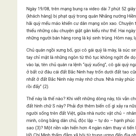
Ngày 19/08, trên mạng bung ra video dài 7 phút 52 giây
(khách hàng) bị phạt quỳ trong quán Nhắng nướng Hiền
hãi quỳ mếu máo khiến cư dân mạng xôn xao. Chuyện t
thiếu những câu chuyện giật gân kiểu như thế. Hai ngà
những người bán hàng rong là ký sinh trùng. Hôm nay, l
Chủ quán ngồi xưng bố, gọi cô gái quỳ là mày, là súc s
tay chỉ mặt là những ngôn từ thô tục không ngớt đe dọa
vào lại, tên chủ quán ra lệnh “quỳ xuống”, cô gái quỳ n
ở bất cứ đâu cái đất Bắc Ninh hay trốn dưới đất tao cũ
nhất ở đất Bắc Ninh này mày nhớ chưa. Nhà mày phúc 
rồi đấy” (2).
Thế này là thế nào? Khi viết những dòng này, tôi vẫn 
đất hình chữ S này? Phải đợi thêm biến cố gì xảy ra nữ
người sống trên đất Việt, giữa nhà nước vật chủ – nhâ
minh, công bằng dân chủ, độc lập – tự do – hạnh phúc 
sao (3)? Một nền văn hiến hơn 4 ngàn năm thay vì tiến 
Hồ Chí Minh thấm đẫm xã hội từ trung ương đến địa p