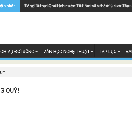
cập nhật
Ông Trump ký sắc lệnh hạn chế luật 'sinh ở Mỹ là công 
Tổng Bí thư, Chủ tịch nước Tô Lâm sắp thăm Úc và Tân 
ỊCH VỤ ĐỜI SỐNG
VĂN HỌC NGHỆ THUẬT
TẠP LỤC
BẠ
UỲ!
G QUỲ!