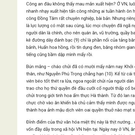
Công an đâu không thấy mau mắn xuất hiện? Ở VN, luô
nhanh nhạy xuất hiện tấn công những ai tuần hành ôn 
công Đồng Tâm rất chuyên nghiệp, bài bản. Nhưng riên
là lực lượng có mặt sau cùng, lúc mọi chuyện đã ngã n
người dân là chính, cho nên quán ăn, vũ trường, quầy 
kê đường dây đánh bạc (9) chỉ là phần nổi của tảng b
bảnh, Huấn hoa hồng, rồi tín dụng đen, băng nhóm gia
tiếng cũng bầm dập mình mẩy rồi.
Bún mắng – cháo chửi đã có mười mấy năm nay. Khởi đi
thân, như Nguyễn Phú Trọng chẳng hạn (10). Kể từ cái
viên béo tốt thét ra lửa, ngoa ngoắt chửi rủa người dâ
trao cho họ thứ quyền đè đầu cưỡi cổ người thấp cổ
chửi trong giới tinh hoa ẩm thực Hà thành. Từ đó lan 
chực chờ vào ăn khiến bà chủ cảm thấy mình được người
thành họa ảnh mậu dịch viên oai quyền thuở nào mạt s
Đỉnh điểm của thứ văn hóa miệt thị này là thịt nướng… q
vốn đầy dẫy trong xã hội VN hiện tại. Ngày nay ở VN, ă