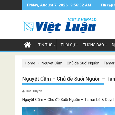
Skip
Friday, August 7, 2026
9:56:33 AM
Tin cập 
to
content
TIN TỨC
THỜI SỰ
THÔNG BÁO
D
Home
Nguyệt Cầm – Chủ đề Suối Nguồn – Tamar
Nguyệt Cầm – Chủ đề Suối Nguồn – Tam
Hoai Duyen
Nguyệt Cầm – Chủ đề Suối Nguồn – Tamar Lê & Quynh