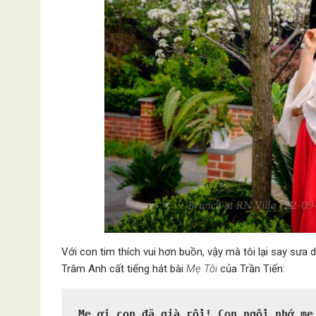
Với con tim thích vui hơn buồn, vậy mà tôi lại say sưa
Trâm Anh cất tiếng hát bài
Mẹ Tôi
của Trần Tiến:
Mẹ ơi con đã già rồi! Con ngồi nhớ mẹ 