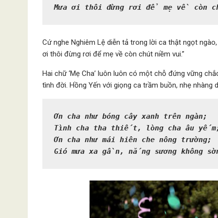
Mưa ơi thôi đừng rơi để mẹ về còn c
Cứ nghe Nghiêm Lệ diễn tả trong lời ca thật ngọt ngào,
ơi thôi đừng rơi để mẹ về còn chút niềm vui.”
Hai chữ ‘Mẹ Cha’ luôn luôn có một chỗ đứng vững chắc 
tình đời. Hồng Yến với giọng ca trầm buồn, nhẹ nhàng d
Ơn cha như bóng cây xanh trên ngàn;

Tình cha tha thiết, lòng cha âu yếm;
Ơn cha như mái hiên che nông trường;

Gió mưa xa gần, nắng sương không sờ