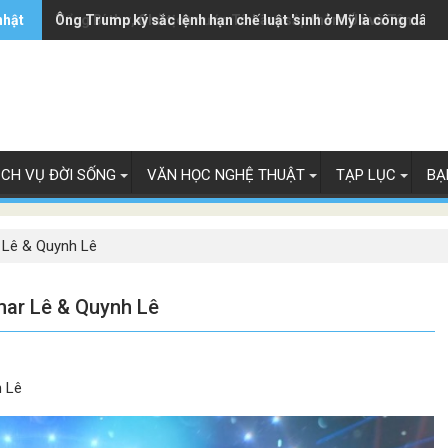
nhật
Ông Trump ký sắc lệnh hạn chế luật 'sinh ở Mỹ là công dân M
Tổng Bí thư, Chủ tịch nước Tô Lâm sắp thăm Úc và Tân Lây 
ỊCH VỤ ĐỜI SỐNG
VĂN HỌC NGHỆ THUẬT
TẠP LỤC
BẠ
 Lê & Quynh Lê
ar Lê & Quynh Lê
 Lê