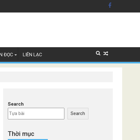
ỹ'
Lan
N ĐỌC
LIÊN LẠC
Search
Search
Thời mục