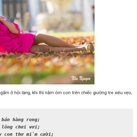
áo gấm ở hội làng, khi thì nằm ôm con trên chiếc giường tre xiêu vẹo,
 bán hàng rong;
lõng chơi vơi;
y con thơ mỉm cười;