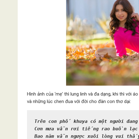
Hình ảnh của ‘mẹ’ thì lung linh và đa dạng, khi thì với 
và những lúc chen đua với đời cho đàn con thơ dại:
Trên con phố khuya có một người đang
Cơn mưa vẫn rơi tiếng rao buồn lạc 
Bao năm vẫn ngược xuôi lòng vui thấ