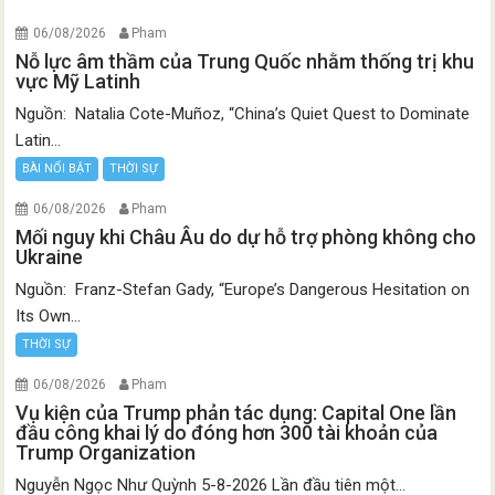
06/08/2026
Pham
Nỗ lực âm thầm của Trung Quốc nhằm thống trị khu
vực Mỹ Latinh
Nguồn: Natalia Cote-Muñoz, “China’s Quiet Quest to Dominate
Latin...
BÀI NỔI BẬT
THỜI SỰ
06/08/2026
Pham
Mối nguy khi Châu Âu do dự hỗ trợ phòng không cho
Ukraine
Nguồn: Franz-Stefan Gady, “Europe’s Dangerous Hesitation on
Its Own...
THỜI SỰ
06/08/2026
Pham
Vụ kiện của Trump phản tác dụng: Capital One lần
đầu công khai lý do đóng hơn 300 tài khoản của
Trump Organization
Nguyễn Ngọc Như Quỳnh 5-8-2026 Lần đầu tiên một...