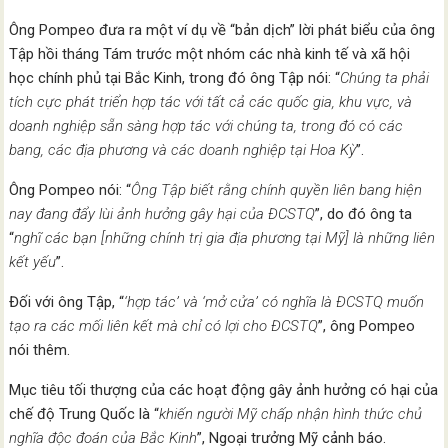
Ông Pompeo đưa ra một ví dụ về “bản dịch” lời phát biểu của ông
Tập hồi tháng Tám trước một nhóm các nhà kinh tế và xã hội
học chính phủ tại Bắc Kinh, trong đó ông Tập nói: “
Chúng ta phải
tích cực phát triển hợp tác với tất cả các quốc gia, khu vực, và
doanh nghiệp sẵn sàng hợp tác với chúng ta, trong đó có các
bang, các địa phương và các doanh nghiệp tại Hoa Kỳ
”.
Ông Pompeo nói: “
Ông Tập biết rằng chính quyền liên bang hiện
nay đang đẩy lùi ảnh hưởng gây hại của ĐCSTQ
”, do đó ông ta
“
nghĩ các bạn [những chính trị gia địa phương tại Mỹ] là những liên
kết yếu
”.
Đối với ông Tập, “
‘hợp tác’ và ‘mở cửa’ có nghĩa là ĐCSTQ muốn
tạo ra các mối liên kết mà chỉ có lợi cho ĐCSTQ
”, ông Pompeo
nói thêm.
Mục tiêu tối thượng của các hoạt động gây ảnh hưởng có hại của
chế độ Trung Quốc là “
khiến người Mỹ chấp nhận hình thức chủ
nghĩa độc đoán của Bắc Kinh
”, Ngoại trưởng Mỹ cảnh báo.