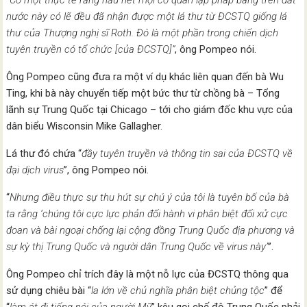
“
Có một thực tế rằng hầu hết mọi cơ quan lập pháp bang trên đất
nước này có lẽ đều đã nhận được một lá thư từ ĐCSTQ giống lá
thư của Thượng nghị sĩ Roth. Đó là một phần trong chiến dịch
tuyên truyền có tổ chức [của ĐCSTQ]”
, ông Pompeo nói.
Ông Pompeo cũng đưa ra một ví dụ khác liên quan đến bà Wu
Ting, khi bà này chuyển tiếp một bức thư từ chồng bà – Tổng
lãnh sự Trung Quốc tại Chicago – tới cho giám đốc khu vực của
dân biểu Wisconsin Mike Gallagher.
Lá thư đó chứa “
đầy tuyên truyền và thông tin sai của ĐCSTQ về
đại dịch virus
”, ông Pompeo nói.
“
Nhưng điều thực sự thu hút sự chú ý của tôi là tuyên bố của bà
ta rằng ‘chúng tôi cực lực phản đối hành vi phân biệt đối xử cực
đoan và bài ngoại chống lại cộng đồng Trung Quốc địa phương và
sự kỳ thị Trung Quốc và người dân Trung Quốc về virus này’
’’.
Ông Pompeo chỉ trích đây là một nỗ lực của ĐCSTQ thông qua
sử dụng chiêu bài “
la lớn về chủ nghĩa phân biệt chủng tộc
” để