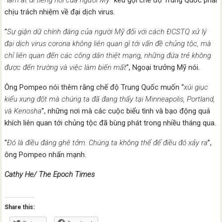
“
làm át đi tiếng nói của người Mỹ
” kêu gọi chế độ Trung Quốc phải
chịu trách nhiệm về đại dịch virus.
“
Sự giận dữ chính đáng của người Mỹ đối với cách ĐCSTQ xử lý
đại dịch virus corona không liên quan gì tới vấn đề chủng tộc, mà
chỉ liên quan đến các công dân thiệt mạng, những đứa trẻ không
được đến trường và việc làm biến mất
”, Ngoại trưởng Mỹ nói.
Ông Pompeo nói thêm rằng chế độ Trung Quốc muốn “
xúi giục
kiểu xung đột mà chúng ta đã đang thấy tại Minneapolis, Portland,
và Kenosha
”, những nơi mà các cuộc biểu tình và bạo động quá
khích liên quan tới chủng tộc đã bùng phát trong nhiều tháng qua.
“
Đó là điều đáng ghê tởm. Chúng ta không thể để điều đó xảy ra
”,
ông Pompeo nhấn mạnh.
Cathy He/ The Epoch Times
Share this: