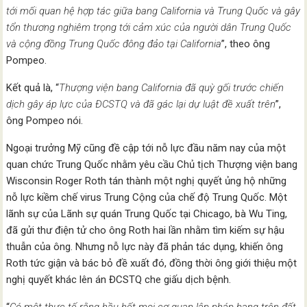
tới mối quan hệ hợp tác giữa bang California và Trung Quốc và gây
tổn thương nghiêm trọng tới cảm xúc của người dân Trung Quốc
và cộng đồng Trung Quốc đông đảo tại California
”, theo ông
Pompeo.
Kết quả là, “
Thượng viện bang California đã quỳ gối trước chiến
dịch gây áp lực của ĐCSTQ và đã gác lại dự luật đề xuất trên
”,
ông Pompeo nói.
Ngoại trưởng Mỹ cũng đề cập tới nỗ lực đầu năm nay của một
quan chức Trung Quốc nhằm yêu cầu Chủ tịch Thượng viện bang
Wisconsin Roger Roth tán thành một nghị quyết ủng hộ những
nỗ lực kiềm chế virus Trung Cộng của chế độ Trung Quốc. Một
lãnh sự của Lãnh sự quán Trung Quốc tại Chicago, bà Wu Ting,
đã gửi thư điện tử cho ông Roth hai lần nhằm tìm kiếm sự hậu
thuẫn của ông. Nhưng nỗ lực này đã phản tác dụng, khiến ông
Roth tức giận và bác bỏ đề xuất đó, đồng thời ông giới thiệu một
nghị quyết khác lên án ĐCSTQ che giấu dịch bệnh.