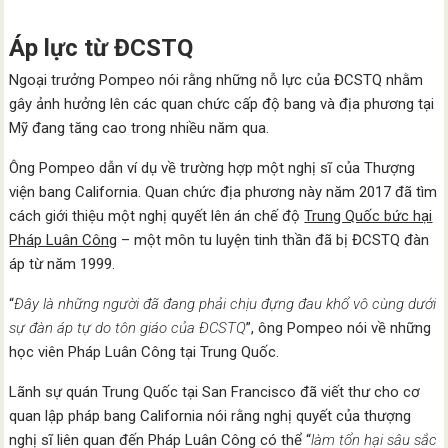
Áp lực từ ĐCSTQ
Ngoại trưởng Pompeo nói rằng những nỗ lực của ĐCSTQ nhằm
gây ảnh hưởng lên các quan chức cấp độ bang và địa phương tại
Mỹ đang tăng cao trong nhiều năm qua.
Ông Pompeo dẫn ví dụ về trường hợp một nghị sĩ của Thượng
viện bang California. Quan chức địa phương này năm 2017 đã tìm
cách giới thiệu một nghị quyết lên án chế độ
Trung Quốc bức hại
Pháp Luân Công
– một môn tu luyện tinh thần đã bị ĐCSTQ đàn
áp từ năm 1999.
“
Đây là những người đã đang phải chịu đựng đau khổ vô cùng dưới
sự đàn áp tự do tôn giáo của ĐCSTQ
”, ông Pompeo nói về những
học viên Pháp Luân Công tại Trung Quốc.
Lãnh sự quán Trung Quốc tại San Francisco đã viết thư cho cơ
quan lập pháp bang California nói rằng nghị quyết của thượng
nghị sĩ liên quan đến Pháp Luân Công có thể “
làm tổn hại sâu sắc