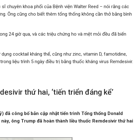
 sĩ chuyên khoa phổi của Bệnh viện Walter Reed – nói rằng các
ờng. Ông cũng cho biết thêm tổng thống không cần thở bằng bình
rong 24 giờ qua, và các triệu chứng ho và mệt mỏi đều đã biến
ụng cocktail kháng thể, cũng như zinc, vitamin D, famotidine,
rong liệu trình 5 ngày điều trị bằng thuốc kháng virus Remdesivir.
sivir thứ hai, ‘tiến triển đáng kể’
ỹ) đã công bố bản cập nhật tiến trình Tổng thống Donald
này, ông Trump đã hoàn thành liều thuốc Remdesivir thứ hai