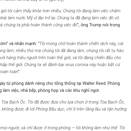
 giờ tôi cảm thấy khỏe hơn nhiều. Chúng tôi đang làm việc chăm
ẫn phải làm nước Mỹ vĩ đại trở lại. Chúng ta đã đang làm việc đó vô
và chúng ta phải hoàn thành công việc đó
”, ông Trump nói trong
sớm” và nhấn mạnh: “
Tôi mong chờ hoàn thành chiến dịch này, cái
ng làm, nhiều thứ mà chúng tôi đã đang làm, chúng tôi rất tự hào
với hàng triệu người trên toàn thế giới, và tôi đang chiến đấu cho
khắp thế giới. Chúng ta sẽ đánh bại virus corona này hoặc bất cứ
 hoàn toàn
”.
gày từ phòng dành riêng cho tổng thống tại Walter Reed. Phòng
g làm việc, nhà bếp, phòng họp và các khu nghỉ ngơi.
ng Tòa Bạch Ốc. Tôi đã được đưa cho lựa chọn ở trong Tòa Bạch Ốc,
 không được đi tới Phòng Bầu dục, chỉ ở trên tầng lầu và tận hưởng
ọi người, và chỉ được ở trong phòng — tôi không làm như thế. Tôi