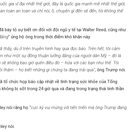
uốc gia vĩ đại nhất thế giới, đây là quốc gia mạnh mẽ nhất thế giới,
n toàn an toàn và chỉ nói, ồ, chuyện gì đến sẽ đến, tôi không thể
 bày tỏ sự biết ơn đối với đội ngũ y tế tại Walter Reed, cũng như
đảng
” ủng hộ ông trong thời điểm khó khăn này.
ã thấy, dù ở trên truyền hình hay qua đọc báo. Trên hết, tôi cảm
gần như một sự đồng thuận lưỡng đảng của người dân Mỹ – đó là
tôi sẽ không bao giờ quên điều đó – hứa với các bạn như thế. Tôi
ỏi thăm – họ biết những gì chúng ta đang trải qua”
, ông Trump nói.
đã tổ chức họp báo cập nhật về tình trạng sức khỏe của Tổng
hông bị sốt trong 24 giờ qua và đang trong trạng thái tinh thần
ey nói rằng họ “
cực kỳ vui mừng với tiến triển mà ông Trump đang
nley nói.