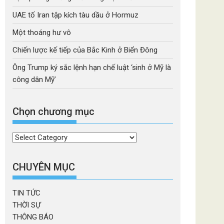
UAE tố Iran tập kích tàu dầu ở Hormuz
Một thoáng hư vô
Chiến lược kế tiếp của Bắc Kinh ở Biển Đông
Ông Trump ký sắc lệnh hạn chế luật ‘sinh ở Mỹ là
công dân Mỹ’
Chọn chương mục
Chọn
chương
mục
CHUYÊN MỤC
TIN TỨC
THỜI SỰ
THÔNG BÁO