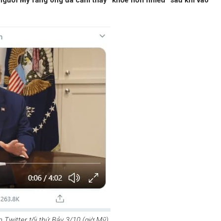
 người Mỹ rằng ông đã cảm thấy “khỏe hơn nhiều” sau khi vào
Twitter tối thứ Bảy 3/10 (giờ Mỹ).