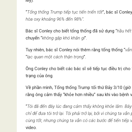
Mỹ).
“
Tổng thống Trump tiếp tục tiến triển tốt
”, bác sĩ Conley 
hòa oxy khoảng 96% đến 98%”
.
Bác sĩ Conley cho biết tổng thống đã sử dụng “
hầu hết
chuyển “
không gặp khó khăn gì
”.
Tuy nhiên, bác sĩ Conley nói thêm rằng tổng thống “
vẫn
“
lạc quan một cách thận trọng
”.
Ông Conley cho biết các bác sĩ sẽ tiếp tục điều trị ch
trạng của ông.
Về phần mình, Tổng thống Trump tối thứ Bảy 3/10 (giờ 
rằng ông cảm thấy “khỏe hơn nhiều” sau khi vào bệnh v
“
Tôi đã đến đây lúc đang cảm thấy không khỏe lắm. Bây
chỉ để đưa tôi trở lại. Tôi phải trở lại, bởi vì chúng ta v
cùng tốt, nhưng chúng ta vẫn có các bước để tiến tiếp 
video.