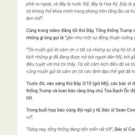
phải ra ngoài, và đây là nước Mỹ, đây là Hoa Kỳ. Đây là q
tôi không thể khóa mình trong phòng trên tầng lầu và hoà
làm thế
”.
Cũng trong video đăng tối thứ Bảy, Tổng thống Trump đã
những gì ông gọi là “
gần như một sự đồng thuận lưỡng 
“
Tôi muốn gửi lời cảm ơn vì tất cả những sự ủng hộ tôi đ
kích những gì đã đang được nói bởi người dân Mỹ, bởi 
điều tuyệt vời mà tôi thấy. Tôi rất cảm kích điều đó và 
cũng muốn gửi lời cảm ơn tới các lãnh đạo thế giới đã h
Trước đó, vào sáng thứ Bảy 3/10 (giờ Mỹ), các bác sĩ 
thống Trump và loan báo rằng ông chủ Tòa Bạch Ốc đã k
tốt.
Trong buổi họp báo cùng đội ngũ y tế, Bác sĩ Sean Conl
có
”.
“
Sáng nay, tổng thống đang tiến triển rất tốt
”, Bác sĩ Co