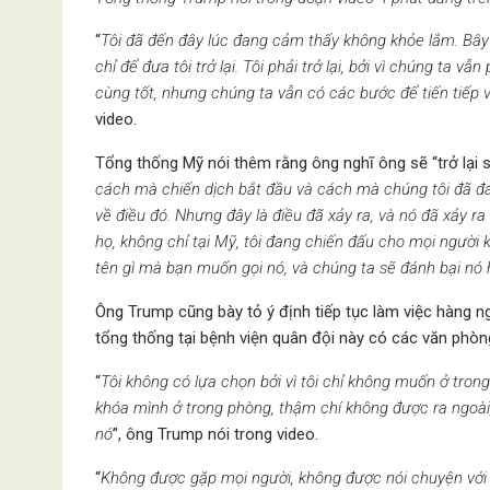
“
Tôi đã đến đây lúc đang cảm thấy không khỏe lắm. Bây
chỉ để đưa tôi trở lại. Tôi phải trở lại, bởi vì chúng ta v
cùng tốt, nhưng chúng ta vẫn có các bước để tiến tiếp 
video.
Tổng thống Mỹ nói thêm rằng ông nghĩ ông sẽ “trở lại 
cách mà chiến dịch bắt đầu và cách mà chúng tôi đã đa
về điều đó. Nhưng đây là điều đã xảy ra, và nó đã xảy ra 
họ, không chỉ tại Mỹ, tôi đang chiến đấu cho mọi người 
tên gì mà bạn muốn gọi nó, và chúng ta sẽ đánh bại nó
Ông Trump cũng bày tỏ ý định tiếp tục làm việc hàng n
tổng thống tại bệnh viện quân đội này có các văn phòn
“
Tôi không có lựa chọn bởi vì tôi chỉ không muốn ở tro
khóa mình ở trong phòng, thậm chí không được ra ngoài,
nó
”, ông Trump nói trong video.
“
Không được gặp mọi người, không được nói chuyện với m