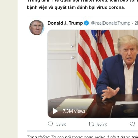
Trung tâm Y tế Quân đội Walter Reed, loan báo với
bệnh viện và quyết tâm đánh bại virus corona.
Tổng thống Trump nói trong đoạn video 4 phút đăng trên 