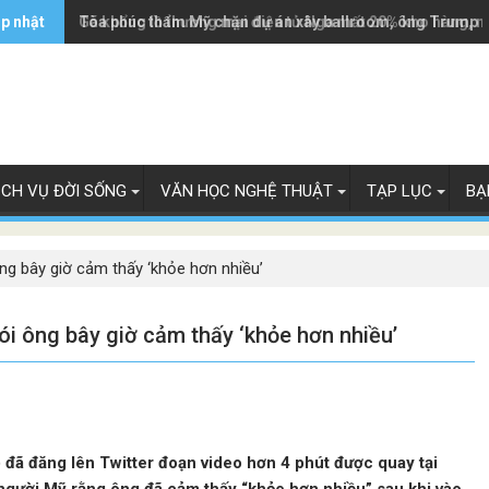
ập nhật
Tòa phúc thẩm Mỹ chặn dự án xây ballroom, ông Trump 
Gã khổng lồ thương mại điện tử Nga mất 20% kho hàng, n
ỊCH VỤ ĐỜI SỐNG
VĂN HỌC NGHỆ THUẬT
TẠP LỤC
BẠ
ng bây giờ cảm thấy ‘khỏe hơn nhiều’
i ông bây giờ cảm thấy ‘khỏe hơn nhiều’
 đã đăng lên Twitter đoạn video hơn 4 phút được quay tại