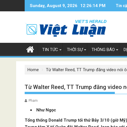
Skip
Sunday, August 9, 2026
12:26:15 PM
Tin c
to
content
TIN TỨC
THỜI SỰ
THÔNG BÁO
D
Home
Từ Walter Reed, TT Trump đăng video nói ô
Từ Walter Reed, TT Trump đăng video nó
Pham
Như Ngọc
Tổng thống Donald Trump tối thứ Bảy 3/10 (giờ Mỹ)