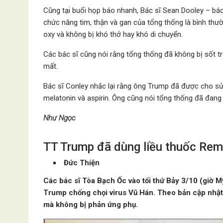
Cũng tại buổi họp báo nhanh, Bác sĩ Sean Dooley – bác
chức năng tim, thận và gan của tổng thống là bình thư
oxy và không bị khó thở hay khó di chuyển.
Các bác sĩ cũng nói rằng tổng thống đã không bị sốt t
mất.
Bác sĩ Conley nhắc lại rằng ông Trump đã được cho sử d
melatonin và aspirin. Ông cũng nói tổng thống đã đang t
Như Ngọc
TT Trump đã dùng liều thuốc Remde
Đức Thiện
Các bác sĩ Tòa Bạch Ốc vào tối thứ Bảy 3/10 (giờ M
Trump chống chọi virus Vũ Hán. Theo bản cập nhật 
mà không bị phản ứng phụ.