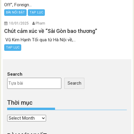
Off”, Foreign...
BÀI NỔI BẬT
TẠP LỤC
10/01/2025
Pham
Chút cảm xúc về “Sài Gòn bao thương”
Vũ Kim Hạnh Tối qua từ Hà Nội về,...
TẠP LỤC
Search
Search
Thời mục
Thời
mục