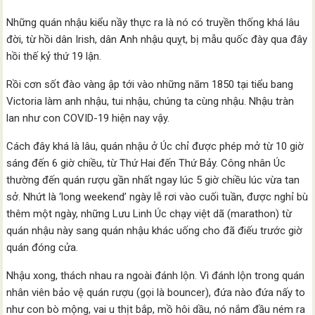
Những quán nhậu kiểu nầy thực ra là nó có truyền thống khá lâu
đời, từ hồi dân Irish, dân Anh nhậu quỵt, bị mẫu quốc đày qua đây
hồi thế kỷ thứ 19 lận.
Rồi cơn sốt đào vàng ập tới vào những năm 1850 tại tiểu bang
Victoria làm anh nhậu, tui nhậu, chúng ta cùng nhậu. Nhậu tràn
lan như con COVID-19 hiện nay vậy.
Cách đây khá là lâu, quán nhậu ở Úc chỉ được phép mở từ 10 giờ
sáng đến 6 giờ chiều, từ Thứ Hai đến Thứ Bảy. Công nhân Úc
thường đến quán rượu gần nhất ngay lúc 5 giờ chiều lúc vừa tan
sở. Nhứt là ‘long weekend’ ngày lễ rơi vào cuối tuần, được nghỉ bù
thêm một ngày, những Lưu Linh Úc chạy việt dã (marathon) từ
quán nhậu này sang quán nhậu khác uống cho đã điếu trước giờ
quán đóng cửa.
Nhậu xong, thách nhau ra ngoài đánh lộn. Vì đánh lộn trong quán
nhân viên bảo vệ quán rượu (gọi là bouncer), đứa nào đứa nấy to
như con bò mộng, vai u thịt bắp, mồ hôi dầu, nó nắm đầu ném ra