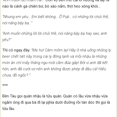
“Anh muốn đồ nhắm hả?”
Con vợ bèn mở cái lò nướng và lấy ra
nào là cánh gà chiên bơ, bò xào nấm, thịt heo xông khói…
“Nhưng em yêu… Em biết không… Ở Pub… có những lời chửi thề,
nói năng bậy bạ…”
“Anh muốn những lời lời chửi thề, nói năng bậy bạ hay sao, anh
yêu?”
Thì có ngay đây:
“Mẹ họ! Câm mõm lại! Hãy ở nhà uống những ly
beer chết tiệt nầy trong cái ly đông lạnh và mồi nhậu là những
món ăn chỉ mấy thằng ngu mới cầm đủa gắp! Bởi vì anh đã kết
hôn, anh đã cưới vợ nên anh không được phép đi đâu cả! Hiểu
chưa, đồ ngốc? “
***
Bên Tàu gọi quán nhậu là tửu quán. Quán có lầu vừa nhậu vừa
ngắm ông đi qua bà đi lại pjhía dưới đường rồi tán dóc thì gọi là
tửu lầu.