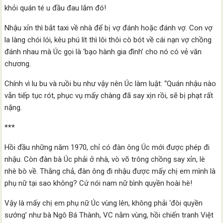
khỏi quán té u đầu đau lắm đó!
Nhậu xỉn thì bắt taxi về nhà để bị vợ đánh hoặc đánh vợ. Con vợ
la làng chói lói, kêu phú lít thì lôi thôi cò bót về cái nạn vợ chồng
đánh nhau mà Úc gọi là ‘bạo hành gia đình’ cho nó có vẻ văn
chương.
Chính vì lu bu và ruồi bu như vậy nên Úc làm luật: “Quán nhậu nào
vẫn tiếp tục rót, phục vụ mấy chàng đã say xịn rồi, sẽ bị phạt rất
nặng.
***
Hồi đầu những năm 1970, chỉ có đàn ông Úc mới được phép đi
nhậu. Còn đàn bà Úc phải ở nhà, vò võ trông chồng say xỉn, lè
nhè bò về. Thằng chả, đàn ông đi nhậu được mấy chị em mình là
phụ nữ tại sao không? Cứ nói nam nữ bình quyền hoài hè!
Vậy là mấy chị em phụ nữ Úc vùng lên, không phải ‘đòi quyền
sướng’ như bà Ngô Bá Thành, VC nằm vùng, hồi chiến tranh Việt