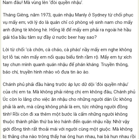
Nam đâu! Mà vùng lên ‘đòi quyền nhậu’.
Tháng Giêng, năm 1973, quán nhậu Manly ở Sydney từ chối phục
vụ mấy em; với lý do là quán chỉ có phòng vệ sinh nam cho mấy
anh đứng tè không hè. Hổng lẽ để mấy em phải ra ngoài hè hầu
giải tỏa bầu tâm sự đầy ứ nước beer hay sao?
Lời từ chối ‘cà chớn, cà cháo, cà pháo’ nầy mấy em nghe không
lọt lỗ tai; nên mấy em nổi quạu biểu tình rầm rộ. Mấy em tự xích
tay chưn mình quanh quán nhậu để phán kháng. Truyền thông,
báo chí, truyền hình nhào vô đưa tin ào ào.
Chánh phủ phải đầu hàng trước áp lực dữ dội ‘đòi quyền nhậu’
của chị em ta. Mà không phải riêng chị em không đâu, Chánh phủ
Úc còn lo lắng cho việc ăn nhậu cho những người dân Úc không
phải là anh, mà cũng không phải là em, tức những người đồng
tính! Rồi còn đi xa thêm một bước là cấm những người không
thuộc thành phần thứ ba léo hánh đến quán nhậu nầy. Nhờ vậy
giới đồng tính rất thoải mái với người cùng một giuộc. Mà không
bị thằng cha nào trông thấy hai ông hun nhau, hai bà hun nhau rồi