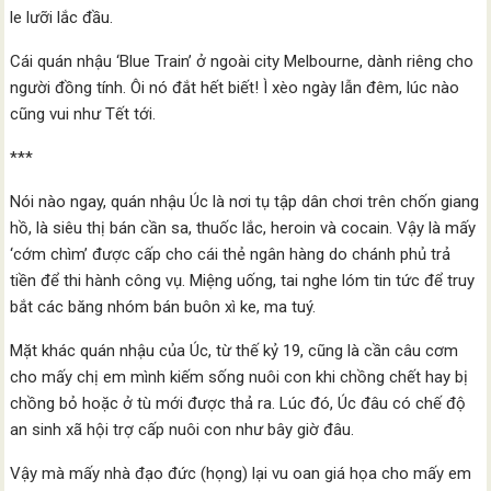
le lưỡi lắc đầu.
Cái quán nhậu ‘Blue Train’ ở ngoài city Melbourne, dành riêng cho
người đồng tính. Ôi nó đắt hết biết! Ì xèo ngày lẫn đêm, lúc nào
cũng vui như Tết tới.
***
Nói nào ngay, quán nhậu Úc là nơi tụ tập dân chơi trên chốn giang
hồ, là siêu thị bán cần sa, thuốc lắc, heroin và cocain. Vậy là mấy
‘cớm chìm’ được cấp cho cái thẻ ngân hàng do chánh phủ trả
tiền để thi hành công vụ. Miệng uống, tai nghe lóm tin tức để truy
bắt các băng nhóm bán buôn xì ke, ma tuý.
Mặt khác quán nhậu của Úc, từ thế kỷ 19, cũng là cần câu cơm
cho mấy chị em mình kiếm sống nuôi con khi chồng chết hay bị
chồng bỏ hoặc ở tù mới được thả ra. Lúc đó, Úc đâu có chế độ
an sinh xã hội trợ cấp nuôi con như bây giờ đâu.
Vậy mà mấy nhà đạo đức (họng) lại vu oan giá họa cho mấy em