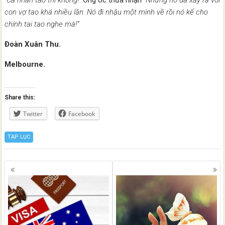
“Cá nhân tao thì không!”
Ông Úc thừa nhận
“Nhưng nó đã xảy ra với
con vợ tao khá nhiều lần. Nó đi nhậu một mình về rồi nó kể cho
chính tai tao nghe mà!”
Đoàn Xuân Thu.
Melbourne.
Share this:
Twitter
Facebook
TẠP LỤC
Posts
navigation