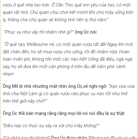
rượu ở quê nhà tao hơn. Ở Cần Thơ, quê em yêu của tao, có một
quán rất nhỏ. Chủ quán chịu chơi hết mình! Khi chú mầy uống bốn
ly, thằng cha chủ quán sẽ không tính tiền ly thứ năm.”
“Phục vụ như vậy thì nhằm nhè gì?”
ông Úc nói:
“Ở quê tao, Melbourne nè, có một quán rượu rất đã! Ngay khi mới
đặt chân đến, họ sẽ mua rượu cho uống, rồi đồ nhắm nữa. Hoàn
toàn miễn phí, không tốn một cắc nào hết! Uống đã điếu, ngà ngà
say, họ sẽ đưa lên một căn phòng ở trên lầu để nằm phè cánh
nhạn!
Ông Mít lè nhè nhướng mắt nhìn ông Úc,vẻ nghi ngờ:
“Xạo vừa vừa
thôi cha Nội! Làm gì có quán rượu nào phục vụ nào tốt như thế
trên thế giới nầy chớ?”
Ông Úc thề bán mạng rằng rằng mọi lời nó nói đều là sự thật.
“Điều này có thực sự xảy ra với chú mầy không?”