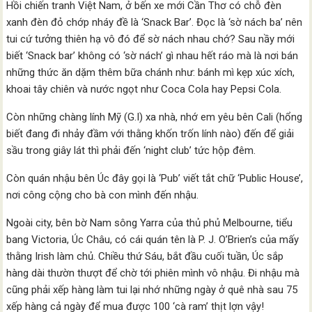
Hồi chiến tranh Việt Nam, ở bến xe mới Cần Thơ có chỗ đèn
xanh đèn đỏ chớp nháy đề là ‘Snack Bar’. Đọc là ‘sờ nách ba’ nên
tui cứ tưởng thiên hạ vô đó để sờ nách nhau chớ? Sau nầy mới
biết ‘Snack bar’ không có ‘sờ nách’ gì nhau hết ráo mà là nơi bán
những thức ăn dặm thêm bữa chánh như: bánh mì kẹp xúc xích,
khoai tây chiên và nước ngọt như Coca Cola hay Pepsi Cola.
Còn những chàng lính Mỹ (G.I) xa nhà, nhớ em yêu bên Cali (hổng
biết đang đi nhảy đầm với thằng khốn trốn lính nào) đến để giải
sầu trong giây lát thì phải đến ‘night club’ tức hộp đêm.
Còn quán nhậu bên Úc đây gọi là ‘Pub’ viết tắt chữ ‘Public House’,
nơi công cộng cho bà con mình đến nhậu.
Ngoài city, bên bờ Nam sông Yarra của thủ phủ Melbourne, tiểu
bang Victoria, Úc Châu, có cái quán tên là P. J. O’Brien’s của mấy
thằng Irish làm chủ. Chiều thứ Sáu, bắt đầu cuối tuần, Úc sắp
hàng dài thườn thượt để chờ tới phiên mình vô nhậu. Đi nhậu mà
cũng phải xếp hàng làm tui lại nhớ những ngày ở quê nhà sau 75
xếp hàng cả ngày để mua được 100 ‘cà ram’ thịt lợn vậy!