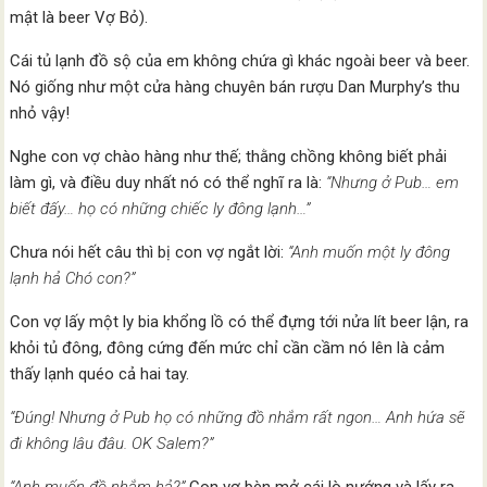
mật là beer Vợ Bỏ).
Cái tủ lạnh đồ sộ của em không chứa gì khác ngoài beer và beer.
Nó giống như một cửa hàng chuyên bán rượu Dan Murphy’s thu
nhỏ vậy!
Nghe con vợ chào hàng như thế; thằng chồng không biết phải
làm gì, và điều duy nhất nó có thể nghĩ ra là:
“Nhưng ở Pub… em
biết đấy… họ có những chiếc ly đông lạnh…”
Chưa nói hết câu thì bị con vợ ngắt lời:
“Anh muốn một ly đông
lạnh hả Chó con?”
Con vợ lấy một ly bia khổng lồ có thể đựng tới nửa lít beer lận, ra
khỏi tủ đông, đông cứng đến mức chỉ cần cầm nó lên là cảm
thấy lạnh quéo cả hai tay.
“Đúng! Nhưng ở Pub họ có những đồ nhắm rất ngon… Anh hứa sẽ
đi không lâu đâu. OK Salem?”