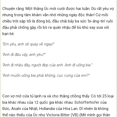
Chuyện rằng: Một thằng Úc mới cưới được hai tuần. Dù rất yêu vợ
nhưng trong tâm khảm vẫn nhớ những ngày độc thân! Cứ mỗi
chiều trời sập tối là đóng bộ, đầu chải bảy ba xức ‘bi-ăng-tin’ ruồi
đậu phải chống gậy, rồi bò ra quán nhậu để bù khú say sưa với
bạn bè.
“Em yêu, anh sẽ quay về ngay!”
“Anh đi đâu vậy, anh yêu?”
“Anh đi nhậu đây, người đẹp của anh. Anh đi uống bia.”
“Anh muốn uống bia phải không, cục cưng của em?”
Con vợ mở cửa tủ lạnh ra và cho thằng chồng thấy. Có tới 25 loại
bia khác nhau của 12 quốc gia khác nhau: Schöfferhofer của
Đức, Asahi của Nhật, Hollandia của Hòa Lan. Dĩ nhiên là không
thể nào thiếu của Úc như Victoria Bitter (VB) (Mít mình gọi thân