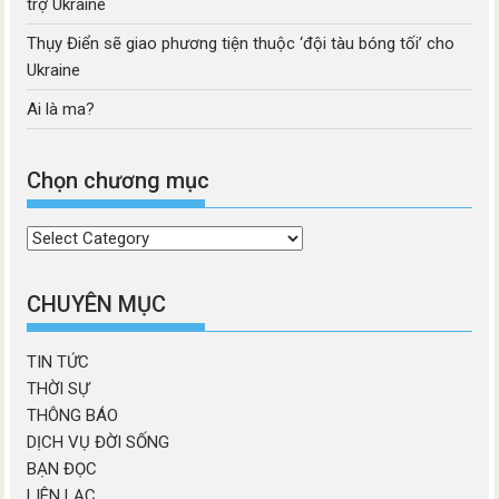
trợ Ukraine
Thụy Điển sẽ giao phương tiện thuộc ‘đội tàu bóng tối’ cho
Ukraine
Ai là ma?
Chọn chương mục
Chọn
chương
mục
CHUYÊN MỤC
TIN TỨC
THỜI SỰ
THÔNG BÁO
DỊCH VỤ ĐỜI SỐNG
BẠN ĐỌC
LIÊN LẠC