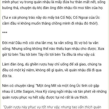
mình phục vụ trong quán nhậu là mấy đứa hư thân mất nết, sống
buông thả, chuyện dụ khị đàn ông đến nhậu rồi moi tiền của họ.
(Tui e cái phong trào nầy do mấy bà Cố Nội, Cố Ngoại của Úc
cầm đầu vì không muốn thằng chồng mình đi nhậu đó thôi!).
***
Đời mà! Dẫu mồ côi cha lẫn mẹ, ta vẫn sống. Bị vợ bỏ ta vẫn
sống. Nhưng sống không thể nào thiếu bạn nhậu cho được. Xưa
giờ từ bên Tàu tới bên Tây rồi tới bên Ta đều là như vậy cả.
Làm đàn ông, dù ghiền rượu hay chỉ uống để xã giao, chúng ta
đều có một kỷ niệm, không dễ gì quên, về quán nhậu đã đi qua
đời ta.
Nên có chuyện rằng: “Một ông Mít và một ông Úc tình cờ gặp
nhau ở Little Saigon, Hoa Kỳ cùng ngồi nhậu và tán phét về những
quán rượu phục vụ hết sẩy, được tụi nó rất là ưa thích.
“Quán rượu này phục vụ tốt như vậy; nhưng tao vẫn thích quán