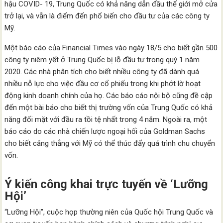
hậu COVID- 19, Trung Quốc có khả năng dẫn đầu thế giới mở cửa
trở lại, và vẫn là điểm đến phổ biến cho đầu tư của các công ty
Mỹ.
Một báo cáo của Financial Times vào ngày 18/5 cho biết gần 500
công ty niêm yết ở Trung Quốc bị lỗ đầu tư trong quý 1 năm
2020. Các nhà phân tích cho biết nhiều công ty đã dành quá
nhiều nỗ lực cho việc đầu cơ cổ phiếu trong khi phớt lờ hoạt
động kinh doanh chính của họ. Các báo cáo nội bộ cũng đề cập
đến một bài báo cho biết thị trường vốn của Trung Quốc có khả
năng đối mặt với đầu ra tồi tệ nhất trong 4 năm. Ngoài ra, một
báo cáo do các nhà chiến lược ngoại hối của Goldman Sachs
cho biết căng thẳng với Mỹ có thể thúc đẩy quá trình chu chuyển
vốn.
Ý kiến ​​công khai trực tuyến về ‘Lưỡng
Hội’
“Lưỡng Hội”, cuộc họp thường niên của Quốc hội Trung Quốc và