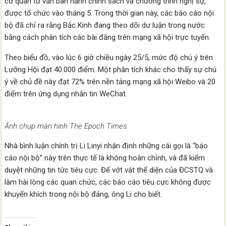
cơ quan tư vấn ban hành chính sách và chương trình nghị sự,
được tổ chức vào tháng 5. Trong thời gian này, các báo cáo nội
bộ đã chỉ ra rằng Bắc Kinh đang theo dõi dư luận trong nước
bằng cách phân tích các bài đăng trên mạng xã hội trực tuyến.
Theo biểu đồ, vào lúc 6 giờ chiều ngày 25/5, mức độ chú ý trên
Lưỡng Hội đạt 40.000 điểm. Một phân tích khác cho thấy sự chú
ý về chủ đề này đạt 72% trên nền tảng mạng xã hội Weibo và 20
điểm trên ứng dụng nhắn tin WeChat.
Ảnh chụp màn hình The Epoch Times.
Nhà bình luận chính trị Li Linyi nhận định những cái gọi là “báo
cáo nội bộ” này trên thực tế là không hoàn chỉnh, và đã kiểm
duyệt những tin tức tiêu cực. Để vớt vát thể diện của ĐCSTQ và
làm hài lòng các quan chức, các báo cáo tiêu cực không được
khuyến khích trong nội bộ đảng, ông Li cho biết.