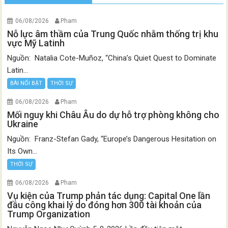
06/08/2026
Pham
Nỗ lực âm thầm của Trung Quốc nhằm thống trị khu
vực Mỹ Latinh
Nguồn: Natalia Cote-Muñoz, “China’s Quiet Quest to Dominate
Latin...
BÀI NỔI BẬT
THỜI SỰ
06/08/2026
Pham
Mối nguy khi Châu Âu do dự hỗ trợ phòng không cho
Ukraine
Nguồn: Franz-Stefan Gady, “Europe’s Dangerous Hesitation on
Its Own...
THỜI SỰ
06/08/2026
Pham
Vụ kiện của Trump phản tác dụng: Capital One lần
đầu công khai lý do đóng hơn 300 tài khoản của
Trump Organization