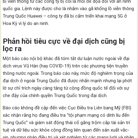
bị viễn thông từ các công ty bị coi là mối đe dọa đối với an ninh
quốc gia. Lệnh này được cho là nhắm vào gã khổng lồ viễn thông
Trung Quốc Huawei – công ty đã bị cấm triển khai mạng 5G ở
Hoa Kỳ vì lý do an ninh.
Phản hồi tiêu cực về đại dịch cũng bị
lọc ra
Một báo cáo nội bộ khác đã tóm tắt dư luận nước ngoài về đại
dịch virus Vũ Hán (hay COVID-19) trên các phương tiện truyền
thông nước ngoài. Trong báo cáo này, mức độ nghiêm trọng của
đại dịch ở ngoài Trung Quốc đã được nhấn mạnh nhưng lại phớt
lờ sự chỉ trích ngày càng tăng từ cộng đồng quốc tế đối với sự
che đậy của chính quyền Trung Quốc trong đại dịch.
Báo cáo không đề cập đến việc Cục Điều tra Liên bang Mỹ (FBI)
xác nhận rằng họ đang điều tra “tội phạm mạng có dính líu đến
Trung Quốc” và giám sát động thái cố gắng trộm cắp tài sản trí
tuệ và dữ liệu sức khỏe cộng đồng liên quan đến sản xuất vắc-
xin, phương pháp điều trị và xét nghiệm từ các mạng lưới và nhân