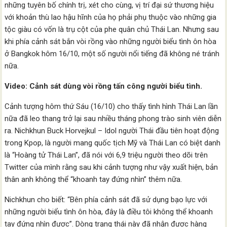
những tuyên bố chính trị, xét cho cùng, vị trí đại sứ thương hiệu
với khoản thù lao hậu hĩnh của họ phải phụ thuộc vào những gia
tộc giàu có vốn là trụ cột của phe quân chủ Thái Lan. Nhưng sau
khi phía cảnh sát bắn vòi rồng vào những người biểu tình ôn hòa
ở Bangkok hôm 16/10, một số người nổi tiếng đã không né tránh
nữa.
Video: Cảnh sát dùng vòi rồng tấn công người biểu tình.
Cảnh tượng hôm thứ Sáu (16/10) cho thấy tình hình Thái Lan lần
nữa đã leo thang trở lại sau nhiều tháng phong trào sinh viên diễn
ra. Nichkhun Buck Horvejkul – Idol người Thái đầu tiên hoạt động
trong Kpop, là người mang quốc tịch Mỹ và Thái Lan có biệt danh
là “Hoàng tử Thái Lan”, đã nói với 6,9 triệu người theo dõi trên
Twitter của mình rằng sau khi cảnh tượng như vậy xuất hiện, bản
thân anh không thể “khoanh tay đứng nhìn” thêm nữa.
Nichkhun cho biết: “Bên phía cảnh sát đã sử dụng bạo lực với
những người biểu tình ôn hòa, đây là điều tôi không thể khoanh
tay đứng nhìn được”. Dòng trạng thái này đã nhận được hàng