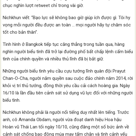
chục nghìn lượt retweet chỉ trong vài giờ.
Nichkhun viết: “Bạo lực sẽ không bao giờ giúp ích được gì. Tôi hy
vọng mỗi người đều được an toàn … mọi người hãy tự chăm sóc
tốt cho bản thân”.
Tình hình ở Bangkok tiếp tục căng thẳng trong tuần qua, hàng
nghìn người biểu tình đã trở lại đường phố bất chấp lệnh cấm biểu
tình của chính quyền và nhiều thủ lĩnh đã bị bắt giữ.
Những người biểu tình yêu cầu cựu tướng lĩnh quân đội Prayut
Chan-O-Cha, người nắm quyền sau cuộc đảo chính năm 2014, rời
khỏi vị trí thủ tướng, đồng thời yêu cầu cải cách hoàng gia. Ngày
16/10 là lần đầu tiên cảnh sát sử dụng vũ lực đối với những người
biểu tình.
Nichkhun không phải là người nổi tiếng duy nhất lên tiếng. Trước
anh, cô Amanda Obdam, người vừa đoạt danh hiệu Hoa hậu
Hoàn vũ Thái Lan tối ngày 10/10, cũng đăng một số bức ảnh về
cảnh sát chống bạo động múa may tấm chắn và tình cảnh yếu