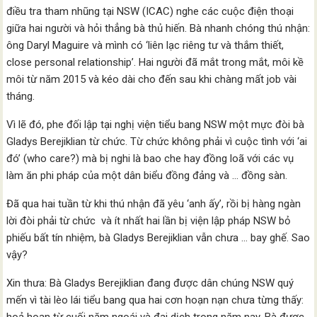
điều tra tham nhũng tại NSW (ICAC) nghe các cuộc điện thoại
giữa hai người và hỏi thẳng bà thủ hiến. Bà nhanh chóng thú nhận:
ông Daryl Maguire và mình có ‘liên lạc riêng tư và thắm thiết,
close personal relationship’. Hai người đã mắt trong mắt, môi kề
môi từ năm 2015 và kéo dài cho đến sau khi chàng mất job vài
tháng.
Vì lẽ đó, phe đối lập tại nghị viện tiểu bang NSW một mực đòi bà
Gladys Berejiklian từ chức. Từ chức không phải vì cuộc tình với ‘ai
đó’ (who care?) mà bị nghi là bao che hay đồng loã với các vụ
làm ăn phi pháp của một dân biểu đồng đảng và … đồng sàn.
Đã qua hai tuần từ khi thú nhận đã yêu ‘anh ấy’, rồi bị hàng ngàn
lời đòi phải từ chức và ít nhất hai lần bị viện lập pháp NSW bỏ
phiếu bất tín nhiệm, bà Gladys Berejiklian vẫn chưa … bay ghế. Sao
vậy?
Xin thưa: Bà Gladys Berejiklian đang được dân chúng NSW quý
mến vì tài lèo lái tiểu bang qua hai cơn hoạn nạn chưa từng thấy: