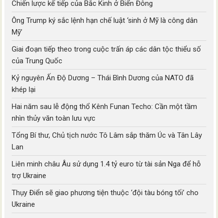
Chiến lược kế tiếp của Bắc Kinh ở Biển Đông
Ông Trump ký sắc lệnh hạn chế luật ‘sinh ở Mỹ là công dân
Mỹ’
Giai đoạn tiếp theo trong cuộc trấn áp các dân tộc thiểu số
của Trung Quốc
Kỷ nguyên Ấn Độ Dương – Thái Bình Dương của NATO đã
khép lại
Hai năm sau lễ động thổ Kênh Funan Techo: Cần một tầm
nhìn thủy văn toàn lưu vực
Tổng Bí thư, Chủ tịch nước Tô Lâm sắp thăm Úc và Tân Lây
Lan
Liên minh châu Âu sử dụng 1.4 tỷ euro từ tài sản Nga để hỗ
trợ Ukraine
Thụy Điển sẽ giao phương tiện thuộc ‘đội tàu bóng tối’ cho
Ukraine