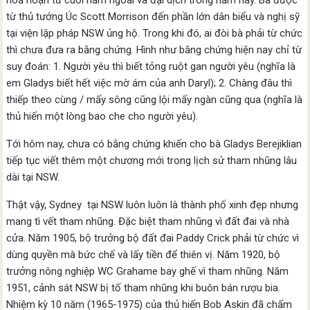
hoả hoạn từ cuối năm ngoái và đại dịch trong năm nay. Bà được
từ thủ tướng Úc Scott Morrison đến phần lớn dân biểu và nghị sỹ
tại viện lập pháp NSW ủng hộ. Trong khi đó, ai đòi bà phải từ chức
thì chưa đưa ra bằng chứng. Hình như bằng chứng hiện nay chỉ từ
suy đoán: 1. Người yêu thì biết tỏng ruột gan người yêu (nghĩa là
em Gladys biết hết việc mờ ám của anh Daryl); 2. Chàng đâu thì
thiếp theo cùng / mấy sông cũng lội mấy ngàn cũng qua (nghĩa là
thủ hiến một lòng bao che cho người yêu).
Tới hôm nay, chưa có bằng chứng khiến cho bà Gladys Berejiklian
tiếp tục viết thêm một chương mới trong lịch sử tham nhũng lâu
dài tại NSW.
Thật vậy, Sydney tại NSW luôn luôn là thành phố xinh đẹp nhưng
mang tì vết tham nhũng. Đặc biệt tham nhũng vì đất đai và nhà
cửa. Năm 1905, bộ trưởng bộ đất đai Paddy Crick phải từ chức vì
dùng quyền mà bức chế và lấy tiền để thiên vị. Năm 1920, bộ
trưởng nông nghiệp WC Grahame bay ghế vì tham nhũng. Năm
1951, cảnh sát NSW bị tố tham nhũng khi buôn bán rượu bia.
Nhiệm kỳ 10 năm (1965-1975) của thủ hiến Bob Askin đã chấm