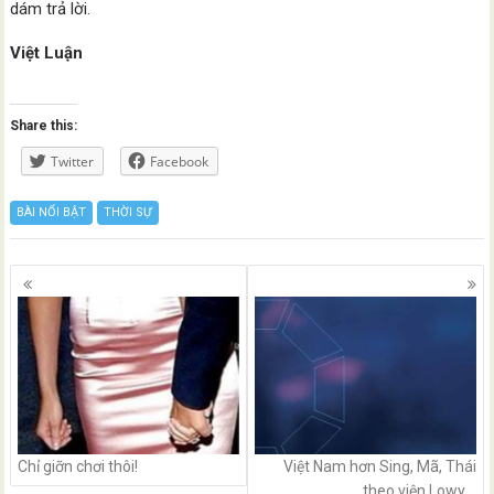
dám trả lời.
Việt Luận
Share this:
Twitter
Facebook
BÀI NỔI BẬT
THỜI SỰ
Posts
navigation
Chỉ giỡn chơi thôi!
Việt Nam hơn Sing, Mã, Thái
theo viện Lowy