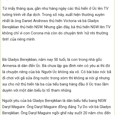
Từ mấy tháng qua, gần như hàng ngày các thủ hiến ở Úc lên TV
tường trình về đại dịch. Trong số này, xuất hiện thường xuyên
nhất là ông Daniel Andrews thủ hiến Victoria và bà Gladys
Berejiklian thủ hiến NSW. Nhưng gần đây, bà thủ hiến NSW lên TV
không chỉ vì con Corona mà còn do chuyện tình ‘nữ nhi thường
tình’ của riêng mình.
Bà Gladys Berejiklian, năm nay 50 tuổi, là con trong nhà gốc
Armenia di dân đến Úc. Bà chưa lập gia đình nên có yêu ai thì đó
là chuyện riêng của bà. Người Úc không xía vô. Có bài báo nói: bã
đi chơi với gã sửa ống nước trong xóm thì không ai nói gì nhưng
xui cho nữ thủ hiến tài ba của tiểu bang hàng đầu ở Úc trao lầm
duyên với một dân biểu bị tố tham nhũng.
Người yêu của bà Gladys Berejiklian là dân biểu tiểu bang NSW
Daryl Maguire. Ông Daryl Maguire đồng đảng Tự Do với bà Gladys
Berejiklian. Ông Daryl Maguire ngồi ghế này suốt 20 năm cho đến