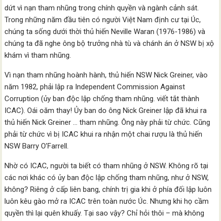
dứt vì nạn tham nhũng trong chính quyền và ngành cảnh sát.
Trong những năm đầu tiên có người Việt Nam định cư tại Úc,
chúng ta sống dưới thời thủ hiến Neville Waran (1976-1986) và
chúng ta đã nghe ông bộ trưởng nhà tù và chánh án ở NSW bị xộ
khám vì tham nhũng.
Vì nạn tham nhũng hoành hành, thủ hiến NSW Nick Greiner, vào
năm 1982, phải lập ra Independent Commission Against
Corruption (ủy ban độc lập chống tham nhũng. viết tắt thành
ICAC). Oái oăm thay! Ủy ban do ông Nick Greiner lập đã khui ra
thủ hiến Nick Greiner … tham nhũng. Ông này phải từ chức. Cũng
phải từ chức vì bị ICAC khui ra nhận một chai rượu là thủ hiến
NSW Barry O’Farrell.
Nhờ có ICAC, người ta biết có tham nhũng ở NSW. Không rõ tại
các nơi khác có ủy ban độc lập chống tham nhũng, như ở NSW,
không? Riêng ở cấp liên bang, chính trị gia khi ở phía đối lập luôn
luôn kêu gào mở ra ICAC trên toàn nước Úc. Nhưng khi họ cầm
quyền thì lại quên khuấy. Tại sao vậy? Chỉ hỏi thôi – mà không