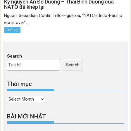
Kỷ nguyên Ấn Độ Dương – Thái Bình Dương của
NATO đã khép lại
Nguồn: Sebastian Contin Trillo-Figueroa, “NATO’s Indo-Pacific
era is over”,...
THỜI SỰ
Search
Search
Thời mục
Thời
mục
BÀI MỚI NHẤT