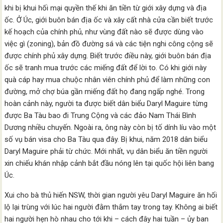
khi bị khui hối mại quyền thế khi ăn tiền từ giới xây dựng và địa
ốc. Ở Úc, giới buôn bán địa ốc và xây cất nhà cửa cần biết trước
kế hoạch của chính phủ, như vùng đất nào sẽ được dùng vào
việc gì (zoning), bản đồ đường sá và các tiện nghi công cộng sẽ
được chính phủ xây dựng. Biết trước điều này, giới buôn bán địa
ốc sẽ tranh mua trước các miếng đất để lời to. Có khi giới này
quà cáp hay mua chuộc nhân viên chính phủ để làm những con
đường, mở chợ búa gần miếng đất họ đang ngấp nghé. Trong
hoàn cảnh này, người ta được biết dân biểu Daryl Maguire từng
được Ba Tàu bao đi Trung Cộng và các đảo Nam Thái Bình
Dương nhiều chuyến. Ngoài ra, ông này còn bị tố dính líu vào một
số vụ bán visa cho Ba Tàu qua đây. Bị khui, năm 2018 dân biểu
Daryl Maguire phải từ chức. Mới nhất, vụ dân biểu ăn tiền người
xin chiếu khán nhập cảnh bắt đầu nóng lên tại quốc hội liên bang
Úc.
Xui cho bà thủ hiến NSW, thời gian người yêu Daryl Maguire ăn hối
lộ lại trùng với lúc hai người đằm thắm tay trong tay. Không ai biết
hai người hẹn hò nhau cho tới khi – cách đây hai tuần – ủy ban