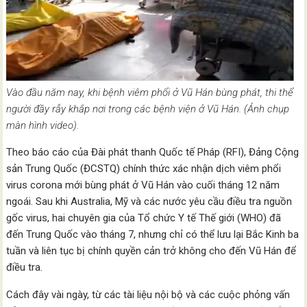
Vào đầu năm nay, khi bệnh viêm phổi ở Vũ Hán bùng phát, thi thể
người đầy rẫy khắp nơi trong các bệnh viện ở Vũ Hán. (Ảnh chụp
màn hình video).
Theo báo cáo của Đài phát thanh Quốc tế Pháp (RFI), Đảng Cộng
sản Trung Quốc (ĐCSTQ) chính thức xác nhận dịch viêm phổi
virus corona mới bùng phát ở Vũ Hán vào cuối tháng 12 năm
ngoái. Sau khi Australia, Mỹ và các nước yêu cầu điều tra nguồn
gốc virus, hai chuyên gia của Tổ chức Y tế Thế giới (WHO) đã
đến Trung Quốc vào tháng 7, nhưng chỉ có thể lưu lại Bắc Kinh ba
tuần và liên tục bị chính quyền cản trở không cho đến Vũ Hán để
điều tra.
Cách đây vài ngày, từ các tài liệu nội bộ và các cuộc phỏng vấn