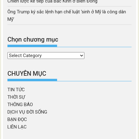
Chiến lược kế tiếp của Bắc Kinh ở Biển Đông
Ông Trump ký sắc lệnh hạn chế luật ‘sinh ở Mỹ là công dân
Mỹ’
Chọn chương mục
Chọn
chương
mục
CHUYÊN MỤC
TIN TỨC
THỜI SỰ
THÔNG BÁO
DỊCH VỤ ĐỜI SỐNG
BẠN ĐỌC
LIÊN LẠC