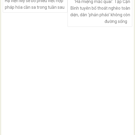
Hạ viện Mỹ sẽ bỏ phiếu việc hợp
‘Há miệng mắc quai’: Tập Cận
pháp hóa cần sa trong tuần sau
Bình tuyên bố thoát nghèo toàn
diện, dân ‘phản pháo’ không còn
đường sống