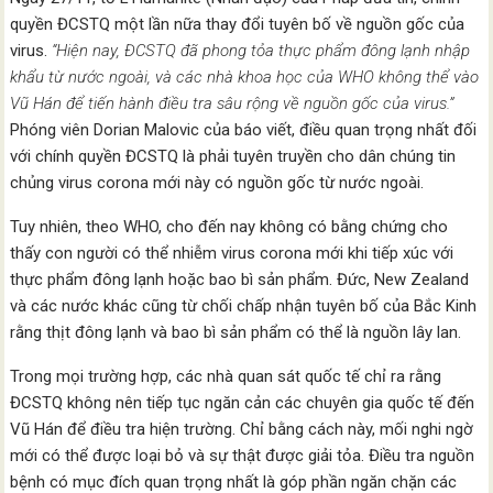
quyền ĐCSTQ một lần nữa thay đổi tuyên bố về nguồn gốc của
virus.
“Hiện nay, ĐCSTQ đã phong tỏa thực phẩm đông lạnh nhập
khẩu từ nước ngoài, và các nhà khoa học của WHO không thể vào
Vũ Hán để tiến hành điều tra sâu rộng về nguồn gốc của virus.”
Phóng viên Dorian Malovic của báo viết, điều quan trọng nhất đối
với chính quyền ĐCSTQ là phải tuyên truyền cho dân chúng tin
chủng virus corona mới này có nguồn gốc từ nước ngoài.
Tuy nhiên, theo WHO, cho đến nay không có bằng chứng cho
thấy con người có thể nhiễm virus corona mới khi tiếp xúc với
thực phẩm đông lạnh hoặc bao bì sản phẩm. Đức, New Zealand
và các nước khác cũng từ chối chấp nhận tuyên bố của Bắc Kinh
rằng thịt đông lạnh và bao bì sản phẩm có thể là nguồn lây lan.
Trong mọi trường hợp, các nhà quan sát quốc tế chỉ ra rằng
ĐCSTQ không nên tiếp tục ngăn cản các chuyên gia quốc tế đến
Vũ Hán để điều tra hiện trường. Chỉ bằng cách này, mối nghi ngờ
mới có thể được loại bỏ và sự thật được giải tỏa. Điều tra nguồn
bệnh có mục đích quan trọng nhất là góp phần ngăn chặn các