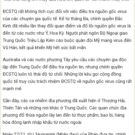
ĐCSTQ rất không tích cực đối với việc điều tra nguồn gốc virus
của các chuyên gia quốc tế. Kể từ tháng Ba, chính quyền Bắc
Kinh đã nhiều lần thay đổi quan điểm và đổ lỗi nguồn gốc virus là
đến từ các nước như Ý, Hoa Kỳ. Người phát ngôn Bộ Ngoại giao
Trung Quốc Triệu Lập Kiên cáo buộc quân đội Mỹ mang virus đến
Vũ Hán, kết quả khiến Mỹ hết sức bất mãn.
Australia và các nước phương Tây yêu cầu các chuyên gia độc
lập đến Trung Quốc để điều tra nguồn tin, nhưng chính quyền
ĐCSTQ luôn tỏ thái độ từ chối. Những lời kêu gọi cộng đồng
quốc tế truy cứu trách nhiệm ĐCSTQ về nguồn gốc virus cũng rất
mạnh mẽ.
Gần đây, các ca nhiễm địa phương đã xuất hiện ở Thượng Hải,
Thiên Tân và những nơi khác ở Trung Quốc. Các quan chức địa
phương đổ thừa nguồn lây lan đến từ thực phẩm, bao bì, hàng
hóa đông lạnh nhập khẩu từ nước ngoài.
Ngày 27/11, tờ L’Humanité (Nhân đạo) của Pháp đưa tin, chính