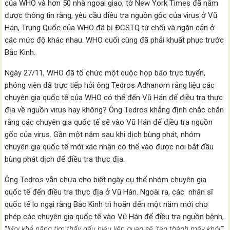
của WHO và hơn 50 nhà ngoại giao, tờ New York Times đã nắm
được thông tin rằng, yêu cầu điều tra nguồn gốc của virus ở Vũ
Hán, Trung Quốc của WHO đã bị ĐCSTQ từ chối và ngăn cản ở
các mức độ khác nhau. WHO cuối cùng đã phải khuất phục trước
Bắc Kinh.
Ngày 27/11, WHO đã tổ chức một cuộc họp báo trực tuyến,
phóng viên đã trực tiếp hỏi ông Tedros Adhanom rằng liệu các
chuyên gia quốc tế của WHO có thể đến Vũ Hán để điều tra thực
địa về nguồn virus hay không? Ông Tedros khẳng định chắc chắn
rằng các chuyên gia quốc tế sẽ vào Vũ Hán để điều tra nguồn
gốc của virus. Gần một năm sau khi dịch bùng phát, nhóm
chuyên gia quốc tế mới xác nhận có thể vào được nơi bắt đầu
bùng phát dịch để điều tra thực địa.
Ông Tedros vẫn chưa cho biết ngày cụ thể nhóm chuyên gia
quốc tế đến điều tra thực địa ở Vũ Hán. Ngoài ra, các nhân sĩ
quốc tế lo ngại rằng Bắc Kinh trì hoãn đến một năm mới cho
phép các chuyên gia quốc tế vào Vũ Hán để điều tra nguồn bệnh,
“
Mọi khả năng tìm thấy dấu hiệu liên quan sẽ ‘tan thành mây khói’”.