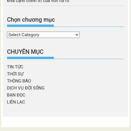
khía cạnh chính trị của vốn rủi ro
Chọn chương mục
Chọn
chương
mục
CHUYÊN MỤC
TIN TỨC
THỜI SỰ
THÔNG BÁO
DỊCH VỤ ĐỜI SỐNG
BẠN ĐỌC
LIÊN LẠC