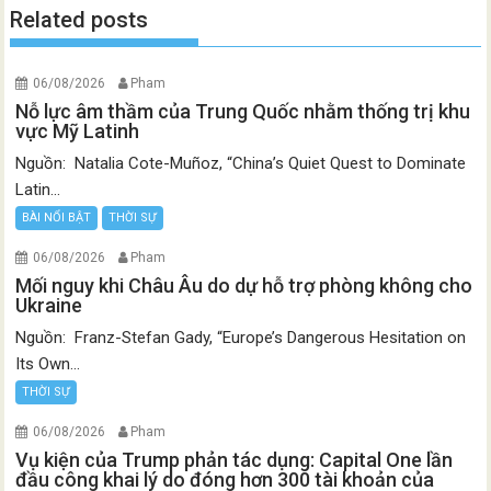
Related posts
06/08/2026
Pham
Nỗ lực âm thầm của Trung Quốc nhằm thống trị khu
vực Mỹ Latinh
Nguồn: Natalia Cote-Muñoz, “China’s Quiet Quest to Dominate
Latin...
BÀI NỔI BẬT
THỜI SỰ
06/08/2026
Pham
Mối nguy khi Châu Âu do dự hỗ trợ phòng không cho
Ukraine
Nguồn: Franz-Stefan Gady, “Europe’s Dangerous Hesitation on
Its Own...
THỜI SỰ
06/08/2026
Pham
Vụ kiện của Trump phản tác dụng: Capital One lần
đầu công khai lý do đóng hơn 300 tài khoản của