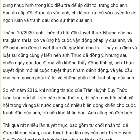
cung nhục hình trong lúc điều tra để áp đặt tội trạng cho anh.
Bản án gấp đôi được áp vào anh, chỉ là sự trả thù với quyền tự do
ngôn luận và tranh đấu cho sự thật của anh.
Tháng 10/2020, anh Thức đã bắt đầu tuyệt thực. Nhưng cán bộ
trại giam thì lại có vẻ ủng hộ cuộc vận động pháp lý của anh, và
đề nghị anh đừng tuyệt thực để gây khó cho trại. Thấy gia đình và
luật sư cũng cùng ý kiến nên anh Thức đã đồng ý. Nhưng sau
nhiều ngày gửi đơn đi mà vẫn không thấy động tĩnh gì, anh Thức
quyết định mở lại cuộc tuyệt thực nhằm đánh động, và yêu cầu
nhà cầm quyền phải trả lời về những phân tích luật pháp của anh.
So với năm 2016, khi những tin tức của Trần Huỳnh Duy Thức
luôn luôn nổi bật trên các dòng thời sự, thì năm nay, bối cảnh xã
hội trong và ngoài nước đang có nhiều biến động khiến cho cuộc
tranh đấu của anh, trở nên khó khăn hơn. Anh cũng cô đơn hơn.
Trải qua rất nhiều lần tuyệt thực, bao gồm từ chối nhận tội để
được khoan hồng, cuộc tuyệt thực lần này của anh Trần Huỳnh