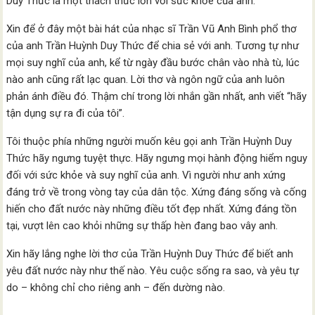
Duy Thức là một thách thức lớn với sức khỏe của anh.
Xin để ở đây một bài hát của nhạc sĩ Trần Vũ Anh Bình phổ thơ
của anh Trần Huỳnh Duy Thức để chia sẻ với anh. Tương tự như
mọi suy nghĩ của anh, kể từ ngày đầu bước chân vào nhà tù, lúc
nào anh cũng rất lạc quan. Lời thơ và ngôn ngữ của anh luôn
phản ánh điều đó. Thậm chí trong lời nhắn gần nhất, anh viết “hãy
tận dụng sự ra đi của tôi”.
Tôi thuộc phía những người muốn kêu gọi anh Trần Huỳnh Duy
Thức hãy ngưng tuyệt thực. Hãy ngưng mọi hành động hiểm nguy
đối với sức khỏe và suy nghĩ của anh. Vì người như anh xứng
đáng trở về trong vòng tay của dân tộc. Xứng đáng sống và cống
hiến cho đất nước này những điều tốt đẹp nhất. Xứng đáng tồn
tại, vượt lên cao khỏi những sự thấp hèn đang bao vây anh.
Xin hãy lắng nghe lời thơ của Trần Huỳnh Duy Thức để biết anh
yêu đất nước này như thế nào. Yêu cuộc sống ra sao, và yêu tự
do – không chỉ cho riêng anh – đến dường nào.