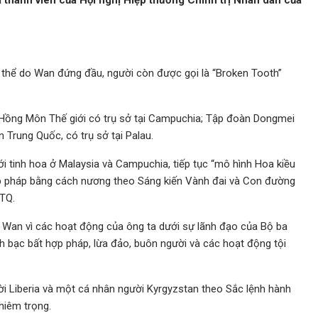
 thành viên của Hội nghị Hiệp thương Chính trị Nhân dân của
c thể do Wan đứng đầu, người còn được gọi là “Broken Tooth”
 Hồng Môn Thế giới có trụ sở tại Campuchia; Tập đoàn Dongmei
 Trung Quốc, có trụ sở tại Palau.
i tinh hoa ở Malaysia và Campuchia, tiếp tục “mô hình Hoa kiều
 pháp bằng cách nương theo Sáng kiến ​​Vành đai và Con đường
TQ.
 Wan vì các hoạt động của ông ta dưới sự lãnh đạo của Bộ ba
h bạc bất hợp pháp, lừa đảo, buôn người và các hoạt động tội
 Liberia và một cá nhân người Kyrgyzstan theo Sắc lệnh hành
hiêm trọng.