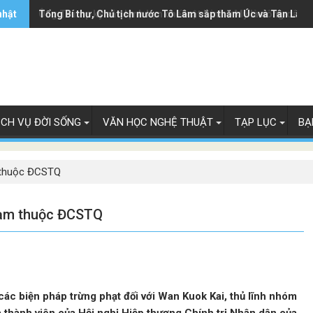
nhật
Ông Trump ký sắc lệnh hạn chế luật 'sinh ở Mỹ là công dân M
Tổng Bí thư, Chủ tịch nước Tô Lâm sắp thăm Úc và Tân Lây 
ỊCH VỤ ĐỜI SỐNG
VĂN HỌC NGHỆ THUẬT
TẠP LỤC
BẠ
m thuộc ĐCSTQ
phạm thuộc ĐCSTQ
ác biện pháp trừng phạt đối với Wan Kuok Kai, thủ lĩnh nhóm