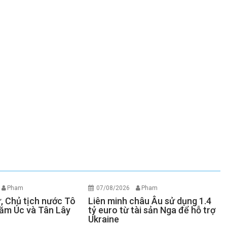
Pham
07/08/2026
Pham
ư, Chủ tịch nước Tô
Liên minh châu Âu sử dụng 1.4
ăm Úc và Tân Lây
tỷ euro từ tài sản Nga để hỗ trợ
Ukraine