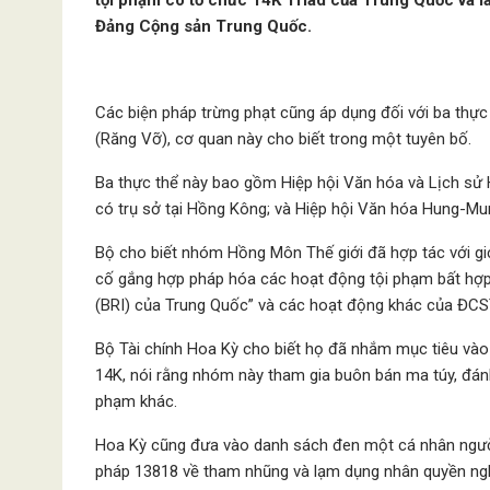
tội phạm có tổ chức 14K Triad của Trung Quốc và là
Đảng Cộng sản Trung Quốc.
Các biện pháp trừng phạt cũng áp dụng đối với ba thự
(Răng Vỡ), cơ quan này cho biết trong một tuyên bố.
Ba thực thể này bao gồm Hiệp hội Văn hóa và Lịch sử
có trụ sở tại Hồng Kông; và Hiệp hội Văn hóa Hung-Mun
Bộ cho biết nhóm Hồng Môn Thế giới đã hợp tác với giớ
cố gắng hợp pháp hóa các hoạt động tội phạm bất hợp
(BRI) của Trung Quốc” và các hoạt động khác của ĐCS
Bộ Tài chính Hoa Kỳ cho biết họ đã nhắm mục tiêu vào
14K, nói rằng nhóm này tham gia buôn bán ma túy, đán
phạm khác.
Hoa Kỳ cũng đưa vào danh sách đen một cá nhân người
pháp 13818 về tham nhũng và lạm dụng nhân quyền ng