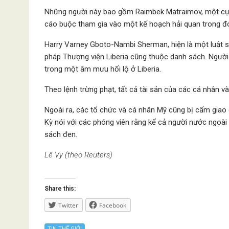
Những người này bao gồm Raimbek Matraimov, một cựu
cáo buộc tham gia vào một kế hoạch hải quan trong đó
Harry Varney Gboto-Nambi Sherman, hiện là một luật sư
pháp Thượng viện Liberia cũng thuộc danh sách. Người 
trong một âm mưu hối lộ ở Liberia.
Theo lệnh trừng phạt, tất cả tài sản của các cá nhân v
Ngoài ra, các tổ chức và cá nhân Mỹ cũng bị cấm giao 
Kỳ nói với các phóng viên rằng kể cả người nước ngoài
sách đen.
Lê Vy (theo Reuters)
Share this:
Twitter
Facebook
TIN THẾ GIỚI