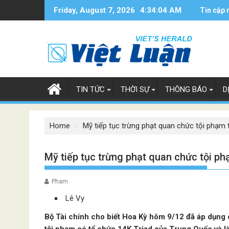
Skip
Friday, August 7, 2026
4:34:04 AM
Tin cập 
to
content
TIN TỨC
THỜI SỰ
THÔNG BÁO
D
Home
Mỹ tiếp tục trừng phạt quan chức tội phạ
Mỹ tiếp tục trừng phạt quan chức tội 
Pham
Lê Vy
Bộ Tài chính cho biết Hoa Kỳ hôm 9/12 đã áp dụng c