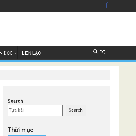
ỹ'
Lan
N ĐỌC
LIÊN LẠC
Search
Search
Thời mục