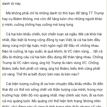
danh từ này.
Mà không phải chỉ là những danh từ thô bạo để tặng TT Trump
hay cụ Biden không, mà còn để tặng luôn cho những người khác
ý mình, cuồng chống hay cuồng mê lung tung.
Cả hai bên khẩu chiến, bút chiến loạn xà ngầu. Mà cái khôi hài
nhất, đặc biệt là trong cộng đồng tỵ nạn Việt, là cả hai bên đều
dùng cùng một lập luận, một ngôn ngữ để đấu võ chống nhau.
Nào là cuồng, là ngu xuẩn, là quá khích, là VC nằm vùng, … tất cả
đều là những câu cả hai bên đều dùng để thân tặng nhau. Chống
Trump là VC nằm vùng, ủng hộ Trump là nằm vùng VC. Chống
Biden, biểu tình phất cờ vàng, ủng hộ Biden, biểu tình cũng phất
cờ vàng. Thế thì ai biết được bên nào là bên nào?
Cái hiện tượng cuồng đi xa hơn chuyện đấu khẩu nhiều. Đi đến
thái độ có thể nói sống chết với thần tượng của mình, trong mọi
trường hợp. Đến độ mù quáng nhất. Hay chính xác hơn, đi xa hơn
cả mù quáng luôn. Mù quáng chỉ thể hiện tình trạng ‘không nhìn
thấy’, chứ đàng này rõ ràng là tình trạng nhìn thấy nhưng cố vặn