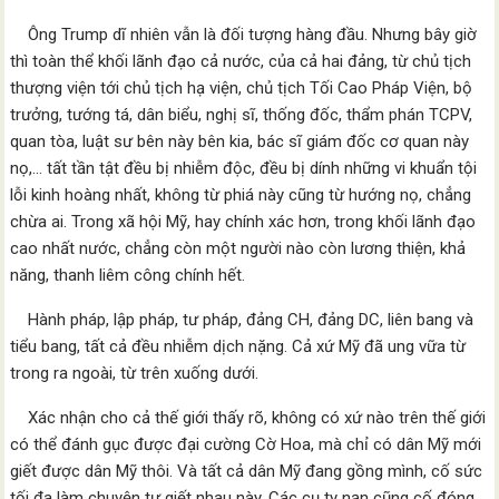
Ông Trump dĩ nhiên vẫn là đối tượng hàng đầu. Nhưng bây giờ
thì toàn thể khối lãnh đạo cả nước, của cả hai đảng, từ chủ tịch
thượng viện tới chủ tịch hạ viện, chủ tịch Tối Cao Pháp Viện, bộ
trưởng, tướng tá, dân biểu, nghị sĩ, thống đốc, thẩm phán TCPV,
quan tòa, luật sư bên này bên kia, bác sĩ giám đốc cơ quan này
nọ,… tất tần tật đều bị nhiễm độc, đều bị dính những vi khuẩn tội
lỗi kinh hoàng nhất, không từ phiá này cũng từ hướng nọ, chẳng
chừa ai. Trong xã hội Mỹ, hay chính xác hơn, trong khối lãnh đạo
cao nhất nước, chẳng còn một người nào còn lương thiện, khả
năng, thanh liêm công chính hết.
Hành pháp, lập pháp, tư pháp, đảng CH, đảng DC, liên bang và
tiểu bang, tất cả đều nhiễm dịch nặng. Cả xứ Mỹ đã ung vữa từ
trong ra ngoài, từ trên xuống dưới.
Xác nhận cho cả thế giới thấy rõ, không có xứ nào trên thế giới
có thể đánh gục được đại cường Cờ Hoa, mà chỉ có dân Mỹ mới
giết được dân Mỹ thôi. Và tất cả dân Mỹ đang gồng mình, cố sức
tối đa làm chuyện tự giết nhau này. Các cụ tỵ nạn cũng cố đóng