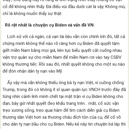
cổ để không nhìn thấy. Đà điểu vùi đầu dưới cát là vậy. Không mù,
chỉ là không muốn thấy sự thật.
Rõ rệt nhất là chuyện cụ Biden và vấn đề VN.
Lịch sử với cả ngàn, cả vạn tài liệu vẫn còn chình ình đó, tất cả
chứng minh không thể nào rõ ràng hơn cụ Biden đã quyết tâm
giết miền Nam bằng mọi giá, liên tục biểu quyết cắt cuống nhau
viện trợ quân sự cho miền Nam để miền Nam rơi vào tay CSBV
không thương tiếc. Rồi sau đó, nhất quyết không cho một xu nào
để đón nhận dân tỵ nạn vào Mỹ.
Ấy vậy mà vẫn không thiếu ông bà tỵ nạn Việt, vì cuồng chống
Trump, trong đó có không ít sĩ quan quân lực VNCH trước đây đã
từng nhìn cảnh lính mình chết tại mặt trận vì cụ Biden không cho
đạn, bây giờ nhất quyết đeo khẩu trang trên… mắt, cố sức vặn
trẹo xương sống, trẹo quai hàm để tìm cách diễn giải cụ Biden
thương dân Việt hơn xa thương cháu đích tôn của cụ, để cổ võ
cho dân tỵ nạn bầu cho cụ Biden. Nếu kẻ này tin chuyện bá láp thì