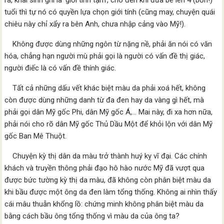
ra, khai sinh ghi là ‘giới tính tạm’, cho đến khi đứa bé lên 4 (bốn!)
tuổi thì tự nó có quyền lựa chọn giới tính (cũng may, chuyện quái
chiêu này chỉ xẩy ra bên Anh, chưa nhập cảng vào Mỹ!).
Không được dùng những ngôn từ nặng nề, phải ăn nói có văn
hóa, chẳng hạn người mù phải gọi là người có vấn đề thị giác,
người điếc là có vấn đề thính giác.
Tất cả những dấu vết khác biệt màu da phải xoá hết, không
còn được dùng những danh từ đa đen hay da vàng gì hết, mà
phải gọi dân Mỹ gốc Phi, dân Mỹ gốc Á,… Mai này, đi xa hơn nữa,
phải nói cho rõ dân Mỹ gốc Thủ Dầu Một để khỏi lộn với dân Mỹ
gốc Ban Mê Thuột.
Chuyện kỳ thị dân da màu trở thành huý kỵ vĩ đại. Các chính
khách và truyền thông phải đạo hô hào nước Mỹ đã vượt qua
được bức tường kỳ thị da màu, đã không còn phân biệt màu da
khi bầu được một ông da đen làm tổng thống. Không ai nhìn thấy
cái mâu thuẫn khổng lồ: chứng minh không phân biệt màu da
bằng cách bầu ông tổng thống vì màu da của ông ta?