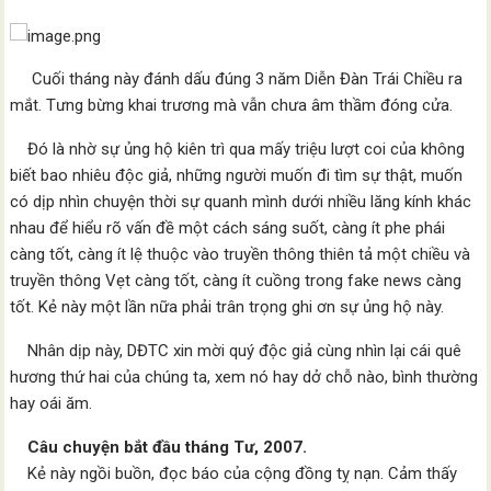
Cuối tháng này đánh dấu đúng 3 năm Diễn Đàn Trái Chiều ra
mắt. Tưng bừng khai trương mà vẫn chưa âm thầm đóng cửa.
Đó là nhờ sự ủng hộ kiên trì qua mấy triệu lượt coi của không
biết bao nhiêu độc giả, những người muốn đi tìm sự thật, muốn
có dịp nhìn chuyện thời sự quanh mình dưới nhiều lăng kính khác
nhau để hiểu rõ vấn đề một cách sáng suốt, càng ít phe phái
càng tốt, càng ít lệ thuộc vào truyền thông thiên tả một chiều và
truyền thông Vẹt càng tốt, càng ít cuồng trong fake news càng
tốt. Kẻ này một lần nữa phải trân trọng ghi ơn sự ủng hộ này.
Nhân dịp này, DĐTC xin mời quý độc giả cùng nhìn lại cái quê
hương thứ hai của chúng ta, xem nó hay dở chỗ nào, bình thường
hay oái ăm.
Câu chuyện bắt đầu tháng Tư, 2007.
Kẻ này ngồi buồn, đọc báo của cộng đồng tỵ nạn. Cảm thấy