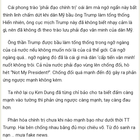
Cái phong trào ‘phải đạo chính trị’ oái ăm mà ngớ ngẩn này bất
thình lình chấm dứt khi dân Mỹ bầu ông Trump làm tổng thống.
Hiển nhiên, ông cục mịch Trump này đã không biết nhạy cảm là
gì, nên đã không đi theo trào lưu phải đạo văn minh của dân Mỹ.
Ông thần Trump được bầu làm tổng thống trong ngỡ ngàng
của cả nước nếu không muốn nói là của cả thế giới. Cái ngỡ
ngàng quá… ngỡ ngàng đó đã là cái gì mà dân ‘cấp tiến văn minh’
nuốt không trôi. Cả nửa nước phải đạo vùng lên chống đối, hò
hét “Not My President!”. Chống đối quá mạnh đến độ gây ra phản
ứng ngược mạnh không kém.
Ta nhớ lại cụ Kim Dung đã từng chỉ bảo cho ta biết đấm càng
mạnh vào tường thì phản ứng ngược càng mạnh, tay càng đau
hơn.
Phân hóa chính trị chưa khi nào mạnh bạo như dưới thời TT
Trump. Hai bên chống nhau bằng đủ mọi chiêu võ. Từ đó sanh ra
nạn … mưa fake news.