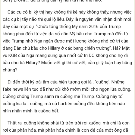
Jerry Brown,.. đã chống dân tỵ nạn ta như thế nào.
Các cụ có bị kỳ thị hay không thì kẻ này không thấy, nhưng việc
các cụ bị tẩy não thì quá lộ liễu. Đây là nguyên văn nhận định mới
đây của một cụ: “Chức tổng thống Mỹ năm 2016 của Trump
không phải đến từ việc đa số dân Mỹ bầu cho Trump mà đến từ
việc Trump nhờ Nga ngăn được một lượng không nhỏ cử tri của
đảng Dân chủ bầu cho Hillary ở các bang chiến trường”. Hả? Mật
vụ KGB của Nga mang súng qua nhốt cử tri DC không cho họ đi
bầu cho bà Hillary? Muốn viết gì thì cứ viết, cần gì lý luận hay bằng
chứng?
Đi đến thời kỳ oái ăm của hiện tượng gọi là …’cuồng’. Những
fake news liên tục đã như củi khô mớm mồi cho ngọn lửa cuồng.
Cuồng chống Trump sanh ra cuồng mê Trump. Cuồng này tố
cuồng kia là… cuồng, mà cả hai bên cuồng đều không bên nào
nhìn nhận mình là cuồng hết.
Thật ra, cuồng không phải từ trên trời rơi xuống, mà chỉ là con
rơi của phân hóa, mà phân hóa chính là con đẻ của một ông đã