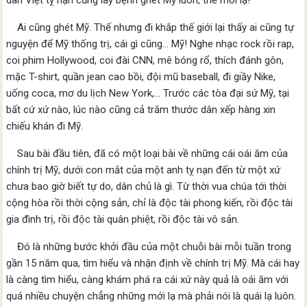
dân Việt tỵ nạn cũng lây bệnh ghét Mỹ luôn, thế mới lạ!
Ai cũng ghét Mỹ. Thế nhưng đi khắp thế giới lại thấy ai cũng tự
nguyện để Mỹ thống trị, cái gì cũng… Mỹ! Nghe nhạc rock rồi rap,
coi phim Hollywood, coi đài CNN, mê bóng rổ, thích đánh gôn,
mặc T-shirt, quần jean cao bồi, đội mũ baseball, đi giầy Nike,
uống coca, mơ du lịch New York,… Trước các tòa đại sứ Mỹ, tại
bất cứ xứ nào, lúc nào cũng cả trăm thước dân xếp hàng xin
chiếu khán đi Mỹ.
Sau bài đầu tiên, đã có một loại bài về những cái oái ăm của
chính trị Mỹ, dưới con mắt của một anh tỵ nạn đến từ một xứ
chưa bao giờ biết tự do, dân chủ là gì. Từ thời vua chúa tới thời
cộng hòa rồi thời cộng sản, chỉ là độc tài phong kiến, rồi độc tài
gia đình trị, rồi độc tài quân phiệt, rồi độc tài vô sản.
Đó là những bước khởi đầu của một chuỗi bài mỗi tuần trong
gần 15 năm qua, tìm hiểu và nhận định về chính trị Mỹ. Mà cái hay
là càng tìm hiểu, càng khám phá ra cái xứ này quả là oái ăm với
quá nhiều chuyện chẳng những mới lạ mà phải nói là quái lạ luôn.