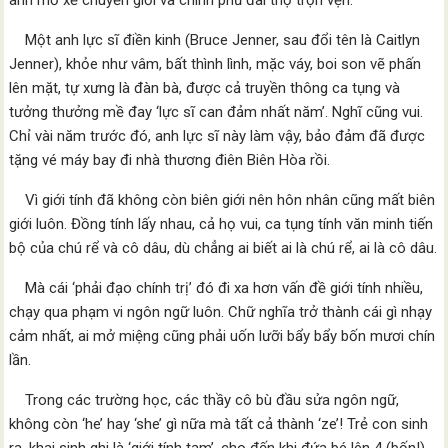
anh mổ xẻ chuyển giới và chính phủ đài thọ trọn vẹn.
Một anh lực sĩ điền kinh (Bruce Jenner, sau đổi tên là Caitlyn
Jenner), khỏe như vâm, bất thình lình, mặc váy, boi son vẽ phấn
lên mặt, tự xưng là đàn bà, được cả truyền thông ca tụng và
tưởng thưởng mề đay ‘lực sĩ can đảm nhất năm’. Nghĩ cũng vui.
Chỉ vài năm trước đó, anh lực sĩ này làm vậy, bảo đảm đã được
tặng vé máy bay đi nhà thương điên Biên Hòa rồi.
Vì giới tính đã không còn biên giới nên hôn nhân cũng mất biên
giới luôn. Đồng tính lấy nhau, cả họ vui, ca tụng tính văn minh tiến
bộ của chú rể và cô dâu, dù chẳng ai biết ai là chú rể, ai là cô dâu.
Mà cái ‘phải đạo chính trị’ đó đi xa hơn vấn đề giới tính nhiều,
chạy qua phạm vi ngôn ngữ luôn. Chữ nghĩa trở thành cái gì nhạy
cảm nhất, ai mở miệng cũng phải uốn lưỡi bẩy bẩy bốn mươi chín
lần.
Trong các trường học, các thầy cô bù đầu sửa ngôn ngữ,
không còn ‘he’ hay ‘she’ gì nữa mà tất cả thành ‘ze’! Trẻ con sinh