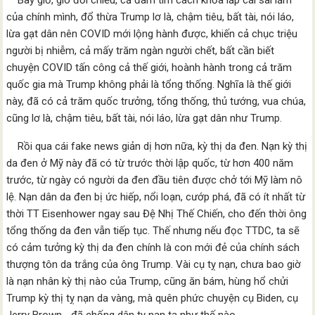
Bây giờ, gió đổi chiều, cả đám tìm cách khỏa lấp cái sai lầm
của chính mình, đổ thừa Trump lơ là, chậm tiêu, bất tài, nói láo,
lừa gạt dân nên COVID mới lộng hành được, khiến cả chục triệu
người bị nhiễm, cả mấy trăm ngàn người chết, bất cần biết
chuyện COVID tấn công cả thế giới, hoành hành trong cả trăm
quốc gia mà Trump không phải là tổng thống. Nghĩa là thế giới
này, đã có cả trăm quốc trưởng, tổng thống, thủ tướng, vua chúa,
cũng lơ là, chậm tiêu, bất tài, nói láo, lừa gạt dân như Trump.
Rồi qua cái fake news giản dị hơn nữa, kỳ thị da đen. Nạn kỳ thị
da đen ở Mỹ này đã có từ trước thời lập quốc, từ hơn 400 năm
trước, từ ngày có người da đen đầu tiên được chở tới Mỹ làm nô
lệ. Nạn dân da đen bị ức hiếp, nổi loạn, cướp phá, đã có ít nhất từ
thời TT Eisenhower ngay sau Đệ Nhị Thế Chiến, cho đến thời ông
tổng thống da đen vẫn tiếp tục. Thế nhưng nếu đọc TTDC, ta sẽ
có cảm tưởng kỳ thị da đen chính là con mới đẻ của chính sách
thượng tôn da trắng của ông Trump. Vài cụ tỵ nạn, chưa bao giờ
là nạn nhân kỳ thị nào của Trump, cũng ăn bám, hùng hổ chửi
Trump kỳ thị tỵ nạn da vàng, mà quên phức chuyện cụ Biden, cụ