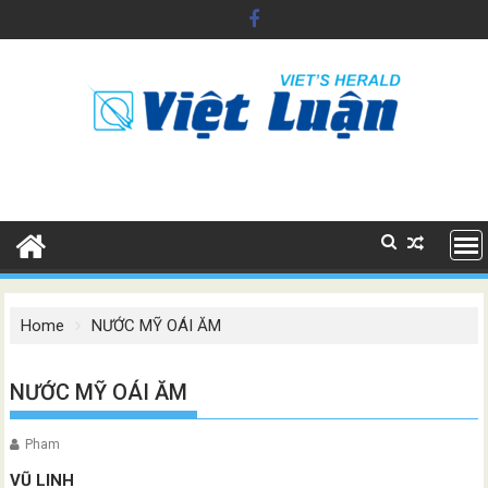
Skip
to
content
Home
NƯỚC MỸ OÁI ĂM
NƯỚC MỸ OÁI ĂM
Pham
VŨ LINH