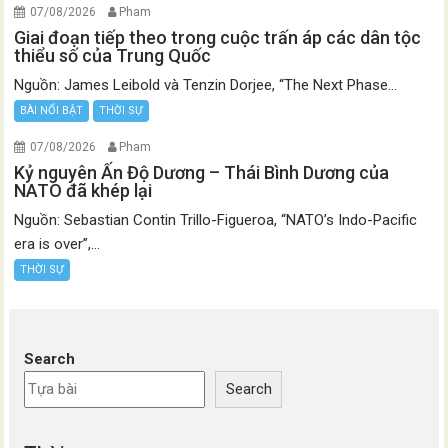
07/08/2026
Pham
Giai đoạn tiếp theo trong cuộc trấn áp các dân tộc
thiểu số của Trung Quốc
Nguồn: James Leibold và Tenzin Dorjee, “The Next Phase...
BÀI NỔI BẬT
THỜI SỰ
07/08/2026
Pham
Kỷ nguyên Ấn Độ Dương – Thái Bình Dương của
NATO đã khép lại
Nguồn: Sebastian Contin Trillo-Figueroa, “NATO’s Indo-Pacific
era is over”,...
THỜI SỰ
Search
Search