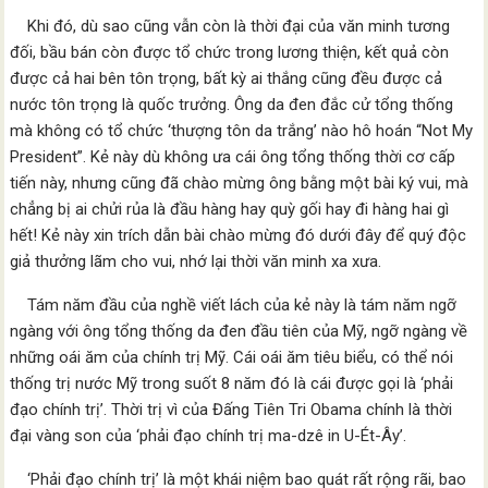
Khi đó, dù sao cũng vẫn còn là thời đại của văn minh tương
đối, bầu bán còn được tổ chức trong lương thiện, kết quả còn
được cả hai bên tôn trọng, bất kỳ ai thắng cũng đều được cả
nước tôn trọng là quốc trưởng. Ông da đen đắc cử tổng thống
mà không có tổ chức ‘thượng tôn da trắng’ nào hô hoán “Not My
President”. Kẻ này dù không ưa cái ông tổng thống thời cơ cấp
tiến này, nhưng cũng đã chào mừng ông bằng một bài ký vui, mà
chẳng bị ai chửi rủa là đầu hàng hay quỳ gối hay đi hàng hai gì
hết! Kẻ này xin trích dẫn bài chào mừng đó dưới đây để quý độc
giả thưởng lãm cho vui, nhớ lại thời văn minh xa xưa.
Tám năm đầu của nghề viết lách của kẻ này là tám năm ngỡ
ngàng với ông tổng thống da đen đầu tiên của Mỹ, ngỡ ngàng về
những oái ăm của chính trị Mỹ. Cái oái ăm tiêu biểu, có thể nói
thống trị nước Mỹ trong suốt 8 năm đó là cái được gọi là ‘phải
đạo chính trị’. Thời trị vì của Đấng Tiên Tri Obama chính là thời
đại vàng son của ‘phải đạo chính trị ma-dzê in U-Ét-Ây’.
‘Phải đạo chính trị’ là một khái niệm bao quát rất rộng rãi, bao