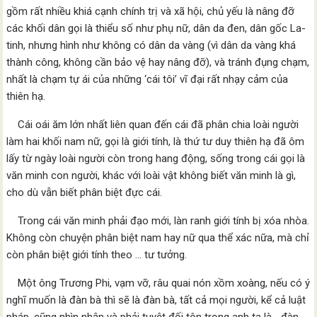
gồm rất nhiều khiá cạnh chính trị và xã hội, chủ yếu là nâng đỡ
các khối dân gọi là thiểu số như phụ nữ, dân da đen, dân gốc La-
tinh, nhưng hình như không có dân da vàng (vì dân da vàng khá
thành công, không cần bảo vệ hay nâng đỡ), và tránh đụng chạm,
nhất là chạm tự ái của những ‘cái tôi’ vĩ đại rất nhạy cảm của
thiên hạ.
Cái oái ăm lớn nhất liên quan đến cái đã phân chia loài người
làm hai khối nam nữ, gọi là giới tính, là thứ tư duy thiên hạ đã ôm
lấy từ ngày loài người còn trong hang động, sống trong cái gọi là
văn minh con người, khác với loài vật không biết văn minh là gì,
cho dù vẫn biết phân biệt đực cái.
Trong cái văn minh phải đạo mới, làn ranh giới tính bị xóa nhòa.
Không còn chuyện phân biệt nam hay nữ qua thể xác nữa, mà chỉ
còn phân biệt giới tính theo … tư tưởng.
Một ông Trương Phi, vạm vỡ, râu quai nón xồm xoàng, nếu có ý
nghĩ muốn là đàn bà thì sẽ là đàn bà, tất cả mọi người, kể cả luật