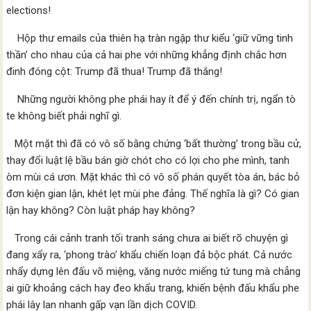
elections!
Hộp thư emails của thiên hạ tràn ngập thư kiểu ‘giữ vững tinh
thần’ cho nhau của cả hai phe với những khẳng định chắc hơn
đinh đóng cột: Trump đã thua! Trump đã thắng!
Những người không phe phái hay ít để ý đến chính trị, ngẩn tò
te không biết phải nghĩ gì.
Một mặt thì đã có vô số bằng chứng ‘bất thường’ trong bầu cử,
thay đổi luật lệ bầu bán giờ chót cho có lợi cho phe mình, tanh
òm mùi cá ươn. Mặt khác thì có vô số phán quyết tòa án, bác bỏ
đơn kiện gian lận, khét lẹt mùi phe đảng. Thế nghĩa là gì? Có gian
lận hay không? Còn luật pháp hay không?
Trong cái cảnh tranh tối tranh sáng chưa ai biết rõ chuyện gì
đang xẩy ra, ‘phong trào’ khẩu chiến loạn đả bộc phát. Cả nước
nhẩy dựng lên đấu võ miệng, văng nước miếng tứ tung mà chẳng
ai giữ khoảng cách hay đeo khẩu trang, khiến bệnh đấu khẩu phe
phái lây lan nhanh gấp vạn lần dịch COVID.