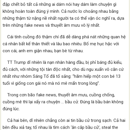
đập chết bỏ tất cả những ai dám nói hay dám làm chuyện gì
không hoàn toàn đúng ý mình. Cả nước lo choảng nhau bằng
những thậm từ nặng nề nhất người ta có thể vặn óc nghĩ ra, dựa
trên những fake news và thuyết âm mưu vô lý nhất.
Cái tính cuồng đó thậm chí đã dễ dàng phá nát những quan hệ
cá nhân bất kể thân thiết và lâu bao nhiêu. Bố mẹ hục hặc với
con cái, anh em giận nhau, bạn bè từ nhau.
TT Trump dĩ nhiên là nạn nhân hàng đầu, bị phỉ báng đủ kiểu,
đủ cách, với những tội tàn độc nhất, cho dù ngu xuẩn vô căn cứ
nhất như nhóm Sáng Tổ đã tố sảng: “hãm hiếp một con bé 13
tuổi vì giống con gái nó mà nó mê mẩn trong lòng”.
Trong cơn bão fake news, thuyết âm mưu, cuồng chống,
cuồng mê thì lại xẩy ra chuyện … bầu cử. Đúng là bầu bán không
đúng lúc.
Cả hai bên, dĩ nhiên chẳng còn ai tin bầu cử trong sạch. Cả hai
bên đều xiả tay, tố nhau là tìm cách ‘ăn cắp bầu cử’, steal the