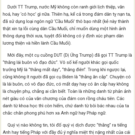
Dưới TT Trump, nước Mỹ không còn ranh giới lịch thiệp, văn
hoá, hay ‘có học’ gì nữa. Thiên hạ, kể cả trong đám dân tỵ nạn ta,
đã sử dụng loại ngôn ngữ ‘Cầu Muối’ thô bạo nhất (kẻ này thành
thật xin tạ lỗi cùng dân Cầu Muối, chỉ muốn dùng một hình ảnh
thông dụng thời xưa, tuyệt đối không có ý định xúc phạm dân
lương thiện và hiền lành Cầu Muối).
Mới đây, một cụ cuồng DƯT (Dị Ứng Trump) đã gọi TT Trump là
“thằng lái buôn vô đạo đức”. Vô số kể người khác gọi quốc
trưởng Mỹ là “thằng mất dạy”, “thằng điên”. Trong khi ngược lại,
cũng không ít người đã gọi cụ Biden là “thằng ăn cắp”. Chuyện có
là lái buôn, có vô đạo đức, có mất dạy hay có ăn cắp hay không
là chuyện phụ, chẳng ai cần biết. Toàn là những danh từ phản ảnh
nét giàu có của văn chương của đám con rồng cháu tiên. Các
danh từ khoa học thì còn hiếm, chứ danh từ bôi bác nhau của ta
chắc chắn phong phú hơn xa Anh ngữ hay Pháp ngữ.
Quý vị nào không tin, tôi đố quý vị dịch được “thằng” ra tiếng
Anh hay tiếng Pháp với đầy đủ ý nghĩa miệt thị nặng nhất của cái