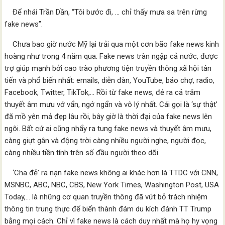
Để nhái Trần Dần, “Tôi bước đi, … chỉ thấy mưa sa trên rừng
fake news”.
Chưa bao giờ nước Mỹ lại trải qua một cơn bão fake news kinh
hoàng như trong 4 năm qua. Fake news tràn ngập cả nước, được
trợ giúp mạnh bởi cao trào phương tiện truyền thông xã hội tân
tiến và phổ biến nhất: emails, diễn đàn, YouTube, báo chợ, radio,
Facebook, Twitter, TikTok,… Rồi từ fake news, đẻ ra cả trăm
thuyết âm mưu vớ vẩn, ngớ ngẩn và vô lý nhất. Cái gọi là ‘sự thật’
đã mồ yên mả đẹp lâu rồi, bây giờ là thời đại của fake news lên
ngôi. Bất cứ ai cũng nhẩy ra tung fake news và thuyết âm mưu,
càng giựt gân và động trời càng nhiều người nghe, người đọc,
càng nhiều tiền tính trên số đầu người theo dõi.
‘Cha đẻ’ ra nạn fake news không ai khác hơn là TTDC với CNN,
MSNBC, ABC, NBC, CBS, New York Times, Washington Post, USA
Today,… là những cơ quan truyền thông đã vứt bỏ trách nhiệm
thông tin trung thực để biến thành đám du kích đánh TT Trump
bằng mọi cách. Chỉ vì fake news là cách duy nhất mà họ hy vọng