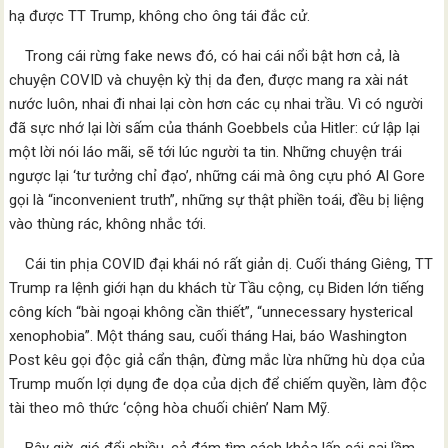
hạ được TT Trump, không cho ông tái đắc cử.
Trong cái rừng fake news đó, có hai cái nổi bật hơn cả, là
chuyện COVID và chuyện kỳ thị da đen, được mang ra xài nát
nước luôn, nhai đi nhai lại còn hơn các cụ nhai trầu. Vì có người
đã sực nhớ lại lời sấm của thánh Goebbels của Hitler: cứ lập lại
một lời nói láo mãi, sẽ tới lúc người ta tin. Những chuyện trái
ngược lại ‘tư tưởng chỉ đạo’, những cái mà ông cựu phó Al Gore
gọi là “inconvenient truth”, những sự thật phiền toái, đều bị liệng
vào thùng rác, không nhắc tới.
Cái tin phịa COVID đại khái nó rất giản dị. Cuối tháng Giêng, TT
Trump ra lệnh giới hạn du khách từ Tầu cộng, cụ Biden lớn tiếng
công kích “bài ngoại không cần thiết”, “unnecessary hysterical
xenophobia”. Một tháng sau, cuối tháng Hai, báo Washington
Post kêu gọi độc giả cẩn thận, đừng mắc lừa những hù dọa của
Trump muốn lợi dụng đe dọa của dịch để chiếm quyền, làm độc
tài theo mô thức ‘cộng hòa chuối chiên’ Nam Mỹ.