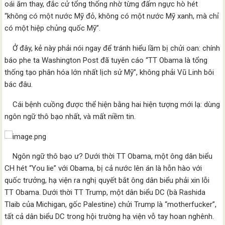
oái ăm thay, đắc cử tổng thống nhờ từng đấm ngực hò hét
“không có một nước Mỹ đỏ, không có một nước Mỹ xanh, mà chỉ
có một hiệp chủng quốc Mỹ”.
Ở đây, kẻ này phải nói ngay để tránh hiểu lầm bị chửi oan: chính
báo phe ta Washington Post đã tuyên cáo “TT Obama là tổng
thống tạo phân hóa lớn nhất lịch sử Mỹ”, không phải Vũ Linh bôi
bác đâu.
Cái bệnh cuồng được thể hiện bằng hai hiện tượng mới lạ: dùng
ngôn ngữ thô bạo nhất, và mất niềm tin.
Ngôn ngữ thô bạo ư? Dưới thời TT Obama, một ông dân biểu
CH hét “You lie” với Obama, bị cả nước lên án là hỗn hào với
quốc trưởng, hạ viện ra nghị quyết bắt ông dân biểu phải xin lỗi
TT Obama. Dưới thời TT Trump, một dân biểu DC (bà Rashida
Tlaib của Michigan, gốc Palestine) chửi Trump là “motherfucker”,
tất cả dân biểu DC trong hội trường hạ viện vỗ tay hoan nghênh.