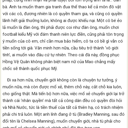
pháp, cũng nhìn nhận và phải tuyệt đối tôn trọng anh ta là… đàn
bà. Anh ta muốn tham gia tranh đua thể thao kể cả môn đô vật
với các cô, đương nhiên là có quyền tham gia, và cũng có quyền
lãnh hết giải thưởng luôn, không ai được khiếu nại. Một cô bé ẻo
lả muốn là đàn ông, thì phải được coi như đàn ông, muốn chơi
football kiểu Mỹ với đám thanh niên lực điền, cũng phải tôn trọng
ý muốn của cô em, chỉ cần mua bảo hiểm, cô ta có bề gì vẫn có
tiền sống tới già. Văn minh hơn nữa, cầu tiêu trở thành ‘vô giới
tính’, ai muốn vào đâu cứ tự nhiên. Theo cái đà này, đồng phục
Hồng Vệ Quân không phân biệt nam nữ của Mao chẳng mấy
chốc sẽ thành quốc phục Mỹ.
Đi xa hơn nữa, chuyển giới không còn là chuyện tư tưởng, ý
muốn nữa, mà còn được mổ xẻ, thêm chỗ này, cắt chỗ kia luôn,
cho giống thật. Mà tiến bộ hơn nữa, việc mổ xẻ chuyển giới lại trở
thành cái ‘nhân quyền’ mà tất cả công dân đều có quyền đòi hỏi
và Nhà Nước, tức là tiền thuế của tất cả thiên hạ, có trách nhiệm
phải chi trả luôn. Một anh lính đang ở tù (Bradley Manning, sau đó
đổi tên là Chelsea Manning), muốn chuyển giới, nhà tù phải cho