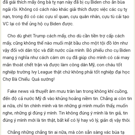
đã giải thích mấy ông bà tỵ nạn này đã bị cụ Biden cho ăn bùa
ngải rồi. Không có cách nào khác giải thích được việc các cụ tỵ
nạn, trong đó có các cựu sĩ quan, cựu quân nhân, cựu tù cải tạo
VC lại có thể ủng hộ cụ Biden được.
Cho dù ghét Trump cách mấy, cho dù cần tiền trợ cấp cách
mấy, cũng không thể nào muối mặt bầu cho một tội đồ lớn như
vậy đối với dân tộc và đất nước của mình. Bỏ phiếu cho cụ Biden
mang ý nghĩa như cách cám ơn cụ đã giúp cho mình có cái may
mắn thoát chết trận và được làm công dân Mỹ, con cháu tốt
nghiệp trường Ivy League thật chứ không phải tốt nghiệp đại học
Chợ Bà Chiểu. Quá sướng!
Fake news và thuyết âm mưu tràn lan trong không khí cuồng,
đến độ cả nước Mỹ đi vào khủng hoảng niềm tin. Chẳng ai còn tin
ai nữa, chỉ tin chính mình và tin những gì mình muốn thấy, muốn
nghe, những gì đúng ý mình. Tin không đúng ý mình là tin giả, tin
đúng ý mình mới là tin thật, bất kể có lý hay vô lý, giản dị vậy thôi.
Chẳng những chẳng tin ai nữa, mà còn sẵn sàng vác búa tạ