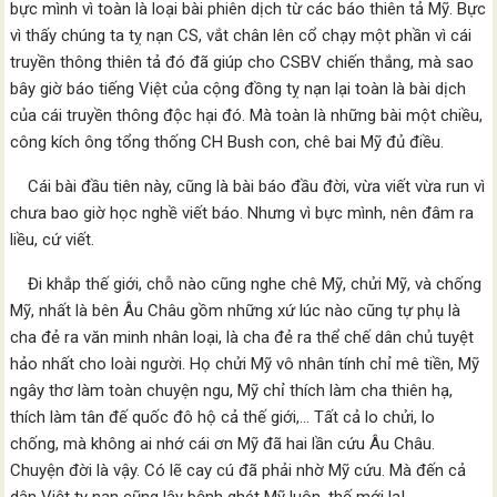
bực mình vì toàn là loại bài phiên dịch từ các báo thiên tả Mỹ. Bực
vì thấy chúng ta tỵ nạn CS, vắt chân lên cổ chạy một phần vì cái
truyền thông thiên tả đó đã giúp cho CSBV chiến thắng, mà sao
bây giờ báo tiếng Việt của cộng đồng tỵ nạn lại toàn là bài dịch
của cái truyền thông độc hại đó. Mà toàn là những bài một chiều,
công kích ông tổng thống CH Bush con, chê bai Mỹ đủ điều.
Cái bài đầu tiên này, cũng là bài báo đầu đời, vừa viết vừa run vì
chưa bao giờ học nghề viết báo. Nhưng vì bực mình, nên đâm ra
liều, cứ viết.
Đi khắp thế giới, chỗ nào cũng nghe chê Mỹ, chửi Mỹ, và chống
Mỹ, nhất là bên Âu Châu gồm những xứ lúc nào cũng tự phụ là
cha đẻ ra văn minh nhân loại, là cha đẻ ra thể chế dân chủ tuyệt
hảo nhất cho loài người. Họ chửi Mỹ vô nhân tính chỉ mê tiền, Mỹ
ngây thơ làm toàn chuyện ngu, Mỹ chỉ thích làm cha thiên hạ,
thích làm tân đế quốc đô hộ cả thế giới,… Tất cả lo chửi, lo
chống, mà không ai nhớ cái ơn Mỹ đã hai lần cứu Âu Châu.
Chuyện đời là vậy. Có lẽ cay cú đã phải nhờ Mỹ cứu. Mà đến cả