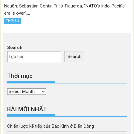
Nguồn: Sebastian Contin Trillo-Figueroa, “NATO’s Indo-Pacific
era is over”,...
THỜI SỰ
Search
Search
Thời mục
Thời
mục
BÀI MỚI NHẤT
Chiến lược kế tiếp của Bắc Kinh ở Biển Đông