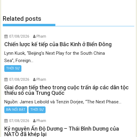
Related posts
07/08/2026
Pham
Chiến lược kế tiếp của Bắc Kinh ở Biển Đông
Lynn Kuok, “Beijing’s Next Play for the South China
Sea”, Foreign...
THỜI SỰ
07/08/2026
Pham
Giai đoạn tiếp theo trong cuộc trấn áp các dân tộc
thiểu số của Trung Quốc
Nguồn: James Leibold và Tenzin Dorjee, “The Next Phase...
BÀI NỔI BẬT
THỜI SỰ
07/08/2026
Pham
Kỷ nguyên Ấn Độ Dương – Thái Bình Dương của
NATO đã khép lại