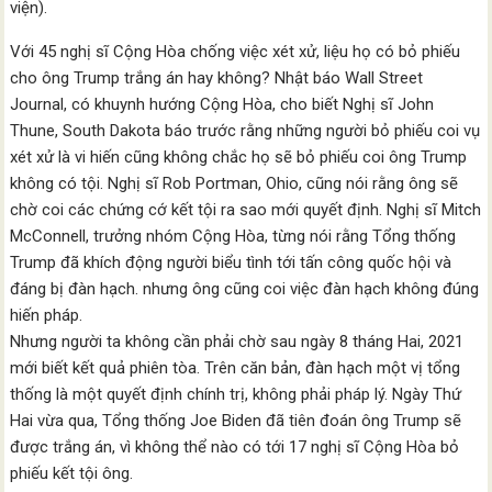
viện).
Với 45 nghị sĩ Cộng Hòa chống việc xét xử, liệu họ có bỏ phiếu
cho ông Trump trắng án hay không? Nhật báo Wall Street
Journal, có khuynh hướng Cộng Hòa, cho biết Nghị sĩ John
Thune, South Dakota báo trước rằng những người bỏ phiếu coi vụ
xét xử là vi hiến cũng không chắc họ sẽ bỏ phiếu coi ông Trump
không có tội. Nghị sĩ Rob Portman, Ohio, cũng nói rằng ông sẽ
chờ coi các chứng cớ kết tội ra sao mới quyết định. Nghị sĩ Mitch
McConnell, trưởng nhóm Cộng Hòa, từng nói rằng Tổng thống
Trump đã khích động người biểu tình tới tấn công quốc hội và
đáng bị đàn hạch. nhưng ông cũng coi việc đàn hạch không đúng
hiến pháp.
Nhưng người ta không cần phải chờ sau ngày 8 tháng Hai, 2021
mới biết kết quả phiên tòa. Trên căn bản, đàn hạch một vị tổng
thống là một quyết định chính trị, không phải pháp lý. Ngày Thứ
Hai vừa qua, Tổng thống Joe Biden đã tiên đoán ông Trump sẽ
được trắng án, vì không thể nào có tới 17 nghị sĩ Cộng Hòa bỏ
phiếu kết tội ông.