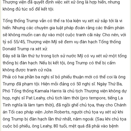
Thượng viện đã quyết định việc xét xử ông là hợp hiến, nhưng
không đủ túc số để kết tội.
Tổng thống Trump vẫn có thể ra tòa kiện vụ xét xử sắp tới là vi
hiến. Nhưng các chuyên gia luật pháp đoán rằng các thẩm phán
sẽ không muốn can dự vào một cuộc tranh cãi này. Cho nên, với
tỷ số 55/45, Thượng viện Mỹ sẽ đem vụ đàn hạch Tổng thống
Donald Trump ra xét xử.
Đây sẽ là lần thứ tư trong lịch sử nước Mỹ có vụ xét xử một tổng
thống bị đàn hạch. Nếu bị kết tội, ông Trump có thể bị cấm
không được tranh cử nữa.
Phải có hai phần ba nghị sĩ bỏ phiếu thuận mới có thể coi là ông
Trump đã phạm tội. Hiện mỗi đảng có 50 nghị sĩ. Ngày Thứ Ba,
Phó Tổng thống Kamala Harris là chủ tịch Thượng viện không dự
họp, nghị sĩ Pat Leahy, chủ tịch lâm thời (pro tempore, tiếng La
Tinh nghĩa là làm tạm thời), đã ngồi ghế chủ tọa, thay cho Chánh
án Tối cao pháp viện John Roberts, người chủ tọa vụ xét xử khi
ông Trump bị đàn hạch lần thứ nhất, năm ngoái. (Sau khi chủ tọa
cuộc bỏ phiếu, ông Leahy, 80 tuổi, mệt quá đã phải vào bệnh