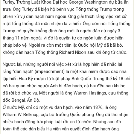
Turley, Trường Luật Khoa Đại học George Washington dự bữa ăn
trưa. Ông Turley đã biện hộ bênh vực Tổng thống Trump trong
phiên xử vụ đàn hạch năm ngoái. Ông giải thích rằng việc xét xử
một tổng thống đã mãn nhiệm là vi hiến. Ông còn nói Tổng thống
Trump có quyền khẳng định ông mới là người đắc cử ngày 3
tháng 11 năm ngoái, vì đó là quyền tự do ngôn luận được hiến
pháp bảo vệ. Ngoài ra còn một tiền lệ: Quốc hội Mỹ đã bãi bỏ,
không đàn hạch Tổng thống Richard Nixon sau khi ông từ chức.
Ngược lại, những người nói việc xét xử là hợp hiến đã nhắc lại
rằng “đàn hạch” (impeachment) là một khái niệm được các nhà
lập hiến Hoa Kỳ mượn từ luật pháp Anh Quốc. Trong thế kỷ 18 chỉ
có hai quan chức người Anh bị đàn hạch, cả hai đều sau khi họ
đã rời bỏ chức vụ. Một người là ông Warren Hastings, cựu thống
đốc Bengal, Ấn Độ.
Ở nước Mỹ, chỉ có một vụ đàn hạch, vào năm 1876, là ông
William W. Belknap, cựu bộ trưởng Quốc phòng. Ông đã thú nhận
nhiều hành động trái pháp luật rồi xin từ chức. Nhưng sau đó
toàn thể các dân biểu Hạ viện vẫn quyết định đàn hạch ông.