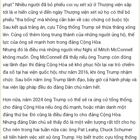
phạt.” Nhiều người đã bỏ phiếu coi vụ xét xử ở Thượng viện sắp
tới là vi hiến cũng vì đến ngày Thượng viện xét xử họ có thể bỏ
phiếu “tha bổng” mà không cần bàn về các chứng cớ buộc tội.
Sau kết quả trắng án, cựu Tổng thống Trump sẽ thừa thắng xông
lên. Củng cố thêm lòng trung thành của những người ủng hộ, thế
lực của ông sẽ mạnh hơn trong đảng Cộng Hòa.
Nhưng đó là điều mà những người như Nghị sĩ Mitch McConnell
không muốn. Ông McConnell đã thấy nếu ông Trump còn đóng
vai lãnh đạo thì đảng Cộng Hòa sẽ khó phục hồi lại vai trò chiếm
đa số tại hai viện quốc hội, như năm 2016, khi ông Trump nhậm
chức. Sau bốn năm ông Trump lãnh đạo, bây giờ cả hành pháp và
hai viện lập pháp đều do đảng Dân chủ nắm hết.
Hơn nữa, năm 2024 ông Trump có thể sẽ ra ứng cử tổng thống,
cho đảng Cộng Hòa nếu ông đủ mạnh, hoặc nhân danh một
đảng thứ ba. Đó cũng là điều đáng lo cho đảng Cộng Hòa.
Nhưng đảng Dân chủ sẽ thấy đó là một viễn tượng rất tốt cho họ.
Cho nên trong hai tuần nữa các ông Pat Leahy, Chuck Schumer
sẽ tiến hành việc xét xử ông Trump. Họ biết trước cựu tổng thống