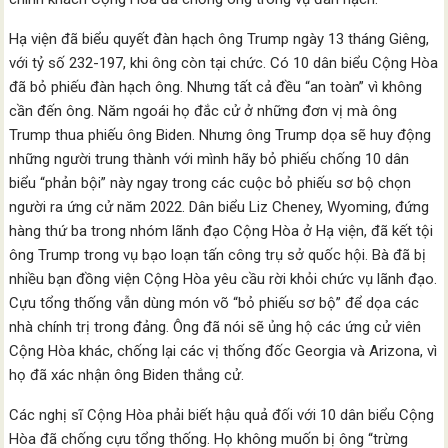
Hạ viện đã biểu quyết đàn hạch ông Trump ngày 13 tháng Giêng,
với tỷ số 232-197, khi ông còn tại chức. Có 10 dân biểu Cộng Hòa
đã bỏ phiếu đàn hạch ông. Nhưng tất cả đều “an toàn” vì không
cần đến ông. Năm ngoái họ đắc cử ở những đơn vị mà ông
Trump thua phiếu ông Biden. Nhưng ông Trump dọa sẽ huy động
những người trung thành với mình hãy bỏ phiếu chống 10 dân
biểu “phản bội” này ngay trong các cuộc bỏ phiếu sơ bộ chọn
người ra ứng cử năm 2022. Dân biểu Liz Cheney, Wyoming, đứng
hàng thứ ba trong nhóm lãnh đạo Cộng Hòa ở Hạ viện, đã kết tội
ông Trump trong vụ bạo loạn tấn công trụ sở quốc hội. Bà đã bị
nhiều bạn đồng viện Cộng Hòa yêu cầu rời khỏi chức vụ lãnh đạo.
Cựu tổng thống vẫn dùng món võ “bỏ phiếu sơ bộ” để dọa các
nhà chính trị trong đảng. Ông đã nói sẽ ủng hộ các ứng cử viên
Cộng Hòa khác, chống lại các vị thống đốc Georgia và Arizona, vì
họ đã xác nhận ông Biden thắng cử.
Các nghị sĩ Cộng Hòa phải biết hậu quả đối với 10 dân biểu Cộng
Hòa đã chống cựu tổng thống. Họ không muốn bị ông “trừng