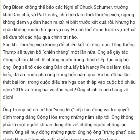
Ông Biden không thể bảo các Nghị sĩ Chuck Schumer, trưởng
khối Dân chủ, và Pat Leahy, chủ tịch lâm thời thượng viện, ngưng
không đem vụ đàn hạch ra xử, vì biết trước kết quả rồi. Nhưng họ
chắc không muốn bỏ qua vụ này. Họ có thể đoán trước vụ xét xử
sẽ đưa tới các hậu quả chính trị nào.
Sau khi Thượng viện không đủ phiếu kết tội ông, cựu Tổng thống
Trump sẽ tuyên bố “chiến thắng” một lần nữa. Ông sẽ gây tác
động rất lớn, khích lệ những người trung thành tiếp tục ủng hộ
ông. Ông sẽ tố cáo dảng Dân chủ, lấy bà Nancy Pelosi làm tiêu
biểu, đã âm mưu phá ông trong bốn năm qua. Và họ đã ba lần
thất bại lớn, trong cuộc điều tra Nga can thiệp vào cuộc bỏ phiếu
năm 2016 và trong hai vụ đàn hạch! Ông chính là anh hùng vô
địch!
Ông Trump sẽ có cơ hội “vùng lên,” tiếp tục đóng vai trò quyết
định trong đảng Cộng Hòa trong những năm sắp tới. Ông không
phải là một người khoan dung đối với những người chống lại
mình. Ông sẽ huy động những người ủng hộ ông “trừng phạt” các
chính khách Cộng Hòa đã chống ông trong vụ đàn hạch.