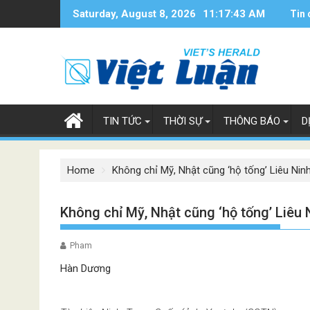
Skip
Saturday, August 8, 2026
11:17:44 AM
Tin 
to
content
TIN TỨC
THỜI SỰ
THÔNG BÁO
D
Home
Không chỉ Mỹ, Nhật cũng ‘hộ tống’ Liêu Ni
Không chỉ Mỹ, Nhật cũng ‘hộ tống’ Liêu
Pham
Hàn Dương