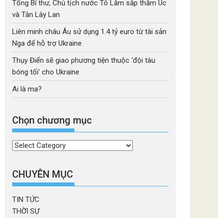
Tổng Bí thư, Chủ tịch nước Tô Lâm sắp thăm Úc
và Tân Lây Lan
Liên minh châu Âu sử dụng 1.4 tỷ euro từ tài sản
Nga để hỗ trợ Ukraine
Thụy Điển sẽ giao phương tiện thuộc ‘đội tàu
bóng tối’ cho Ukraine
Ai là ma?
Chọn chương mục
Chọn
chương
mục
CHUYÊN MỤC
TIN TỨC
THỜI SỰ