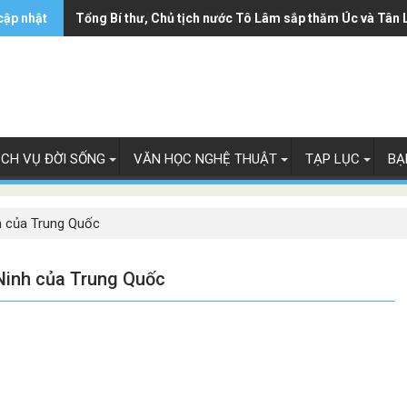
cập nhật
Ông Trump ký sắc lệnh hạn chế luật 'sinh ở Mỹ là công 
Tổng Bí thư, Chủ tịch nước Tô Lâm sắp thăm Úc và Tân 
ỊCH VỤ ĐỜI SỐNG
VĂN HỌC NGHỆ THUẬT
TẠP LỤC
BẠ
nh của Trung Quốc
 Ninh của Trung Quốc