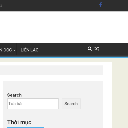
dân Mỹ'
Lây Lan
N ĐỌC
LIÊN LẠC
Search
Search
Thời mục