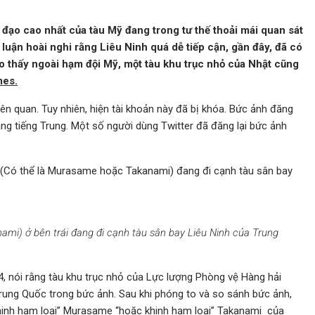
đạo cao nhất của tàu Mỹ đang trong tư thế thoải mái quan sát
luận hoài nghi rằng Liêu Ninh quá dễ tiếp cận, gần đây, đã có
ho thấy ngoài hạm đội Mỹ, một tàu khu trục nhỏ của Nhật cũng
mes.
iên quan. Tuy nhiên, hiện tài khoản này đã bị khóa. Bức ảnh đăng
bằng tiếng Trung. Một số người dùng Twitter đã đăng lại bức ảnh
n (Có thể là Murasame hoặc Takanami) đang đi cạnh tàu sân bay
mi) ở bên trái đang đi cạnh tàu sân bay Liêu Ninh của Trung
, nói rằng tàu khu trục nhỏ của Lực lượng Phòng vệ Hàng hải
rung Quốc trong bức ảnh. Sau khi phóng to và so sánh bức ảnh,
Khinh hạm loại” Murasame “hoặc khinh hạm loại” Takanami của