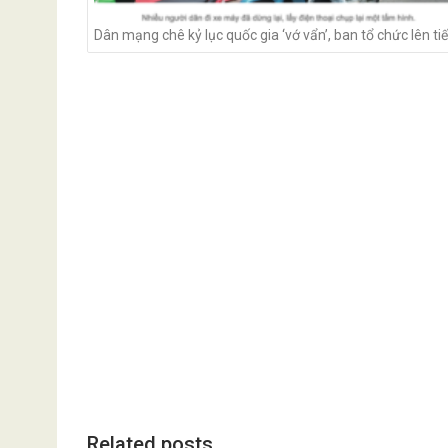
Dân mạng chê kỷ lục quốc gia ‘vớ vẩn’, ban tổ chức lên ti
Related posts