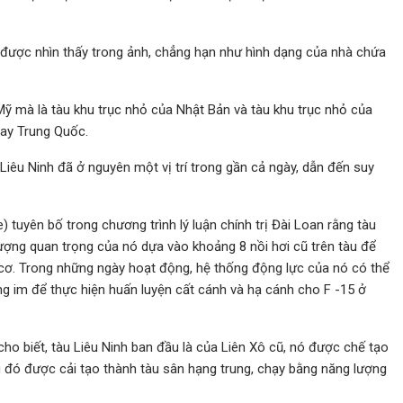
được nhìn thấy trong ảnh, chẳng hạn như hình dạng của nhà chứa
ỹ mà là tàu khu trục nhỏ của Nhật Bản và tàu khu trục nhỏ của
bay Trung Quốc.
Liêu Ninh đã ở nguyên một vị trí trong gần cả ngày, dẫn đến suy
 tuyên bố trong chương trình lý luận chính trị Đài Loan rằng tàu
ượng quan trọng của nó dựa vào khoảng 8 nồi hơi cũ trên tàu để
 cơ. Trong những ngày hoạt động, hệ thống động lực của nó có thể
ứng im để thực hiện huấn luyện cất cánh và hạ cánh cho F -15 ở
cho biết, tàu Liêu Ninh ban đầu là của Liên Xô cũ, nó được chế tạo
au đó được cải tạo thành tàu sân hạng trung, chạy bằng năng lượng