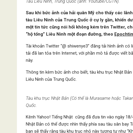
Tàu Liêu Ninh, Trung Quốc (ảnh: Youtube/CGTN).
Sau khi bức ảnh của hải quân Mỹ cho thấy các lãnh 
tàu Liêu Ninh của Trung Quốc ở cự ly gần, khiến dư 
một tin tức cũng nói hổi không kém trên Twitter, c
“hộ tống” Liêu Ninh một đoạn đường, theo
Epochti
Tài khoản Twitter “@ shiwenye3” đăng tải hình ảnh có l
tải đã lan tỏa trên Internet, với phần mô tả được viết 
này.
Thông tin kèm bức ảnh cho biết, tàu khu trục Nhật Bả
Liêu Ninh của Trung Quốc.
Tàu khu trục Nhật Bản (Có thể là Murasame hoặc Takana
Quốc.
Kênh Yahoo! Tiếng Nhật cũng đã đưa tin vào ngày 18/4
Nhật Bản có thể được nhìn thấy phía sau tàu sân bay T
bạn sẽ thấy rằng tàu khu trục nhỏ này tương tự như “