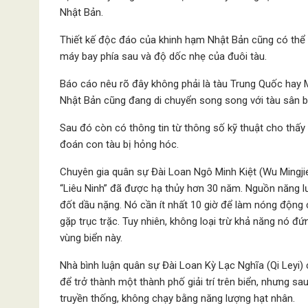
Nhật Bản.
Thiết kế độc đáo của khinh hạm Nhật Bản cũng có thể 
máy bay phía sau và độ dốc nhẹ của đuôi tàu.
Báo cáo nêu rõ đây không phải là tàu Trung Quốc hay M
Nhật Bản cũng đang di chuyển song song với tàu sân 
Sau đó còn có thông tin từ thông số kỹ thuật cho thấy 
đoán con tàu bị hỏng hóc.
Chuyên gia quân sự Đài Loan Ngô Minh Kiệt (Wu Mingjie)
“Liêu Ninh” đã được hạ thủy hơn 30 năm. Nguồn năng l
đốt dầu nặng. Nó cần ít nhất 10 giờ để làm nóng động
gặp trục trặc. Tuy nhiên, không loại trừ khả năng nó đ
vùng biển này.
Nhà bình luận quân sự Đài Loan Kỳ Lạc Nghĩa (Qi Leyi) 
để trở thành một thành phố giải trí trên biển, nhưng s
truyền thống, không chạy bằng năng lượng hạt nhân.