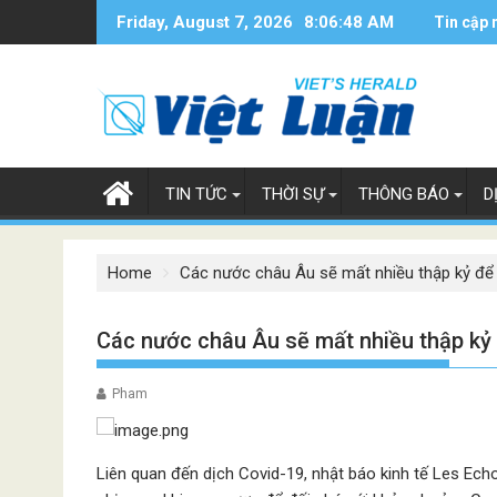
Skip
Friday, August 7, 2026
8:06:49 AM
Tin cập 
to
content
TIN TỨC
THỜI SỰ
THÔNG BÁO
D
Home
Các nước châu Âu sẽ mất nhiều thập kỷ để 
Các nước châu Âu sẽ mất nhiều thập kỷ 
Pham
Liên quan đến dịch Covid-19, nhật báo kinh tế Les E