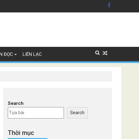
Lan
N ĐỌC
LIÊN LẠC
Search
Search
Thời mục