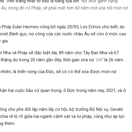
d. Trên trang nhất tờ báo là hàng tựa lớn
“Nợ: Một gánh nặng
 Âu, trong đó có Pháp, sẽ phải mất hơn 60 năm mới xóa nổi món nợ
 Pháp Euler Hermes công bố ngày 20/05, Les Echos cho biết, do
 Covid đánh gục, nợ công của các nước châu Âu sẽ còn ở mức cao
c gia.
an Nha và Pháp sẽ đặc biệt dài, 89 năm cho Tây Ban Nha và 67
a thặng dư trong 20 năm gần đây, thời gian xóa nợ
“chỉ”
là 26 năm.
 nhiên, là triển vọng của Đức, sẽ có có thể xóa được món nợ
nhận hai cuộc bầu cử quan trọng, ở Đức trong năm nay, 2021, và ở
ông cho phe đối lập nắm lấy cơ hội, bộ trưởng Bộ Nội vụ, Gerald
chia rẽ lộ rõ giữa hai ngành cảnh sát và tư pháp, cũng như áp lực
ng thêm.