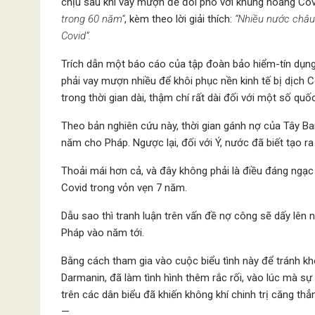
chịu sau khi vay mượn để đối phó với khủng hoảng Covi
trong 60 năm”
, kèm theo lời giải thích:
“Nhiều nước châu
Covid”.
Trích dẫn một báo cáo của tập đoàn bảo hiểm-tín dụng
phải vay mượn nhiều để khôi phục nền kinh tế bị dịch
trong thời gian dài, thậm chí rất dài đối với một số quố
Theo bản nghiên cứu này, thời gian gánh nợ của Tây B
năm cho Pháp. Ngược lại, đối với Ý, nước đã biết tạo r
Thoải mái hơn cả, và đây không phải là điều đáng ngạc
Covid trong vỏn vẹn 7 năm.
Dẫu sao thì tranh luận trên vấn đề nợ công sẽ dấy lên 
Pháp vào năm tới.
Bằng cách tham gia vào cuộc biểu tình này để tránh kh
Darmanin, đã làm tình hình thêm rắc rối, vào lúc mà sự 
trên các dân biểu đã khiến không khí chinh trị căng thẳ
—