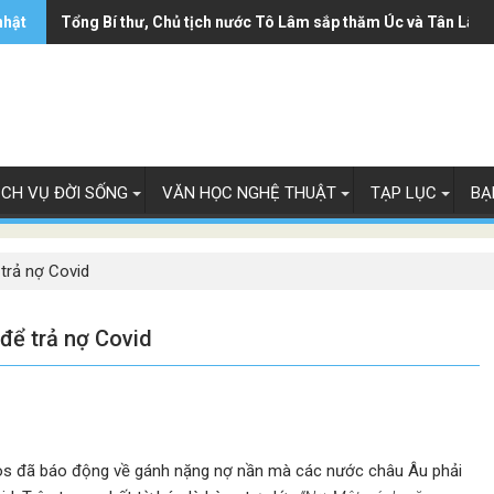
nhật
Tổng Bí thư, Chủ tịch nước Tô Lâm sắp thăm Úc và Tân Lây 
ỊCH VỤ ĐỜI SỐNG
VĂN HỌC NGHỆ THUẬT
TẠP LỤC
BẠ
trả nợ Covid
để trả nợ Covid
chos đã báo động về gánh nặng nợ nần mà các nước châu Âu phải