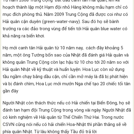
Từ năm 2008 Trung Cộng bắt đầu canh tân Hải quân, lên kế
hoạch thành lập một Hạm đội nhỏ Hàng không mẫu hạm chỉ có
mục đích phòng thủ. Năm 2009 Trung Cộng đã được coi như có
Hải quân cận duyên (green-water-navy). Sau đó họ sẽ bành
trướng ra các đảo trong vùng để tiến tới Hải quân blue water có
khả năng ra biển khơi.
Họ mới canh tân Hải quân từ 10 năm nay, cách đây khoảng 5
năm, một ông Tướng bốn sao của Nhật đã đánh giá Hải quân và
không quân Trung Cộng còn lạc hậu từ 10 cho tới 20 năm so với
Hải quân Nhật về kỹ thuật và huấn luyện. Hoa Lục còn xử dụng
tầu ngầm chạy bằng dầu cặn, chỉ cần mở máy là đã bị phát hiện
và bị đánh chìm, Hoa Lục mới mướn Nga chế tạo 20 chiếc tối tân
gần đây
Người Nhật còn thách thức nếu có Hải chiến tại Biển Đông, họ sẽ
đánh tan hạm đội Trung Cộng trong vòng vài ngày. Người Nhật đã
có kinh nghiệm về Hải quân từ Thế Chiến Thứ Hai. Trong nước
CSVN cũng nói nếu có hải chiến Hoa-Nhật thì phần thắng sẽ về
phía quân Nhật. Từ lâu không thấy Tầu đỏ trả lời