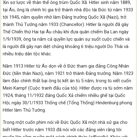
Xin sơ lược về thân thế ông trùm Quốc Xã. Hitler sinh năm 1889,
tại Áo, ông là chính trị gia trở thành nhà độc tài Đức từ năm 1933
tới 1945, nắm quyền nhờ làm Đảng trưởng Quốc Xã (Nazi), trở
thành Thủ Tướng năm 1933 (Chancellor). Hitler là người đã gây
Thế Chiến thứ Hai tại Âu châu khi đưa quân chiếm Ba Lan ngày
1/9/1939, ông ta nắm cả quyền lực quân sự suốt cuộc chiến và
là người đã gây nạn diệt chủng khoảng 6 triệu người Do Thái và
nhiều triệu dân tộc khác.
Năm 1913 Hitler từ Áo dọn về ở Đức tham gia đảng Công Nhân
Đức (tiền thân Nazi), năm 1921 trở thành Đảng trưởng. Năm 1923
làm đảo chính thất bại ông bị kết án tù 5 năm, trong tù viết cuốn
Mein Kampf (Cuộc tranh đấu của tôi). Hitler được ra tù sớm năm
1924, tháng 11/1932 đảng Quốc Xả chiếm nhiều ghế tại Quốc
Hội, ngày 30/1/1933 Thống chế (Tổng Thống) Hindenburg phong
Hitler làm Thủ Tướng.
Trong một cuốn phim nói về Đức Quốc Xã một nhà sử gia cho
biết Hitler trước năm 1933 đã nói với các đảng viên rằng tôi