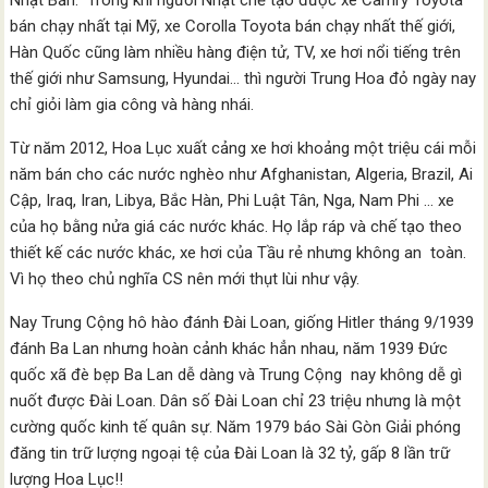
Nhật Bản. Trong khi người Nhật chế tạo được xe Camry Toyota
bán chạy nhất tại Mỹ, xe Corolla Toyota bán chạy nhất thế giới,
Hàn Quốc cũng làm nhiều hàng điện tử, TV, xe hơi nổi tiếng trên
thế giới như Samsung, Hyundai… thì người Trung Hoa đỏ ngày nay
chỉ giỏi làm gia công và hàng nhái.
Từ năm 2012, Hoa Lục xuất cảng xe hơi khoảng một triệu cái mỗi
năm bán cho các nước nghèo như Afghanistan, Algeria, Brazil, Ai
Cập, Iraq, Iran, Libya, Bắc Hàn, Phi Luật Tân, Nga, Nam Phi … xe
của họ bằng nửa giá các nước khác. Họ lắp ráp và chế tạo theo
thiết kế các nước khác, xe hơi của Tầu rẻ nhưng không an toàn.
Vì họ theo chủ nghĩa CS nên mới thụt lùi như vậy.
Nay Trung Cộng hô hào đánh Đài Loan, giống Hitler tháng 9/1939
đánh Ba Lan nhưng hoàn cảnh khác hẳn nhau, năm 1939 Đức
quốc xã đè bẹp Ba Lan dễ dàng và Trung Cộng nay không dễ gì
nuốt được Đài Loan. Dân số Đài Loan chỉ 23 triệu nhưng là một
cường quốc kinh tế quân sự. Năm 1979 báo Sài Gòn Giải phóng
đăng tin trữ lượng ngoại tệ của Đài Loan là 32 tỷ, gấp 8 lần trữ
lượng Hoa Lục!!