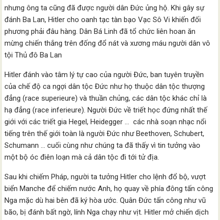
nhưng ông ta cũng đã được người dân Đức ủng hộ. Khi gây sự
đánh Ba Lan, Hitler cho oanh tạc tàn bạo Vạc Sô Vi khiến đối
phương phải đâu hàng. Dân Bá Linh đã tổ chức liên hoan ăn
mừng chiến thắng trên đống đổ nát và xương máu người dân vô
tội Thủ đô Ba Lan
Hitler đánh vào tâm lý tự cao của người Đức, ban tuyên truyền
của chế độ ca ngợi dân tộc Đức như họ thuộc dân tộc thượng
đẳng (race superieure) và thuần chủng, các dân tộc khác chỉ là
hạ đẳng (race inferieure). Người Đức về triết học đứng nhất thế
giới với các triết gia Hegel, Heidegger … các nhà soạn nhạc nổi
tiếng trên thế giới toàn là người Đức như Beethoven, Schubert,
Schumann … cuối cùng như chúng ta đã thấy vì tin tưởng vào
một bộ óc điên loạn mà cả dân tộc đi tới tử địa.
Sau khi chiếm Pháp, người ta tưởng Hitler cho lệnh đổ bộ, vượt
biển Manche để chiếm nước Anh, họ quay về phía đông tấn công
Nga mặc dù hai bên đã ký hòa ước. Quân Đức tấn công như vũ
bão, bị đánh bất ngờ, lính Nga chạy như vịt. Hitler mở chiến dịch