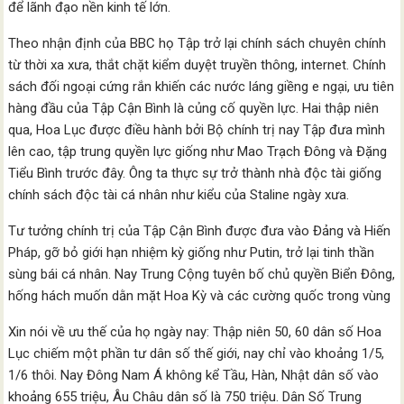
để lãnh đạo nền kinh tế lớn.
Theo nhận định của BBC họ Tập trở lại chính sách chuyên chính
từ thời xa xưa, thắt chặt kiểm duyệt truyền thông, internet. Chính
sách đối ngoại cứng rắn khiến các nước láng giềng e ngại, ưu tiên
hàng đầu của Tập Cận Bình là củng cố quyền lực. Hai thập niên
qua, Hoa Lục được điều hành bởi Bộ chính trị nay Tập đưa mình
lên cao, tập trung quyền lực giống như Mao Trạch Đông và Đặng
Tiểu Bình trước đây. Ông ta thực sự trở thành nhà độc tài giống
chính sách độc tài cá nhân như kiểu của Staline ngày xưa.
Tư tưởng chính trị của Tập Cận Bình được đưa vào Đảng và Hiến
Pháp, gỡ bỏ giới hạn nhiệm kỳ giống như Putin, trở lại tinh thần
sùng bái cá nhân. Nay Trung Cộng tuyên bố chủ quyền Biển Đông,
hống hách muốn dằn mặt Hoa Kỳ và các cường quốc trong vùng
Xin nói về ưu thế của họ ngày nay: Thập niên 50, 60 dân số Hoa
Lục chiếm một phần tư dân số thế giới, nay chỉ vào khoảng 1/5,
1/6 thôi. Nay Đông Nam Á không kể Tầu, Hàn, Nhật dân số vào
khoảng 655 triệu, Âu Châu dân số là 750 triệu. Dân Số Trung