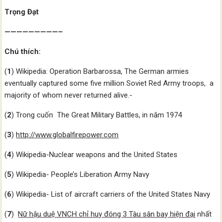
Trọng Đạt
—————————–
Chú thích:
(
1
) Wikipedia: Operation Barbarossa, The German armies
eventually captured some five million Soviet Red Army troops, a
majority of whom never returned alive.-
(
2
) Trong cuốn The Great Military Battles, in năm 1974
(
3
)
http://www.globalfirepower.com
(
4
) Wikipedia-Nuclear weapons and the United States
(
5
) Wikipedia- People’s Liberation Army Navy
(
6
) Wikipedia- List of aircraft carriers of the United States Navy
(
7
)
Nữ hậu duệ VNCH chỉ huy đóng 3 Tàu sân bay hiện đại
nhất