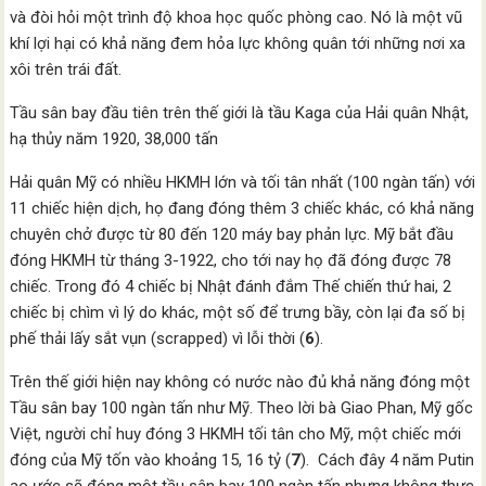
và đòi hỏi một trình độ khoa học quốc phòng cao. Nó là một vũ
khí lợi hại có khả năng đem hỏa lực không quân tới những nơi xa
xôi trên trái đất.
Tầu sân bay đầu tiên trên thế giới là tầu Kaga của Hải quân Nhật,
hạ thủy năm 1920, 38,000 tấn
Hải quân Mỹ có nhiều HKMH lớn và tối tân nhất (100 ngàn tấn) với
11 chiếc hiện dịch, họ đang đóng thêm 3 chiếc khác, có khả năng
chuyên chở được từ 80 đến 120 máy bay phản lực. Mỹ bắt đầu
đóng HKMH từ tháng 3-1922, cho tới nay họ đã đóng được 78
chiếc. Trong đó 4 chiếc bị Nhật đánh đắm Thế chiến thứ hai, 2
chiếc bị chìm vì lý do khác, một số để trưng bầy, còn lại đa số bị
phế thải lấy sắt vụn (scrapped) vì lỗi thời (
6
).
Trên thế giới hiện nay không có nước nào đủ khả năng đóng một
Tầu sân bay 100 ngàn tấn như Mỹ. Theo lời bà Giao Phan, Mỹ gốc
Việt, người chỉ huy đóng 3 HKMH tối tân cho Mỹ, một chiếc mới
đóng của Mỹ tốn vào khoảng 15, 16 tỷ (
7
). Cách đây 4 năm Putin