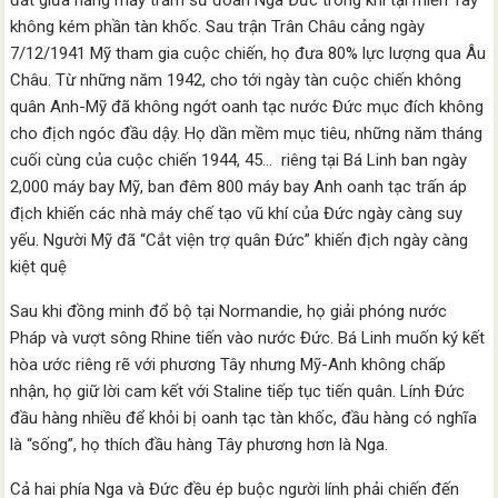
đất giữa hằng mấy trăm sư đoàn Nga Đức trong khi tại miền Tây
không kém phần tàn khốc. Sau trận Trân Châu cảng ngày
7/12/1941 Mỹ tham gia cuộc chiến, họ đưa 80% lực lượng qua Âu
Châu. Từ những năm 1942, cho tới ngày tàn cuộc chiến không
quân Anh-Mỹ đã không ngớt oanh tạc nước Đức mục đích không
cho địch ngóc đầu dậy. Họ dần mềm mục tiêu, những năm tháng
cuối cùng của cuộc chiến 1944, 45… riêng tại Bá Linh ban ngày
2,000 máy bay Mỹ, ban đêm 800 máy bay Anh oanh tạc trấn áp
địch khiến các nhà máy chế tạo vũ khí của Đức ngày càng suy
yếu. Người Mỹ đã “Cắt viện trợ quân Đức” khiến địch ngày càng
kiệt quệ
Sau khi đồng minh đổ bộ tại Normandie, họ giải phóng nước
Pháp và vượt sông Rhine tiến vào nước Đức. Bá Linh muốn ký kết
hòa ước riêng rẽ với phương Tây nhưng Mỹ-Anh không chấp
nhận, họ giữ lời cam kết với Staline tiếp tục tiến quân. Lính Đức
đầu hàng nhiều để khỏi bị oanh tạc tàn khốc, đầu hàng có nghĩa
là “sống”, họ thích đầu hàng Tây phương hơn là Nga.
Cả hai phía Nga và Đức đều ép buộc người lính phải chiến đến