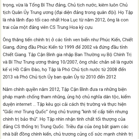
trọng, vừa là Tổng Bí Thư đảng, Chủ tịch nước, kiêm luôn Chủ
tịch Quân Ủy Trung ương (đại diện đảng trong quân đội). Họ Tập
là nhà lãnh đạo tối cao nhất Hoa Lục từ năm 2012, ông là con
trai của một đảng viên CS Trung Hoa kỳ cựu.
Ông thăng tiến chính trị ở các tỉnh ven biển như Phúc Kiến, Chiết
Giang, đứng đầu Phúc Kiến từ 1999 đế 2002 và đứng đầu tỉnh
Chiết Giang. Tập Cận Bình gia nhập Ban Thường vụ Bộ Chính Trị
và Bí Thư Trung ương tháng 10/2007, ông chắc chắn sẽ là người
kế vị Hồ Cẩm Đào, họ Tập là Phó Chủ tịch nước từ 2008 đến
2013 và Phó Chủ tịch Ủy ban quân Ủy từ 2010 đến 2012
Nắm chính quyền năm 2012, Tập Cận Bình đưa ra những biện
pháp mạnh chống tham nhũng, ủng hộ chủ nghĩa dân tộc, kiểm
duyện internet … Tập kêu gọi cải cách thị trường và thực hiện
“Giấc mơ Trung Quốc” ông chủ trương “kinh tế cấp tiến nhưng
chính trị bảo thủ”. Họ Tập nhìn nhận tính chất tối thượng của
đảng CS thống trị Trung Quốc. Triều đại của ông bắt giam các
nhà bất đồng chính kiến, chủ trương củng cố sức mạnh chính trị