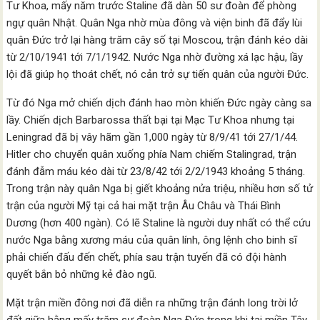
Tư Khoa, mấy năm trước Staline đã dàn 50 sư đoàn để phòng
ngự quân Nhật. Quân Nga nhờ mùa đông và viện binh đã đẩy lùi
quân Đức trở lại hàng trăm cây số tại Moscou, trận đánh kéo dài
từ 2/10/1941 tới 7/1/1942. Nước Nga nhờ đường xá lạc hậu, lầy
lội đã giúp họ thoát chết, nó cản trở sự tiến quân của người Đức.
Từ đó Nga mở chiến dịch đánh hao mòn khiến Đức ngày càng sa
lầy. Chiến dịch Barbarossa thất bại tại Mạc Tư Khoa nhưng tại
Leningrad đã bị vây hãm gần 1,000 ngày từ 8/9/41 tới 27/1/44.
Hitler cho chuyển quân xuống phía Nam chiếm Stalingrad, trận
đánh đẫm máu kéo dài từ 23/8/42 tới 2/2/1943 khoảng 5 tháng.
Trong trận này quân Nga bị giết khoảng nửa triệu, nhiều hơn số tử
trận của người Mỹ tại cả hai mặt trận Âu Châu và Thái Bình
Dương (hơn 400 ngàn). Có lẽ Staline là người duy nhất có thể cứu
nước Nga bằng xương máu của quân lính, ông lệnh cho binh sĩ
phải chiến đấu đến chết, phía sau trận tuyến đã có đội hành
quyết bắn bỏ những kẻ đào ngũ.
Mặt trận miền đông nơi đã diễn ra những trận đánh long trời lở