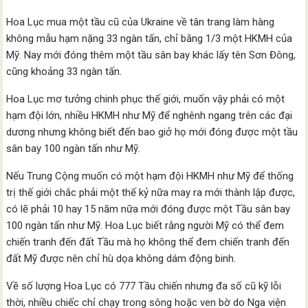
Hoa Lục mua một tầu cũ của Ukraine về tân trang làm hàng
không mẫu hạm nặng 33 ngàn tấn, chỉ bằng 1/3 một HKMH của
Mỹ. Nay mới đóng thêm một tầu sân bay khác lấy tên Sơn Đông,
cũng khoảng 33 ngàn tấn.
Hoa Lục mơ tưởng chinh phục thế giới, muốn vậy phải có một
hạm đội lớn, nhiều HKMH như Mỹ để nghênh ngang trên các đại
dương nhưng không biết đến bao giở họ mới đóng được một tầu
sân bay 100 ngàn tấn như Mỹ.
Nếu Trung Cộng muốn có một hạm đội HKMH như Mỹ để thống
trị thế giới chắc phải một thế kỷ nữa may ra mới thành lập được,
có lẽ phải 10 hay 15 năm nữa mới đóng được một Tầu sân bay
100 ngàn tấn như Mỹ. Hoa Lục biết rằng người Mỹ có thể đem
chiến tranh đến đất Tầu mà họ không thể đem chiến tranh đến
đất Mỹ được nên chỉ hù dọa không dám động binh.
Về số lượng Hoa Lục có 777 Tầu chiến nhưng đa số cũ kỹ lỗi
thời, nhiều chiếc chỉ chạy trong sông hoặc ven bờ do Nga viện