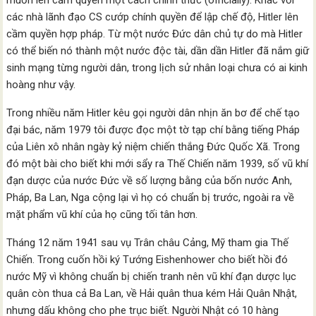
muốn lên cầm quyền một cách chính thức (officially). Khác với
các nhà lãnh đạo CS cướp chính quyền để lập chế độ, Hitler lên
cầm quyền hợp pháp. Từ một nước Đức dân chủ tự do mà Hitler
có thể biến nó thành một nước độc tài, dần dần Hitler đã nắm giữ
sinh mạng từng người dân, trong lịch sử nhân loại chưa có ai kinh
hoàng như vậy.
Trong nhiều năm Hitler kêu gọi người dân nhịn ăn bơ để chế tạo
đại bác, năm 1979 tôi được đọc một tờ tạp chí bằng tiếng Pháp
của Liên xô nhân ngày kỷ niệm chiến thắng Đức Quốc Xã. Trong
đó một bài cho biết khi mới sẩy ra Thế Chiến năm 1939, số vũ khí
đạn dược của nước Đức về số lượng bằng của bốn nước Anh,
Pháp, Ba Lan, Nga cộng lại vì họ có chuẩn bị trước, ngoài ra về
mặt phẩm vũ khí của họ cũng tối tân hơn.
Tháng 12 năm 1941 sau vụ Trân châu Cảng, Mỹ tham gia Thế
Chiến. Trong cuốn hồi ký Tướng Eishenhower cho biết hồi đó
nước Mỹ vì không chuẩn bị chiến tranh nên vũ khí đạn dược lục
quân còn thua cả Ba Lan, về Hải quân thua kém Hải Quân Nhật,
nhưng dấu không cho phe trục biết. Người Nhật có 10 hàng