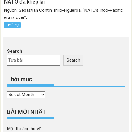
NATO đã khép lại
Nguồn: Sebastian Contin Trillo-Figueroa, “NATO’s Indo-Pacific
era is over”,...
THỜI SỰ
Search
Search
Thời mục
Thời
mục
BÀI MỚI NHẤT
Một thoáng hư vô