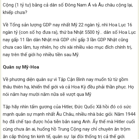
Cộng (1 tỷ tư) bằng cả dân số Đông Nam Á và Âu châu cộng lại,
khiếp chưa?
Về Tổng sản lượng GDP nay nhất Mỹ 22 ngàn tỷ, nhì Hoa Lục 16
ngàn tỷ (con số họ đưa ra), thứ ba Nhật 5500 tỷ… dân số Hoa Lục
nay gấp 11 lần dân Nhật mà GDP chỉ gấp 3 lần GDP Nhật cũng
chưa cao lắm, tuy nhiên, họ chi xài nhiều vào mục đích chính trị,
nay trên thế giới họ nhiều tiền sau Mỹ.
Quân sự Mỹ-Hoa
Về phương diện quân sự vì Tập Cận Bình nay muốn từ từ gồm
thâu thiên hạ, khiến thế giới và cả Hoa Kỳ đều phải thần phục. Họ
nói năm hay mười năm nữa sẽ vượt qua Mỹ
Tập hãy nhìn tấm gương của Hitler, Đức Quốc Xã hồi đó có sức
mạnh quân sự mạnh nhất Âu Châu, nhiều nhà bác giỏi. Năm 1944
họ đã chế tạo được hỏa tiễn bắn sang Anh. Ấy thế mà Hitler cuối
cùng chưa ăn ai, huống hồ Trung Cộng nay chỉ chuyên ăn trộm
ăn cắp thông tin kinh tế, quân sự lại đòi thống trị cả thế giới.