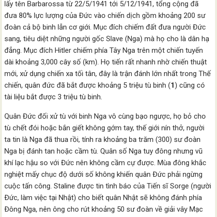
lấy tên Barbarossa từ 22/5/1941 tới 5/12/1941, tổng cộng đã
đưa 80% lực lượng của Đức vào chiến dịch gồm khoảng 200 sư
đoàn cả bộ binh lẫn cơ giới. Mục đích chiếm đất đưa người Đức
sang, tiêu diệt những người gốc Slave (Nga) mà họ cho là dân hạ
đẳng. Mục đích Hitler chiếm phía Tây Nga trên một chiến tuyến
dài khoảng 3,000 cây số (km). Họ tiến rất nhanh nhờ chiến thuật
mới, xử dụng chiến xa tối tân, đây là trận đánh lớn nhất trong Thế
chiến, quân đức đã bắt được khoảng 5 triệu tù binh (
1
) cũng có
tài liệu bắt được 3 triệu tù binh.
Quân Đức đối xử tù với binh Nga vô cùng bạo ngược, họ bỏ cho
tù chết đói hoặc bắn giết không gớm tay, thế giới nín thở, người
ta tin là Nga đã thua rồi, tính ra khoảng ba trăm (300) sư đoàn
Nga bị đánh tan hoặc cầm tù. Quân số Nga tuy đông nhưng vũ
khí lạc hậu so với Đức nên không cầm cự được. Mùa đông khắc
nghiệt mấy chục độ dưới số không khiến quân Đức phải ngừng
cuộc tấn công. Staline được tin tình báo của Tiến sĩ Sorge (người
Đức, làm việc tại Nhật) cho biết quân Nhật sẽ không đánh phía
Đông Nga, nên ông cho rút khoảng 50 sư đoàn về giải vây Mạc