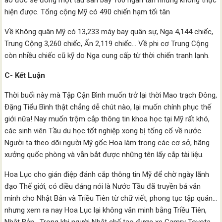
ao ước sẽ đóng một tầu sân bay 100 ngàn tấn nhưng không thực
hiện được. Tổng cộng Mỹ có 490 chiến hạm tối tân
Về Không quân Mỹ có 13,233 máy bay quân sự, Nga 4,144 chiếc,
Trung Cộng 3,260 chiếc, Ấn 2,119 chiếc… Về phi cơ Trung Cộng
còn nhiều chiếc cũ kỹ do Nga cung cấp từ thời chiến tranh lạnh.
C- Kết Luận
Thời buổi này mà Tập Cận Bình muốn trở lại thời Mao trạch Đông,
Đặng Tiểu Bình thật chẳng dễ chút nào, lại muốn chính phục thế
giới nữa! Nay muốn trộm cắp thông tin khoa học tại Mỹ rất khó,
các sinh viên Tầu du học tốt nghiệp xong bị tống cổ về nước.
Người ta theo dõi người Mỹ gốc Hoa làm trong các cơ sở, hãng
xưởng quốc phòng và vẫn bắt được những tên lấy cắp tài liệu.
Hoa Lục cho gián điệp đánh cắp thông tin Mỹ để chờ ngày lãnh
đạo Thế giới, có điều đáng nói là Nước Tầu đã truyền bá văn
minh cho Nhật Bản và Triều Tiên từ chữ viết, phong tục tập quán…
nhưng xem ra nay Hoa Lục lại không văn minh bằng Triều Tiên,