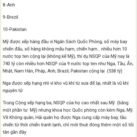
8-Anh
9-Brezil
10-Pakistan
Mỹ được xếp hàng đầu vì Ngân Sách Quốc Phòng, số máy bay
chiến đấu, số hàng không mẫu hạm, chiến hạm… nhiều hơn 10
nước top ten cộng lại (không kể Mỹ), thí dụ NSQP của Mỹ nay là
740 tỷ còn nhiều hơn NSQP của 9 nước top ten như Nga, Tầu, Ấn,
Nhật, Nam Hàn, Pháp, Anh, Brazil, Pakistan cộng lại (538 tỷ)
Nga được xếp hạng nhì vì kho vũ khí từ xưa để lại, nhất là vũ khí
nguyên tử
Trung Cộng xếp hạng ba, NSQP của họ cao nhất sau Mỹ (bằng
một phần tư Mỹ) nhưng khoa học Quốc phòng còn kém Nga, Mỹ.
Về Không quân, Hải quân họ được Nga cung cấp máy bay, tầu
chiến từ thời chiến tranh lạnh, chỉ mới thuê đóng thêm một số tối
tân gần đây