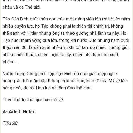
thứ nhất đã trở thành nhà lãnh tụ, người đã gây kinh hoàng cả Âu
châu và cả Thế giới.
Tập Cận Bình xuất thân con của một đảng viên lớn rồi bò lên nắm
nhiều quyền lực, họ Tập không phải là thiên tài chính trị, không
thể sánh với Hitler nhưng ông ta theo gương nhà lãnh tụ này. Họ
Tập nuôi tham vọng quá lớn, trong khi nước Đức những năm cuối
thập niên 30 đã sản xuất nhiều vũ khí tối tân, có nhiều Tướng giỏi,
nhiều chiến thuật, chiến lược tân kỳ, nhiều nhà bác học xuất
chúng. ..
Nước Trung Cộng thời Tập Cận Bình đã cho gián điệp nghe
ngóng, ăn trộm ăn cắp thông tin khoa học, kinh tế của Mỹ về làm
hàng nhái, để rồi Hoa lục sẽ lãnh đạo thế giới!
Theo thứ tự thời gian xin nói về:
A- Adolf Hitler.
Tiểu Sử