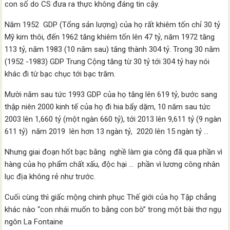
con số do CS đưa ra thực không đáng tin cậy.
Năm 1952 GDP (Tổng sản lượng) của họ rất khiêm tốn chỉ 30 tỷ
Mỹ kim thôi, đến 1962 tăng khiêm tốn lên 47 tỷ, năm 1972 tăng
113 tỷ, năm 1983 (10 năm sau) tăng thành 304 tỷ. Trong 30 năm
(1952 -1983) GDP Trung Cộng tăng từ 30 tỷ tới 304 tỷ hay nói
khác đi từ bạc chục tới bạc trăm.
Mười năm sau tức 1993 GDP của họ tăng lên 619 tỷ, bước sang
thập niên 2000 kinh tế của họ đi hia bẩy dặm, 10 năm sau tức
2003 lên 1,660 tỷ (một ngàn 660 tỷ), tới 2013 lên 9,611 tỷ (9 ngàn
611 tỷ) năm 2019 lên hơn 13 ngàn tỷ, 2020 lên 15 ngàn tỷ …
Nhưng giai đoạn hốt bạc bằng nghề làm gia công đã qua phần vì
hàng của họ phẩm chất xấu, độc hại … phần vì lương công nhân
lục địa không rẻ như trước.
Cuối cùng thì giấc mộng chinh phục Thế giới của họ Tập chẳng
khác nào “con nhái muốn to bằng con bò” trong một bài thơ ngụ
ngôn La Fontaine