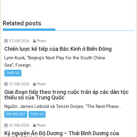
Related posts
07/08/2026
Pham
Chiến lược kế tiếp của Bắc Kinh ở Biển Đông
Lynn Kuok, “Beijing’s Next Play for the South China
Sea”, Foreign...
THỜI SỰ
07/08/2026
Pham
Giai đoạn tiếp theo trong cuộc trấn áp các dân tộc
thiểu số của Trung Quốc
Nguồn: James Leibold và Tenzin Dorjee, “The Next Phase...
BÀI NỔI BẬT
THỜI SỰ
07/08/2026
Pham
Kỷ nguyên Ấn Độ Dương – Thái Bình Dương của