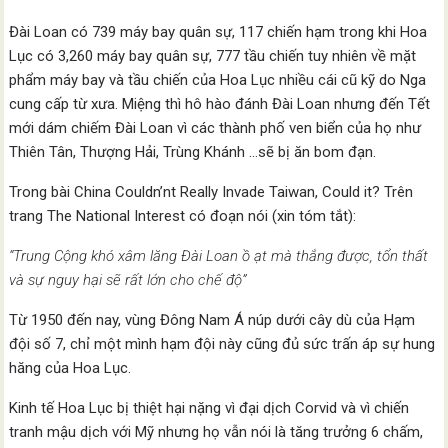
Đài Loan có 739 máy bay quân sự, 117 chiến hạm trong khi Hoa
Lục có 3,260 máy bay quân sự, 777 tầu chiến tuy nhiên về mặt
phẩm máy bay và tầu chiến của Hoa Lục nhiều cái cũ kỹ do Nga
cung cấp từ xưa. Miệng thì hô hào đánh Đài Loan nhưng đến Tết
mới dám chiếm Đài Loan vì các thành phố ven biển của họ như
Thiên Tân, Thượng Hải, Trùng Khánh …sẽ bị ăn bom đạn.
Trong bài China Couldn’nt Really Invade Taiwan, Could it? Trên
trang The National Interest có đoạn nói (xin tóm tắt):
“Trung Cộng khó xâm lăng Đài Loan ồ ạt mà thắng được, tổn thất
và sự nguy hại sẽ rất lớn cho chế độ”
Từ 1950 đến nay, vùng Đông Nam Á núp dưới cây dù của Hạm
đội số 7, chỉ một mình hạm đội này cũng đủ sức trấn áp sự hung
hăng của Hoa Lục.
Kinh tế Hoa Lục bị thiệt hại nặng vì đại dịch Corvid và vì chiến
tranh mậu dịch với Mỹ nhưng họ vẫn nói là tăng trưởng 6 chấm,