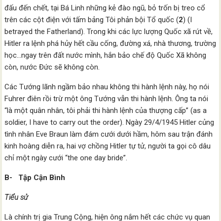
đấu đến chết, tại Bá Linh những kẻ đào ngũ, bỏ trốn bị treo cổ
trên các cột điện với tấm bảng Tôi phản bội Tổ quốc (
2
) (I
betrayed the Fatherland). Trong khi các lực lượng Quốc xã rút về,
Hitler ra lệnh phá hủy hết cầu cống, đường xá, nhà thương, trường
học…ngay trên đất nước mình, hắn bảo chế độ Quốc Xã không
còn, nước Đức sẽ không còn.
Các Tướng lãnh ngầm bảo nhau không thi hành lệnh này, họ nói
Fuhrer điên rồi trừ một ông Tướng vẫn thi hành lệnh. Ông ta nói
“là một quân nhân, tôi phải thi hành lệnh của thượng cấp” (as a
soldier, I have to carry out the order). Ngày 29/4/1945 Hitler củng
tình nhân Eve Braun làm đám cưới dưới hầm, hôm sau trận đánh
kinh hoàng diễn ra, hai vợ chồng Hitler tự tử, người ta gọi cô dâu
chỉ một ngày cưới “the one day bride”.
B-
Tập Cận Bình
Tiểu sử
Là chính trị gia Trung Cộng, hiện ông nắm hết các chức vụ quan