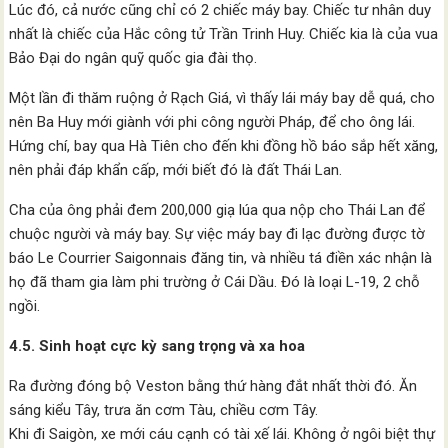
Lúc đó, cả nước cũng chỉ có 2 chiếc máy bay. Chiếc tư nhân duy
nhất là chiếc của Hắc công tử Trần Trinh Huy. Chiếc kia là của vua
Bảo Đại do ngân quỹ quốc gia đài thọ.
Một lần đi thăm ruộng ở Rạch Giá, vì thấy lái máy bay dễ quá, cho
nên Ba Huy mới giành với phi công người Pháp, để cho ông lái.
Hứng chí, bay qua Hà Tiên cho đến khi đồng hồ báo sắp hết xăng,
nên phải đáp khẩn cấp, mới biết đó là đất Thái Lan.
Cha của ông phải đem 200,000 giạ lúa qua nộp cho Thái Lan để
chuộc người và máy bay. Sự việc máy bay đi lạc đường được tờ
báo Le Courrier Saigonnais đăng tin, và nhiều tá điền xác nhận là
họ đã tham gia làm phi trường ở Cái Dầu. Đó là loại L-19, 2 chỗ
ngồi.
4.5. Sinh hoạt cực kỳ sang trọng và xa hoa
Ra đường đóng bộ Veston bằng thứ hàng đắt nhất thời đó. Ăn
sáng kiểu Tây, trưa ăn cơm Tàu, chiều cơm Tây.
Khi đi Saigòn, xe mới cáu cạnh có tài xế lái. Không ở ngôi biệt thự