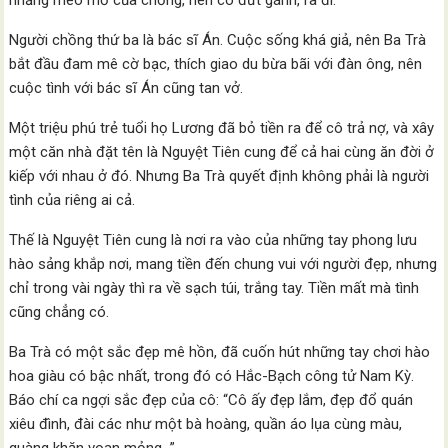
nhăng mèo mỡ của chồng, nên cô đứt gánh, ra đi.
Người chồng thứ ba là bác sĩ Án. Cuộc sống khá giả, nên Ba Trà
bắt đầu đam mê cờ bạc, thích giao du bừa bãi với đàn ông, nên
cuộc tình với bác sĩ Án cũng tan vở.
Một triệu phú trẻ tuổi họ Lương đã bỏ tiền ra để cô trả nợ, và xây
một căn nhà đặt tên là Nguyệt Tiên cung để cả hai cùng ăn đời ở
kiếp với nhau ở đó. Nhưng Ba Trà quyết định không phải là người
tình của riêng ai cả.
Thế là Nguyệt Tiên cung là nơi ra vào của những tay phong lưu
hào sảng khắp nơi, mang tiền đến chung vui với người đẹp, nhưng
chỉ trong vài ngày thì ra về sạch túi, trắng tay. Tiền mất mà tình
cũng chẳng có.
Ba Trà có một sắc đẹp mê hồn, đã cuốn hút những tay chơi hào
hoa giàu có bậc nhất, trong đó có Hắc-Bạch công tử Nam Kỳ.
Báo chí ca ngợi sắc đẹp của cô: “Cô ấy đẹp lắm, đẹp đổ quán
xiêu đình, đài các như một bà hoàng, quần áo lụa cùng màu,