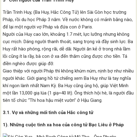
3* Con người của Trần Trinh Huy
Trần Trinh Huy, (Ba Huy, Hắc Công Tử) lên Sài Gòn học trường
Pháp, rồi du học Pháp 3 năm. Về nước không có mảnh bằng nào,
để lại một người vợ Pháp và đứa con ở Paris.
Người của Huy cao lớn, khoảng 1.7 mét, lực lưỡng nhưng không
cục mịch. Dáng người thanh thoát, sang trọng và đầy sinh lực. Ba
Huy rất hào phóng, rộng rãi, dễ dãi. Người ăn kẻ ở trong nhà lầm
lỗi cũng ít la rầy, bà con ở xa đến thăm cũng được cho tiền. Tá
điền nghèo được giúp đỡ.
Giao thiệp với người Pháp thì không khúm núm, nịnh bợ như nhiều
người khác. Giới giang hồ tứ chiếng xem Ba Huy như là tay nghĩa
khí ngon lành nhất Nam Kỳ. Ba Huy cũng ủng hộ, giúp Việt Minh
một lần 13,000 giạ lúa (1 giạ=40 lít). Ông thích hội hè, là người đầu
tiên tổ chức “Thi hoa hậu miệt vườn” ở Hậu Giang.
3.1. Vợ và những mối tình của Hắc công tử
1). Những cuộc tình xa hoa của công tử Bạc Liêu ở Pháp