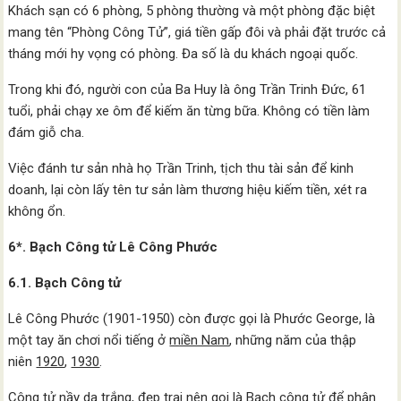
Khách sạn có 6 phòng, 5 phòng thường và một phòng đặc biệt
mang tên “Phòng Công Tử”, giá tiền gấp đôi và phải đặt trước cả
tháng mới hy vọng có phòng. Đa số là du khách ngoại quốc.
Trong khi đó, người con của Ba Huy là ông Trần Trinh Đức, 61
tuổi, phải chạy xe ôm để kiếm ăn từng bữa. Không có tiền làm
đám giỗ cha.
Việc đánh tư sản nhà họ Trần Trinh, tịch thu tài sản để kinh
doanh, lại còn lấy tên tư sản làm thương hiệu kiếm tiền, xét ra
không ổn.
6*. Bạch Công tử Lê Công Phước
6.1. Bạch Công tử
Lê Công Phước (1901-1950) còn được gọi là Phước George, là
một tay ăn chơi nổi tiếng ở
miền Nam
, những năm của thập
niên
1920
,
1930
.
Công tử nầy da trắng, đẹp trai nên gọi là Bạch công tử để phân