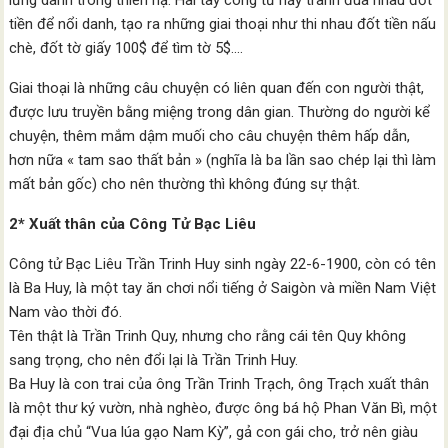
lừng danh trong thiên hạ. Hai tay công tử nầy tranh đua nhau đốt
tiền để nổi danh, tạo ra những giai thoại như thi nhau đốt tiền nấu
chè, đốt tờ giấy 100$ để tìm tờ 5$.…
Giai thoại là những câu chuyện có liên quan đến con người thật,
được lưu truyền bằng miệng trong dân gian. Thường do người kể
chuyện, thêm mắm dậm muối cho câu chuyện thêm hấp dẫn,
hơn nữa « tam sao thất bản » (nghĩa là ba lần sao chép lại thì làm
mất bản gốc) cho nên thường thì không đúng sự thật.
2* Xuất thân của Công Tử Bạc Liêu
Công tử Bạc Liêu Trần Trinh Huy sinh ngày 22-6-1900, còn có tên
là Ba Huy, là một tay ăn chơi nổi tiếng ở Saigòn và miền Nam Việt
Nam vào thời đó.
Tên thật là Trần Trinh Quy, nhưng cho rằng cái tên Quy không
sang trọng, cho nên đổi lại là Trần Trinh Huy.
Ba Huy là con trai của ông Trần Trinh Trạch, ông Trạch xuất thân
là một thư ký vườn, nhà nghèo, được ông bá hộ Phan Văn Bì, một
đại địa chủ “Vua lúa gạo Nam Kỳ”, gả con gái cho, trở nên giàu