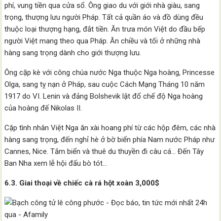
phí, vung tiền qua cửa sổ. Ông giao du với giới nhà giàu, sang
trọng, thượng lưu người Pháp. Tất cả quần áo và đồ dùng đều
thuộc loại thượng hạng, đắt tiền. Ăn trưa món Việt do đầu bếp
người Việt mang theo qua Pháp. Ăn chiều và tối ở những nhà
hàng sang trọng dành cho giới thượng lưu.
Ông cặp kè với công chúa nước Nga thuộc Nga hoàng, Princesse
Olga, sang tỵ nạn ở Pháp, sau cuộc Cách Mạng Tháng 10 năm
1917 do VI. Lenin và đảng Bolshevik lật đổ chế độ Nga hoàng
của hoàng đế Nikolas II.
Cặp tình nhân Việt Nga ăn xài hoang phí từ các hộp đêm, các nhà
hàng sang trọng, đến nghỉ hè ở bờ biển phía Nam nước Pháp như
Cannes, Nice. Tắm biển và thuê du thuyền đi câu cá… Đến Tây
Ban Nha xem lễ hội đấu bò tót…
6.3. Giai thoại về chiếc cà rá hột xoàn 3,000$