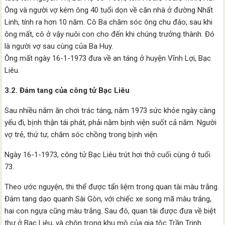
Ông và người vợ kém ông 40 tuổi dọn về căn nhà ở đường Nhất
Linh, tính ra hơn 10 năm. Cô Ba chăm sóc ông chu đáo, sau khi
ông mất, cô ở vậy nuôi con cho đến khi chúng trưởng thành. Đó
là người vợ sau cùng của Ba Huy.
Ông mất ngày 16-1-1973 đưa về an táng ở huyện Vĩnh Lợi, Bạc
Liêu.
3.2. Đám tang của công tử Bạc Liêu
Sau nhiều năm ăn chơi trác táng, năm 1973 sức khỏe ngày càng
yếu đi, bịnh thận tái phát, phải nằm bịnh viện suốt cả năm. Người
vợ trẻ, thứ tư, chăm sóc chồng trong bịnh viện.
Ngày 16-1-1973, công tử Bạc Liêu trút hơi thở cuối cùng ở tuổi
73.
Theo ước nguyện, thi thể được tẩn liệm trong quan tài màu trắng.
Đám tang dạo quanh Sài Gòn, với chiếc xe song mã màu trắng,
hai con ngựa cũng màu trắng. Sau đó, quan tài được đưa về biệt
thự ở Bạc Liêu, và chôn trong khu mộ của gia tộc Trần Trinh.