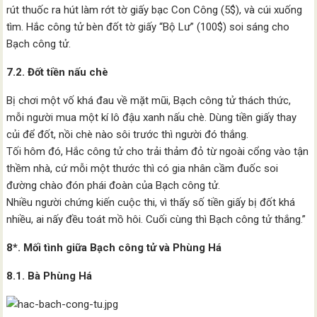
rút thuốc ra hút làm rớt tờ giấy bạc Con Công (5$), và cúi xuống
tìm. Hắc công tử bèn đốt tờ giấy “Bộ Lư” (100$) soi sáng cho
Bạch công tử.
7.2. Đốt tiền nấu chè
Bị chơi một vố khá đau về mặt mũi, Bạch công tử thách thức,
mỗi người mua một kí lô đậu xanh nấu chè. Dùng tiền giấy thay
củi để đốt, nồi chè nào sôi trước thì người đó thắng.
Tối hôm đó, Hắc công tử cho trải thảm đỏ từ ngoài cổng vào tận
thềm nhà, cứ mỗi một thước thì có gia nhân cầm đuốc soi
đường chào đón phái đoàn của Bạch công tử.
Nhiều người chứng kiến cuộc thi, vì thấy số tiền giấy bị đốt khá
nhiều, ai nấy đều toát mồ hôi. Cuối cùng thì Bạch công tử thắng.”
8*. Mối tình giữa Bạch công tử và Phùng Há
8.1. Bà Phùng Há