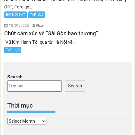
Off”, Foreign...
BÀI NỔI BẬT
TẠP LỤC
10/01/2025
Pham
Chút cảm xúc về “Sài Gòn bao thương”
Vũ Kim Hạnh Tối qua từ Hà Nội về,...
TẠP LỤC
Search
Search
Thời mục
Thời
mục