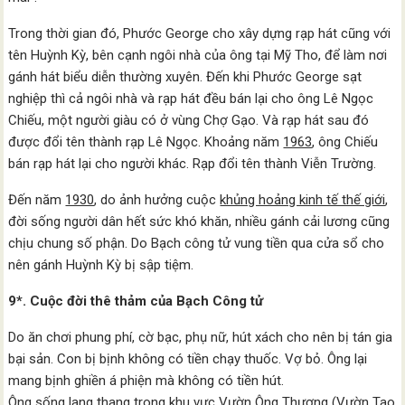
Trong thời gian đó, Phước George cho xây dựng rạp hát cũng với
tên Huỳnh Kỳ, bên cạnh ngôi nhà của ông tại Mỹ Tho, để làm nơi
gánh hát biểu diễn thường xuyên. Đến khi Phước George sạt
nghiệp thì cả ngôi nhà và rạp hát đều bán lại cho ông Lê Ngọc
Chiếu, một người giàu có ở vùng Chợ Gạo. Và rạp hát sau đó
được đổi tên thành rạp Lê Ngọc. Khoảng năm
1963
, ông Chiếu
bán rạp hát lại cho người khác. Rạp đổi tên thành Viễn Trường.
Đến năm
1930
, do ảnh hưởng cuộc
khủng hoảng kinh tế thế giới
,
đời sống người dân hết sức khó khăn, nhiều gánh cải lương cũng
chịu chung số phận. Do Bạch công tử vung tiền qua cửa sổ cho
nên gánh Huỳnh Kỳ bị sập tiệm.
9*. Cuộc đời thê thảm của Bạch Công tử
Do ăn chơi phung phí, cờ bạc, phụ nữ, hút xách cho nên bị tán gia
bại sản. Con bị bịnh không có tiền chạy thuốc. Vợ bỏ. Ông lại
mang bịnh ghiền á phiện mà không có tiền hút.
Ông sống lang thang trong khu vực Vườn Ông Thượng (Vườn Tao