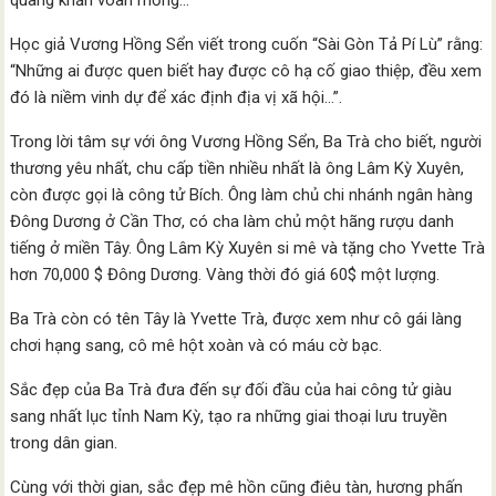
quàng khăn voan mỏng…”
Học giả Vương Hồng Sển viết trong cuốn “Sài Gòn Tả Pí Lù” rằng:
“Những ai được quen biết hay được cô hạ cố giao thiệp, đều xem
đó là niềm vinh dự để xác định địa vị xã hội…”.
Trong lời tâm sự với ông Vương Hồng Sển, Ba Trà cho biết, người
thương yêu nhất, chu cấp tiền nhiều nhất là ông Lâm Kỳ Xuyên,
còn được gọi là công tử Bích. Ông làm chủ chi nhánh ngân hàng
Đông Dương ở Cần Thơ, có cha làm chủ một hãng rượu danh
tiếng ở miền Tây. Ông Lâm Kỳ Xuyên si mê và tặng cho Yvette Trà
hơn 70,000 $ Đông Dương. Vàng thời đó giá 60$ một lượng.
Ba Trà còn có tên Tây là Yvette Trà, được xem như cô gái làng
chơi hạng sang, cô mê hột xoàn và có máu cờ bạc.
Sắc đẹp của Ba Trà đưa đến sự đối đầu của hai công tử giàu
sang nhất lục tỉnh Nam Kỳ, tạo ra những giai thoại lưu truyền
trong dân gian.
Cùng với thời gian, sắc đẹp mê hồn cũng điêu tàn, hương phấn