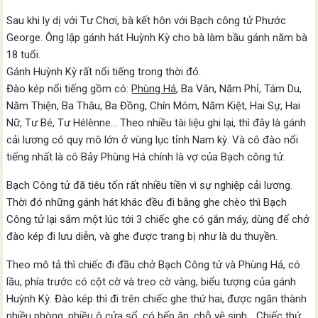
Sau khi ly dị với Tư Chơi, bà kết hôn với Bạch công tử Phước
George. Ông lập gánh hát Huỳnh Kỳ cho bà làm bầu gánh năm bà
18 tuổi.
Gánh Huỳnh Kỳ rất nổi tiếng trong thời đó.
Đào kép nổi tiếng gồm có:
Phùng Há
, Ba Vân, Năm Phỉ, Tám Du,
Năm Thiện, Ba Thâu, Ba Đồng, Chín Móm, Năm Kiệt, Hai Sự, Hai
Nữ, Tư Bé, Tư Hélènne… Theo nhiều tài liệu ghi lại, thì đây là gánh
cải lương có quy mô lớn ở vùng lục tỉnh Nam kỳ. Và cô đào nổi
tiếng nhất là cô Bảy Phùng Há chính là vợ của Bạch công tử.
Bạch Công tử đã tiêu tốn rất nhiều tiền vì sự nghiệp cải lương.
Thời đó những gánh hát khác đều đi bằng ghe chèo thì Bạch
Công tử lại sắm một lúc tới 3 chiếc ghe có gắn máy, dùng để chở
đào kép đi lưu diễn, và ghe được trang bị như là du thuyền.
Theo mô tả thì chiếc đi đầu chở Bạch Công tử và Phùng Há, có
lầu, phía trước có cột cờ và treo cờ vàng, biểu tượng của gánh
Huỳnh Kỳ. Đào kép thì đi trên chiếc ghe thứ hai, được ngăn thành
nhiều phòng, nhiều ô cửa sổ, có bếp ăn, chỗ vệ sinh… Chiếc thứ