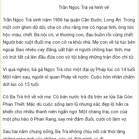
Trần Ngọc Trà và hình vẽ
Trần Ngọc Trà sinh năm 1906 tại quận Cần Đước, Long An. Trong
một cơn ghen dữ dội, cha cô cho rằng mẹ cô ngoại tình, ông tức
hộc máu, chết. Bà nội cô, vì thương con, đau buồn rồi cũng chết.
Người bác ruột đuổi mẹ con cô ra khỏi nhà. Mẹ con về tá túc bên
ngoại. Bao nhiêu cay đắng, uất hận vì người chồng bạc tình, mẹ
cô trút tất cả lên đầu đứa con vô tội bằng những trận đòn chí tử.
Vì quá nghèo, bà gả Ngọc Trà cho một đại úy Pháp lúc cô 14 tuổi.
Một năm sau, người sĩ quan Pháp về nước. Cuộc hôn nhân chấm
dứt lúc cô 15 tuổi.
Cô Ba Trà trở về với mẹ. Cô bán nước trà đá trên xe lửa Sài Gòn
Phan Thiết. Mặc dù cuộc sống lam lũ nhưng sắc đẹp lộ hẳn ra
khiến cho nhiều thanh niên ngẩn ngơ. Một chàng trai, con của
một phú hào ở Phan Rang, say mê đắm đuối, cưới cô làm vợ.
Sau hai năm chung sống, Ba Trà không chịu nổi cái thói lăng