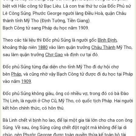
biệt với Hắc công tử Bạc Liêu. Là con trai thứ tư của Đốc Phủ sứ
Lê Công Sủng. Phước George người làng Điều Hoà, quận Châu
thành tỉnh Mỹ Tho (Định Tường, Tiền Giang).
Bạch Công tử sang Pháp du học năm 1909.
Theo các tài liệu thì Đốc phủ Sủng là người gốc
Bình Định
,
khoảng thập niên
1880
vào làm quận trưởng
Châu Thành
Mỹ Tho,
sau làm quận trưởng
Chợ Gạo
và định cư tại đó.
Đốc phủ Sủng từng đại diện cho tỉnh Mỹ Tho đi dự hội chợ
bên
Pháp
, và cũng nhờ vậy Bạch Công tử được đi du học tại Pháp
vào năm
1909
.
Đốc phủ Sủng không giàu, ông có nhiều vợ, trong đó có bà Đào
Thị Linh, là người ở Chợ Cũ, Mỹ Tho, có quốc tịch Pháp. Hai người
kết hôn chính thức, có hôn thú.
Bà Linh chết vì bịnh ho lao, để lại một gia tài lớn cho cha con ông
Sủng. Về sau, ông Sủng cũng chết đột ngột mà không để lại di
chúc, nên Phước George được toàn quyền thừa kế toàn bộ tài