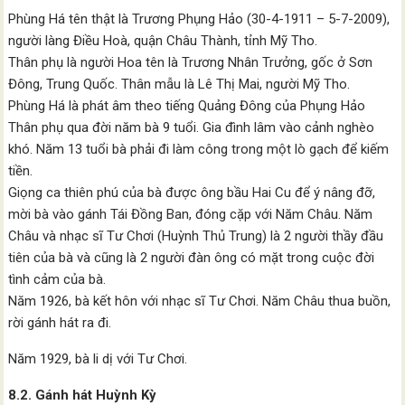
Phùng Há tên thật là Trương Phụng Hảo (30-4-1911 – 5-7-2009),
người làng Điều Hoà, quận Châu Thành, tỉnh Mỹ Tho.
Thân phụ là người Hoa tên là Trương Nhân Trưởng, gốc ở Sơn
Đông, Trung Quốc. Thân mẫu là Lê Thị Mai, người Mỹ Tho.
Phùng Há là phát âm theo tiếng Quảng Đông của Phụng Hảo
Thân phụ qua đời năm bà 9 tuổi. Gia đình lâm vào cảnh nghèo
khó. Năm 13 tuổi bà phải đi làm công trong một lò gạch để kiếm
tiền.
Giọng ca thiên phú của bà được ông bầu Hai Cu để ý nâng đỡ,
mời bà vào gánh Tái Đồng Ban, đóng cặp với Năm Châu. Năm
Châu và nhạc sĩ Tư Chơi (Huỳnh Thủ Trung) là 2 người thầy đầu
tiên của bà và cũng là 2 người đàn ông có mặt trong cuộc đời
tình cảm của bà.
Năm 1926, bà kết hôn với nhạc sĩ Tư Chơi. Năm Châu thua buồn,
rời gánh hát ra đi.
Năm 1929, bà li dị với Tư Chơi.
8.2. Gánh hát Huỳnh Kỳ