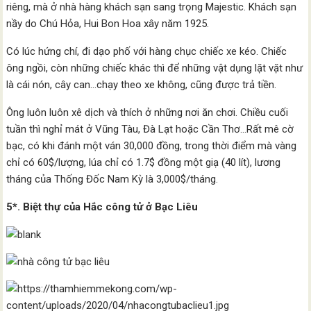
riêng, mà ở nhà hàng khách sạn sang trọng Majestic. Khách sạn
nầy do Chú Hỏa, Hui Bon Hoa xây năm 1925.
Có lúc hứng chí, đi dạo phố với hàng chục chiếc xe kéo. Chiếc
ông ngồi, còn những chiếc khác thì để những vật dụng lặt vặt như
là cái nón, cây can…chạy theo xe không, cũng được trả tiền.
Ông luôn luôn xê dịch và thích ở những nơi ăn chơi. Chiều cuối
tuần thì nghỉ mát ở Vũng Tàu, Đà Lạt hoặc Cần Thơ…Rất mê cờ
bạc, có khi đánh một ván 30,000 đồng, trong thời điểm mà vàng
chỉ có 60$/lượng, lúa chỉ có 1.7$ đồng một giạ (40 lít), lương
tháng của Thống Đốc Nam Kỳ là 3,000$/tháng.
5*. Biệt thự của Hắc công tử ở Bạc Liêu