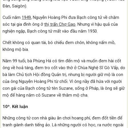
Đàn, Saigòn).
Cuối năm
1949
, Nguyễn Hoàng Phi đưa Bạch công tử về chăm
sóc tại gia đình ông ở
thị trấn Chợ Gạo
. Nhưng vì hậu quả của
nghiện ngập, Bạch công tử mất vào đầu năm 1950.
Chết không có quan tài, bó chiếu đem chôn, không nấm mồ,
không mộ bia.
Năm 99 tuổi, bà Phùng Há có tìm đến mộ và muốn đem hài cốt
ông về hoả táng, đem tro cốt vào thờ ở Chùa Nghệ Sĩ Gò Vấp, do
bà làm Chủ tịch Hội đồng Quản trị, nhưng bị người giữ mộ là con
của ông Nguyễn Hoàng Phi từ chối. Vì ông nầy đã hứa với người
con gái của Bạch công tử tên Suzane, sống ở Pháp, là ông sẽ giữ
mộ để hàng năm cô Suzane về thăm mộ cha.
10*. Kết luận
Những công tử con nhà giàu ăn chơi hoang phí, đem đốt tiền để
tranh giành danh tiếng ảo. Là những người có học, ra nước ngoài