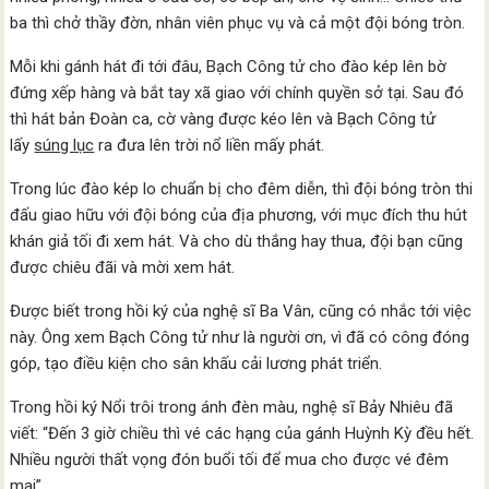
ba thì chở thầy đờn, nhân viên phục vụ và cả một đội bóng tròn.
Mỗi khi gánh hát đi tới đâu, Bạch Công tử cho đào kép lên bờ
đứng xếp hàng và bắt tay xã giao với chính quyền sở tại. Sau đó
thì hát bản Đoàn ca, cờ vàng được kéo lên và Bạch Công tử
lấy
súng lục
ra đưa lên trời nổ liền mấy phát.
Trong lúc đào kép lo chuẩn bị cho đêm diễn, thì đội bóng tròn thi
đấu giao hữu với đội bóng của địa phương, với mục đích thu hút
khán giả tối đi xem hát. Và cho dù thắng hay thua, đội bạn cũng
được chiêu đãi và mời xem hát.
Được biết trong hồi ký của nghệ sĩ Ba Vân, cũng có nhắc tới việc
này. Ông xem Bạch Công tử như là người ơn, vì đã có công đóng
góp, tạo điều kiện cho sân khấu cải lương phát triển.
Trong hồi ký Nổi trôi trong ánh đèn màu, nghệ sĩ Bảy Nhiêu đã
viết: “Đến 3 giờ chiều thì vé các hạng của gánh Huỳnh Kỳ đều hết.
Nhiều người thất vọng đón buổi tối để mua cho được vé đêm
mai”.