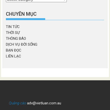
chương
mục
CHUYÊN MỤC
TIN TỨC
THỜI SỰ
THÔNG BÁO
DỊCH VỤ ĐỜI SỐNG
BẠN ĐỌC
LIÊN LẠC
Quảng cáo
adv@vietluan.com.au