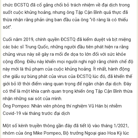
chức ĐCSTQ đã cố gắng chối bỏ trách nhiệm về đại dịch trong
suốt cuộc khủng hoảng, nhưng ông Tập Cận Bình quả thực đã
thừa nhận rằng phản ứng ban đầu của ông “rõ ràng là có thiếu
sót”.
Cuối năm 2019, chính quyền ĐCSTQ đã kiểm duyệt và bịt miệng
các bác sĩ Trung Quốc, những người đầu tiên phát hiện ra rằng
chủng virus này sẽ gây ra mối đe dọa to lớn đối với sức khỏe
cộng đồng. Điều này khiến mọi người nghi ngờ rằng chính chế độ
này mới là thủ phạm của cuộc khủng hoảng. Ít nhất, hành động
che giấu sự bùng phát của virus của ĐCSTQ lúc đó, đã khiến thế
giới bỏ lỡ thời điểm vàng quan trọng để ngăn chặn đại dịch. Đây
có thể là một khía cạnh quan trọng khiến ông Tập Cận Bình thừa
nhận những sai sót của mình.
Ông Pompeo: Nhân viên phòng thí nghiệm Vũ Hán bị nhiễm
Covid-19 vài tháng trước đại dịch
Một số kênh truyền thông gần đây đã tiết lộ vào tháng 1/2021,
nhóm của ông Mike Pompeo, Bộ trưởng Ngoại giao Hoa Kỳ lúc