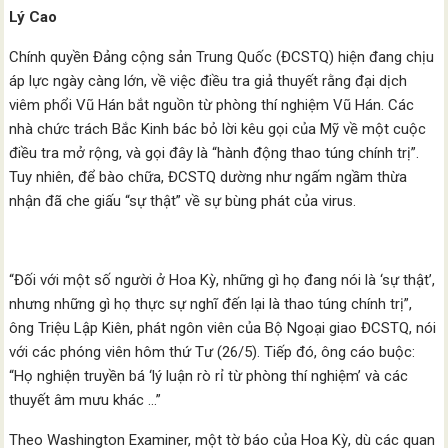
Lý Cao
Chính quyền Đảng cộng sản Trung Quốc (ĐCSTQ) hiện đang chịu
áp lực ngày càng lớn, về việc điều tra giả thuyết rằng đại dịch
viêm phổi Vũ Hán bắt nguồn từ phòng thí nghiệm Vũ Hán. Các
nhà chức trách Bắc Kinh bác bỏ lời kêu gọi của Mỹ về một cuộc
điều tra mở rộng, và gọi đây là “hành động thao túng chính trị”.
Tuy nhiên, để bào chữa, ĐCSTQ dường như ngấm ngầm thừa
nhận đã che giấu “sự thật” về sự bùng phát của virus.
“Đối với một số người ở Hoa Kỳ, những gì họ đang nói là ‘sự thật’,
nhưng những gì họ thực sự nghĩ đến lại là thao túng chính trị”,
ông Triệu Lập Kiên, phát ngôn viên của Bộ Ngoại giao ĐCSTQ, nói
với các phóng viên hôm thứ Tư (26/5). Tiếp đó, ông cáo buộc:
“Họ nghiện truyền bá ‘lý luận rò rỉ từ phòng thí nghiệm’ và các
thuyết âm mưu khác …”
Theo Washington Examiner, một tờ báo của Hoa Kỳ, dù các quan