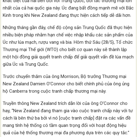
khác biệt của hai bên đối với Trung Quốc, đối tác thương mại lớn
nhất của cả hai quốc gia này. Úc đang bất đồng mạnh mẽ với Bắc
Kinh trong khi New Zealand đang thực hiện cách tiếp dễ dãi hơn.
Những tháng gần đây, chế độ cộng sản Trung Quốc đã thực hiện
nhiều biện pháp nhằm hạn chế việc nhập khẩu các sản phẩm của
Úc như lúa mạch, rượu vang và bia. Hôm thứ Sáu (28/5), Tổ chức
Thương mại Thế giới (WTO) cho biết cơ quan này sẽ thành lập
một hội đồng giải quyết tranh chấp để giải quyết vấn đề lúa mạch
giữa Úc và Trung Quốc.
Trước chuyến thăm của ông Morrison, Bộ trưởng Thương mại
New Zealand Damien O’Connor cho biết chính phủ của ông ủng
hộ Canberra trong cuộc tranh chấp thương mại này.
Truyền thông New Zealand trích dẫn lời của ông O’Connor cho
hay, “New Zealand đang tham gia vào cuộc tranh chấp này với tư
cách là bên thứ ba bởi vì nó [cuộc tranh chấp] đặt ra các vấn đề
mang tính hệ thống có tầm quan trọng đối với hoạt động hiệu
quả của hệ thống thương mại đa phương dựa trên các quy tắc.”