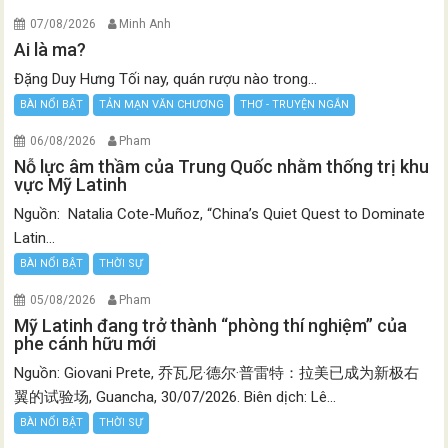
07/08/2026
Minh Anh
Ai là ma?
Đặng Duy Hưng Tối nay, quán rượu nào trong...
BÀI NỔI BẬT
TẢN MẠN VĂN CHƯƠNG
THƠ - TRUYỆN NGẮN
06/08/2026
Pham
Nỗ lực âm thầm của Trung Quốc nhằm thống trị khu
vực Mỹ Latinh
Nguồn: Natalia Cote-Muñoz, “China’s Quiet Quest to Dominate
Latin...
BÀI NỔI BẬT
THỜI SỰ
05/08/2026
Pham
Mỹ Latinh đang trở thành “phòng thí nghiệm” của
phe cánh hữu mới
Nguồn: Giovani Prete, 乔瓦尼·德尔·普雷特：拉美已成为新极右
翼的试验场, Guancha, 30/07/2026. Biên dịch: Lê...
BÀI NỔI BẬT
THỜI SỰ