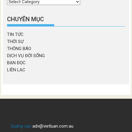
Chọn
chương
mục
CHUYÊN MỤC
TIN TỨC
THỜI SỰ
THÔNG BÁO
DỊCH VỤ ĐỜI SỐNG
BẠN ĐỌC
LIÊN LẠC
Quảng cáo
adv@vietluan.com.au