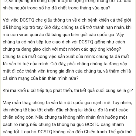
12,85 triệu người dùng điện thoại di động trong tháng đó. Có bao
nhiêu người trong số họ đã chết trong tháng vừa qua?
Với việc ĐCSTQ che giấu thông tin về dịch bệnh khiến cả thế giới
đã không kịp trở tay. Giờ đây, chúng ta đã trở thành nạn nhân, khi
mà con virus quái ác đã băng qua biên giới các quốc gia. Vậy
chúng ta có nên tiếp tục giao dịch với ĐCSTQ giống như cách
chúng ta đang giao dịch với một nhóm các quý ông không?
Chúng ta đã mất công việc sản xuất của mình; chúng ta đã mất
tài sản trí tuệ của mình. Giờ đây, phải chăng chúng ta đang sắp
mất đi các thành viên trong gia đình của chúng ta, và thậm chí là
cả sinh mạng của bản thân mình nữa?
Khi mà khối u cứ tiếp tục phát triển, thì kết quả cuối cùng sẽ là gì?
May mắn thay, chúng ta vẫn là một quốc gia mạnh mẽ. Tuy nhiên,
khi những tế bào tốt chiến đấu chống lại khối u, đó là một cuộc
chiến sống còn. Nếu chúng ta không nhìn nhận tình huống một
cách rõ ràng, nếu chúng ta không hạ gục ĐCSTQ càng nhanh
càng tốt. Loại bỏ ĐCSTQ không cần đến Chiến tranh Thế giới thứ