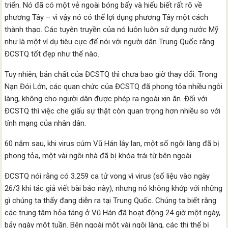
triển. Nó đã có một vẻ ngoài bóng bẩy và hiểu biết rất rõ về
phương Tây – vì vậy nó có thể lợi dụng phương Tây một cách
thành thạo. Các tuyên truyền của nó luôn luôn sử dụng nước Mỹ
như là một ví dụ tiêu cực để nói với người dân Trung Quốc rằng
ĐCSTQ tốt đẹp như thế nào.
Tuy nhiên, bản chất của ĐCSTQ thì chưa bao giờ thay đổi. Trong
Nạn Đói Lớn, các quan chức của ĐCSTQ đã phong tỏa nhiều ngôi
làng, không cho người dân được phép ra ngoài xin ăn. Đối với
ĐCSTQ thì việc che giấu sự thật còn quan trọng hơn nhiều so với
tính mạng của nhân dân.
60 năm sau, khi virus cúm Vũ Hán lây lan, một số ngôi làng đã bị
phong tỏa, một vài ngôi nhà đã bị khóa trái từ bên ngoài.
ĐCSTQ nói rằng có 3.259 ca tử vong vì virus (số liệu vào ngày
26/3 khi tác giả viết bài báo này), nhưng nó không khớp với những
gì chúng ta thấy đang diễn ra tại Trung Quốc. Chúng ta biết rằng
các trung tâm hỏa táng ở Vũ Hán đã hoạt động 24 giờ một ngày,
bảy ngày một tuần. Bên ngoài một vài ngôi làng, các thi thể bị