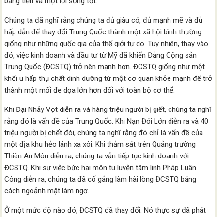
bằng tiền và một lối sống tốt.
Chúng ta đã nghĩ rằng chúng ta đủ giàu có, đủ mạnh mẽ và đủ
hấp dẫn để thay đổi Trung Quốc thành một xã hội bình thường
giống như những quốc gia của thế giới tự do. Tuy nhiên, thay vào
đó, việc kinh doanh và đầu tư từ Mỹ đã khiến Đảng Cộng sản
Trung Quốc (ĐCSTQ) trở nên mạnh hơn. ĐCSTQ giống như một
khối u hấp thụ chất dinh dưỡng từ một cơ quan khỏe mạnh để trở
thành một mối đe dọa lớn hơn đối với toàn bộ cơ thể.
Khi Đại Nhảy Vọt diễn ra và hàng triệu người bị giết, chúng ta nghĩ
rằng đó là vấn đề của Trung Quốc. Khi Nạn Đói Lớn diễn ra và 40
triệu người bị chết đói, chúng ta nghĩ rằng đó chỉ là vấn đề của
một địa khu hẻo lánh xa xôi. Khi thảm sát trên Quảng trường
Thiên An Môn diễn ra, chúng ta vẫn tiếp tục kinh doanh với
ĐCSTQ. Khi sự việc bức hại môn tu luyện tâm linh Pháp Luân
Công diễn ra, chúng ta đã cố gắng làm hài lòng ĐCSTQ bằng
cách ngoảnh mặt làm ngơ.
Ở một mức độ nào đó, ĐCSTQ đã thay đổi. Nó thực sự đã phát