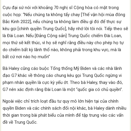
Cựu đại sứ nói với khoảng 70 nghị sĩ Cộng hòa có mặt trong
cuộc họp: “Nếu chúng ta không tẩy chay [Thế vận hội mùa đông
Bắc Kinh 2022], nếu chúng ta không làm điều gì đó để thực sự
kêu gọi [chính quyền Trung Quốc], hãy nhớ lời tôi nói. Tiếp theo sẽ
là Đài Loan. Nếu [Đảng Cộng sản] Trung Quốc chiếm Đài Loan,
mọi thứ sẽ kết thúc, vì họ sẽ nghĩ rằng điều này cho phép họ tự
do chiếm bất kỳ lãnh thổ nào, không phải trong khu vực, mà là
bất cứ nơi nào họ muốn”
Bà Haley cũng cáo buộc Tổng thống Mỹ Biden và các nhà lãnh
đạo G7 khác về thông cáo chung kêu gọi Trung Quốc ngừng vi
phạm nhân quyền là cực kỳ yếu ớt. Theo bà Haley, thay vào đó,
G7 nên xác định rằng Đài Loan là một “quốc gia có chủ quyền”.
Ngoài việc chỉ trích loạt đầu tư quy mô lớn hiện tại của chính
quyền Biden và các chính sách đối nội khác, bà Haley dành nhiều
thời gian trong bài phát biểu của mình để tập trung vào các vấn
đề về Trung Quốc.