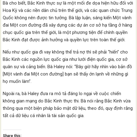
Bà cho biết, Bắc Kinh thực sự là một mối đe dọa hiện hữu đối với
Hoa Kỳ và các nền dân chủ trên thế giới, và các quan chức Trung
Quốc không nên được tin tưởng. Bà lập luận, sáng kiến Một vành
đai Một con đường đã xây dựng các dự án cơ sở hạ tầng ở hàng
chục quốc gia trên thế giới, là một phương tiện để chính quyền
Bắc Kinh đạt được ảnh hưởng và quyền lực trên toàn thế giới.
Nếu như quốc gia đi vay không thể trả nợ thì sẽ phải “hiến” cho
Bắc Kinh các nguồn lực quốc gia như lưới điện quốc gia, cơ sở
quân sự và cảng biển. Bà Haley nói: “Bây giờ hãy nhìn vào bản đồ
[Một vành đai Một con đường] bạn sẽ thấy ớn lạnh về những gì
họ muốn làm”.
Ngoài ra, bà Haley đưa ra mô tả đáng lo ngại về cuộc chiến
không gian mạng do Bắc Kinh thực thi. Bà nói rằng Bắc Kinh vừa
thông qua một biện pháp bảo mật dữ liệu, theo đó, quy định rằng
tất cả dữ liệu cá nhân là tài sản quốc gia.
Share this: