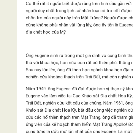
Có thể rất ít người biết được rằng trên tinh cầu gần vớ
người duy nhất trong lịch sử nhân loại có tro cốt được 
chôn tro của người này trên Mặt Trăng? Người được chô
cũng không phải nhân vật lừng lẫy, ông ấy tên là Euge
địa chất học của Mỹ.
Ông Eugene sinh ra trong một gia đình vô cùng bình th
thú với khoa học, hơn nữa còn rất có thiên phú, thông 
Sau này lớn lên, ông đã theo học ngành khoa học địa 
nghiên cứu khoáng thạch trên Trái Đất, mà còn nghiên c
Năm 1949, ông Eugene đã đạt được học vị thạc sỹ khoa
Eugene vào làm việc tại Cục Khảo sát Địa chất Hoa Kỳ, 
Trái Đất, nghiên cứu kết cấu của chúng. Năm 1961, ôn
Khảo sát Địa chất Hoa Kỳ, bắt đầu công việc nghiên cứ
cứu các hố thiên thạch trên Mặt Trăng, ông đã tham 
ứng viên của kế hoạch thám hiểm Mặt Trăng Apollo! Đó 
cũng từng là ước mơ lớn nhất của ông Eugene. Là một