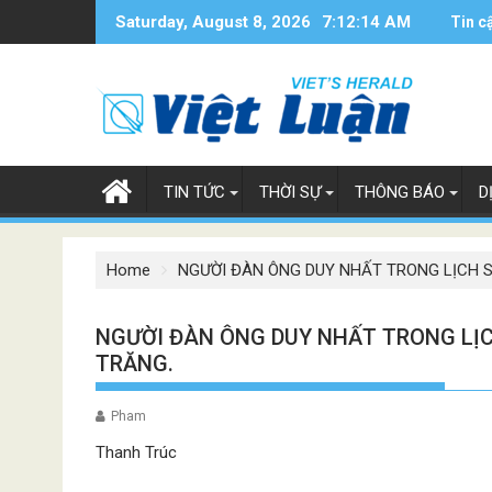
Skip
Saturday, August 8, 2026
7:12:14 AM
Tin c
to
content
TIN TỨC
THỜI SỰ
THÔNG BÁO
D
Home
NGƯỜI ĐÀN ÔNG DUY NHẤT TRONG LỊCH 
NGƯỜI ĐÀN ÔNG DUY NHẤT TRONG LỊ
TRĂNG.
Pham
Thanh Trúc