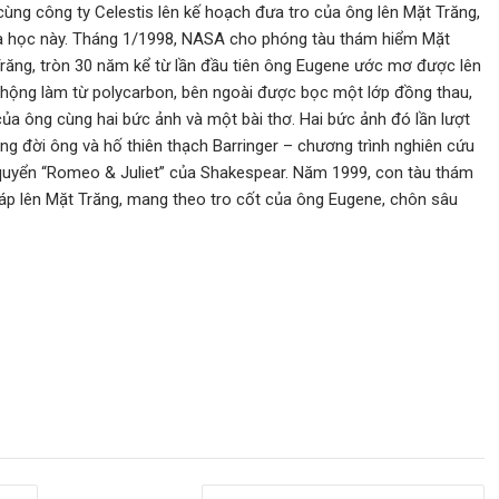
ng công ty Celestis lên kế hoạch đưa tro của ông lên Mặt Trăng,
oa học này. Tháng 1/1998, NASA cho phóng tàu thám hiểm Mặt
răng, tròn 30 năm kể từ lần đầu tiên ông Eugene ước mơ được lên
nhộng làm từ polycarbon, bên ngoài được bọc một lớp đồng thau,
của ông cùng hai bức ảnh và một bài thơ. Hai bức ảnh đó lần lượt
ong đời ông và hố thiên thạch Barringer – chương trình nghiên cứu
ừ quyển “Romeo & Juliet” của Shakespear. Năm 1999, con tàu thám
áp lên Mặt Trăng, mang theo tro cốt của ông Eugene, chôn sâu