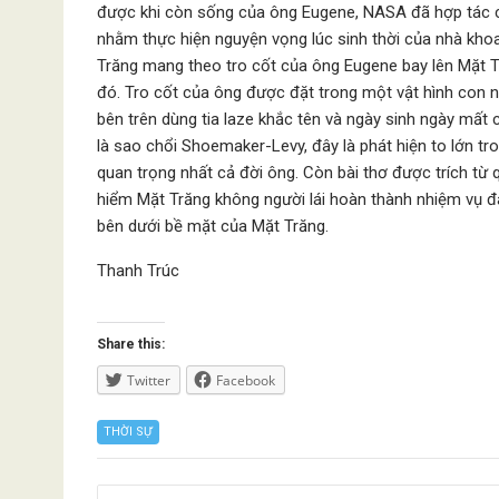
được khi còn sống của ông Eugene, NASA đã hợp tác cù
nhằm thực hiện nguyện vọng lúc sinh thời của nhà kh
Trăng mang theo tro cốt của ông Eugene bay lên Mặt T
đó. Tro cốt của ông được đặt trong một vật hình con 
bên trên dùng tia laze khắc tên và ngày sinh ngày mất 
là sao chổi Shoemaker-Levy, đây là phát hiện to lớn tr
quan trọng nhất cả đời ông. Còn bài thơ được trích t
hiểm Mặt Trăng không người lái hoàn thành nhiệm vụ đ
bên dưới bề mặt của Mặt Trăng.
Thanh Trúc
Share this:
Twitter
Facebook
THỜI SỰ
Posts