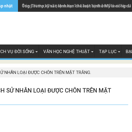
ập nhật
Ông Trump ký sắc lệnh hạn chế luật 'sinh ở Mỹ là công dâ
Tổng Bí thư, Chủ tịch nước Tô Lâm sắp thăm Úc và Tân L
ỊCH VỤ ĐỜI SỐNG
VĂN HỌC NGHỆ THUẬT
TẠP LỤC
BẠ
SỬ NHÂN LOẠI ĐƯỢC CHÔN TRÊN MẶT TRĂNG.
CH SỬ NHÂN LOẠI ĐƯỢC CHÔN TRÊN MẶT