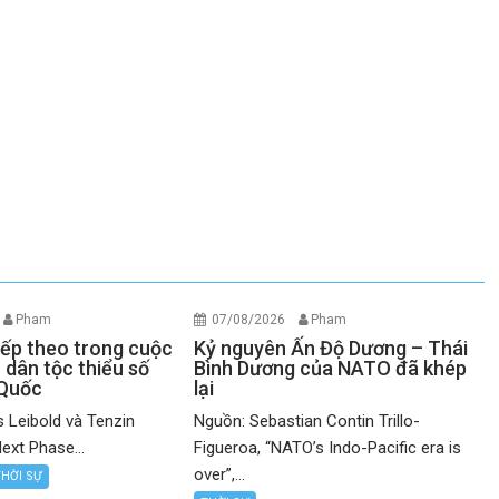
Pham
07/08/2026
Pham
iếp theo trong cuộc
Kỷ nguyên Ấn Độ Dương – Thái
 dân tộc thiểu số
Bình Dương của NATO đã khép
 Quốc
lại
 Leibold và Tenzin
Nguồn: Sebastian Contin Trillo-
ext Phase...
Figueroa, “NATO’s Indo-Pacific era is
over”,...
THỜI SỰ