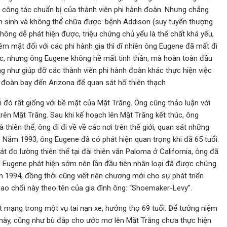
 công tác chuẩn bị của thành viên phi hành đoàn. Nhưng chẳng
sinh và không thể chữa được: bệnh Addison (suy tuyến thượng
hông dễ phát hiện được, triệu chứng chủ yếu là thể chất khá yếu,
êm mặt đối với các phi hành gia thì dĩ nhiên ông Eugene đã mất đi
ếc, nhưng ông Eugene không hề mất tinh thần, mà hoàn toàn đầu
ng như giúp đỡ các thành viên phi hành đoàn khác thực hiện việc
h đoàn bay đến Arizona để quan sát hố thiên thạch
ơi đó rất giống với bề mặt của Mặt Trăng. Ông cũng thảo luận với
trên Mặt Trăng. Sau khi kế hoạch lên Mặt Trăng kết thúc, ông
 thiên thể, ông đi đi về về các nơi trên thế giới, quan sát những
t. Năm 1993, ông Eugene đã có phát hiện quan trọng khi đã 65 tuổi.
 đo lường thiên thể tại đài thiên văn Paloma ở California, ông đã
g Eugene phát hiện sớm nên lần đầu tiên nhân loại đã được chứng
 1994, đồng thời cũng viết nên chương mới cho sự phát triển
 sao chổi này theo tên của gia đình ông: “Shoemaker-Levy”.
ệt mạng trong một vụ tai nạn xe, hưởng thọ 69 tuổi. Để tưởng niệm
 này, cũng như bù đắp cho ước mơ lên Mặt Trăng chưa thực hiện