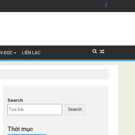
n Mỹ'
ây Lan
N ĐỌC
LIÊN LẠC
Search
Search
Thời mục