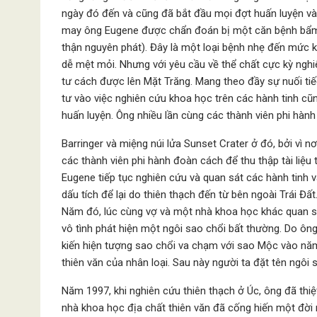
ngày đó đến và cũng đã bắt đầu mọi đợt huấn luyện và
may ông Eugene được chẩn đoán bị một căn bệnh bẩm 
thận nguyên phát). Đây là một loại bệnh nhẹ đến mức k
dễ mệt mỏi. Nhưng với yêu cầu về thể chất cực kỳ nghi
tư cách được lên Mặt Trăng. Mang theo đầy sự nuối ti
tư vào việc nghiên cứu khoa học trên các hành tinh cũ
huấn luyện. Ông nhiều lần cùng các thành viên phi hàn
Barringer và miệng núi lửa Sunset Crater ở đó, bởi vì n
các thành viên phi hành đoàn cách để thu thập tài liệu 
Eugene tiếp tục nghiên cứu và quan sát các hành tinh và
dấu tích để lại do thiên thạch đến từ bên ngoài Trái Đấ
Năm đó, lúc cùng vợ và một nhà khoa học khác quan sát
vô tình phát hiện một ngôi sao chổi bất thường. Do ôn
kiến hiện tượng sao chổi va chạm với sao Mộc vào năm
thiên văn của nhân loại. Sau này người ta đặt tên ngôi
Năm 1997, khi nghiên cứu thiên thạch ở Úc, ông đã thi
nhà khoa học địa chất thiên văn đã cống hiến một đời