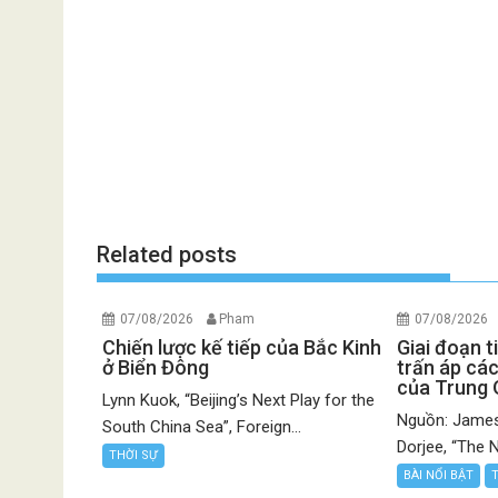
Related posts
07/08/2026
Pham
07/08/2026
Chiến lược kế tiếp của Bắc Kinh
Giai đoạn t
ở Biển Đông
trấn áp các
của Trung
Lynn Kuok, “Beijing’s Next Play for the
Nguồn: James
South China Sea”, Foreign...
Dorjee, “The N
THỜI SỰ
BÀI NỔI BẬT