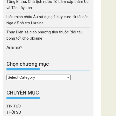
Tổng Bí thư, Chủ tịch nước Tô Lâm sắp thăm Úc
và Tân Lây Lan
Liên minh châu Âu sử dụng 1.4 tỷ euro từ tài sản
Nga để hỗ trợ Ukraine
Thụy Điển sẽ giao phương tiện thuộc ‘đội tàu
bóng tối’ cho Ukraine
Ai là ma?
Chọn chương mục
Chọn
chương
mục
CHUYÊN MỤC
TIN TỨC
THỜI SỰ