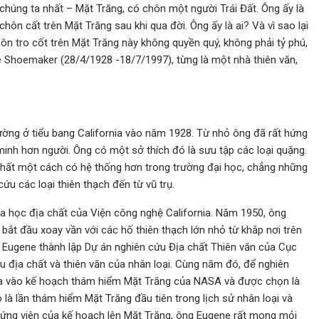
i chúng ta nhất – Mặt Trăng, có chôn một người Trái Đất. Ông ấy là
chôn cất trên Mặt Trăng sau khi qua đời. Ông ấy là ai? Và vì sao lại
n tro cốt trên Mặt Trăng này không quyền quý, không phải tỷ phú,
ne Shoemaker (28/4/1928 -18/7/1997), từng là một nhà thiên văn,
ường ở tiểu bang California vào năm 1928. Từ nhỏ ông đã rất hứng
minh hơn người. Ông có một sở thích đó là sưu tập các loại quặng.
chất một cách có hệ thống hơn trong trường đại học, chẳng những
ứu các loại thiên thạch đến từ vũ trụ.
 học địa chất của Viện công nghệ California. Năm 1950, ông
bắt đầu xoay vần với các hố thiên thạch lớn nhỏ từ khắp nơi trên
g Eugene thành lập Dự án nghiên cứu Địa chất Thiên văn của Cục
u địa chất và thiên văn của nhân loại. Cùng năm đó, để nghiên
gia vào kế hoạch thám hiểm Mặt Trăng của NASA và được chọn là
là lần thám hiểm Mặt Trăng đầu tiên trong lịch sử nhân loại và
 ứng viên của kế hoạch lên Mặt Trăng, ông Eugene rất mong mỏi